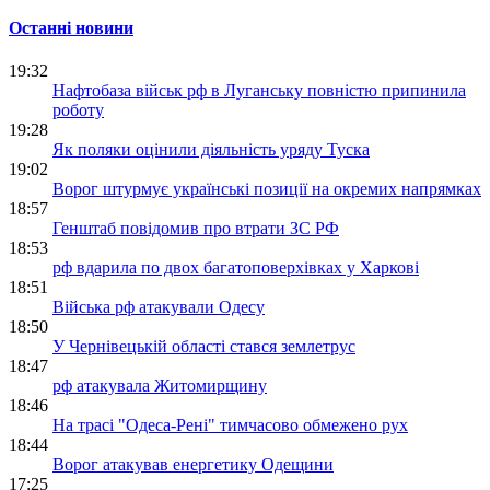
Останні новини
19:32
Нафтобаза військ рф в Луганську повністю припинила
роботу
19:28
Як поляки оцінили діяльність уряду Туска
19:02
Ворог штурмує українські позиції на окремих напрямках
18:57
Генштаб повідомив про втрати ЗС РФ
18:53
рф вдарила по двох багатоповерхівках у Харкові
18:51
Війська рф атакували Одесу
18:50
У Чернівецькій області стався землетрус
18:47
рф атакувала Житомирщину
18:46
На трасі "Одеса-Рені" тимчасово обмежено рух
18:44
Ворог атакував енергетику Одещини
17:25