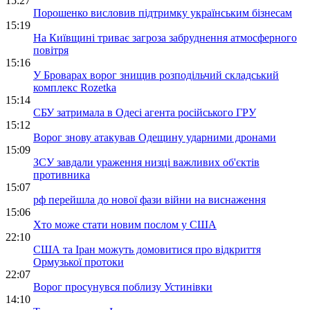
15:27
Порошенко висловив підтримку українським бізнесам
15:19
На Київщині триває загроза забруднення атмосферного
повітря
15:16
У Броварах ворог знищив розподільчий складський
комплекс Rozetka
15:14
СБУ затримала в Одесі агента російського ГРУ
15:12
Ворог знову атакував Одещину ударними дронами
15:09
ЗСУ завдали ураження низці важливих об'єктів
противника
15:07
рф перейшла до нової фази війни на виснаження
15:06
Хто може стати новим послом у США
22:10
США та Іран можуть домовитися про відкриття
Ормузької протоки
22:07
Ворог просунувся поблизу Устинівки
14:10