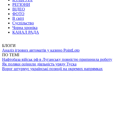
РЕГІОНИ
ВІДЕО
ФОТО
В світі
Суспільство
Чорна хроніка
КАНАЛ РАДА
БЛОГИ
Аналіз ігрових автоматів у казино PointLoto
ПО ТЕМІ
Нафтобаза військ рф в Луганську повністю припинила роботу
Як поляки оцінили діяльність уряду Туска
Ворог штурмує українські позиції на окремих напрямках