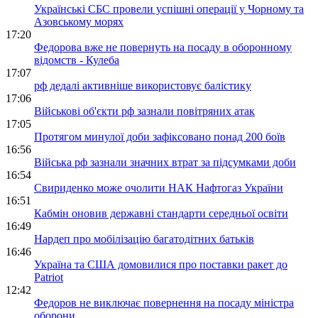
Українські СБС провели успішні операції у Чорному та
Азовському морях
17:20
Федорова вже не повернуть на посаду в оборонному
відомств - Кулеба
17:07
рф дедалі активніше використовує балістику
17:06
Військові об'єкти рф зазнали повітряних атак
17:05
Протягом минулої доби зафіксовано понад 200 боїв
16:56
Війська рф зазнали значних втрат за підсумками доби
16:54
Свириденко може очолити НАК Нафтогаз України
16:51
Кабмін оновив державні стандарти середньої освіти
16:49
Нардеп про мобілізацію багатодітних батьків
16:46
Україна та США домовилися про поставки ракет до
Patriot
12:42
Федоров не виключає повернення на посаду міністра
оборони