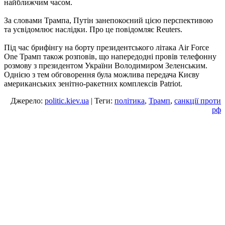
найближчим часом.
За словами Трампа, Путін занепокоєний цією перспективою
та усвідомлює наслідки. Про це повідомляє Reuters.
Під час брифінгу на борту президентського літака Air Force
One Трамп також розповів, що напередодні провів телефонну
розмову з президентом України Володимиром Зеленським.
Однією з тем обговорення була можлива передача Києву
американських зенітно-ракетних комплексів Patriot.
Джерело:
politic.kiev.ua
| Теги:
політика
,
Трамп
,
санкції проти
рф