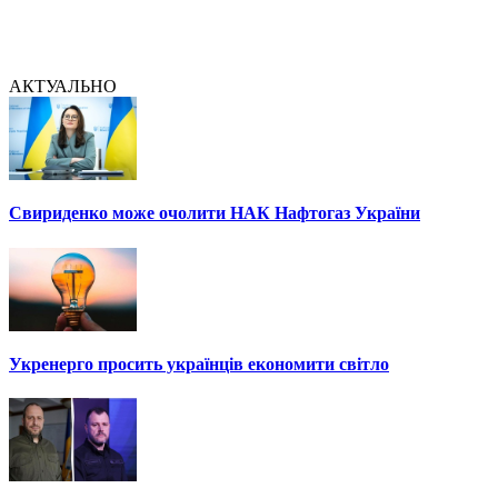
АКТУАЛЬНО
Свириденко може очолити НАК Нафтогаз України
Укренерго просить українців економити світло