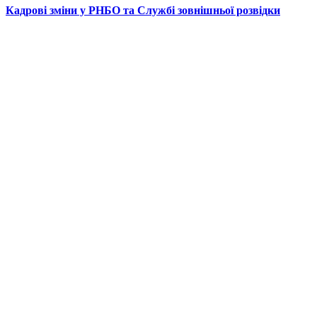
Кадрові зміни у РНБО та Службі зовнішньої розвідки