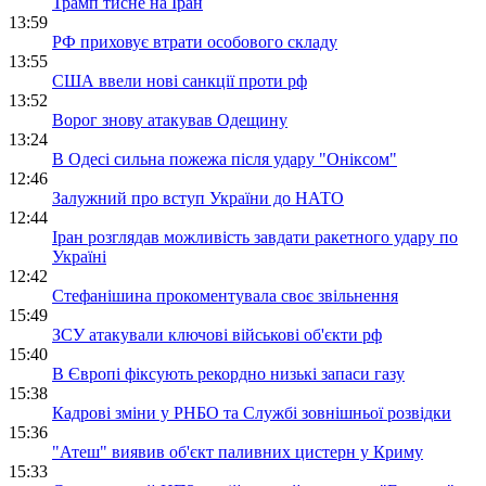
Трамп тисне на Іран
13:59
РФ приховує втрати особового складу
13:55
США ввели нові санкції проти рф
13:52
Ворог знову атакував Одещину
13:24
В Одесі сильна пожежа після удару "Оніксом"
12:46
Залужний про вступ України до НАТО
12:44
Іран розглядав можливість завдати ракетного удару по
Україні
12:42
Стефанішина прокоментувала своє звільнення
15:49
ЗСУ атакували ключові військові об'єкти рф
15:40
В Європі фіксують рекордно низькі запаси газу
15:38
Кадрові зміни у РНБО та Службі зовнішньої розвідки
15:36
"Атеш" виявив об'єкт паливних цистерн у Криму
15:33