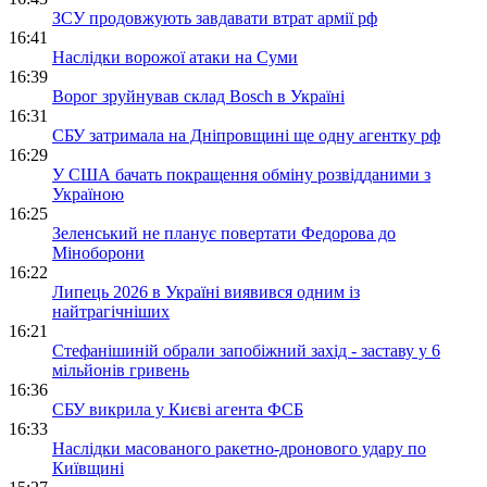
ЗСУ продовжують завдавати втрат армії рф
16:41
Наслідки ворожої атаки на Суми
16:39
Ворог зруйнував склад Bosch в Україні
16:31
СБУ затримала на Дніпровщині ще одну агентку рф
16:29
У США бачать покращення обміну розвідданими з
Україною
16:25
Зеленський не планує повертати Федорова до
Міноборони
16:22
Липець 2026 в Україні виявився одним із
найтрагічніших
16:21
Стефанішиній обрали запобіжний захід - заставу у 6
мільйонів гривень
16:36
СБУ викрила у Києві агента ФСБ
16:33
Наслідки масованого ракетно-дронового удару по
Київщині