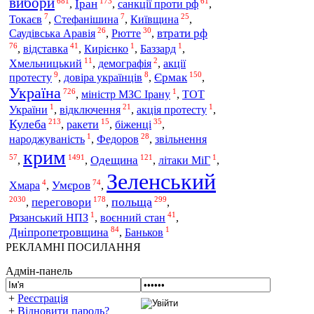
вибори
681
173
61
Іран
санкції проти рф
,
,
,
7
7
25
Токаєв
,
Стефанішина
,
Київщина
,
26
30
втрати рф
Саудівська Аравія
,
Рютте
,
76
41
1
1
відставка
,
,
Кирієнко
,
Баззард
,
11
2
Хмельницький
,
демографія
,
акції
9
8
150
Єрмак
протесту
,
довіра українців
,
,
Україна
726
1
,
міністр МЗС Ірану
,
ТОТ
1
21
1
України
,
відключення
,
акція протесту
,
213
15
35
Кулеба
біженці
,
ракети
,
,
1
28
звільнення
народжуваність
,
Федоров
,
крим
57
1491
121
1
Одещина
,
,
,
літаки МіГ
,
Зеленський
4
74
Умєров
Хмара
,
,
2030
178
299
переговори
польща
,
,
,
1
41
воєнний стан
Рязанський НПЗ
,
,
84
1
Дніпропетровщина
,
Баньков
РЕКЛАМНІ ПОСИЛАННЯ
Адмін-панель
+
Реєстрація
+
Відновити пароль?