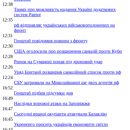
12:38
Трамп про можливість надання Україні додаткових
систем Patriot
12:35
рф відправляє українських військовополонених на
фронт
12:31
Генштаб повідомив новини з фронту
12:30
США оголосили про розширення санкцій проти Куби
12:28
Ринок на Сумщині попав під дроновий удар
12:26
Уряд Британії розширив санкційний список проти рф
12:24
СБУ затримали на Миколаївщині ще двох агентів рф
16:52
Генштаб підбив підсумки дня
16:49
Наслідки ворожої атаки на Запоріжжя
16:47
Сьогодні вранці окупанти атакували Балаклію
16:45
Укренерго просить українців економити світло
16:43