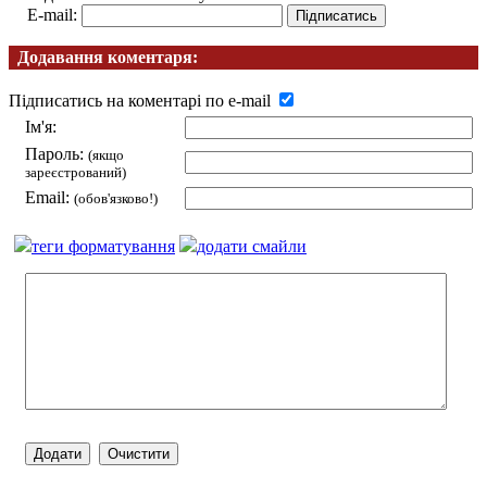
E-mail:
Додавання коментаря:
Підписатись на коментарі по e-mail
Ім'я:
Пароль:
(якщо
зареєстрований)
Email:
(обов'язково!)
теги форматування
додати смайли