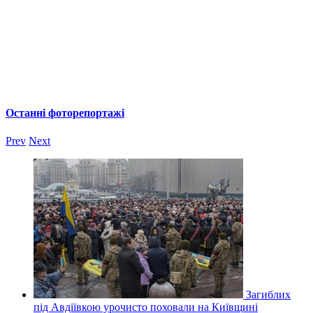
Останні фоторепортажі
Prev
Next
Загиблих
під Авдіївкою урочисто поховали на Київщині