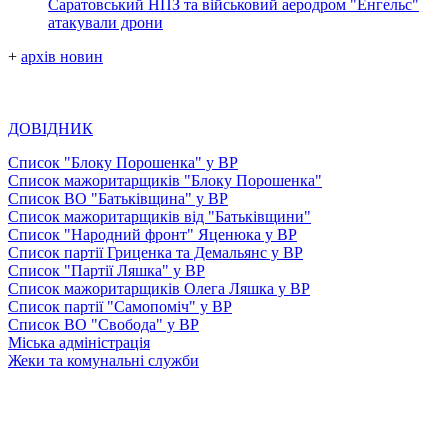
Саратовський НПЗ та військовий аеродром "Енгельс"
атакували дрони
+
архів новин
ДОВІДНИК
Список "Блоку Порошенка" у ВР
Список мажоритарщиків "Блоку Порошенка"
Список ВО "Батьківщина" у ВР
Список мажоритарщиків від "Батьківщини"
Список "Народний фронт" Яценюка у ВР
Список партії Гриценка та Демальянс у ВР
Список "Партії Ляшка" у ВР
Список мажоритарщиків Олега Ляшка у ВР
Список партії "Самопоміч" у ВР
Список ВО "Свобода" у ВР
Міська адміністрація
Жеки та комунальні служби