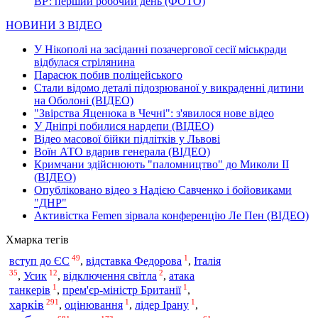
ВР: перший робочий день (ФОТО)
НОВИНИ З ВІДЕО
У Нікополі на засіданні позачергової сесії міськради
відбулася стрілянина
Парасюк побив поліцейського
Стали відомо деталі підозрюваної у викраденні дитини
на Оболоні (ВІДЕО)
"Звірства Яценюка в Чечні": з'явилося нове відео
У Дніпрі побилися нардепи (ВІДЕО)
Відео масової бійки підлітків у Львові
Воїн АТО вдарив генерала (ВІДЕО)
Кримчани здійснюють "паломництво" до Миколи ІІ
(ВІДЕО)
Опубліковано відео з Надією Савченко і бойовиками
"ДНР"
Активістка Femen зірвала конференцію Ле Пен (ВІДЕО)
Хмарка тегів
49
1
вступ до ЄС
Італія
,
відставка Федорова
,
35
12
2
,
Усик
,
відключення світла
,
атака
1
1
танкерів
,
прем'єр-міністр Британії
,
291
1
1
харків
,
оцінювання
,
лідер Ірану
,