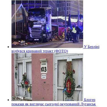
У Берліні
відбувся кривавий теракт (ФОТО)
Блогер
показав як виглядає сьогодні окупований Луганськ