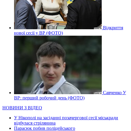
Відкриття
нової сесії у ВР (ФОТО)
Савченко У
ВР: перший робочий день (ФОТО)
НОВИНИ З ВІДЕО
У Нікополі на засіданні позачергової сесії міськради
відбулася стрілянина
Парасюк побив поліцейського