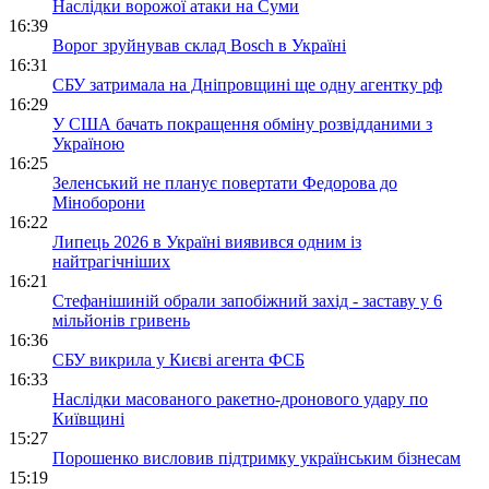
Наслідки ворожої атаки на Суми
16:39
Ворог зруйнував склад Bosch в Україні
16:31
СБУ затримала на Дніпровщині ще одну агентку рф
16:29
У США бачать покращення обміну розвідданими з
Україною
16:25
Зеленський не планує повертати Федорова до
Міноборони
16:22
Липець 2026 в Україні виявився одним із
найтрагічніших
16:21
Стефанішиній обрали запобіжний захід - заставу у 6
мільйонів гривень
16:36
СБУ викрила у Києві агента ФСБ
16:33
Наслідки масованого ракетно-дронового удару по
Київщині
15:27
Порошенко висловив підтримку українським бізнесам
15:19