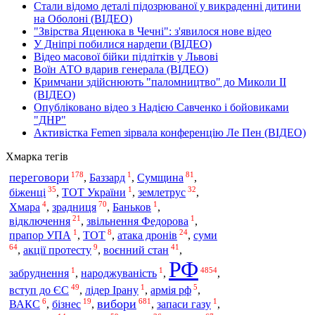
Стали відомо деталі підозрюваної у викраденні дитини
на Оболоні (ВІДЕО)
"Звірства Яценюка в Чечні": з'явилося нове відео
У Дніпрі побилися нардепи (ВІДЕО)
Відео масової бійки підлітків у Львові
Воїн АТО вдарив генерала (ВІДЕО)
Кримчани здійснюють "паломництво" до Миколи ІІ
(ВІДЕО)
Опубліковано відео з Надією Савченко і бойовиками
"ДНР"
Активістка Femen зірвала конференцію Ле Пен (ВІДЕО)
Хмарка тегів
178
1
81
переговори
Сумщина
,
Баззард
,
,
35
1
32
біженці
,
ТОТ України
,
землетрус
,
4
70
1
Хмара
,
зрадниця
,
Баньков
,
21
1
відключення
,
звільнення Федорова
,
1
8
24
прапор УПА
,
ТОТ
,
атака дронів
,
суми
64
9
41
,
акції протесту
,
воєнний стан
,
РФ
1
1
4854
забруднення
,
народжуваність
,
,
49
1
5
вступ до ЄС
,
лідер Ірану
,
армія рф
,
6
19
681
1
вибори
ВАКС
,
бізнес
,
,
запаси газу
,