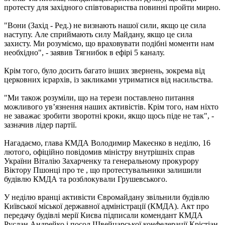
протесту для західного співтовариства повинні пройти мирно.
"Вони (Захід - Ред.) не визнають нашої сили, якщо це сила
наступу. Але сприймають силу Майдану, якщо це сила
захисту. Ми розуміємо, що враховувати подібні моменти нам
необхідно", - заявив Тягнибок в ефірі 5 каналу.
Крім того, було досить багато інших звернень, зокрема від
церковних ієрархів, із закликами утриматися від насильства.
"Ми також розуміли, що на терези поставлено питання
можливого ув’язнення наших активістів. Крім того, нам ніхто
не заважає зробити зворотні кроки, якщо щось піде не так", -
зазначив лідер партії.
Нагадаємо, глава КМДА Володимир Макеєнко в неділю, 16
лютого, офіційно повідомив міністру внутрішніх справ
України Віталію Захарченку та генеральному прокурору
Віктору Пшонці про те , що протестувальники залишили
будівлю КМДА та розблокували Грушевського.
У неділю вранці активісти Євромайдану звільнили будівлю
Київської міської державної адміністрації (КМДА). Акт про
передачу будівлі мерії Києва підписали комендант КМДА
Руслан Андрейко і посол Швейцарської конфедерації Крістіан