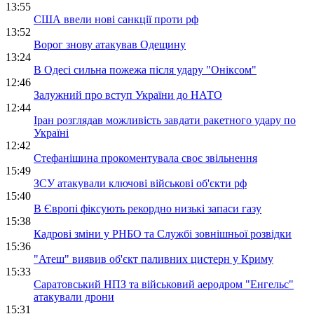
13:55
США ввели нові санкції проти рф
13:52
Ворог знову атакував Одещину
13:24
В Одесі сильна пожежа після удару "Оніксом"
12:46
Залужний про вступ України до НАТО
12:44
Іран розглядав можливість завдати ракетного удару по
Україні
12:42
Стефанішина прокоментувала своє звільнення
15:49
ЗСУ атакували ключові військові об'єкти рф
15:40
В Європі фіксують рекордно низькі запаси газу
15:38
Кадрові зміни у РНБО та Службі зовнішньої розвідки
15:36
"Атеш" виявив об'єкт паливних цистерн у Криму
15:33
Саратовський НПЗ та військовий аеродром "Енгельс"
атакували дрони
15:31