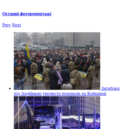
Останні фоторепортажі
Prev
Next
Загиблих
під Авдіївкою урочисто поховали на Київщині