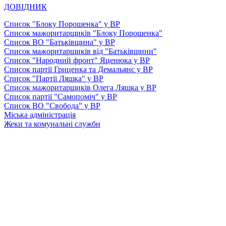
ДОВІДНИК
Список "Блоку Порошенка" у ВР
Список мажоритарщиків "Блоку Порошенка"
Список ВО "Батьківщина" у ВР
Список мажоритарщиків від "Батьківщини"
Список "Народний фронт" Яценюка у ВР
Список партії Гриценка та Демальянс у ВР
Список "Партії Ляшка" у ВР
Список мажоритарщиків Олега Ляшка у ВР
Список партії "Самопоміч" у ВР
Список ВО "Свобода" у ВР
Міська адміністрація
Жеки та комунальні служби