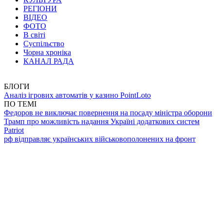
РЕГІОНИ
ВІДЕО
ФОТО
В світі
Суспільство
Чорна хроніка
КАНАЛ РАДА
БЛОГИ
Аналіз ігрових автоматів у казино PointLoto
ПО ТЕМІ
Федоров не виключає повернення на посаду міністра оборони
Трамп про можливість надання Україні додаткових систем
Patriot
рф відправляє українських військовополонених на фронт