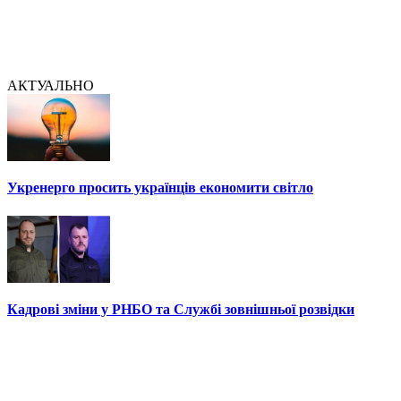
АКТУАЛЬНО
Укренерго просить українців економити світло
Кадрові зміни у РНБО та Службі зовнішньої розвідки