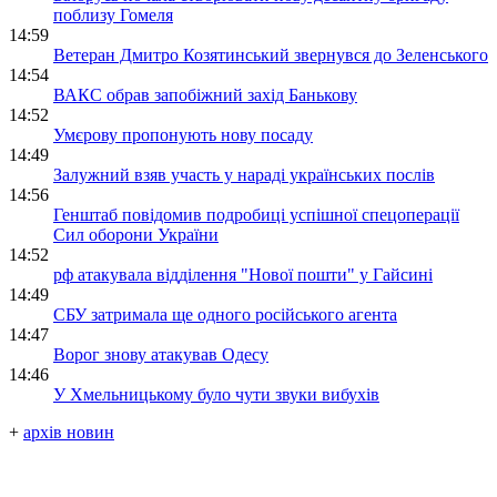
поблизу Гомеля
14:59
Ветеран Дмитро Козятинський звернувся до Зеленського
14:54
ВАКС обрав запобіжний захід Банькову
14:52
Умєрову пропонують нову посаду
14:49
Залужний взяв участь у нараді українських послів
14:56
Генштаб повідомив подробиці успішної спецоперації
Сил оборони України
14:52
рф атакувала відділення "Нової пошти" у Гайсині
14:49
СБУ затримала ще одного російського агента
14:47
Ворог знову атакував Одесу
14:46
У Хмельницькому було чути звуки вибухів
+
архів новин