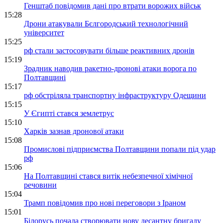
Генштаб повідомив дані про втрати ворожих військ
15:28
Дрони атакували Бєлгородський технологічний
університет
15:25
рф стали застосовувати більше реактивних дронів
15:19
Зрадник наводив ракетно-дронові атаки ворога по
Полтавщині
15:17
рф обстріляла транспортну інфраструктуру Одещини
15:15
У Єгипті стався землетрус
15:10
Харків зазнав дронової атаки
15:08
Промислові підприємства Полтавщини попали під удар
рф
15:06
На Полтавщині стався витік небезпечної хімічної
речовини
15:04
Трамп повідомив про нові переговори з Іраном
15:01
Білорусь почала створювати нову десантну бригаду