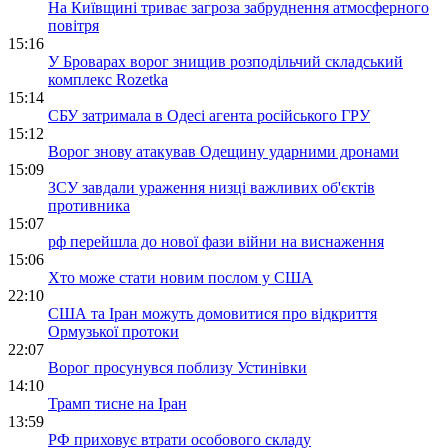
На Київщині триває загроза забруднення атмосферного
повітря
15:16
У Броварах ворог знищив розподільчий складський
комплекс Rozetka
15:14
СБУ затримала в Одесі агента російського ГРУ
15:12
Ворог знову атакував Одещину ударними дронами
15:09
ЗСУ завдали ураження низці важливих об'єктів
противника
15:07
рф перейшла до нової фази війни на виснаження
15:06
Хто може стати новим послом у США
22:10
США та Іран можуть домовитися про відкриття
Ормузької протоки
22:07
Ворог просунувся поблизу Устинівки
14:10
Трамп тисне на Іран
13:59
РФ приховує втрати особового складу