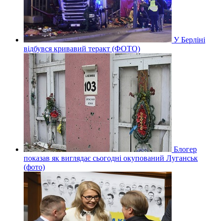
У Берліні
відбувся кривавий теракт (ФОТО)
Блогер
показав як виглядає сьогодні окупований Луганськ
(фото)