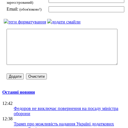
зареєстрований)
Email:
(обов'язково!)
теги форматування
додати смайли
Останні новини
12:42
Федоров не виключає повернення на посаду міністра
оборони
12:38
Трамп про можливість надання Україні додаткових