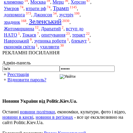
14
59
36
67
клименко
,
Москва
,
Мерц
,
Херсон
,
Трамп
74
74
1145
Умєров
втрати рф
,
,
,
373
54
100
допомога
зустріч
,
Джонсон
,
,
Зеленський
168
2030
зрадник
,
,
12
2
Житомирщина
,
Драпатий
,
вступ до
1
7
23
22
НАТО
,
Токаєв
,
опитування
,
теракт
,
9
1
3
Навроцький
,
зупинка роботи
,
блекаут
,
1
30
економія світла
,
ухилянти
РЕКЛАМНІ ПОСИЛАННЯ
Адмін-панель
+
Реєстрація
+
Відновити пароль?
Новини України від Politic.Kiev.Ua.
Останні
новини політики
, економіки, культури, фото і відео,
новини в києві
,
новини в регіонах
- все це ексклюзивно на
сайті Politic.Kiev.Ua.