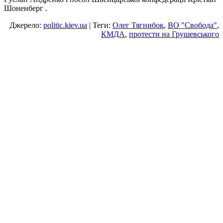
Шоненберг .
Джерело:
politic.kiev.ua
| Теги:
Олег Тягнибок
,
ВО "Свобода"
,
КМДА
,
протести на Грушевського