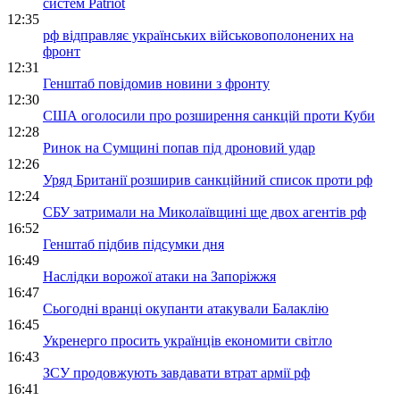
систем Patriot
12:35
рф відправляє українських військовополонених на
фронт
12:31
Генштаб повідомив новини з фронту
12:30
США оголосили про розширення санкцій проти Куби
12:28
Ринок на Сумщині попав під дроновий удар
12:26
Уряд Британії розширив санкційний список проти рф
12:24
СБУ затримали на Миколаївщині ще двох агентів рф
16:52
Генштаб підбив підсумки дня
16:49
Наслідки ворожої атаки на Запоріжжя
16:47
Сьогодні вранці окупанти атакували Балаклію
16:45
Укренерго просить українців економити світло
16:43
ЗСУ продовжують завдавати втрат армії рф
16:41