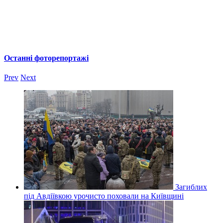
Останні фоторепортажі
Prev
Next
Загиблих
під Авдіївкою урочисто поховали на Київщині