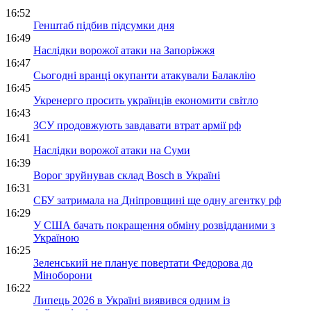
16:52
Генштаб підбив підсумки дня
16:49
Наслідки ворожої атаки на Запоріжжя
16:47
Сьогодні вранці окупанти атакували Балаклію
16:45
Укренерго просить українців економити світло
16:43
ЗСУ продовжують завдавати втрат армії рф
16:41
Наслідки ворожої атаки на Суми
16:39
Ворог зруйнував склад Bosch в Україні
16:31
СБУ затримала на Дніпровщині ще одну агентку рф
16:29
У США бачать покращення обміну розвідданими з
Україною
16:25
Зеленський не планує повертати Федорова до
Міноборони
16:22
Липець 2026 в Україні виявився одним із