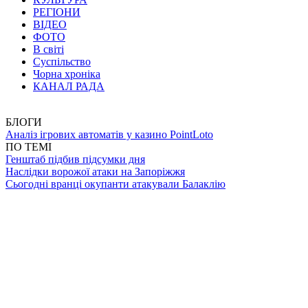
РЕГІОНИ
ВІДЕО
ФОТО
В світі
Суспільство
Чорна хроніка
КАНАЛ РАДА
БЛОГИ
Аналіз ігрових автоматів у казино PointLoto
ПО ТЕМІ
Генштаб підбив підсумки дня
Наслідки ворожої атаки на Запоріжжя
Сьогодні вранці окупанти атакували Балаклію