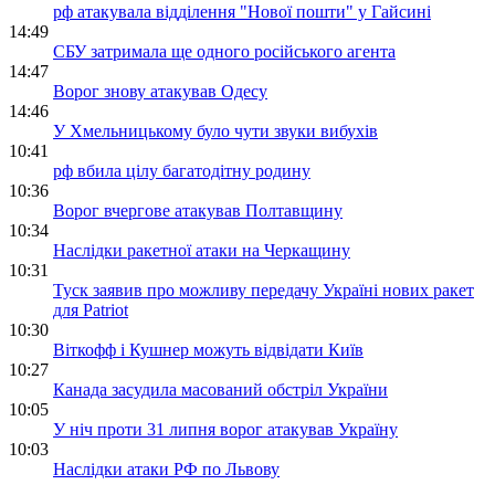
рф атакувала відділення "Нової пошти" у Гайсині
14:49
СБУ затримала ще одного російського агента
14:47
Ворог знову атакував Одесу
14:46
У Хмельницькому було чути звуки вибухів
10:41
рф вбила цілу багатодітну родину
10:36
Ворог вчергове атакував Полтавщину
10:34
Наслідки ракетної атаки на Черкащину
10:31
Туск заявив про можливу передачу Україні нових ракет
для Patriot
10:30
Віткофф і Кушнер можуть відвідати Київ
10:27
Канада засудила масований обстріл України
10:05
У ніч проти 31 липня ворог атакував Україну
10:03
Наслідки атаки РФ по Львову