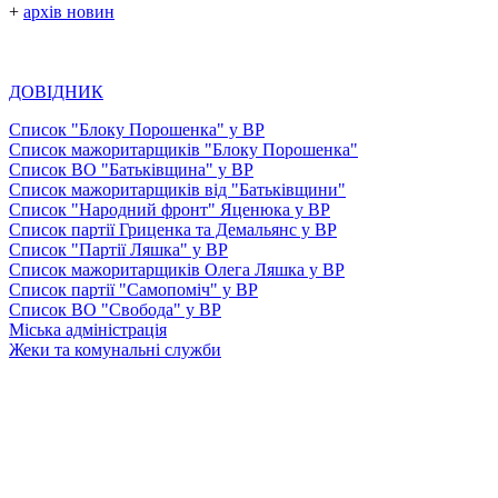
+
архів новин
ДОВІДНИК
Список "Блоку Порошенка" у ВР
Список мажоритарщиків "Блоку Порошенка"
Список ВО "Батьківщина" у ВР
Список мажоритарщиків від "Батьківщини"
Список "Народний фронт" Яценюка у ВР
Список партії Гриценка та Демальянс у ВР
Список "Партії Ляшка" у ВР
Список мажоритарщиків Олега Ляшка у ВР
Список партії "Самопоміч" у ВР
Список ВО "Свобода" у ВР
Міська адміністрація
Жеки та комунальні служби