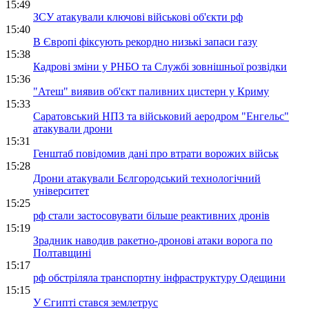
15:49
ЗСУ атакували ключові військові об'єкти рф
15:40
В Європі фіксують рекордно низькі запаси газу
15:38
Кадрові зміни у РНБО та Службі зовнішньої розвідки
15:36
"Атеш" виявив об'єкт паливних цистерн у Криму
15:33
Саратовський НПЗ та військовий аеродром "Енгельс"
атакували дрони
15:31
Генштаб повідомив дані про втрати ворожих військ
15:28
Дрони атакували Бєлгородський технологічний
університет
15:25
рф стали застосовувати більше реактивних дронів
15:19
Зрадник наводив ракетно-дронові атаки ворога по
Полтавщині
15:17
рф обстріляла транспортну інфраструктуру Одещини
15:15
У Єгипті стався землетрус