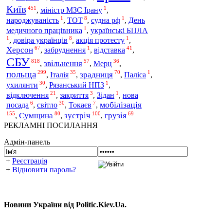
Київ
451
1
,
міністр МЗС Ірану
,
1
8
1
народжуваність
,
ТОТ
,
судна рф
,
День
1
медичного працівника
,
українські БПЛА
1
8
1
,
довіра українців
,
акція протесту
,
67
1
41
Херсон
відставка
,
забруднення
,
,
СБУ
818
57
36
звільнення
Мерц
,
,
,
польща
299
35
70
1
Італія
зрадниця
,
,
,
Паліса
,
30
1
ухилянти
,
Рязанський НПЗ
,
21
3
1
відключення
,
закриття
,
Зідан
,
нова
6
30
7
мобілізація
світло
посада
,
,
Токаєв
,
155
80
100
69
Сумщина
зустріч
грузія
,
,
,
РЕКЛАМНІ ПОСИЛАННЯ
Адмін-панель
+
Реєстрація
+
Відновити пароль?
Новини України від Politic.Kiev.Ua.