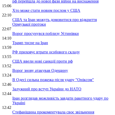
рф перейшла до нової фази війни на виснаження
15:06
Хто може стати новим послом у США
22:10
США та Іран можуть домовитися про відкриття
Ормузької протоки
22:07
Ворог просунувся поблизу Устинівки
14:10
Трамп тисне на Іран
13:59
РФ приховує втрати особового складу
13:55
США ввели нові санкції проти рф
13:52
Ворог знову атакував Одещину
13:24
В Одесі сильна пожежа після удару "Оніксом"
12:46
Залужний про вступ України до НАТО
12:44
Іран розглядав можливість завдати ракетного удару по
Україні
12:42
Стефанішина прокоментувала своє звільнення