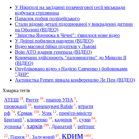
У Нікополі на засіданні позачергової сесії міськради
відбулася стрілянина
Парасюк побив поліцейського
Стали відомо деталі підозрюваної у викраденні дитини
на Оболоні (ВІДЕО)
"Звірства Яценюка в Чечні": з'явилося нове відео
У Дніпрі побилися нардепи (ВІДЕО)
Відео масової бійки підлітків у Львові
Воїн АТО вдарив генерала (ВІДЕО)
Кримчани здійснюють "паломництво" до Миколи ІІ
(ВІДЕО)
Опубліковано відео з Надією Савченко і бойовиками
"ДНР"
Активістка Femen зірвала конференцію Ле Пен (ВІДЕО)
Хмарка тегів
29
30
1
АТЕШ
Рютте
,
,
прапор УПА
,
10
1
втрати
провокації
,
винищувачі Rafale
,
74
150
12
Єрмак
рф
,
,
Усик
,
прем'єр-міністр
1
14
48
64
кадиров
суми
Британії
,
клименко
,
,
,
харків
1
290
2
зупинка
,
,
Драпатий
,
рейтинг
крим
22
21
97
1491
Залужний
,
Париж
,
,
,