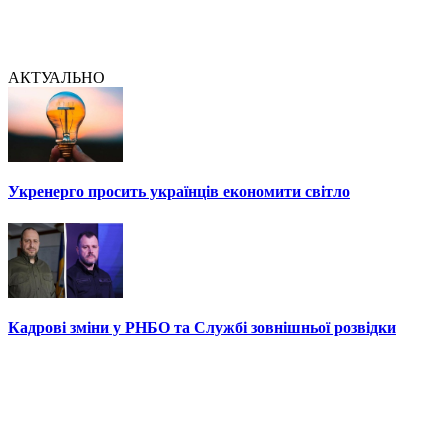
АКТУАЛЬНО
Укренерго просить українців економити світло
Кадрові зміни у РНБО та Службі зовнішньої розвідки