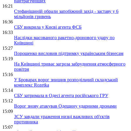
найтрагічніших
16:21
Стефанішиній обрали запобіжний захід - заставу у 6
мільйонів гривень
16:36
СБУ викрила у Києві агента ФСБ
16:33
Наслідки масованого ракетно-дронового удару по
Київщині
15:27
Порошенко висловив підтримку українським бізнесам
15:19
На Київщині триває загроза забруднення атмосферного
повітря
15:16
У Броварах ворог знищив розподільчий складський
комплекс Rozetka
15:14
СБУ затримала в Одесі агента російського ГРУ
15:12
Ворог знову атакував Одещину ударними дронами
15:09
ЗСУ завдали ураження низці важливих об'єктів
противника
15:07