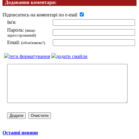
Додавання коментаря:
Підписатись на коментарі по e-mail
Ім'я:
Пароль:
(якщо
зареєстрований)
Email:
(обов'язково!)
теги форматування
додати смайли
Останні новини