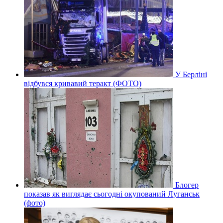
У Берліні
відбувся кривавий теракт (ФОТО)
Блогер
показав як виглядає сьогодні окупований Луганськ
(фото)