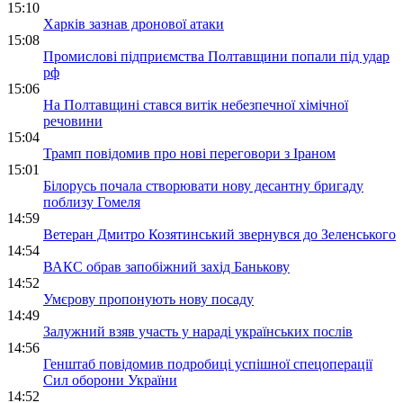
15:10
Харків зазнав дронової атаки
15:08
Промислові підприємства Полтавщини попали під удар
рф
15:06
На Полтавщині стався витік небезпечної хімічної
речовини
15:04
Трамп повідомив про нові переговори з Іраном
15:01
Білорусь почала створювати нову десантну бригаду
поблизу Гомеля
14:59
Ветеран Дмитро Козятинський звернувся до Зеленського
14:54
ВАКС обрав запобіжний захід Банькову
14:52
Умєрову пропонують нову посаду
14:49
Залужний взяв участь у нараді українських послів
14:56
Генштаб повідомив подробиці успішної спецоперації
Сил оборони України
14:52