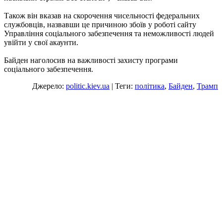
Також він вказав на скорочення чисельності федеральних
службовців, назвавши це причиною збоїв у роботі сайту
Управління соціального забезпечення та неможливості людей
увійти у свої акаунти.
Байден наголосив на важливості захисту програми
соціального забезпечення.
Джерело:
politic.kiev.ua
| Теги:
політика
,
Байден
,
Трамп