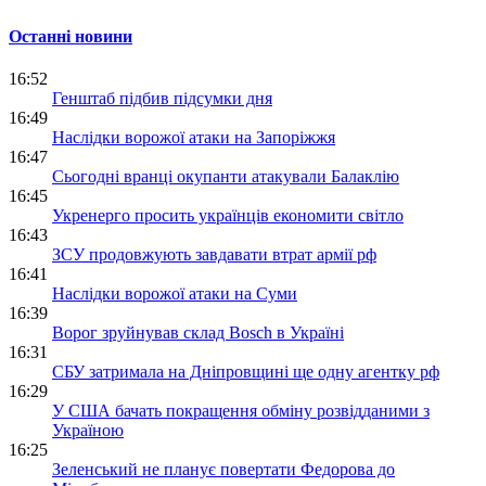
Останні новини
16:52
Генштаб підбив підсумки дня
16:49
Наслідки ворожої атаки на Запоріжжя
16:47
Сьогодні вранці окупанти атакували Балаклію
16:45
Укренерго просить українців економити світло
16:43
ЗСУ продовжують завдавати втрат армії рф
16:41
Наслідки ворожої атаки на Суми
16:39
Ворог зруйнував склад Bosch в Україні
16:31
СБУ затримала на Дніпровщині ще одну агентку рф
16:29
У США бачать покращення обміну розвідданими з
Україною
16:25
Зеленський не планує повертати Федорова до