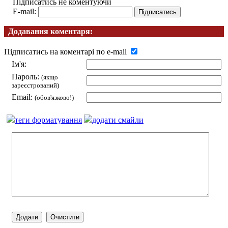
Підписатись не коментуючи
E-mail:
Додавання коментаря:
Підписатись на коментарі по e-mail
Ім'я:
Пароль:
(якщо
зареєстрований)
Email:
(обов'язково!)
теги форматування
додати смайли