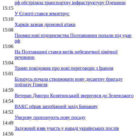
рф обстріляла транспортну інфраструктуру Одещини
15:15
У Єгипті стався землетрус
15:10
Харків зазнав дронової атаки
15:08
Промислові підприємства Полтавщини попали під удар
рф
15:06
На Полтавщині стався витік небезпечної хімічної
речовини
15:04
Трамп повідомив про нові переговори з Іраном
15:01
Білорусь почала створювати нову десантну бригаду
поблизу Гомеля
14:59
Ветеран Дмитро Козятинський звернувся до Зеленського
14:54
ВАКС обрав запобіжний захід Банькову
14:52
Умєрову пропонують нову посаду
14:49
Залужний взяв участь у нараді українських послів
14:56