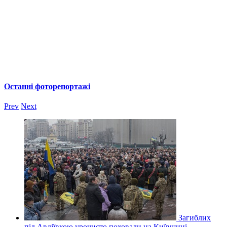
Останні фоторепортажі
Prev
Next
Загиблих
під Авдіївкою урочисто поховали на Київщині