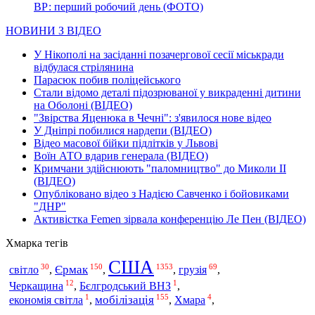
ВР: перший робочий день (ФОТО)
НОВИНИ З ВІДЕО
У Нікополі на засіданні позачергової сесії міськради
відбулася стрілянина
Парасюк побив поліцейського
Стали відомо деталі підозрюваної у викраденні дитини
на Оболоні (ВІДЕО)
"Звірства Яценюка в Чечні": з'явилося нове відео
У Дніпрі побилися нардепи (ВІДЕО)
Відео масової бійки підлітків у Львові
Воїн АТО вдарив генерала (ВІДЕО)
Кримчани здійснюють "паломництво" до Миколи ІІ
(ВІДЕО)
Опубліковано відео з Надією Савченко і бойовиками
"ДНР"
Активістка Femen зірвала конференцію Ле Пен (ВІДЕО)
Хмарка тегів
США
30
150
1353
69
Єрмак
грузія
світло
,
,
,
,
12
1
Черкащина
,
Бєлгродський ВНЗ
,
1
155
4
мобілізація
економія світла
,
,
Хмара
,