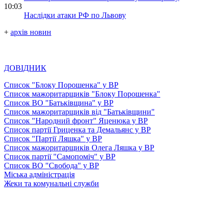
10:03
Наслідки атаки РФ по Львову
+
архів новин
ДОВІДНИК
Список "Блоку Порошенка" у ВР
Список мажоритарщиків "Блоку Порошенка"
Список ВО "Батьківщина" у ВР
Список мажоритарщиків від "Батьківщини"
Список "Народний фронт" Яценюка у ВР
Список партії Гриценка та Демальянс у ВР
Список "Партії Ляшка" у ВР
Список мажоритарщиків Олега Ляшка у ВР
Список партії "Самопоміч" у ВР
Список ВО "Свобода" у ВР
Міська адміністрація
Жеки та комунальні служби