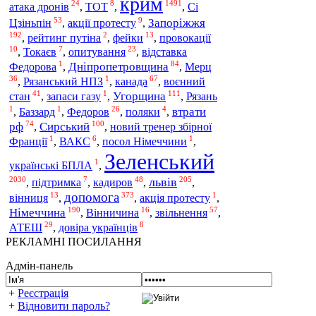
крим
24
8
1491
Сі
атака дронів
,
ТОТ
,
,
53
9
Запоріжжя
Цзіньпін
,
акції протесту
,
192
2
13
,
рейтинг путіна
,
фейки
,
провокації
10
7
23
,
Токаєв
,
опитування
,
відставка
1
84
Дніпропетровщина
Мерц
Федорова
,
,
36
1
67
канада
воєнний
,
Рязанський НПЗ
,
,
41
1
111
стан
Угорщина
,
запаси газу
,
,
Рязань
1
1
26
4
втрати
,
Баззард
,
Федоров
,
поляки
,
74
100
рф
Сирський
,
,
новий тренер збірної
1
6
1
Франції
,
ВАКС
,
посол Німеччини
,
Зеленський
1
українські БПЛА
,
2030
7
48
205
львів
кадиров
,
підтримка
,
,
,
допомога
13
373
1
вінниця
,
,
акція протесту
,
190
16
57
Німеччина
звільнення
,
Вінничина
,
,
29
8
АТЕШ
,
довіра українців
РЕКЛАМНІ ПОСИЛАННЯ
Адмін-панель
+
Реєстрація
+
Відновити пароль?