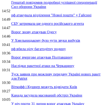
Генштаб повідомив подробиці успішної спецоперації
Сил оборони України
14:52
рф атакувала відділення "Нової пошти" у Гайсині
14:49
СБУ затримала ще одного російського агента
14:47
Ворог знову атакував Одесу
14:46
У Хмельницькому було чути звуки вибухів
10:41
рф вбила цілу багатодітну родину
10:36
Ворог вчергове атакував Полтавщину
10:34
Наслідки ракетної атаки на Черкащину
10:31
Туск заявив про можливу передачу Україні нових ракет
для Patriot
10:30
Віткофф і Кушнер можуть відвідати Київ
10:27
Канада засудила масований обстріл України
10:05
У ніч проти 31 липня ворог атакував Україну