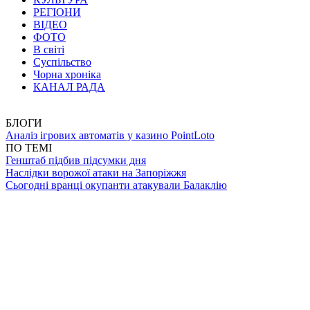
РЕГІОНИ
ВІДЕО
ФОТО
В світі
Суспільство
Чорна хроніка
КАНАЛ РАДА
БЛОГИ
Аналіз ігрових автоматів у казино PointLoto
ПО ТЕМІ
Генштаб підбив підсумки дня
Наслідки ворожої атаки на Запоріжжя
Сьогодні вранці окупанти атакували Балаклію