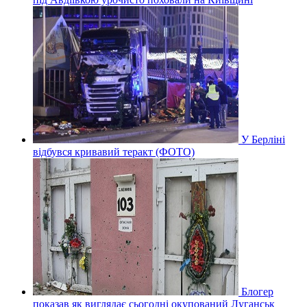
У Берліні
відбувся кривавий теракт (ФОТО)
Блогер
показав як виглядає сьогодні окупований Луганськ