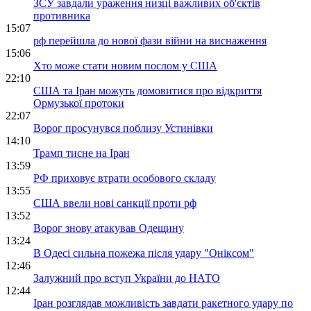
ЗСУ завдали ураження низці важливих об'єктів
противника
15:07
рф перейшла до нової фази війни на виснаження
15:06
Хто може стати новим послом у США
22:10
США та Іран можуть домовитися про відкриття
Ормузької протоки
22:07
Ворог просунувся поблизу Устинівки
14:10
Трамп тисне на Іран
13:59
РФ приховує втрати особового складу
13:55
США ввели нові санкції проти рф
13:52
Ворог знову атакував Одещину
13:24
В Одесі сильна пожежа після удару "Оніксом"
12:46
Залужний про вступ України до НАТО
12:44
Іран розглядав можливість завдати ракетного удару по