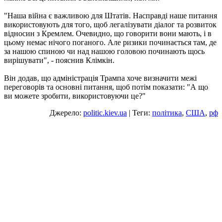
"Наша війна є важливою для Штатів. Насправді наше питання
використовують для того, щоб легалізувати діалог та розвиток
відносин з Кремлем. Очевидно, що говорити вони мають, і в
цьому немає нічого поганого. Але ризики починається там, де
за нашою спиною чи над нашою головою починають щось
вирішувати", - пояснив Клімкін.
Він додав, що адміністрація Трампа хоче визначити межі
переговорів та основні питання, щоб потім показати: "А що
ви можете зробити, використовуючи це?"
Джерело:
politic.kiev.ua
| Теги:
політика
,
США
,
рф