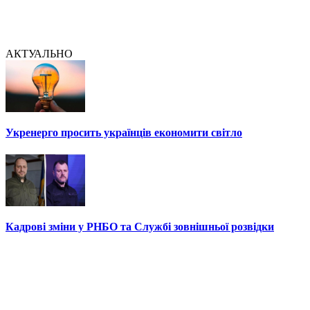
АКТУАЛЬНО
Укренерго просить українців економити світло
Кадрові зміни у РНБО та Службі зовнішньої розвідки