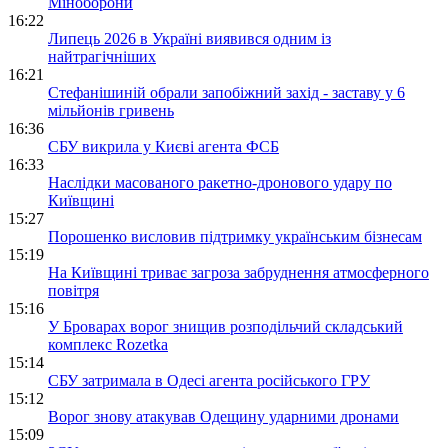
Міноборони
16:22
Липець 2026 в Україні виявився одним із
найтрагічніших
16:21
Стефанішиній обрали запобіжний захід - заставу у 6
мільйонів гривень
16:36
СБУ викрила у Києві агента ФСБ
16:33
Наслідки масованого ракетно-дронового удару по
Київщині
15:27
Порошенко висловив підтримку українським бізнесам
15:19
На Київщині триває загроза забруднення атмосферного
повітря
15:16
У Броварах ворог знищив розподільчий складський
комплекс Rozetka
15:14
СБУ затримала в Одесі агента російського ГРУ
15:12
Ворог знову атакував Одещину ударними дронами
15:09