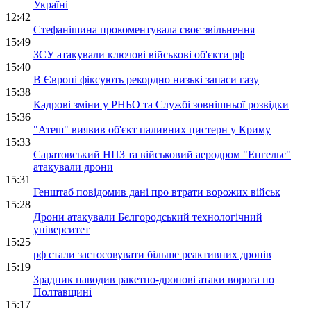
Україні
12:42
Стефанішина прокоментувала своє звільнення
15:49
ЗСУ атакували ключові військові об'єкти рф
15:40
В Європі фіксують рекордно низькі запаси газу
15:38
Кадрові зміни у РНБО та Службі зовнішньої розвідки
15:36
"Атеш" виявив об'єкт паливних цистерн у Криму
15:33
Саратовський НПЗ та військовий аеродром "Енгельс"
атакували дрони
15:31
Генштаб повідомив дані про втрати ворожих військ
15:28
Дрони атакували Бєлгородський технологічний
університет
15:25
рф стали застосовувати більше реактивних дронів
15:19
Зрадник наводив ракетно-дронові атаки ворога по
Полтавщині
15:17