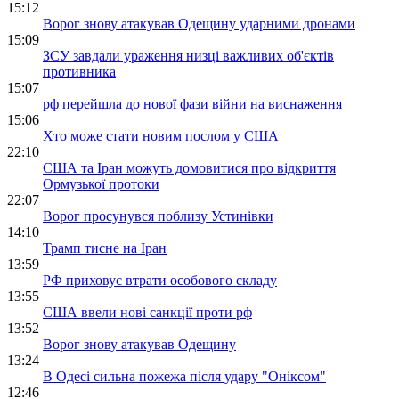
15:12
Ворог знову атакував Одещину ударними дронами
15:09
ЗСУ завдали ураження низці важливих об'єктів
противника
15:07
рф перейшла до нової фази війни на виснаження
15:06
Хто може стати новим послом у США
22:10
США та Іран можуть домовитися про відкриття
Ормузької протоки
22:07
Ворог просунувся поблизу Устинівки
14:10
Трамп тисне на Іран
13:59
РФ приховує втрати особового складу
13:55
США ввели нові санкції проти рф
13:52
Ворог знову атакував Одещину
13:24
В Одесі сильна пожежа після удару "Оніксом"
12:46