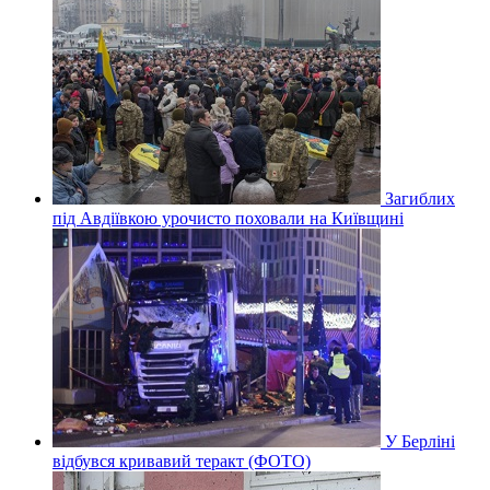
Загиблих
під Авдіївкою урочисто поховали на Київщині
У Берліні
відбувся кривавий теракт (ФОТО)