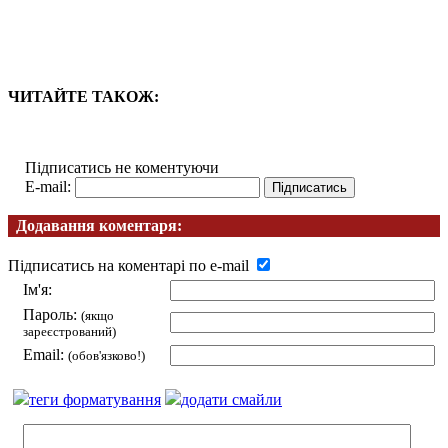
ЧИТАЙТЕ ТАКОЖ:
Підписатись не коментуючи
E-mail:
Додавання коментаря:
Підписатись на коментарі по e-mail
Ім'я:
Пароль:
(якщо
зареєстрований)
Email:
(обов'язково!)
теги форматування
додати смайли