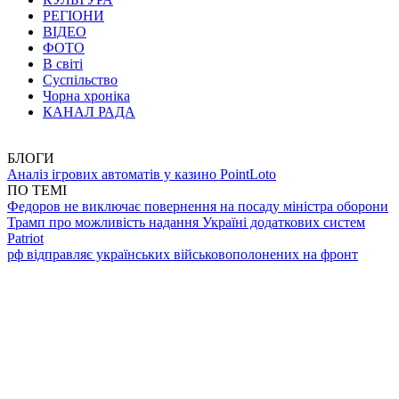
РЕГІОНИ
ВІДЕО
ФОТО
В світі
Суспільство
Чорна хроніка
КАНАЛ РАДА
БЛОГИ
Аналіз ігрових автоматів у казино PointLoto
ПО ТЕМІ
Федоров не виключає повернення на посаду міністра оборони
Трамп про можливість надання Україні додаткових систем
Patriot
рф відправляє українських військовополонених на фронт