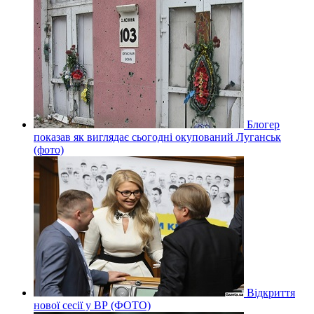
Блогер
показав як виглядає сьогодні окупований Луганськ
(фото)
Відкриття
нової сесії у ВР (ФОТО)