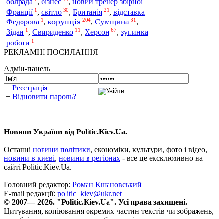
облрада
,
бізнес
,
новий тренер збірної
1
30
21
Франції
,
світло
,
Британія
,
відставка
1
204
81
корупція
Сумщина
Федорова
,
,
,
1
11
67
Херсон
Зідан
,
Свириденко
,
,
зупинка
1
роботи
РЕКЛАМНІ ПОСИЛАННЯ
Адмін-панель
+
Реєстрація
+
Відновити пароль?
Новини України від Politic.Kiev.Ua.
Останні
новини політики
, економіки, культури, фото і відео,
новини в києві
,
новини в регіонах
- все це ексклюзивно на
сайті Politic.Kiev.Ua.
Головний редактор:
Роман Кшановський
E-mail редакції:
politic_kiev@ukr.net
© 2007— 2026. "Politic.Kiev.Ua". Усі права захищені.
Цитування, копіювання окремих частин текстів чи зображень,