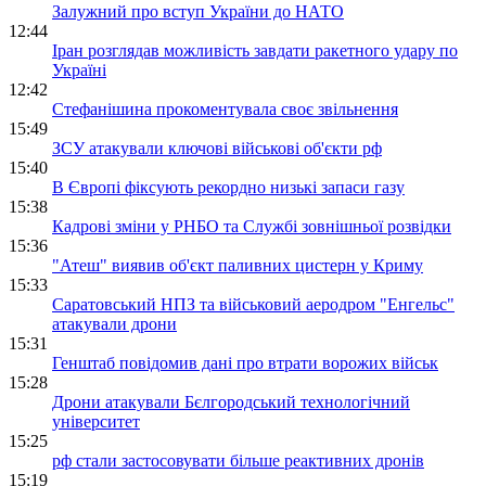
Залужний про вступ України до НАТО
12:44
Іран розглядав можливість завдати ракетного удару по
Україні
12:42
Стефанішина прокоментувала своє звільнення
15:49
ЗСУ атакували ключові військові об'єкти рф
15:40
В Європі фіксують рекордно низькі запаси газу
15:38
Кадрові зміни у РНБО та Службі зовнішньої розвідки
15:36
"Атеш" виявив об'єкт паливних цистерн у Криму
15:33
Саратовський НПЗ та військовий аеродром "Енгельс"
атакували дрони
15:31
Генштаб повідомив дані про втрати ворожих військ
15:28
Дрони атакували Бєлгородський технологічний
університет
15:25
рф стали застосовувати більше реактивних дронів
15:19