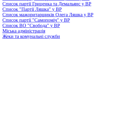
Список партії Гриценка та Демальянс у ВР
Список "Партії Ляшка" у ВР
Список мажоритарщиків Олега Ляшка у ВР
Список партії "Самопоміч" у ВР
Список ВО "Свобода" у ВР
Міська адміністрація
Жеки та комунальні служби