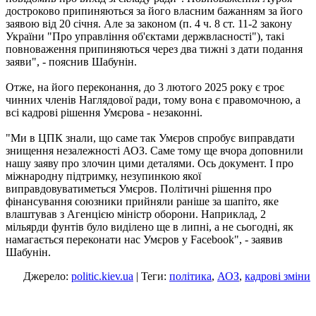
достроково припиняються за його власним бажанням за його
заявою від 20 січня. Але за законом (п. 4 ч. 8 ст. 11-2 закону
України "Про управління об'єктами держвласності"), такі
повноваження припиняються через два тижні з дати подання
заяви", - пояснив Шабунін.
Отже, на його переконання, до 3 лютого 2025 року є троє
чинних членів Наглядової ради, тому вона є правомочною, а
всі кадрові рішення Умєрова - незаконні.
"Ми в ЦПК знали, що саме так Умєров спробує виправдати
знищення незалежності АОЗ. Саме тому ще вчора доповнили
нашу заяву про злочин цими деталями. Ось документ. І про
міжнародну підтримку, незупинкою якої
виправдовуватиметься Умєров. Політичні рішення про
фінансування союзники прийняли раніше за шапіто, яке
влаштував з Агенцією міністр оборони. Наприклад, 2
мільярди фунтів було виділено ще в липні, а не сьогодні, як
намагається переконати нас Умєров у Facebook", - заявив
Шабунін.
Джерело:
politic.kiev.ua
| Теги:
політика
,
АОЗ
,
кадрові зміни