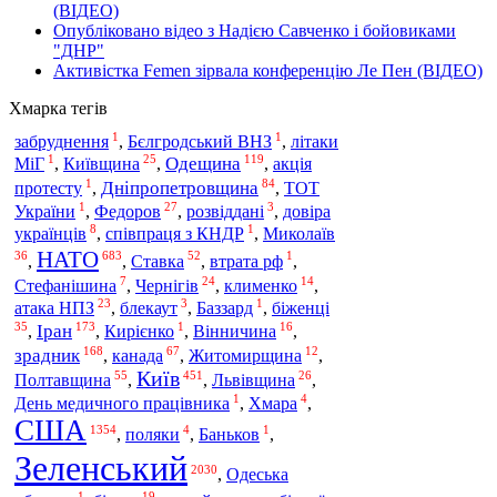
(ВІДЕО)
Опубліковано відео з Надією Савченко і бойовиками
"ДНР"
Активістка Femen зірвала конференцію Ле Пен (ВІДЕО)
Хмарка тегів
1
1
забруднення
,
Бєлгродський ВНЗ
,
літаки
1
25
119
Одещина
МіГ
,
Київщина
,
,
акція
1
84
Дніпропетровщина
протесту
,
,
ТОТ
1
27
3
України
,
Федоров
,
розвіддані
,
довіра
8
1
Миколаїв
українців
,
співпраця з КНДР
,
НАТО
36
683
52
1
Ставка
,
,
,
втрата рф
,
7
24
14
Стефанішина
,
Чернігів
,
клименко
,
23
3
1
біженці
атака НПЗ
,
блекаут
,
Баззард
,
35
173
1
16
Іран
,
,
Кирієнко
,
Вінничина
,
168
67
12
зрадник
канада
,
,
Житомирщина
,
Київ
55
451
26
Полтавщина
,
,
Львівщина
,
1
4
День медичного працівника
,
Хмара
,
США
1354
4
1
,
поляки
,
Баньков
,
Зеленський
2030
,
Одеська
1
19