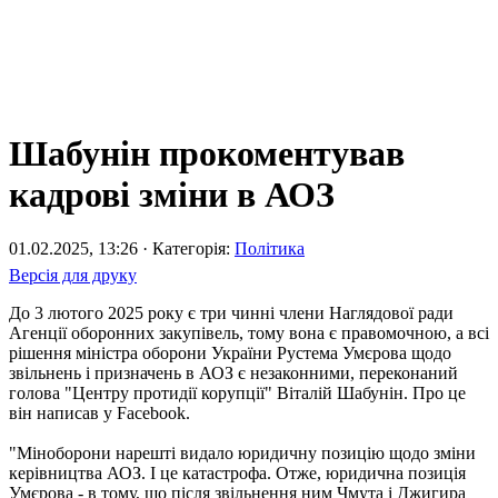
Шабунін прокоментував
кадрові зміни в АОЗ
01.02.2025, 13:26 · Категорія:
Політика
Версія для друку
До 3 лютого 2025 року є три чинні члени Наглядової ради
Агенції оборонних закупівель, тому вона є правомочною, а всі
рішення міністра оборони України Рустема Умєрова щодо
звільнень і призначень в АОЗ є незаконними, переконаний
голова "Центру протидії корупції" Віталій Шабунін. Про це
він написав у Facebook.
"Міноборони нарешті видало юридичну позицію щодо зміни
керівництва АОЗ. І це катастрофа. Отже, юридична позиція
Умєрова - в тому, що після звільнення ним Чмута і Джигира