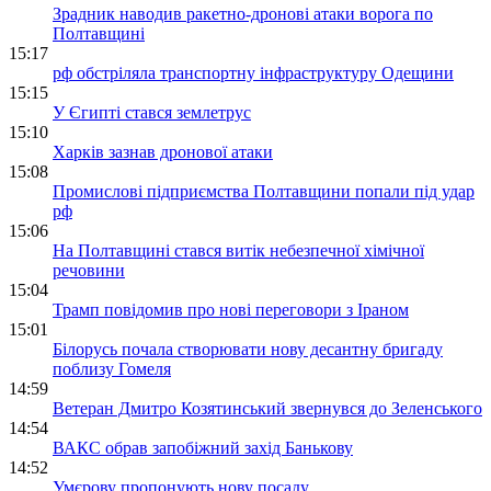
Зрадник наводив ракетно-дронові атаки ворога по
Полтавщині
15:17
рф обстріляла транспортну інфраструктуру Одещини
15:15
У Єгипті стався землетрус
15:10
Харків зазнав дронової атаки
15:08
Промислові підприємства Полтавщини попали під удар
рф
15:06
На Полтавщині стався витік небезпечної хімічної
речовини
15:04
Трамп повідомив про нові переговори з Іраном
15:01
Білорусь почала створювати нову десантну бригаду
поблизу Гомеля
14:59
Ветеран Дмитро Козятинський звернувся до Зеленського
14:54
ВАКС обрав запобіжний захід Банькову
14:52
Умєрову пропонують нову посаду