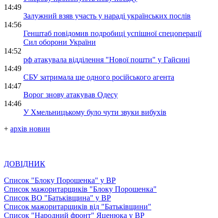
14:49
Залужний взяв участь у нараді українських послів
14:56
Генштаб повідомив подробиці успішної спецоперації
Сил оборони України
14:52
рф атакувала відділення "Нової пошти" у Гайсині
14:49
СБУ затримала ще одного російського агента
14:47
Ворог знову атакував Одесу
14:46
У Хмельницькому було чути звуки вибухів
+
архів новин
ДОВІДНИК
Список "Блоку Порошенка" у ВР
Список мажоритарщиків "Блоку Порошенка"
Список ВО "Батьківщина" у ВР
Список мажоритарщиків від "Батьківщини"
Список "Народний фронт" Яценюка у ВР