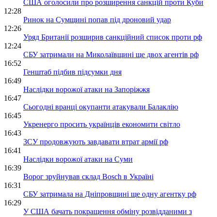
США оголосили про розширення санкцій проти Куби
12:28
Ринок на Сумщині попав під дроновий удар
12:26
Уряд Британії розширив санкційний список проти рф
12:24
СБУ затримали на Миколаївщині ще двох агентів рф
16:52
Генштаб підбив підсумки дня
16:49
Наслідки ворожої атаки на Запоріжжя
16:47
Сьогодні вранці окупанти атакували Балаклію
16:45
Укренерго просить українців економити світло
16:43
ЗСУ продовжують завдавати втрат армії рф
16:41
Наслідки ворожої атаки на Суми
16:39
Ворог зруйнував склад Bosch в Україні
16:31
СБУ затримала на Дніпровщині ще одну агентку рф
16:29
У США бачать покращення обміну розвідданими з