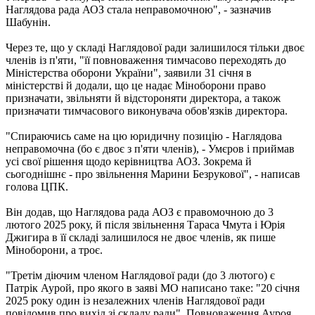
Наглядова рада АОЗ стала неправомочною", - зазначив
Шабунін.
Через те, що у складі Наглядової ради залишилося тільки двоє
членів із п'яти, "її повноваження тимчасово переходять до
Міністерства оборони України", заявили 31 січня в
міністерстві й додали, що це надає Міноборони право
призначати, звільняти й відстороняти директора, а також
призначати тимчасового виконувача обов'язків директора.
"Спираючись саме на цю юридичну позицію - Наглядова
неправомочна (бо є двоє з п'яти членів), - Умєров і приймав
усі свої рішення щодо керівництва АОЗ. Зокрема й
сьогоднішнє - про звільнення Марини Безрукової", - написав
голова ЦПК.
Він додав, що Наглядова рада АОЗ є правомочною до 3
лютого 2025 року, й після звільнення Тараса Чмута і Юрія
Джигира в її складі залишилося не двоє членів, як пише
Міноборони, а троє.
"Третім діючим членом Наглядової ради (до 3 лютого) є
Патрік Аурой, про якого в заяві МО написано таке: "20 січня
2025 року один із незалежних членів Наглядової ради
повідомив про вихід зі складу ради". Повноваження Ауроя