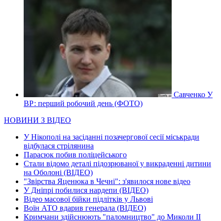
Савченко У
ВР: перший робочий день (ФОТО)
НОВИНИ З ВІДЕО
У Нікополі на засіданні позачергової сесії міськради
відбулася стрілянина
Парасюк побив поліцейського
Стали відомо деталі підозрюваної у викраденні дитини
на Оболоні (ВІДЕО)
"Звірства Яценюка в Чечні": з'явилося нове відео
У Дніпрі побилися нардепи (ВІДЕО)
Відео масової бійки підлітків у Львові
Воїн АТО вдарив генерала (ВІДЕО)
Кримчани здійснюють "паломництво" до Миколи ІІ