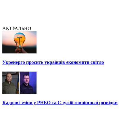
АКТУАЛЬНО
Укренерго просить українців економити світло
Кадрові зміни у РНБО та Службі зовнішньої розвідки