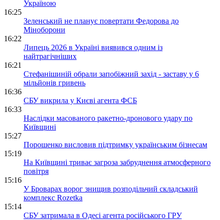
Україною
16:25
Зеленський не планує повертати Федорова до
Міноборони
16:22
Липець 2026 в Україні виявився одним із
найтрагічніших
16:21
Стефанішиній обрали запобіжний захід - заставу у 6
мільйонів гривень
16:36
СБУ викрила у Києві агента ФСБ
16:33
Наслідки масованого ракетно-дронового удару по
Київщині
15:27
Порошенко висловив підтримку українським бізнесам
15:19
На Київщині триває загроза забруднення атмосферного
повітря
15:16
У Броварах ворог знищив розподільчий складський
комплекс Rozetka
15:14
СБУ затримала в Одесі агента російського ГРУ