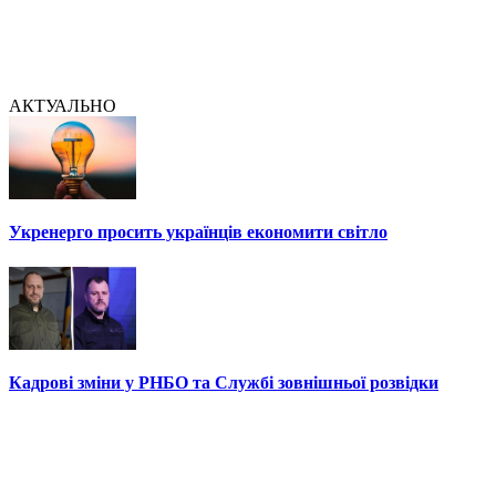
АКТУАЛЬНО
Укренерго просить українців економити світло
Кадрові зміни у РНБО та Службі зовнішньої розвідки