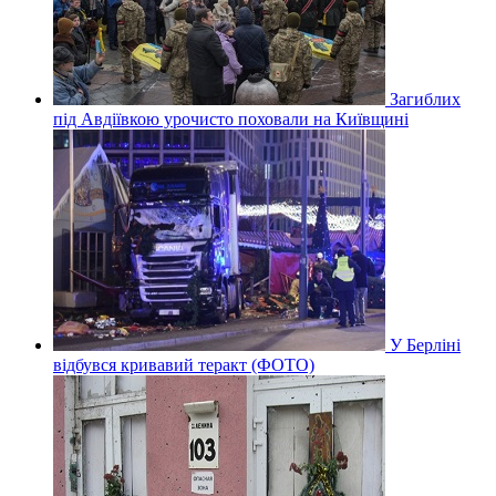
Загиблих
під Авдіївкою урочисто поховали на Київщині
У Берліні
відбувся кривавий теракт (ФОТО)