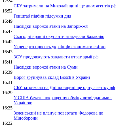
12:24
СБУ затримали на Миколаївщині ще двох агентів рф
16:52
Генштаб підбив підсумки дня
16:49
Наслідки ворожої атаки на Запоріжжя
16:47
Сьогодні вранці окупанти атакували Балаклію
16:45
Укренерго просить українців економити світло
16:43
ЗСУ продовжують завдавати втрат армії рф
16:41
Наслідки ворожої атаки на Суми
16:39
Ворог зруйнував склад Bosch в Україні
16:31
СБУ затримала на Дніпровщині ще одну агентку рф
16:29
У США бачать покращення обміну розвідданими з
Україною
16:25
Зеленський не планує повертати Федорова до
Міноборони
16:22