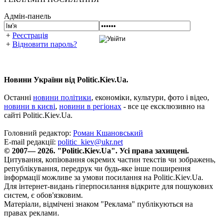
Адмін-панель
+
Реєстрація
+
Відновити пароль?
Новини України від Politic.Kiev.Ua.
Останні
новини політики
, економіки, культури, фото і відео,
новини в києві
,
новини в регіонах
- все це ексклюзивно на
сайті Politic.Kiev.Ua.
Головний редактор:
Роман Кшановський
E-mail редакції:
politic_kiev@ukr.net
© 2007— 2026. "Politic.Kiev.Ua". Усі права захищені.
Цитування, копіювання окремих частин текстів чи зображень,
републікування, передрук чи будь-яке інше поширення
інформації можливе за умови посилання на Politic.Kiev.Ua.
Для інтернет-видань гіперпосилання відкрите для пошукових
систем, є обов'язковим.
Матеріали, відмічені знаком "Реклама" публікуються на
правах реклами.