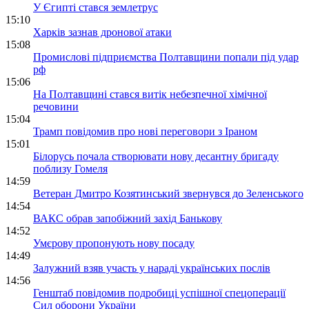
У Єгипті стався землетрус
15:10
Харків зазнав дронової атаки
15:08
Промислові підприємства Полтавщини попали під удар
рф
15:06
На Полтавщині стався витік небезпечної хімічної
речовини
15:04
Трамп повідомив про нові переговори з Іраном
15:01
Білорусь почала створювати нову десантну бригаду
поблизу Гомеля
14:59
Ветеран Дмитро Козятинський звернувся до Зеленського
14:54
ВАКС обрав запобіжний захід Банькову
14:52
Умєрову пропонують нову посаду
14:49
Залужний взяв участь у нараді українських послів
14:56
Генштаб повідомив подробиці успішної спецоперації
Сил оборони України