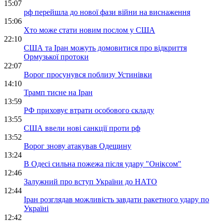
15:07
рф перейшла до нової фази війни на виснаження
15:06
Хто може стати новим послом у США
22:10
США та Іран можуть домовитися про відкриття
Ормузької протоки
22:07
Ворог просунувся поблизу Устинівки
14:10
Трамп тисне на Іран
13:59
РФ приховує втрати особового складу
13:55
США ввели нові санкції проти рф
13:52
Ворог знову атакував Одещину
13:24
В Одесі сильна пожежа після удару "Оніксом"
12:46
Залужний про вступ України до НАТО
12:44
Іран розглядав можливість завдати ракетного удару по
Україні
12:42