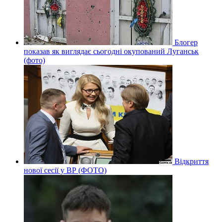
Блогер
показав як виглядає сьогодні окупований Луганськ
(фото)
Відкриття
нової сесії у ВР (ФОТО)