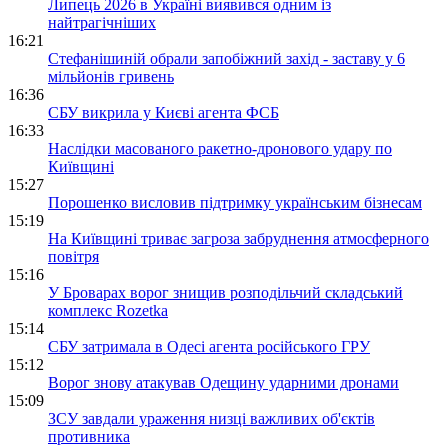
Липець 2026 в Україні виявився одним із
найтрагічніших
16:21
Стефанішиній обрали запобіжний захід - заставу у 6
мільйонів гривень
16:36
СБУ викрила у Києві агента ФСБ
16:33
Наслідки масованого ракетно-дронового удару по
Київщині
15:27
Порошенко висловив підтримку українським бізнесам
15:19
На Київщині триває загроза забруднення атмосферного
повітря
15:16
У Броварах ворог знищив розподільчий складський
комплекс Rozetka
15:14
СБУ затримала в Одесі агента російського ГРУ
15:12
Ворог знову атакував Одещину ударними дронами
15:09
ЗСУ завдали ураження низці важливих об'єктів
противника