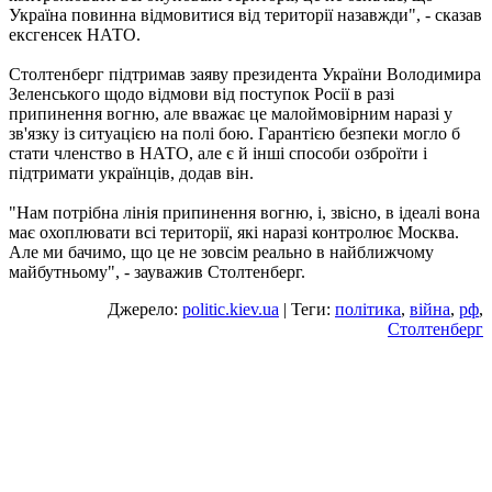
Україна повинна відмовитися від території назавжди", - сказав
ексгенсек НАТО.
Столтенберг підтримав заяву президента України Володимира
Зеленського щодо відмови від поступок Росії в разі
припинення вогню, але вважає це малоймовірним наразі у
зв'язку із ситуацією на полі бою. Гарантією безпеки могло б
стати членство в НАТО, але є й інші способи озброїти і
підтримати українців, додав він.
"Нам потрібна лінія припинення вогню, і, звісно, в ідеалі вона
має охоплювати всі території, які наразі контролює Москва.
Але ми бачимо, що це не зовсім реально в найближчому
майбутньому", - зауважив Столтенберг.
Джерело:
politic.kiev.ua
| Теги:
політика
,
війна
,
рф
,
Столтенберг