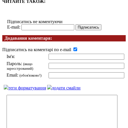
ЧИТАЙТЕ ТАКОЖ:
Підписатись не коментуючи
E-mail:
Додавання коментаря:
Підписатись на коментарі по e-mail
Ім'я:
Пароль:
(якщо
зареєстрований)
Email:
(обов'язково!)
теги форматування
додати смайли