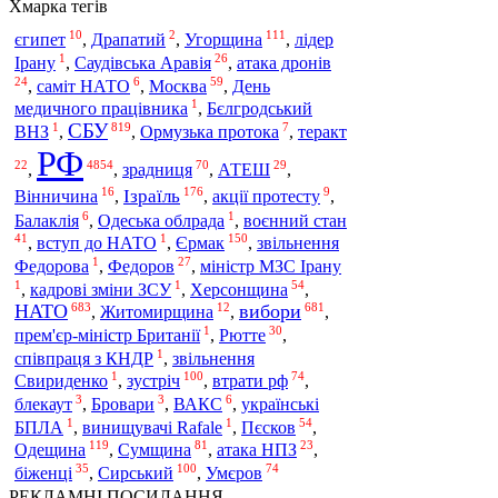
Хмарка тегів
10
2
111
Угорщина
єгипет
,
Драпатий
,
,
лідер
1
26
Ірану
,
Саудівська Аравія
,
атака дронів
24
6
59
,
саміт НАТО
,
Москва
,
День
1
медичного працівника
,
Бєлгродський
СБУ
1
819
7
ВНЗ
,
,
Ормузька протока
,
теракт
РФ
22
4854
70
29
,
,
зрадниця
,
АТЕШ
,
16
176
9
Ізраїль
Вінничина
,
,
акції протесту
,
6
1
Балаклія
,
Одеська облрада
,
воєнний стан
41
1
150
Єрмак
,
вступ до НАТО
,
,
звільнення
1
27
Федорова
,
Федоров
,
міністр МЗС Ірану
1
1
54
,
кадрові зміни ЗСУ
,
Херсонщина
,
683
12
681
НАТО
вибори
,
Житомирщина
,
,
1
30
прем'єр-міністр Британії
,
Рютте
,
1
співпраця з КНДР
,
звільнення
1
100
74
зустріч
втрати рф
Свириденко
,
,
,
3
3
6
блекаут
,
Бровари
,
ВАКС
,
українські
1
1
54
БПЛА
,
винищувачі Rafale
,
Пєсков
,
119
81
23
Одещина
Сумщина
,
,
атака НПЗ
,
35
100
74
Сирський
Умєров
біженці
,
,
РЕКЛАМНІ ПОСИЛАННЯ