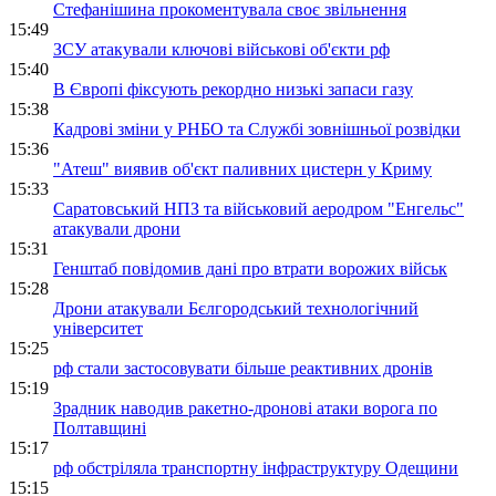
Стефанішина прокоментувала своє звільнення
15:49
ЗСУ атакували ключові військові об'єкти рф
15:40
В Європі фіксують рекордно низькі запаси газу
15:38
Кадрові зміни у РНБО та Службі зовнішньої розвідки
15:36
"Атеш" виявив об'єкт паливних цистерн у Криму
15:33
Саратовський НПЗ та військовий аеродром "Енгельс"
атакували дрони
15:31
Генштаб повідомив дані про втрати ворожих військ
15:28
Дрони атакували Бєлгородський технологічний
університет
15:25
рф стали застосовувати більше реактивних дронів
15:19
Зрадник наводив ракетно-дронові атаки ворога по
Полтавщині
15:17
рф обстріляла транспортну інфраструктуру Одещини
15:15