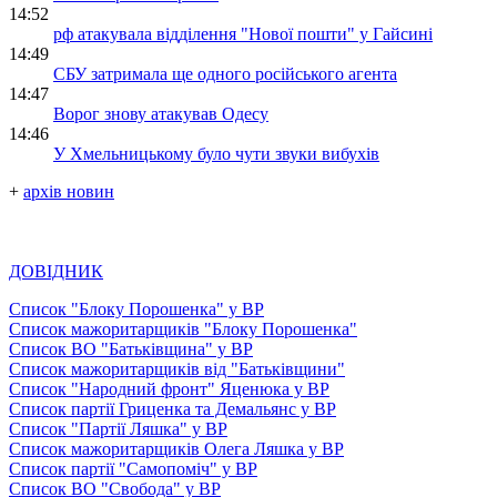
14:52
рф атакувала відділення "Нової пошти" у Гайсині
14:49
СБУ затримала ще одного російського агента
14:47
Ворог знову атакував Одесу
14:46
У Хмельницькому було чути звуки вибухів
+
архів новин
ДОВІДНИК
Список "Блоку Порошенка" у ВР
Список мажоритарщиків "Блоку Порошенка"
Список ВО "Батьківщина" у ВР
Список мажоритарщиків від "Батьківщини"
Список "Народний фронт" Яценюка у ВР
Список партії Гриценка та Демальянс у ВР
Список "Партії Ляшка" у ВР
Список мажоритарщиків Олега Ляшка у ВР
Список партії "Самопоміч" у ВР
Список ВО "Свобода" у ВР