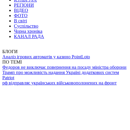
РЕГІОНИ
ВІДЕО
ФОТО
В світі
Суспільство
Чорна хроніка
КАНАЛ РАДА
БЛОГИ
Аналіз ігрових автоматів у казино PointLoto
ПО ТЕМІ
Федоров не виключає повернення на посаду міністра оборони
Трамп про можливість надання Україні додаткових систем
Patriot
рф відправляє українських військовополонених на фронт