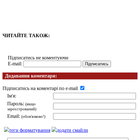
ЧИТАЙТЕ ТАКОЖ:
Підписатись не коментуючи
E-mail:
Додавання коментаря:
Підписатись на коментарі по e-mail
Ім'я:
Пароль:
(якщо
зареєстрований)
Email:
(обов'язково!)
теги форматування
додати смайли