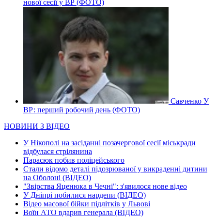
нової сесії у ВР (ФОТО)
Савченко У
ВР: перший робочий день (ФОТО)
НОВИНИ З ВІДЕО
У Нікополі на засіданні позачергової сесії міськради
відбулася стрілянина
Парасюк побив поліцейського
Стали відомо деталі підозрюваної у викраденні дитини
на Оболоні (ВІДЕО)
"Звірства Яценюка в Чечні": з'явилося нове відео
У Дніпрі побилися нардепи (ВІДЕО)
Відео масової бійки підлітків у Львові
Воїн АТО вдарив генерала (ВІДЕО)