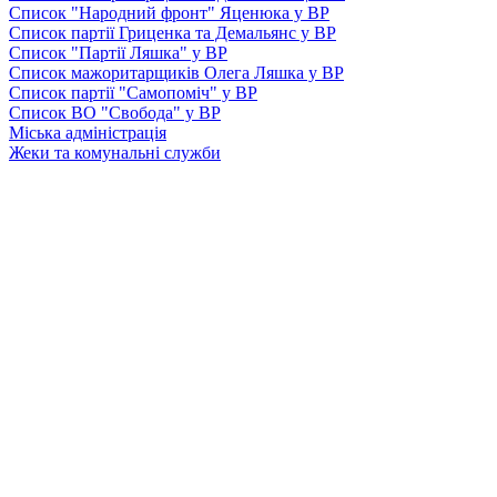
Список "Народний фронт" Яценюка у ВР
Список партії Гриценка та Демальянс у ВР
Список "Партії Ляшка" у ВР
Список мажоритарщиків Олега Ляшка у ВР
Список партії "Самопоміч" у ВР
Список ВО "Свобода" у ВР
Міська адміністрація
Жеки та комунальні служби