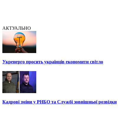
АКТУАЛЬНО
Укренерго просить українців економити світло
Кадрові зміни у РНБО та Службі зовнішньої розвідки