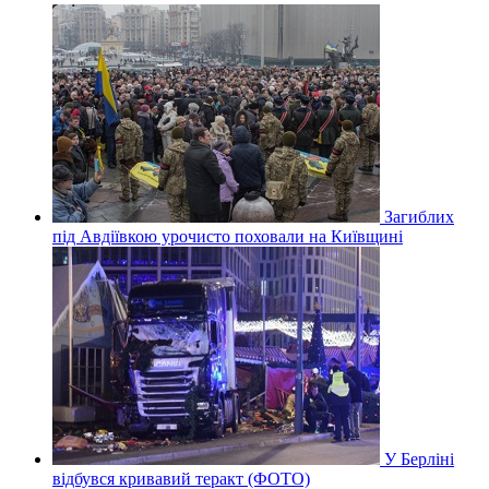
Загиблих
під Авдіївкою урочисто поховали на Київщині
У Берліні
відбувся кривавий теракт (ФОТО)