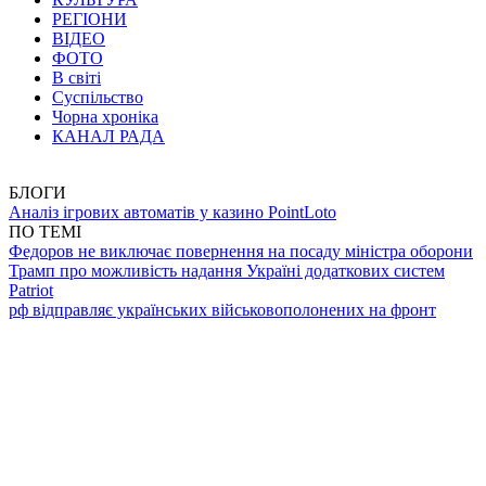
РЕГІОНИ
ВІДЕО
ФОТО
В світі
Суспільство
Чорна хроніка
КАНАЛ РАДА
БЛОГИ
Аналіз ігрових автоматів у казино PointLoto
ПО ТЕМІ
Федоров не виключає повернення на посаду міністра оборони
Трамп про можливість надання Україні додаткових систем
Patriot
рф відправляє українських військовополонених на фронт