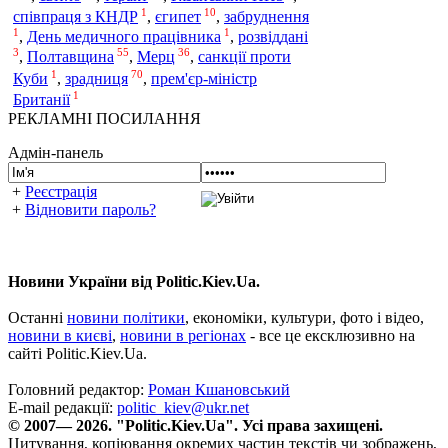
1
10
співпраця з КНДР
,
єгипет
,
забруднення
1
1
,
День медичного працівника
,
розвіддані
3
55
36
Полтавщина
Мерц
,
,
,
санкції проти
1
70
зрадниця
Куби
,
,
прем'єр-міністр
1
Британії
РЕКЛАМНІ ПОСИЛАННЯ
Адмін-панель
+
Реєстрація
+
Відновити пароль?
Новини України від Politic.Kiev.Ua.
Останні
новини політики
, економіки, культури, фото і відео,
новини в києві
,
новини в регіонах
- все це ексклюзивно на
сайті Politic.Kiev.Ua.
Головний редактор:
Роман Кшановський
E-mail редакції:
politic_kiev@ukr.net
© 2007— 2026. "Politic.Kiev.Ua". Усі права захищені.
Цитування, копіювання окремих частин текстів чи зображень,