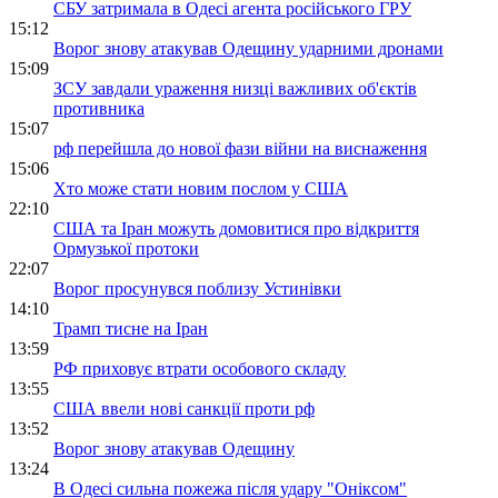
СБУ затримала в Одесі агента російського ГРУ
15:12
Ворог знову атакував Одещину ударними дронами
15:09
ЗСУ завдали ураження низці важливих об'єктів
противника
15:07
рф перейшла до нової фази війни на виснаження
15:06
Хто може стати новим послом у США
22:10
США та Іран можуть домовитися про відкриття
Ормузької протоки
22:07
Ворог просунувся поблизу Устинівки
14:10
Трамп тисне на Іран
13:59
РФ приховує втрати особового складу
13:55
США ввели нові санкції проти рф
13:52
Ворог знову атакував Одещину
13:24
В Одесі сильна пожежа після удару "Оніксом"