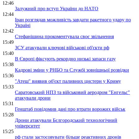
12:46
Залужний про вступ України до НАТО
12:44
Іран розглядав можливість завдати ракетного удару по
Україні
12:42
Стефанішина прокоментувала своє звільнення
15:49
ЗСУ атакували ключові військові об'єкти рф
15:40
В Європі фіксують рекордно низькі запаси газу
15:38
Кадрові зміни у РНБО та Службі зовнішньої розвідки
15:36
"Атеш" виявив об'єкт паливних цистерн у Криму
15:33
Саратовський НПЗ та військовий аеродром "Енгельс"
атакували дрони
15:31
Генштаб повідомив дані про втрати ворожих військ
15:28
Дрони атакували Бєлгородський технологічний
університет
15:25
рф стали застосовувати більше реактивних дронів