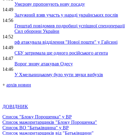
Умєрову пропонують нову посаду
14:49
Залужний взяв участь у нараді українських послів
14:56
Генштаб повідомив подробиці успішної спецоперації
Сил оборони України
14:52
рф атакувала відділення "Нової пошти" у Гайсині
14:49
СБУ затримала ще одного російського агента
14:47
Ворог знову атакував Одесу
14:46
У Хмельницькому було чути звуки вибухів
+
архів новин
ДОВІДНИК
Список "Блоку Порошенка" у ВР
Список мажоритарщиків "Блоку Порошенка"
Список ВО "Батьківщина" у ВР
Список мажоритарщиків від "Батьківщини"