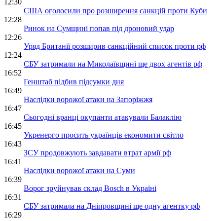
12:30
США оголосили про розширення санкцій проти Куби
12:28
Ринок на Сумщині попав під дроновий удар
12:26
Уряд Британії розширив санкційний список проти рф
12:24
СБУ затримали на Миколаївщині ще двох агентів рф
16:52
Генштаб підбив підсумки дня
16:49
Наслідки ворожої атаки на Запоріжжя
16:47
Сьогодні вранці окупанти атакували Балаклію
16:45
Укренерго просить українців економити світло
16:43
ЗСУ продовжують завдавати втрат армії рф
16:41
Наслідки ворожої атаки на Суми
16:39
Ворог зруйнував склад Bosch в Україні
16:31
СБУ затримала на Дніпровщині ще одну агентку рф
16:29