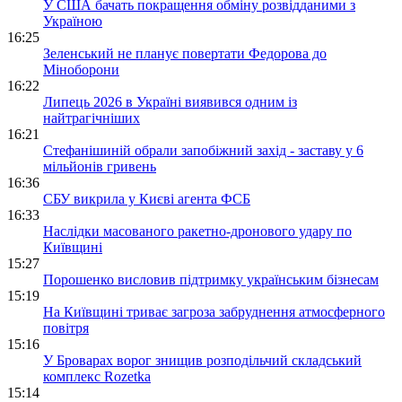
У США бачать покращення обміну розвідданими з
Україною
16:25
Зеленський не планує повертати Федорова до
Міноборони
16:22
Липець 2026 в Україні виявився одним із
найтрагічніших
16:21
Стефанішиній обрали запобіжний захід - заставу у 6
мільйонів гривень
16:36
СБУ викрила у Києві агента ФСБ
16:33
Наслідки масованого ракетно-дронового удару по
Київщині
15:27
Порошенко висловив підтримку українським бізнесам
15:19
На Київщині триває загроза забруднення атмосферного
повітря
15:16
У Броварах ворог знищив розподільчий складський
комплекс Rozetka
15:14