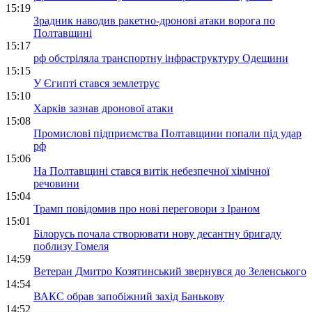
15:19
Зрадник наводив ракетно-дронові атаки ворога по
Полтавщині
15:17
рф обстріляла транспортну інфраструктуру Одещини
15:15
У Єгипті стався землетрус
15:10
Харків зазнав дронової атаки
15:08
Промислові підприємства Полтавщини попали під удар
рф
15:06
На Полтавщині стався витік небезпечної хімічної
речовини
15:04
Трамп повідомив про нові переговори з Іраном
15:01
Білорусь почала створювати нову десантну бригаду
поблизу Гомеля
14:59
Ветеран Дмитро Козятинський звернувся до Зеленського
14:54
ВАКС обрав запобіжний захід Банькову
14:52