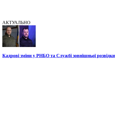
АКТУАЛЬНО
Кадрові зміни у РНБО та Службі зовнішньої розвідки