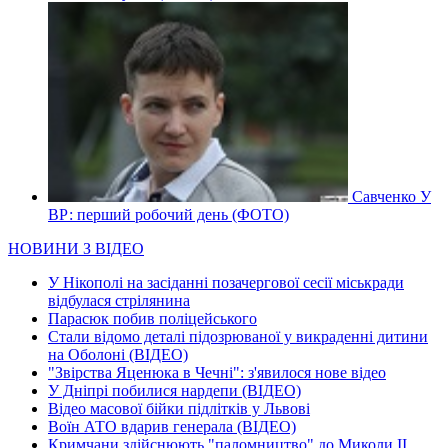
Савченко У
ВР: перший робочий день (ФОТО)
НОВИНИ З ВІДЕО
У Нікополі на засіданні позачергової сесії міськради
відбулася стрілянина
Парасюк побив поліцейського
Стали відомо деталі підозрюваної у викраденні дитини
на Оболоні (ВІДЕО)
"Звірства Яценюка в Чечні": з'явилося нове відео
У Дніпрі побилися нардепи (ВІДЕО)
Відео масової бійки підлітків у Львові
Воїн АТО вдарив генерала (ВІДЕО)
Кримчани здійснюють "паломництво" до Миколи ІІ