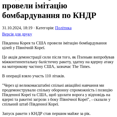
провели імітацію
бомбардування по КНДР
31.10.2024, 18:19 · Категорія:
Політика
Версія для друку
Південна Корея та США провели імітацію бомбардування
цілей у Північній Кореї.
Це акція демонстрації сили після того, як Пхеньян випробував
міжконтинентальну балістичну ракету, здатну на ядерну атаку
на материкову частину США, зазначає The Times.
В операції взяло участь 110 літаків.
"Через ці великомасштабні спільні авіаційні навчання ми
продемонстрували спільну оборонну спроможність і позицію
Південної Кореї та США, щоб здолати ворога у відповідь на
ядерні та ракетні загрози з боку Північної Кореї", - сказали у
спільний штаб Південної Кореї.
Запуск ракети з КНДР став першим майже за рік.