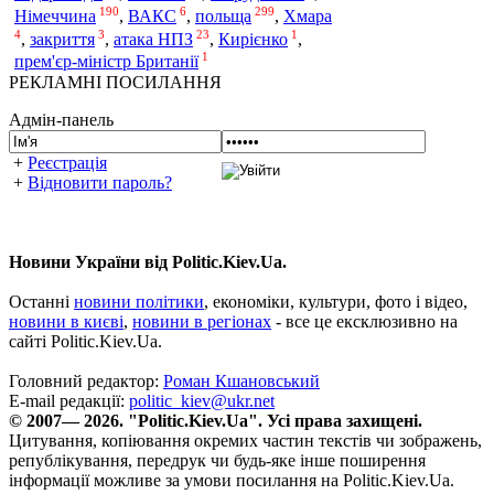
190
6
299
польща
Німеччина
,
ВАКС
,
,
Хмара
4
3
23
1
,
закриття
,
атака НПЗ
,
Кирієнко
,
1
прем'єр-міністр Британії
РЕКЛАМНІ ПОСИЛАННЯ
Адмін-панель
+
Реєстрація
+
Відновити пароль?
Новини України від Politic.Kiev.Ua.
Останні
новини політики
, економіки, культури, фото і відео,
новини в києві
,
новини в регіонах
- все це ексклюзивно на
сайті Politic.Kiev.Ua.
Головний редактор:
Роман Кшановський
E-mail редакції:
politic_kiev@ukr.net
© 2007— 2026. "Politic.Kiev.Ua". Усі права захищені.
Цитування, копіювання окремих частин текстів чи зображень,
републікування, передрук чи будь-яке інше поширення
інформації можливе за умови посилання на Politic.Kiev.Ua.