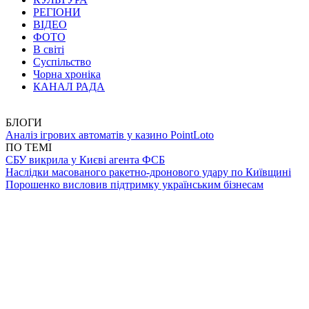
РЕГІОНИ
ВІДЕО
ФОТО
В світі
Суспільство
Чорна хроніка
КАНАЛ РАДА
БЛОГИ
Аналіз ігрових автоматів у казино PointLoto
ПО ТЕМІ
СБУ викрила у Києві агента ФСБ
Наслідки масованого ракетно-дронового удару по Київщині
Порошенко висловив підтримку українським бізнесам