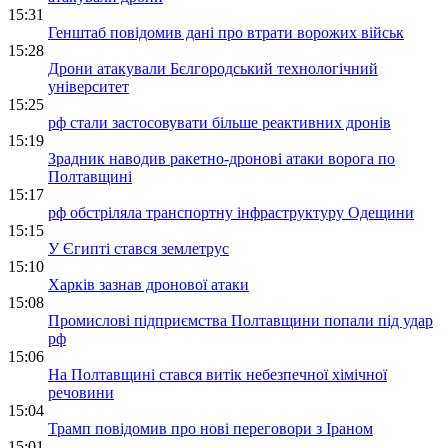
15:31
Генштаб повідомив дані про втрати ворожих військ
15:28
Дрони атакували Бєлгородський технологічний
університет
15:25
рф стали застосовувати більше реактивних дронів
15:19
Зрадник наводив ракетно-дронові атаки ворога по
Полтавщині
15:17
рф обстріляла транспортну інфраструктуру Одещини
15:15
У Єгипті стався землетрус
15:10
Харків зазнав дронової атаки
15:08
Промислові підприємства Полтавщини попали під удар
рф
15:06
На Полтавщині стався витік небезпечної хімічної
речовини
15:04
Трамп повідомив про нові переговори з Іраном
15:01