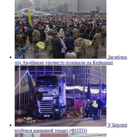
Загиблих
під Авдіївкою урочисто поховали на Київщині
У Берліні
відбувся кривавий теракт (ФОТО)