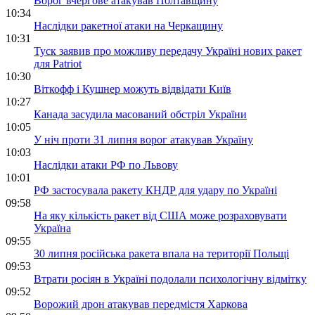
Ворог вчергове атакував Полтавщину
10:34
Наслідки ракетної атаки на Черкащину
10:31
Туск заявив про можливу передачу Україні нових ракет
для Patriot
10:30
Віткофф і Кушнер можуть відвідати Київ
10:27
Канада засудила масований обстріл України
10:05
У ніч проти 31 липня ворог атакував Україну
10:03
Наслідки атаки РФ по Львову
10:01
РФ застосувала ракету КНДР для удару по Україні
09:58
На яку кількість ракет від США може розраховувати
Україна
09:55
30 липня російська ракета впала на території Польщі
09:53
Втрати росіян в Україні подолали психологічну відмітку
09:52
Ворожий дрон атакував передмістя Харкова