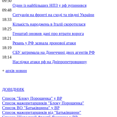
09:50
Один із найбільших НПЗ у рф зупинився
09:48
Ситуація на фронті на сході та півдні України
18:33
Кількість народжень в Італії скоротилася
18:25
Генштаб оновив дані про втрати ворога
18:21
Рязань у РФ зазнала дронової атаки
18:19
СБУ затримала на Донеччині двох агентів РФ
18:14
Наслідки атаки рф на Дніпропетровщину
+
архів новин
ДОВІДНИК
Список "Блоку Порошенка" у ВР
Список мажоритарщиків "Блоку Порошенка"
Список ВО "Батьківщина" у ВР
Список мажоритарщиків від "Батьківщини"