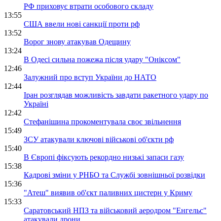
РФ приховує втрати особового складу
13:55
США ввели нові санкції проти рф
13:52
Ворог знову атакував Одещину
13:24
В Одесі сильна пожежа після удару "Оніксом"
12:46
Залужний про вступ України до НАТО
12:44
Іран розглядав можливість завдати ракетного удару по
Україні
12:42
Стефанішина прокоментувала своє звільнення
15:49
ЗСУ атакували ключові військові об'єкти рф
15:40
В Європі фіксують рекордно низькі запаси газу
15:38
Кадрові зміни у РНБО та Службі зовнішньої розвідки
15:36
"Атеш" виявив об'єкт паливних цистерн у Криму
15:33
Саратовський НПЗ та військовий аеродром "Енгельс"
атакували дрони