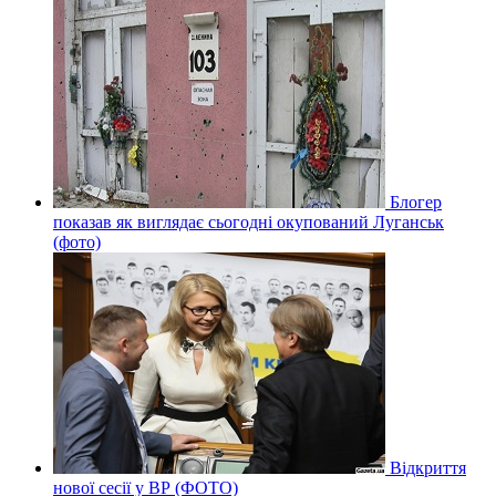
Блогер
показав як виглядає сьогодні окупований Луганськ
(фото)
Відкриття
нової сесії у ВР (ФОТО)