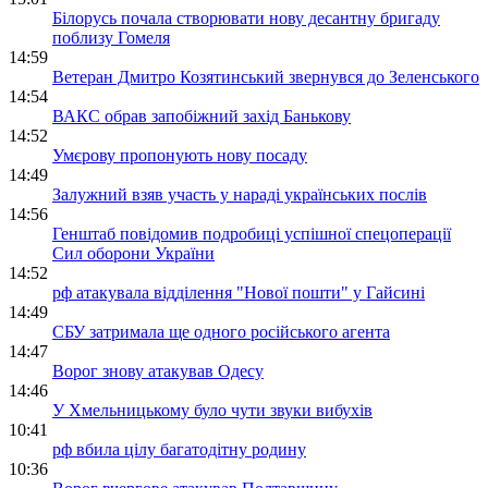
Білорусь почала створювати нову десантну бригаду
поблизу Гомеля
14:59
Ветеран Дмитро Козятинський звернувся до Зеленського
14:54
ВАКС обрав запобіжний захід Банькову
14:52
Умєрову пропонують нову посаду
14:49
Залужний взяв участь у нараді українських послів
14:56
Генштаб повідомив подробиці успішної спецоперації
Сил оборони України
14:52
рф атакувала відділення "Нової пошти" у Гайсині
14:49
СБУ затримала ще одного російського агента
14:47
Ворог знову атакував Одесу
14:46
У Хмельницькому було чути звуки вибухів
10:41
рф вбила цілу багатодітну родину
10:36