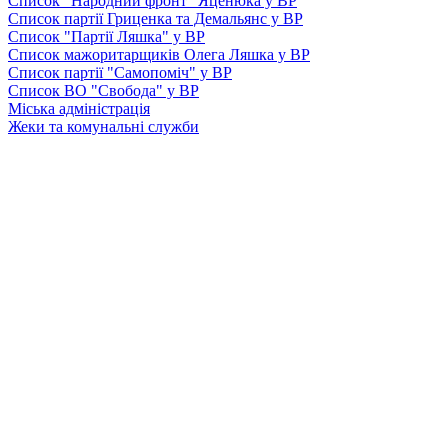
Список "Народний фронт" Яценюка у ВР
Список партії Гриценка та Демальянс у ВР
Список "Партії Ляшка" у ВР
Список мажоритарщиків Олега Ляшка у ВР
Список партії "Самопоміч" у ВР
Список ВО "Свобода" у ВР
Міська адміністрація
Жеки та комунальні служби