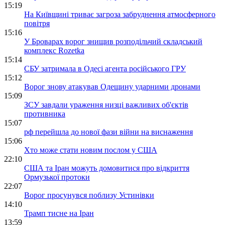
15:19
На Київщині триває загроза забруднення атмосферного
повітря
15:16
У Броварах ворог знищив розподільчий складський
комплекс Rozetka
15:14
СБУ затримала в Одесі агента російського ГРУ
15:12
Ворог знову атакував Одещину ударними дронами
15:09
ЗСУ завдали ураження низці важливих об'єктів
противника
15:07
рф перейшла до нової фази війни на виснаження
15:06
Хто може стати новим послом у США
22:10
США та Іран можуть домовитися про відкриття
Ормузької протоки
22:07
Ворог просунувся поблизу Устинівки
14:10
Трамп тисне на Іран
13:59