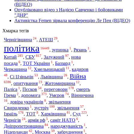
(ВІДЕО)
Опубліковано відео з Надією Савченко і бойовиками
"ДНР"
Активістка Femen зірвала конференцію Ле Пен (ВІДЕО)
Хмарка тегів
24
29
Чернігівщина
,
АТЕШ
,
політика
16449
1
1
,
зупинка
,
Рязань
,
285
817
97
Китай
СБУ
,
,
Залужний
,
нова
6
1
1
посада
,
ТОТ України
,
Баззард
,
12
11
Черкащина
,
Хмельницький
,
кадиров
Війна
48
53
26
,
Сі Цзіньпін
,
Львівщина
,
6596
23
12
,
опитування
,
Житомирщина
,
1
54
178
Паліса
,
Пєсков
,
переговори
,
смерть
2
373
74
допомога
Грема
,
,
Умєров
,
Вінничина
16
8
,
довіра українців
,
звільнення
1
100
57
Свириденко
,
зустріч
,
звільнення
,
176
8
81
223
Ізраїль
,
ТОТ
,
Харківщина
,
Суд
,
24
5
6
Чернігів
,
армія рф
,
саміт НАТО
,
84
1
Дніпропетровщина
,
народжуваність
,
42
59
1
Нідерланди
,
Москва
,
забруднення
,