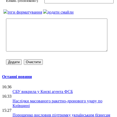
Email:
(обов'язково!)
теги форматування
додати смайли
Останні новини
16:36
СБУ викрила у Києві агента ФСБ
16:33
Наслідки масованого ракетно-дронового удару по
Київщині
15:27
Порошенко висловив підтримку українським бізнесам