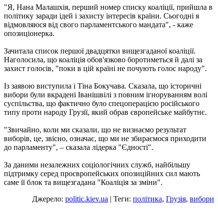
"Я, Нана Малашхія, перший номер списку коаліції, прийшла в
політику заради ідей і захисту інтересів країни. Сьогодні я
відмовляюся від свого парламентського мандата", - каже
опозиціонерка.
Зачитала список першої двадцятки вищезгаданої коаліції.
Наголосила, що коаліція обов'язково боротиметься й далі за
захист голосів, "поки в цій країні не почують голос народу".
Із заявою виступила і Тіна Бокучава. Сказала, що історичні
вибори були вкрадені Іванішвілі з повним ігноруванням волі
суспільства, що фактично було спецоперацією російського
типу проти народу Грузії, який обрав європейське майбутнє.
"Звичайно, коли ми сказали, що не визнаємо результат
виборів, це, звісно, ​​означає, що ми не збираємося приходити
до парламенту", – сказала лідерка "Єдності".
За даними незалежних соціологічних служб, найбільшу
підтримку серед проєвропейських опозиційних сил мають
саме її блок та вищезгадана "Коаліція за зміни".
Джерело:
politic.kiev.ua
| Теги:
політика
,
Грузія
,
вибори