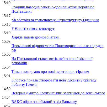
15:19
Зрадник наводив ракетно-дронові атаки ворога по
Полтавщині
15:17
рф обстріляла транспортну інфраструктуру Одещини
15:15
У Єгипті стався землетрус
15:10
Харків зазнав дронової атаки
15:08
Промислові підприємства Полтавщини попали під удар
рф
15:06
На Полтавщині стався витік небезпечної хімічної
речовини
15:04
Трамп повідомив про нові переговори з Іраном
15:01
Білорусь почала створювати нову десантну бригаду
поблизу Гомеля
14:59
Ветеран Дмитро Козятинський звернувся до Зеленського
14:54
ВАКС обрав запобіжний захід Банькову
14:52