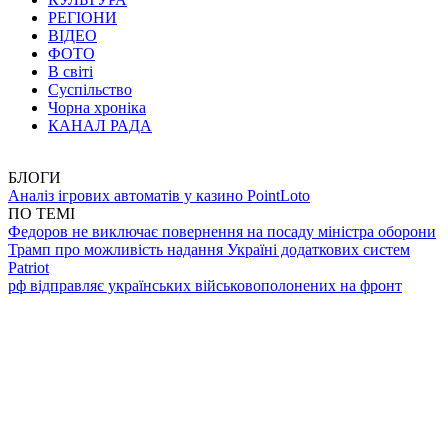
РЕГІОНИ
ВІДЕО
ФОТО
В світі
Суспільство
Чорна хроніка
КАНАЛ РАДА
БЛОГИ
Аналіз ігрових автоматів у казино PointLoto
ПО ТЕМІ
Федоров не виключає повернення на посаду міністра оборони
Трамп про можливість надання Україні додаткових систем
Patriot
рф відправляє українських військовополонених на фронт