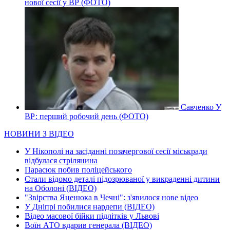
нової сесії у ВР (ФОТО)
Савченко У
ВР: перший робочий день (ФОТО)
НОВИНИ З ВІДЕО
У Нікополі на засіданні позачергової сесії міськради
відбулася стрілянина
Парасюк побив поліцейського
Стали відомо деталі підозрюваної у викраденні дитини
на Оболоні (ВІДЕО)
"Звірства Яценюка в Чечні": з'явилося нове відео
У Дніпрі побилися нардепи (ВІДЕО)
Відео масової бійки підлітків у Львові
Воїн АТО вдарив генерала (ВІДЕО)