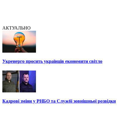
АКТУАЛЬНО
Укренерго просить українців економити світло
Кадрові зміни у РНБО та Службі зовнішньої розвідки