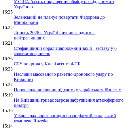
У США бачать покращення обміну розвідданими з
Україною
16:25
Зеленський не планує повертати Федорова до
Міноборони
16:22
Липець 2026 в Україні виявився одним із
найтрагічніших
16:21
Стефанішиній обрали запобіжний захід - заставу у 6
мільйонів гривень
16:36
СБУ викрила у Києві агента ФСБ
16:33
Наслідки масованого ракетно-дронового удару по
Київщині
15:27
Порошенко висловив підтримку українським бізнесам
15:19
На Київщині триває загроза забруднення атмосферного
повітря
15:16
У Броварах ворог знищив розподільчий складський
комплекс Rozetka
15:14