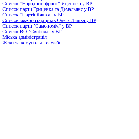
Список "Народний фронт" Яценюка у ВР
Список партії Гриценка та Демальянс у ВР
Список "Партії Ляшка" у ВР
Список мажоритарщиків Олега Ляшка у ВР
Список партії "Самопоміч" у ВР
Список ВО "Свобода" у ВР
Міська адміністрація
Жеки та комунальні служби