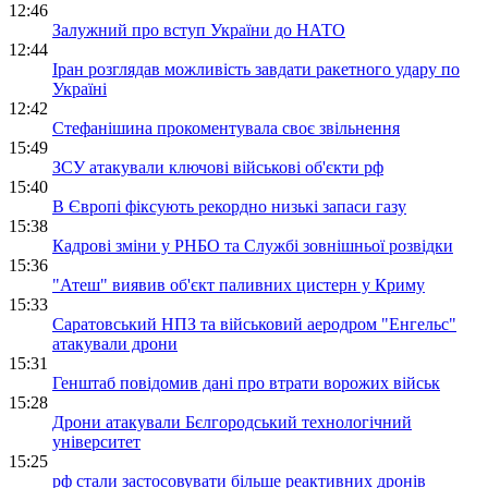
12:46
Залужний про вступ України до НАТО
12:44
Іран розглядав можливість завдати ракетного удару по
Україні
12:42
Стефанішина прокоментувала своє звільнення
15:49
ЗСУ атакували ключові військові об'єкти рф
15:40
В Європі фіксують рекордно низькі запаси газу
15:38
Кадрові зміни у РНБО та Службі зовнішньої розвідки
15:36
"Атеш" виявив об'єкт паливних цистерн у Криму
15:33
Саратовський НПЗ та військовий аеродром "Енгельс"
атакували дрони
15:31
Генштаб повідомив дані про втрати ворожих військ
15:28
Дрони атакували Бєлгородський технологічний
університет
15:25
рф стали застосовувати більше реактивних дронів