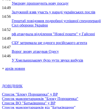
Умєрову пропонують нову посаду
14:49
Залужний взяв участь у нараді українських послів
14:56
Генштаб повідомив подробиці успішної спецоперації
Сил оборони України
14:52
рф атакувала відділення "Нової пошти" у Гайсині
14:49
СБУ затримала ще одного російського агента
14:47
Ворог знову атакував Одесу
14:46
У Хмельницькому було чути звуки вибухів
+
архів новин
ДОВІДНИК
Список "Блоку Порошенка" у ВР
Список мажоритарщиків "Блоку Порошенка"
Список ВО "Батьківщина" у ВР
Список мажоритарщиків від "Батьківщини"