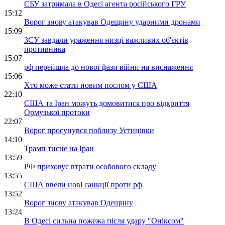
СБУ затримала в Одесі агента російського ГРУ
15:12
Ворог знову атакував Одещину ударними дронами
15:09
ЗСУ завдали ураження низці важливих об'єктів
противника
15:07
рф перейшла до нової фази війни на виснаження
15:06
Хто може стати новим послом у США
22:10
США та Іран можуть домовитися про відкриття
Ормузької протоки
22:07
Ворог просунувся поблизу Устинівки
14:10
Трамп тисне на Іран
13:59
РФ приховує втрати особового складу
13:55
США ввели нові санкції проти рф
13:52
Ворог знову атакував Одещину
13:24
В Одесі сильна пожежа після удару "Оніксом"