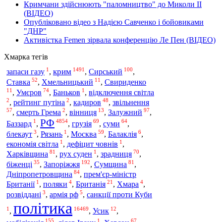
Кримчани здійснюють "паломництво" до Миколи ІІ
(ВІДЕО)
Опубліковано відео з Надією Савченко і бойовиками
"ДНР"
Активістка Femen зірвала конференцію Ле Пен (ВІДЕО)
Хмарка тегів
1
1491
100
крим
запаси газу
,
,
Сирський
,
52
11
Ставка
,
Хмельницький
,
Свириденко
11
74
1
,
Умєров
,
Баньков
,
відключення світла
2
2
48
,
рейтинг путіна
,
кадиров
,
звільнення
57
2
13
97
,
смерть Грема
,
вінниця
,
Залужний
,
РФ
1
4854
69
64
Баззард
,
,
грузія
,
суми
,
3
1
59
6
блекаут
,
Рязань
,
Москва
,
Балаклія
,
1
1
економія світла
,
дефіцит човнів
,
81
1
70
Харківщина
,
рух суден
,
зрадниця
,
35
192
81
біженці
,
Запоріжжя
,
Сумщина
,
84
Дніпропетровщина
,
прем'єр-міністр
1
4
21
4
Британії
,
поляки
,
Британія
,
Хмара
,
3
5
розвіддані
,
армія рф
,
санкції проти Куби
політика
1
16469
12
,
,
Усик
,
155
1
67