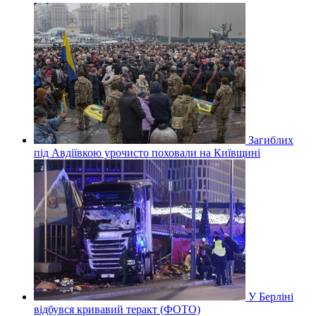
Загиблих
під Авдіївкою урочисто поховали на Київщині
У Берліні
відбувся кривавий теракт (ФОТО)