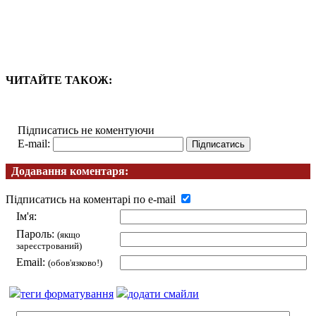
ЧИТАЙТЕ ТАКОЖ:
Підписатись не коментуючи
E-mail:
Додавання коментаря:
Підписатись на коментарі по e-mail
Ім'я:
Пароль:
(якщо
зареєстрований)
Email:
(обов'язково!)
теги форматування
додати смайли