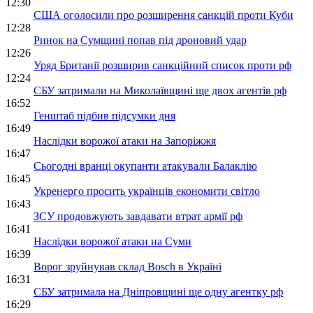
12:30
США оголосили про розширення санкцій проти Куби
12:28
Ринок на Сумщині попав під дроновий удар
12:26
Уряд Британії розширив санкційний список проти рф
12:24
СБУ затримали на Миколаївщині ще двох агентів рф
16:52
Генштаб підбив підсумки дня
16:49
Наслідки ворожої атаки на Запоріжжя
16:47
Сьогодні вранці окупанти атакували Балаклію
16:45
Укренерго просить українців економити світло
16:43
ЗСУ продовжують завдавати втрат армії рф
16:41
Наслідки ворожої атаки на Суми
16:39
Ворог зруйнував склад Bosch в Україні
16:31
СБУ затримала на Дніпровщині ще одну агентку рф
16:29