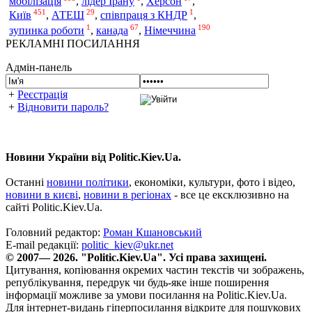
мобілізація
,
лідер Ірану
,
Херсон
,
451
29
1
Київ
,
АТЕШ
,
співпраця з КНДР
,
1
67
190
зупинка роботи
,
канада
,
Німеччина
РЕКЛАМНІ ПОСИЛАННЯ
Адмін-панель
+
Реєстрація
+
Відновити пароль?
Новини України від Politic.Kiev.Ua.
Останні
новини політики
, економіки, культури, фото і відео,
новини в києві
,
новини в регіонах
- все це ексклюзивно на
сайті Politic.Kiev.Ua.
Головний редактор:
Роман Кшановський
E-mail редакції:
politic_kiev@ukr.net
© 2007— 2026. "Politic.Kiev.Ua". Усі права захищені.
Цитування, копіювання окремих частин текстів чи зображень,
републікування, передрук чи будь-яке інше поширення
інформації можливе за умови посилання на Politic.Kiev.Ua.
Для інтернет-видань гіперпосилання відкрите для пошукових