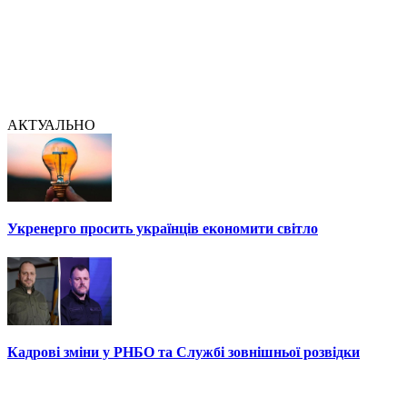
АКТУАЛЬНО
Укренерго просить українців економити світло
Кадрові зміни у РНБО та Службі зовнішньої розвідки