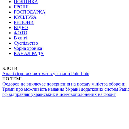
ПОЛІТИКА
ГРОШІ
ГОСПОДАРКА
КУЛЬТУРА
РЕГІОНИ
ВІДЕО
ФОТО
В світі
Суспільство
Чорна хроніка
КАНАЛ РАДА
БЛОГИ
Аналіз ігрових автоматів у казино PointLoto
ПО ТЕМІ
Федоров не виключає повернення на посаду міністра оборони
Трамп про можливість надання Україні додаткових систем Patrio
рф відправляє українських військовополонених на фронт