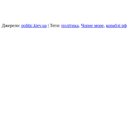
Джерело:
politic.kiev.ua
| Теги:
політика
,
Чорне море
,
кораблі рф