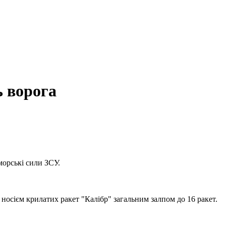
ь ворога
морські сили ЗСУ.
носієм крилатих ракет "Калібр" загальним залпом до 16 ракет.