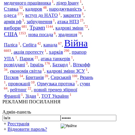
1
1
медичного працівника
,
лідер Ірану
,
52
48
1
Ставка
,
кадиров
,
народжуваність
,
275
1
3
одеса
,
вступ до НАТО
,
закриття
,
5
1
23
армія рф
,
забруднення
,
атака НПЗ
,
Трамп
681
1144
72
вибори
,
,
кадрові зміни
,
США
1353
6
70
,
нова посада
,
зрадниця
,
Війна
1
42
67
Паліса
,
Сибіга
,
канада
,
6603
1
290
харків
,
акція протесту
,
,
прапор
1
21
1
УПА
,
Париж
,
атака танкерів
,
3
176
1
Ізраїль
розвіддані
,
,
Баззард
,
Віткофф
34
1
1
,
економія світла
,
кадрові зміни ЗСУ
,
54
20
100
Сирський
Пєсков
,
Британія
,
,
Рязань
1
10
7
,
провокації
,
Ормузька протока
,
суми
64
22
,
рейтинг
,
новий тренер збірної
1
1
1
Франції
,
Зідан
,
ТОТ України
РЕКЛАМНІ ПОСИЛАННЯ
Адмін-панель
+
Реєстрація
+
Відновити пароль?