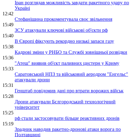
Іран розглядав можливість завдати ракетного удару по
Україні
12:42
Стефанішина прокоментувала своє звільнення
15:49
ЗСУ атакували ключові військові об'єкти рф
15:40
В Європі фіксують рекордно низькі запаси газу
15:38
Кадрові зміни у РНБО та Службі зовнішньої розвідки
15:36
"Атеш" виявив об'єкт паливних цистерн у Криму
15:33
Саратовський НПЗ та військовий аеродром "Енгельс"
атакували дрони
15:31
Генштаб повідомив дані про втрати ворожих військ
15:28
Дрони атакували Бєлгородський технологічний
університет
15:25
рф стали застосовувати більше реактивних дронів
15:19
Зрадник наводив ракетно-дронові атаки ворога по
Полтавщині