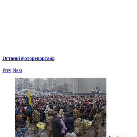
Останні фоторепортажі
Prev
Next