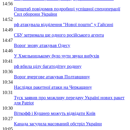
14:56
Генштаб повідомив подробиці успішної спецоперації
Сил оборони України
14:52
рф атакувала відділення "Нової пошти" у Гайсині
14:49
СБУ затримала ще одного російського агента
14:47
Ворог знову атакував Одесу
14:46
У Хмельницькому було чути звуки вибухів
10:41
рф вбила цілу багатодітну родину
10:36
Ворог вчергове атакував Полтавщину
10:34
Наслідки ракетної атаки на Черкащину
10:31
Туск заявив про можливу передачу Україні нових ракет
для Patriot
10:30
Віткофф і Кушнер можуть відвідати Київ
10:27
Канада засудила масований обстріл України
10:05