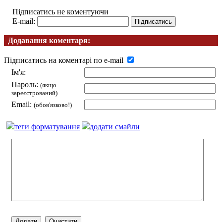
Підписатись не коментуючи
E-mail:
Додавання коментаря:
Підписатись на коментарі по e-mail
Ім'я:
Пароль:
(якщо
зареєстрований)
Email:
(обов'язково!)
теги форматування
додати смайли