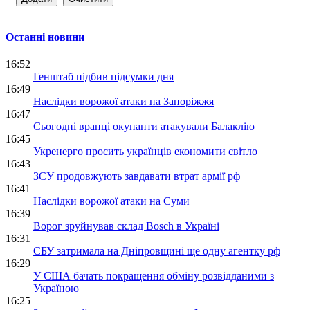
Останні новини
16:52
Генштаб підбив підсумки дня
16:49
Наслідки ворожої атаки на Запоріжжя
16:47
Сьогодні вранці окупанти атакували Балаклію
16:45
Укренерго просить українців економити світло
16:43
ЗСУ продовжують завдавати втрат армії рф
16:41
Наслідки ворожої атаки на Суми
16:39
Ворог зруйнував склад Bosch в Україні
16:31
СБУ затримала на Дніпровщині ще одну агентку рф
16:29
У США бачать покращення обміну розвідданими з
Україною
16:25