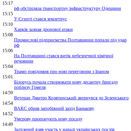
15:17
рф обстріляла транспортну інфраструктуру Одещини
15:15
У Єгипті стався землетрус
15:10
Харків зазнав дронової атаки
15:08
Промислові підприємства Полтавщини попали під удар
рф
15:06
На Полтавщині стався витік небезпечної хімічної
речовини
15:04
Трамп повідомив про нові переговори з Іраном
15:01
Білорусь почала створювати нову десантну бригаду
поблизу Гомеля
14:59
Ветеран Дмитро Козятинський звернувся до Зеленського
14:54
ВАКС обрав запобіжний захід Банькову
14:52
Умєрову пропонують нову посаду
14:49
Залужний взяв участь у нараді українських послів