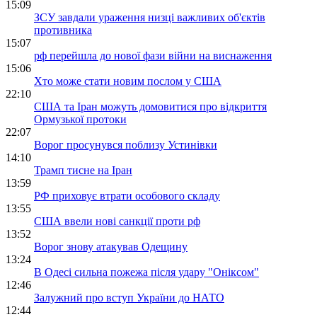
15:09
ЗСУ завдали ураження низці важливих об'єктів
противника
15:07
рф перейшла до нової фази війни на виснаження
15:06
Хто може стати новим послом у США
22:10
США та Іран можуть домовитися про відкриття
Ормузької протоки
22:07
Ворог просунувся поблизу Устинівки
14:10
Трамп тисне на Іран
13:59
РФ приховує втрати особового складу
13:55
США ввели нові санкції проти рф
13:52
Ворог знову атакував Одещину
13:24
В Одесі сильна пожежа після удару "Оніксом"
12:46
Залужний про вступ України до НАТО
12:44