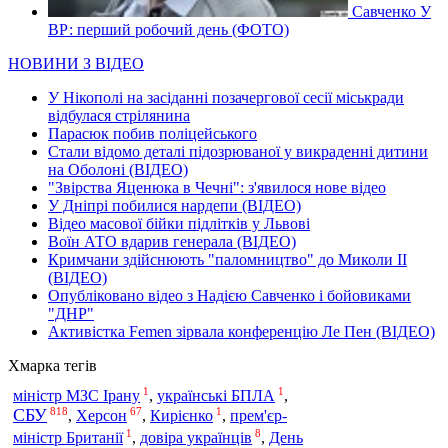
Савченко У
ВР: перший робочий день (ФОТО)
НОВИНИ З ВІДЕО
У Нікополі на засіданні позачергової сесії міськради
відбулася стрілянина
Парасюк побив поліцейського
Стали відомо деталі підозрюваної у викраденні дитини
на Оболоні (ВІДЕО)
"Звірства Яценюка в Чечні": з'явилося нове відео
У Дніпрі побилися нардепи (ВІДЕО)
Відео масової бійки підлітків у Львові
Воїн АТО вдарив генерала (ВІДЕО)
Кримчани здійснюють "паломництво" до Миколи ІІ
(ВІДЕО)
Опубліковано відео з Надією Савченко і бойовиками
"ДНР"
Активістка Femen зірвала конференцію Ле Пен (ВІДЕО)
Хмарка тегів
1
1
міністр МЗС Ірану
,
українські БПЛА
,
818
67
1
СБУ
,
Херсон
,
Кирієнко
,
прем'єр-
1
8
міністр Британії
,
довіра українців
,
День