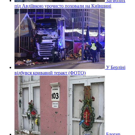
Загиблих
під Авдіївкою урочисто поховали на Київщині
У Берліні
відбувся кривавий теракт (ФОТО)
Блогер