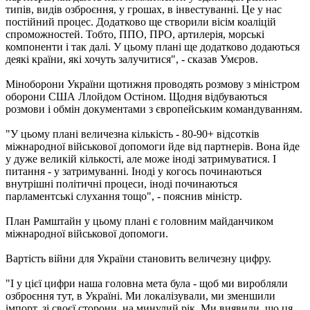
типів, видів озброєння, у грошах, в інвестуванні. Це у нас
постійний процес. Додатково ще створили вісім коаліцій
спроможностей. Тобто, ППО, ПРО, артилерія, морські
компоненти і так далі. У цьому плані ще додатково додаються
деякі країни, які хочуть залучитися", - сказав Умєров.
Міноборони України щотижня проводять розмову з міністром
оборони США Ллойдом Остіном. Щодня відбуваються
розмови і обмін документами з європейським командуванням.
"У цьому плані величезна кількість - 80-90+ відсотків
міжнародної військової допомоги йде від партнерів. Вона йде
у дуже великій кількості, але може іноді затримуватися. І
питання - у затримуванні. Іноді у когось починаються
внутрішні політичні процеси, іноді починаються
парламентські слухання тощо", - пояснив міністр.
План Рамштайн у цьому плані є головним майданчиком
міжнародної військової допомоги.
Вартість війни для України становить величезну цифру.
"І у цієї цифри наша головна мета була - щоб ми виробляли
озброєння тут, в Україні. Ми локалізували, ми зменшили
імпорт, зі своєї сторони, на минулий рік. Ми виявили, що ця