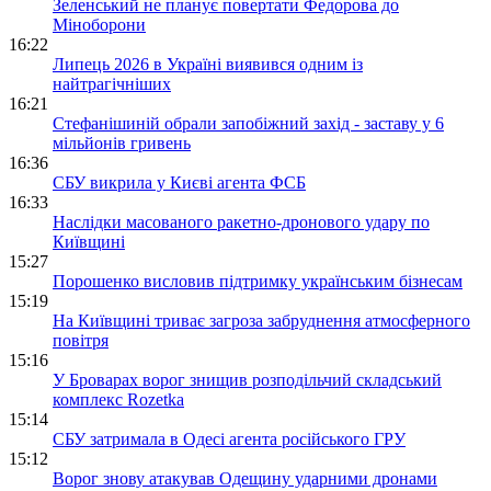
Зеленський не планує повертати Федорова до
Міноборони
16:22
Липець 2026 в Україні виявився одним із
найтрагічніших
16:21
Стефанішиній обрали запобіжний захід - заставу у 6
мільйонів гривень
16:36
СБУ викрила у Києві агента ФСБ
16:33
Наслідки масованого ракетно-дронового удару по
Київщині
15:27
Порошенко висловив підтримку українським бізнесам
15:19
На Київщині триває загроза забруднення атмосферного
повітря
15:16
У Броварах ворог знищив розподільчий складський
комплекс Rozetka
15:14
СБУ затримала в Одесі агента російського ГРУ
15:12
Ворог знову атакував Одещину ударними дронами