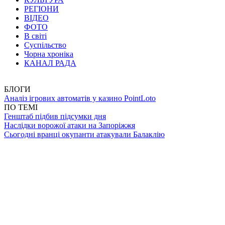
РЕГІОНИ
ВІДЕО
ФОТО
В світі
Суспільство
Чорна хроніка
КАНАЛ РАДА
БЛОГИ
Аналіз ігрових автоматів у казино PointLoto
ПО ТЕМІ
Генштаб підбив підсумки дня
Наслідки ворожої атаки на Запоріжжя
Сьогодні вранці окупанти атакували Балаклію