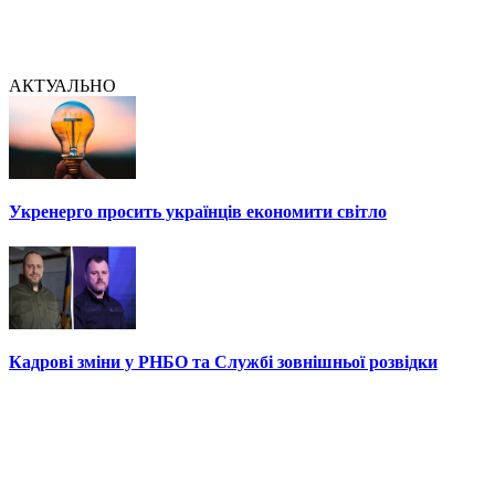
АКТУАЛЬНО
Укренерго просить українців економити світло
Кадрові зміни у РНБО та Службі зовнішньої розвідки