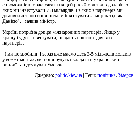
спроможність може сягати на цей рік 20 мільярдів доларів, з
яких ми інвестували 7-8 мільярдів, і з яких з партнерів ми
домовилися, що вони почали інвестувати - наприклад, як з
Данією", - заявив міністр.
Україні потрібна довіра міжнародних партнерів. Якщо у
країну будуть інвестувати, це дасть поштовх для всіх
партнерів.
"І ми це зробили. І зараз вже маємо десь 3-5 мільярдів доларів
у коммітментах, які вони будуть вкладати в український
ринок", - підсумував Умєров.
Джерело:
politic.kiev.ua
| Теги:
політика
,
Умєров