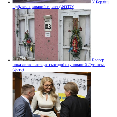
У Берліні
відбувся кривавий теракт (ФОТО)
Блогер
показав як виглядає сьогодні окупований Луганськ
(фото)