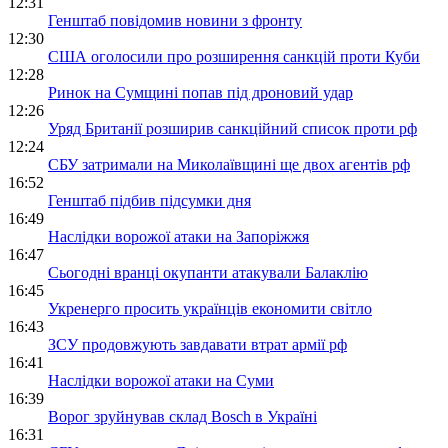
12:31
Генштаб повідомив новини з фронту
12:30
США оголосили про розширення санкцій проти Куби
12:28
Ринок на Сумщині попав під дроновий удар
12:26
Уряд Британії розширив санкційний список проти рф
12:24
СБУ затримали на Миколаївщині ще двох агентів рф
16:52
Генштаб підбив підсумки дня
16:49
Наслідки ворожої атаки на Запоріжжя
16:47
Сьогодні вранці окупанти атакували Балаклію
16:45
Укренерго просить українців економити світло
16:43
ЗСУ продовжують завдавати втрат армії рф
16:41
Наслідки ворожої атаки на Суми
16:39
Ворог зруйнував склад Bosch в Україні
16:31