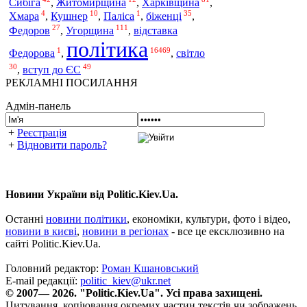
Сибіга
,
Житомирщина
,
Харківщина
,
4
10
1
35
Хмара
,
Кушнер
,
Паліса
,
біженці
,
27
111
Федоров
,
Угорщина
,
відставка
політика
1
16469
Федорова
,
,
світло
30
49
,
вступ до ЄС
РЕКЛАМНІ ПОСИЛАННЯ
Адмін-панель
+
Реєстрація
+
Відновити пароль?
Новини України від Politic.Kiev.Ua.
Останні
новини політики
, економіки, культури, фото і відео,
новини в києві
,
новини в регіонах
- все це ексклюзивно на
сайті Politic.Kiev.Ua.
Головний редактор:
Роман Кшановський
E-mail редакції:
politic_kiev@ukr.net
© 2007— 2026. "Politic.Kiev.Ua". Усі права захищені.
Цитування, копіювання окремих частин текстів чи зображень,