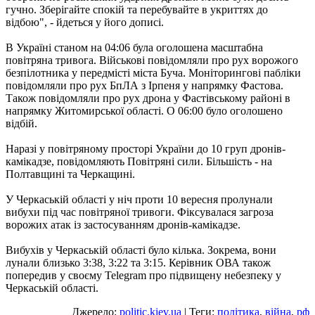
гучно. Зберігайте спокій та перебувайте в укриттях до
відбою", - йдеться у його дописі.
В Україні станом на 04:06 була оголошена масштабна
повітряна тривога. Військові повідомляли про рух ворожого
безпілотника у передмісті міста Буча. Моніторингові пабліки
повідомляли про рух БпЛА з Ірпеня у напрямку Фастова.
Також повідомляли про рух дрона у Фастівському районі в
напрямку Житомирської області. О 06:00 було оголошено
відбій.
Наразі у повітряному просторі України до 10 груп дронів-
камікадзе, повідомляють Повітряні сили. Більшість - на
Полтавщині та Черкащині.
У Черкаській області у ніч проти 10 вересня пролунали
вибухи під час повітряної тривоги. Фіксувалася загроза
ворожих атак із застосуванням дронів-камікадзе.
Вибухів у Черкаській області було кілька. Зокрема, вони
лунали близько 3:38, 3:22 та 3:15. Керівник ОВА також
попередив у своєму Telegram про підвищену небезпеку у
Черкаській області.
Джерело:
politic.kiev.ua
| Теги:
політика
,
війна
,
рф