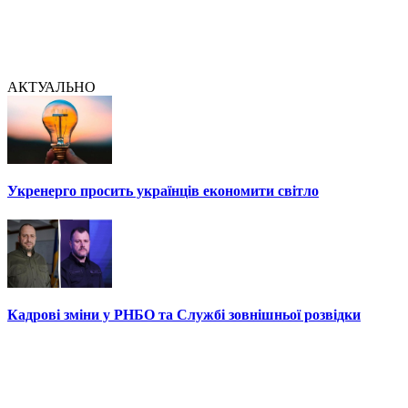
АКТУАЛЬНО
Укренерго просить українців економити світло
Кадрові зміни у РНБО та Службі зовнішньої розвідки