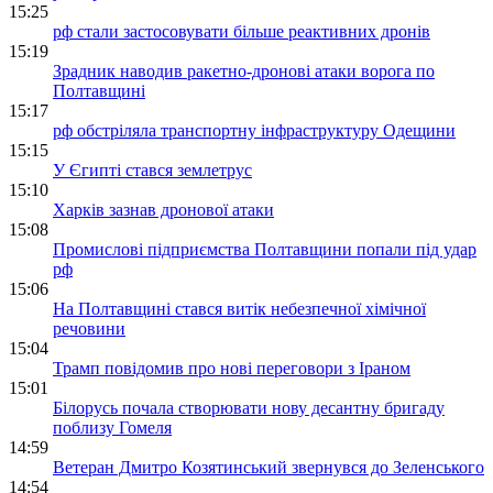
15:25
рф стали застосовувати більше реактивних дронів
15:19
Зрадник наводив ракетно-дронові атаки ворога по
Полтавщині
15:17
рф обстріляла транспортну інфраструктуру Одещини
15:15
У Єгипті стався землетрус
15:10
Харків зазнав дронової атаки
15:08
Промислові підприємства Полтавщини попали під удар
рф
15:06
На Полтавщині стався витік небезпечної хімічної
речовини
15:04
Трамп повідомив про нові переговори з Іраном
15:01
Білорусь почала створювати нову десантну бригаду
поблизу Гомеля
14:59
Ветеран Дмитро Козятинський звернувся до Зеленського
14:54