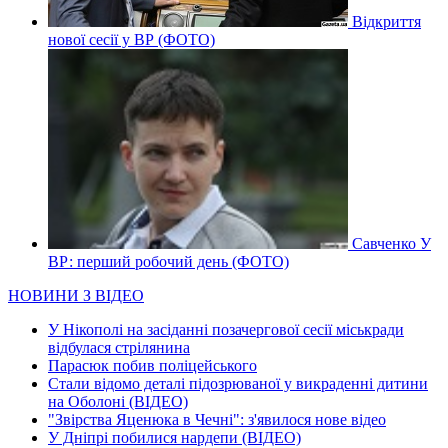
Відкриття
нової сесії у ВР (ФОТО)
Савченко У
ВР: перший робочий день (ФОТО)
НОВИНИ З ВІДЕО
У Нікополі на засіданні позачергової сесії міськради
відбулася стрілянина
Парасюк побив поліцейського
Стали відомо деталі підозрюваної у викраденні дитини
на Оболоні (ВІДЕО)
"Звірства Яценюка в Чечні": з'явилося нове відео
У Дніпрі побилися нардепи (ВІДЕО)