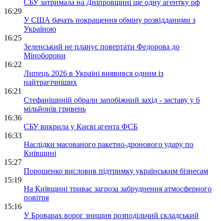
СБУ затримала на Дніпровщині ще одну агентку рф
16:29
У США бачать покращення обміну розвідданими з
Україною
16:25
Зеленський не планує повертати Федорова до
Міноборони
16:22
Липець 2026 в Україні виявився одним із
найтрагічніших
16:21
Стефанішиній обрали запобіжний захід - заставу у 6
мільйонів гривень
16:36
СБУ викрила у Києві агента ФСБ
16:33
Наслідки масованого ракетно-дронового удару по
Київщині
15:27
Порошенко висловив підтримку українським бізнесам
15:19
На Київщині триває загроза забруднення атмосферного
повітря
15:16
У Броварах ворог знищив розподільчий складський