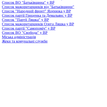
Список ВО "Батьківщина" у ВР
Список мажоритарщиків від "Батьківщини"
Список "Народний фронт" Яценюка у ВР
Список партії Гриценка та Демальянс у ВР
Список "Партії Ляшка" у ВР
Список мажоритарщиків Олега Ляшка у ВР
Список партії "Самопоміч" у ВР
Список ВО "Свобода" у ВР
Міська адміністрація
Жеки та комунальні служби