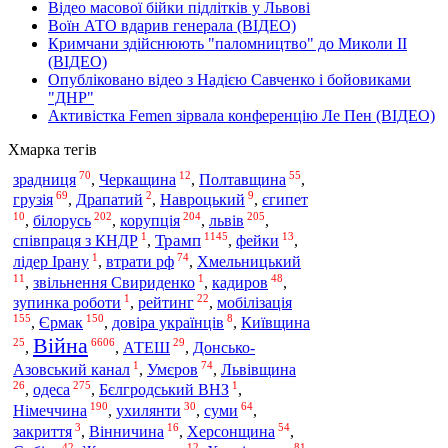
Відео масової бійки підлітків у Львові
Воїн АТО вдарив генерала (ВІДЕО)
Кримчани здійснюють "паломництво" до Миколи ІІ
(ВІДЕО)
Опубліковано відео з Надією Савченко і бойовиками
"ДНР"
Активістка Femen зірвала конференцію Ле Пен (ВІДЕО)
Хмарка тегів
70
12
55
зрадниця
,
Черкащина
,
Полтавщина
,
69
2
9
грузія
,
Драпатий
,
Навроцький
,
єгипет
10
202
204
205
,
білорусь
,
корупція
,
львів
,
1
1145
13
Трамп
співпраця з КНДР
,
,
фейки
,
1
74
лідер Ірану
,
втрати рф
,
Хмельницький
11
1
48
,
звільнення Свириденко
,
кадиров
,
1
22
зупинка роботи
,
рейтинг
,
мобілізація
155
150
8
,
Єрмак
,
довіра українців
,
Київщина
Війна
25
6606
29
,
,
АТЕШ
,
Донсько-
1
74
Азовський канал
,
Умєров
,
Львівщина
26
275
1
одеса
,
,
Бєлгродський ВНЗ
,
190
30
64
Німеччина
,
ухилянти
,
суми
,
3
16
54
закриття
,
Вінничина
,
Херсонщина
,
42
12
81