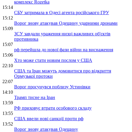
комплекс Rozetka
15:14
СБУ затримала в Одесі агента російського ГРУ
15:12
Ворог знову атакував Одещину ударними дронами
15:09
ЗСУ завдали ураження низці важливих об'єктів
противника
15:07
рф перейшла до нової фази війни на виснаження
15:06
Хто може стати новим послом у США
22:10
США та Іран можуть домовитися про відкриття
Ормузької протоки
22:07
Ворог просунувся поблизу Устинівки
14:10
Трамп тисне на Іран
13:59
РФ приховує втрати особового складу
13:55
США ввели нові санкції проти рф
13:52
Ворог знову атакував Одещину