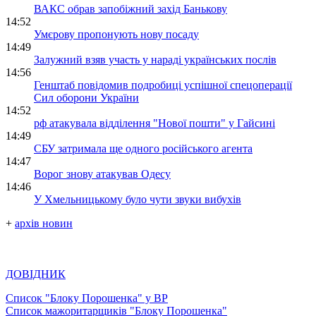
ВАКС обрав запобіжний захід Банькову
14:52
Умєрову пропонують нову посаду
14:49
Залужний взяв участь у нараді українських послів
14:56
Генштаб повідомив подробиці успішної спецоперації
Сил оборони України
14:52
рф атакувала відділення "Нової пошти" у Гайсині
14:49
СБУ затримала ще одного російського агента
14:47
Ворог знову атакував Одесу
14:46
У Хмельницькому було чути звуки вибухів
+
архів новин
ДОВІДНИК
Список "Блоку Порошенка" у ВР
Список мажоритарщиків "Блоку Порошенка"