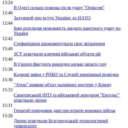
13:24
В Одесі сильна пожежа після удару "Оніксом"
12:46
Залужний про вступ України до НАТО
12:44
Іран розглядав можливість завдати ракетного удару по
Україні
12:42
Стефанішина прокоментувала своє звільнення
15:49
ЗСУ атакували ключові військові об'єкти рф
15:40
В Європі фіксують рекордно низькі запаси газу
15:38
Кадрові зміни у РНБО та Службі зовнішньої розвідки
15:36
"Атеш" виявив об'єкт паливних цистерн у Криму
15:33
Саратовський НПЗ та військовий аеродром "Енгельс"
атакували дрони
15:31
Генштаб повідомив дані про втрати ворожих військ
15:28
Дрони атакували Бєлгородський технологічний
університет