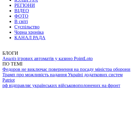
РЕГІОНИ
ВІДЕО
ФОТО
В світі
Суспільство
Чорна хроніка
КАНАЛ РАДА
БЛОГИ
Аналіз ігрових автоматів у казино PointLoto
ПО ТЕМІ
Федоров не виключає повернення на посаду міністра оборони
Трамп про можливість надання Україні додаткових систем
Patriot
рф відправляє українських військовополонених на фронт