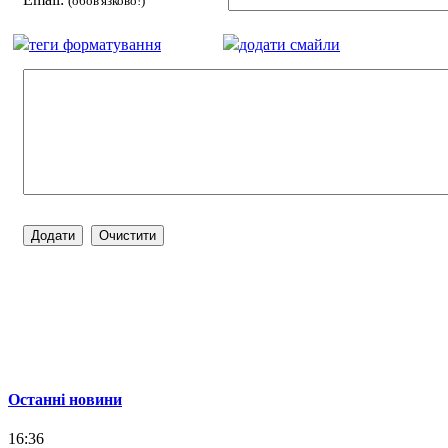
(обов'язково!)
теги форматування
додати смайли
Останні новини
16:36