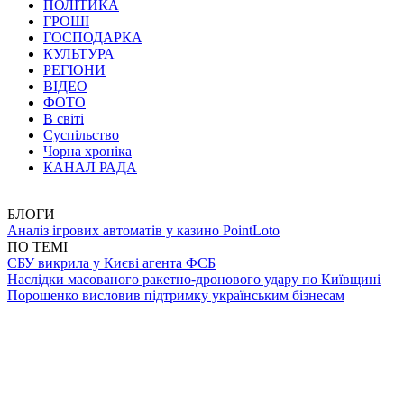
ПОЛІТИКА
ГРОШІ
ГОСПОДАРКА
КУЛЬТУРА
РЕГІОНИ
ВІДЕО
ФОТО
В світі
Суспільство
Чорна хроніка
КАНАЛ РАДА
БЛОГИ
Аналіз ігрових автоматів у казино PointLoto
ПО ТЕМІ
СБУ викрила у Києві агента ФСБ
Наслідки масованого ракетно-дронового удару по Київщині
Порошенко висловив підтримку українським бізнесам