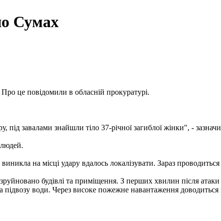
по Сумах
. Про це повідомили в обласній прокуратурі.
у, під завалами знайшли тіло 37-річної загиблої жінки", - зазнач
 людей.
иникла на місці удару вдалось локалізувати. Зараз проводиться 
зруйновано будівлі та приміщення. З перших хвилин після атаки 
а підвозу води. Через високе пожежне навантаження доводиться п