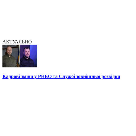
АКТУАЛЬНО
Кадрові зміни у РНБО та Службі зовнішньої розвідки