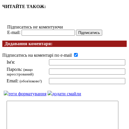
ЧИТАЙТЕ ТАКОЖ:
Підписатись не коментуючи
E-mail:
Додавання коментаря:
Підписатись на коментарі по e-mail
Ім'я:
Пароль:
(якщо
зареєстрований)
Email:
(обов'язково!)
теги форматування
додати смайли