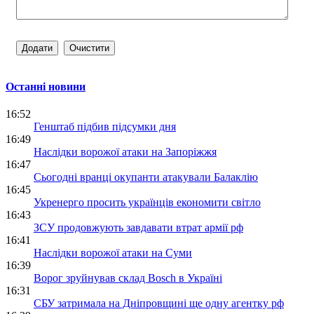
Останні новини
16:52
Генштаб підбив підсумки дня
16:49
Наслідки ворожої атаки на Запоріжжя
16:47
Сьогодні вранці окупанти атакували Балаклію
16:45
Укренерго просить українців економити світло
16:43
ЗСУ продовжують завдавати втрат армії рф
16:41
Наслідки ворожої атаки на Суми
16:39
Ворог зруйнував склад Bosch в Україні
16:31
СБУ затримала на Дніпровщині ще одну агентку рф