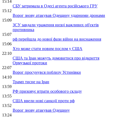
15:14
СБУ затримала в Одесі агента російського ГРУ
15:12
Ворог знову атакував Одещину ударними дронами
15:09
ЗСУ завдали ураження низці важливих об'єктів
противника
15:07
рф перейшла до нової фази війни на виснаження
15:06
Хто може стати новим послом у США
22:10
США та Іран можуть домовитися про відкриття
Ормузької протоки
22:07
Ворог просунувся поблизу Устинівки
14:10
Трамп тисне на Іран
13:59
РФ приховує втрати особового складу
13:55
США ввели нові санкції проти рф
13:52
Ворог знову атакував Одещину
13:24