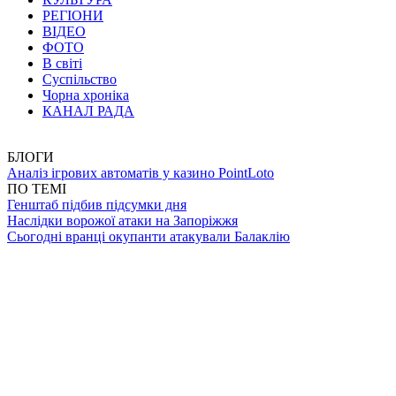
РЕГІОНИ
ВІДЕО
ФОТО
В світі
Суспільство
Чорна хроніка
КАНАЛ РАДА
БЛОГИ
Аналіз ігрових автоматів у казино PointLoto
ПО ТЕМІ
Генштаб підбив підсумки дня
Наслідки ворожої атаки на Запоріжжя
Сьогодні вранці окупанти атакували Балаклію