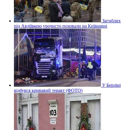
Загиблих
під Авдіївкою урочисто поховали на Київщині
У Берліні
відбувся кривавий теракт (ФОТО)