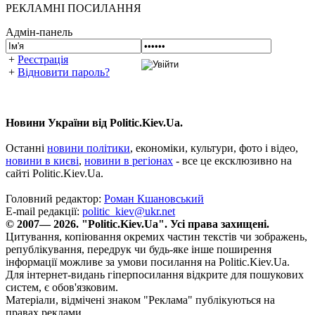
РЕКЛАМНІ ПОСИЛАННЯ
Адмін-панель
+
Реєстрація
+
Відновити пароль?
Новини України від Politic.Kiev.Ua.
Останні
новини політики
, економіки, культури, фото і відео,
новини в києві
,
новини в регіонах
- все це ексклюзивно на
сайті Politic.Kiev.Ua.
Головний редактор:
Роман Кшановський
E-mail редакції:
politic_kiev@ukr.net
© 2007— 2026. "Politic.Kiev.Ua". Усі права захищені.
Цитування, копіювання окремих частин текстів чи зображень,
републікування, передрук чи будь-яке інше поширення
інформації можливе за умови посилання на Politic.Kiev.Ua.
Для інтернет-видань гіперпосилання відкрите для пошукових
систем, є обов'язковим.
Матеріали, відмічені знаком "Реклама" публікуються на
правах реклами.