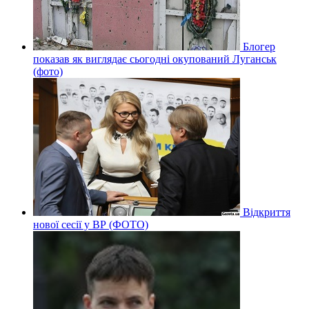
Блогер
показав як виглядає сьогодні окупований Луганськ
(фото)
Відкриття
нової сесії у ВР (ФОТО)