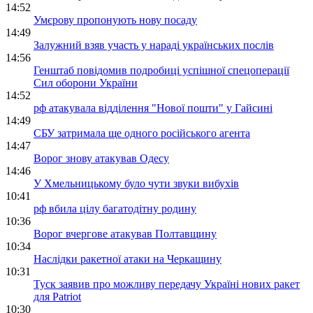
14:52
Умєрову пропонують нову посаду
14:49
Залужний взяв участь у нараді українських послів
14:56
Генштаб повідомив подробиці успішної спецоперації
Сил оборони України
14:52
рф атакувала відділення "Нової пошти" у Гайсині
14:49
СБУ затримала ще одного російського агента
14:47
Ворог знову атакував Одесу
14:46
У Хмельницькому було чути звуки вибухів
10:41
рф вбила цілу багатодітну родину
10:36
Ворог вчергове атакував Полтавщину
10:34
Наслідки ракетної атаки на Черкащину
10:31
Туск заявив про можливу передачу Україні нових ракет
для Patriot
10:30