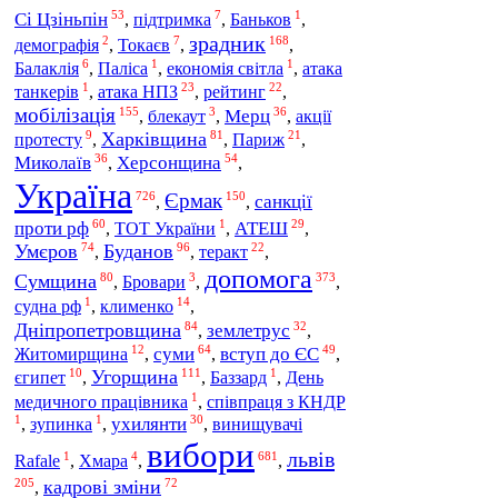
53
7
1
Сі Цзіньпін
,
підтримка
,
Баньков
,
зрадник
2
7
168
демографія
,
Токаєв
,
,
6
1
1
Балаклія
,
Паліса
,
економія світла
,
атака
1
23
22
атака НПЗ
рейтинг
танкерів
,
,
,
мобілізація
155
3
36
Мерц
,
блекаут
,
,
акції
9
81
21
Харківщина
Париж
протесту
,
,
,
36
54
Миколаїв
Херсонщина
,
,
Україна
Єрмак
726
150
санкції
,
,
60
1
29
проти рф
АТЕШ
,
ТОТ України
,
,
74
96
22
Умєров
Буданов
теракт
,
,
,
допомога
80
3
373
Сумщина
,
Бровари
,
,
1
14
клименко
судна рф
,
,
84
32
Дніпропетровщина
землетрус
,
,
12
64
49
суми
Житомирщина
вступ до ЄС
,
,
,
10
111
1
Угорщина
єгипет
,
,
Баззард
,
День
1
медичного працівника
,
співпраця з КНДР
1
1
30
ухилянти
,
зупинка
,
,
винищувачі
вибори
львів
1
4
681
Rafale
,
Хмара
,
,
205
72
кадрові зміни
,