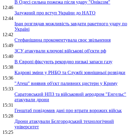
В Одесі сильна пожежа після удару "Оніксом"
12:46
Залужний про вступ України до НАТО
12:44
Іран розглядав можливість завдати ракетного удару по
Україні
12:42
Стефанішина прокоментувала своє звільнення
15:49
ЗСУ атакували ключові військові об'єкти рф
15:40
В Європі фіксують рекордно низькі запаси газу
15:38
Кадрові зміни у РНБО та Службі зовнішньої розвідки
15:36
"Атеш" виявив об'єкт паливних цистерн у Криму
15:33
Саратовський НПЗ та військовий аеродром "Енгельс"
атакували дрони
15:31
Генштаб повідомив дані про втрати ворожих військ
15:28
Дрони атакували Бєлгородський технологічний
університет
15:25