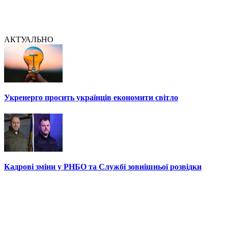
АКТУАЛЬНО
Укренерго просить українців економити світло
Кадрові зміни у РНБО та Службі зовнішньої розвідки