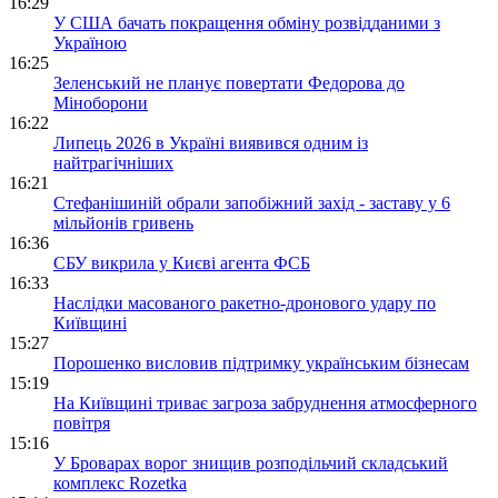
16:29
У США бачать покращення обміну розвідданими з
Україною
16:25
Зеленський не планує повертати Федорова до
Міноборони
16:22
Липець 2026 в Україні виявився одним із
найтрагічніших
16:21
Стефанішиній обрали запобіжний захід - заставу у 6
мільйонів гривень
16:36
СБУ викрила у Києві агента ФСБ
16:33
Наслідки масованого ракетно-дронового удару по
Київщині
15:27
Порошенко висловив підтримку українським бізнесам
15:19
На Київщині триває загроза забруднення атмосферного
повітря
15:16
У Броварах ворог знищив розподільчий складський
комплекс Rozetka