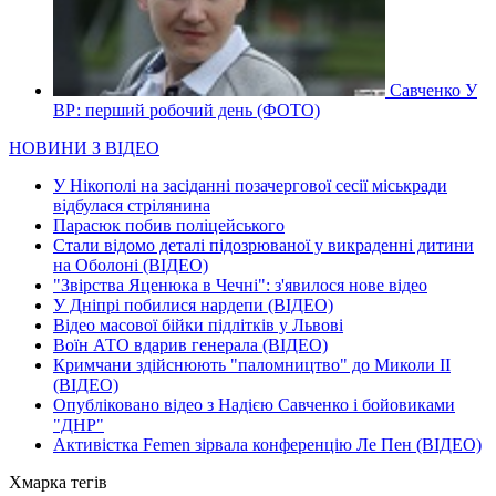
Савченко У
ВР: перший робочий день (ФОТО)
НОВИНИ З ВІДЕО
У Нікополі на засіданні позачергової сесії міськради
відбулася стрілянина
Парасюк побив поліцейського
Стали відомо деталі підозрюваної у викраденні дитини
на Оболоні (ВІДЕО)
"Звірства Яценюка в Чечні": з'явилося нове відео
У Дніпрі побилися нардепи (ВІДЕО)
Відео масової бійки підлітків у Львові
Воїн АТО вдарив генерала (ВІДЕО)
Кримчани здійснюють "паломництво" до Миколи ІІ
(ВІДЕО)
Опубліковано відео з Надією Савченко і бойовиками
"ДНР"
Активістка Femen зірвала конференцію Ле Пен (ВІДЕО)
Хмарка тегів