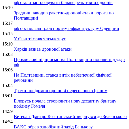
рф стали застосовувати більше реактивних дронів
15:19
Зрадник наводив ракетно-дронові атаки ворога по
Полтавщині
15:17
рф обстріляла транспортну інфраструктуру Одещини
15:15
У Єгипті стався землетрус
15:10
Харків зазнав дронової атаки
15:08
Промислові підприємства Полтавщини попали під удар
рф
15:06
На Полтавщині стався витік небезпечної хімічної
речовини
15:04
Трамп повідомив про нові переговори з Іраном
15:01
Білорусь почала створювати нову десантну бригаду
поблизу Гомеля
14:59
Ветеран Дмитро Козятинський звернувся до Зеленського
14:54
ВАКС обрав запобіжний захід Банькову