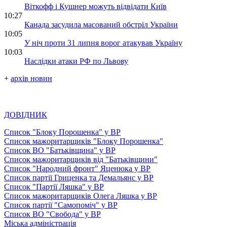
Віткофф і Кушнер можуть відвідати Київ
10:27
Канада засудила масований обстріл України
10:05
У ніч проти 31 липня ворог атакував Україну
10:03
Наслідки атаки РФ по Львову
+
архів новин
ДОВІДНИК
Список "Блоку Порошенка" у ВР
Список мажоритарщиків "Блоку Порошенка"
Список ВО "Батьківщина" у ВР
Список мажоритарщиків від "Батьківщини"
Список "Народний фронт" Яценюка у ВР
Список партії Гриценка та Демальянс у ВР
Список "Партії Ляшка" у ВР
Список мажоритарщиків Олега Ляшка у ВР
Список партії "Самопоміч" у ВР
Список ВО "Свобода" у ВР
Міська адміністрація