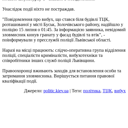
Унаслідок події ніхто не постраждав.
"Повідомлення про вибух, що стався біля будівлі ТЦК,
розташованої у місті Буськ, Золочівського району, надійшло у
поліцію 15 липня о 01:45. За інформацією заявника, невідомий
зловмисник кинув гранату у фасад будівлі та втік", -
поінформували у пресслужбі поліції Львівської області.
Наразі на місці працюють: слідчо-оперативна група відділення
поліції, спеціалісти криміналісти, вибухотехніки та
співробітники інших служб поліції Львівщини.
Правоохоронці вживають заходів для встановлення особи та
затримання зловмисника. Вирішується питання правової
кваліфікації події.
Джерело:
politic.kiev.ua
| Теги:
політика
,
ТЦК
,
вибух