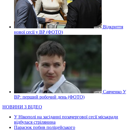
Відкриття
нової сесії у ВР (ФОТО)
Савченко У
ВР: перший робочий день (ФОТО)
НОВИНИ З ВІДЕО
У Нікополі на засіданні позачергової сесії міськради
відбулася стрілянина
Парасюк побив поліцейського