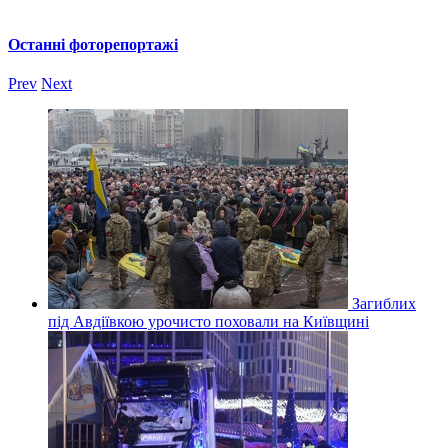
Останні фоторепортажі
Prev
Next
Загиблих
під Авдіївкою урочисто поховали на Київщині