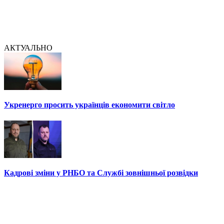
АКТУАЛЬНО
Укренерго просить українців економити світло
Кадрові зміни у РНБО та Службі зовнішньої розвідки