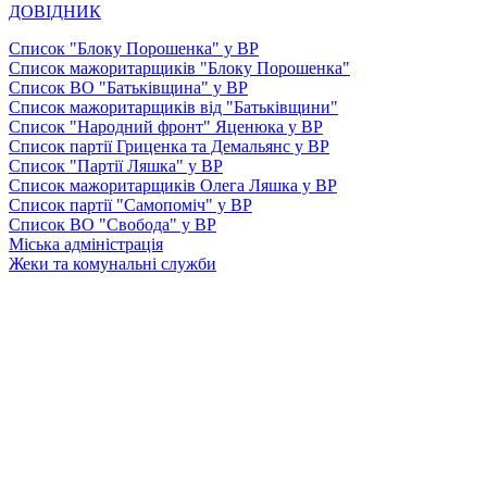
ДОВІДНИК
Список "Блоку Порошенка" у ВР
Список мажоритарщиків "Блоку Порошенка"
Список ВО "Батьківщина" у ВР
Список мажоритарщиків від "Батьківщини"
Список "Народний фронт" Яценюка у ВР
Список партії Гриценка та Демальянс у ВР
Список "Партії Ляшка" у ВР
Список мажоритарщиків Олега Ляшка у ВР
Список партії "Самопоміч" у ВР
Список ВО "Свобода" у ВР
Міська адміністрація
Жеки та комунальні служби