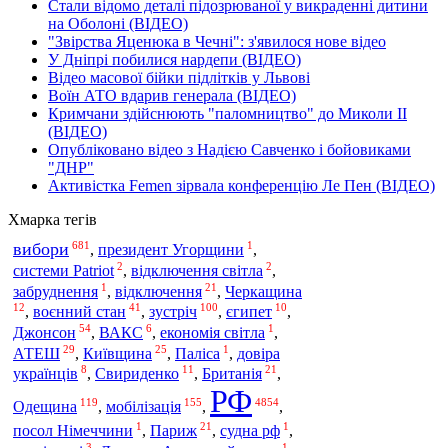
Стали відомо деталі підозрюваної у викраденні дитини
на Оболоні (ВІДЕО)
"Звірства Яценюка в Чечні": з'явилося нове відео
У Дніпрі побилися нардепи (ВІДЕО)
Відео масової бійки підлітків у Львові
Воїн АТО вдарив генерала (ВІДЕО)
Кримчани здійснюють "паломництво" до Миколи ІІ
(ВІДЕО)
Опубліковано відео з Надією Савченко і бойовиками
"ДНР"
Активістка Femen зірвала конференцію Ле Пен (ВІДЕО)
Хмарка тегів
681
1
вибори
,
президент Угорщини
,
2
2
системи Patriot
,
відключення світла
,
1
21
забруднення
,
відключення
,
Черкащина
12
41
100
10
зустріч
,
воєнний стан
,
,
єгипет
,
54
6
1
Джонсон
,
ВАКС
,
економія світла
,
29
25
1
АТЕШ
,
Київщина
,
Паліса
,
довіра
8
11
21
українців
,
Свириденко
,
Британія
,
РФ
119
155
4854
Одещина
мобілізація
,
,
,
1
21
1
посол Німеччини
,
Париж
,
судна рф
,
3
1