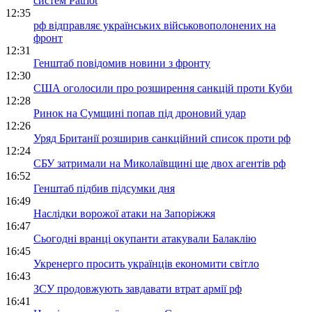
систем Patriot
12:35
рф відправляє українських військовополонених на
фронт
12:31
Генштаб повідомив новини з фронту
12:30
США оголосили про розширення санкцій проти Куби
12:28
Ринок на Сумщині попав під дроновий удар
12:26
Уряд Британії розширив санкційний список проти рф
12:24
СБУ затримали на Миколаївщині ще двох агентів рф
16:52
Генштаб підбив підсумки дня
16:49
Наслідки ворожої атаки на Запоріжжя
16:47
Сьогодні вранці окупанти атакували Балаклію
16:45
Укренерго просить українців економити світло
16:43
ЗСУ продовжують завдавати втрат армії рф
16:41