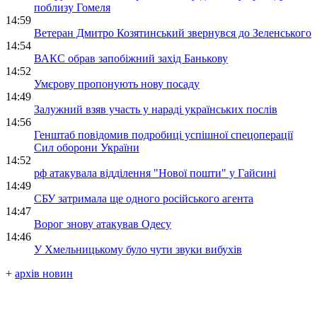
поблизу Гомеля
14:59
Ветеран Дмитро Козятинський звернувся до Зеленського
14:54
ВАКС обрав запобіжний захід Банькову
14:52
Умєрову пропонують нову посаду
14:49
Залужний взяв участь у нараді українських послів
14:56
Генштаб повідомив подробиці успішної спецоперації
Сил оборони України
14:52
рф атакувала відділення "Нової пошти" у Гайсині
14:49
СБУ затримала ще одного російського агента
14:47
Ворог знову атакував Одесу
14:46
У Хмельницькому було чути звуки вибухів
+
архів новин