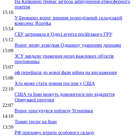
На Київщині триває загроза забруднення атмосферного
повітря
15:16
У Броварах ворог знищив розподільчий складський
комплекс Rozetka
15:14
СБУ затримала в Одесі агента російського ГРУ
15:12
Ворог знову атакував Одещину ударними дронами
15:09
ЗСУ завдали ураження низці важливих об'єктів
противника
15:07
рф перейшла до нової фази війни на виснаження
15:06
Хто може стати новим послом у США
22:10
США та Іран можуть домовитися про відкриття
Ормузької протоки
22:07
Ворог просунувся поблизу Устинівки
14:10
Трамп тисне на Іран
13:59
РФ приховує втрати особового складу