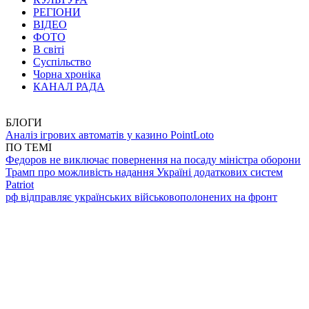
РЕГІОНИ
ВІДЕО
ФОТО
В світі
Суспільство
Чорна хроніка
КАНАЛ РАДА
БЛОГИ
Аналіз ігрових автоматів у казино PointLoto
ПО ТЕМІ
Федоров не виключає повернення на посаду міністра оборони
Трамп про можливість надання Україні додаткових систем
Patriot
рф відправляє українських військовополонених на фронт