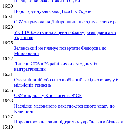
Наслідки ворожої атаки на Суми
16:39
Ворог зруйнував склад Bosch в Україні
16:31
СБУ затримала на Дніпровщині ще одну агентку рф
16:29
У США бачать покращення обміну розвідданими з
Україною
16:25
Зеленський не планує повертати Федорова до
Міноборони
16:22
Липець 2026 в Україні виявився одним із
найтрагічніших
16:21
Стефанішиній обрали запобіжний захід - заставу у 6
мільйонів гривень
16:36
СБУ викрила у Києві агента ФСБ
16:33
Наслідки масованого ракетно-дронового удару по
Київщині
15:27
Порошенко висловив підтримку українським бізнесам
15:19