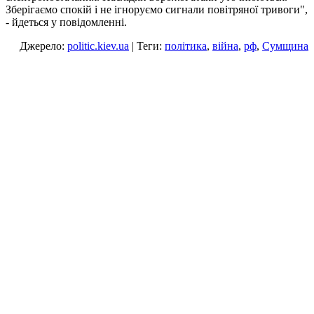
Зберігаємо спокій і не ігноруємо сигнали повітряної тривоги",
- йдеться у повідомленні.
Джерело:
politic.kiev.ua
| Теги:
політика
,
війна
,
рф
,
Сумщина