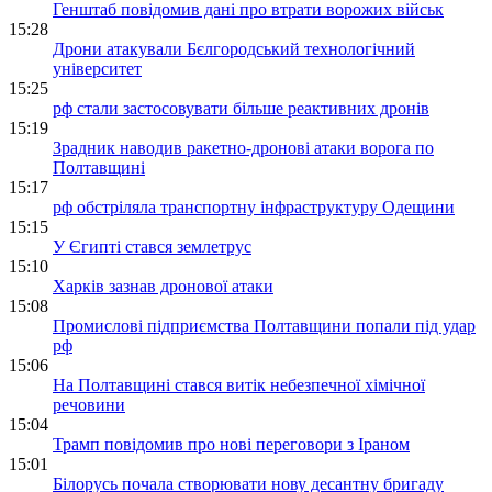
Генштаб повідомив дані про втрати ворожих військ
15:28
Дрони атакували Бєлгородський технологічний
університет
15:25
рф стали застосовувати більше реактивних дронів
15:19
Зрадник наводив ракетно-дронові атаки ворога по
Полтавщині
15:17
рф обстріляла транспортну інфраструктуру Одещини
15:15
У Єгипті стався землетрус
15:10
Харків зазнав дронової атаки
15:08
Промислові підприємства Полтавщини попали під удар
рф
15:06
На Полтавщині стався витік небезпечної хімічної
речовини
15:04
Трамп повідомив про нові переговори з Іраном
15:01
Білорусь почала створювати нову десантну бригаду