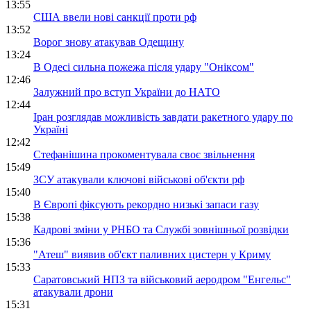
13:55
США ввели нові санкції проти рф
13:52
Ворог знову атакував Одещину
13:24
В Одесі сильна пожежа після удару "Оніксом"
12:46
Залужний про вступ України до НАТО
12:44
Іран розглядав можливість завдати ракетного удару по
Україні
12:42
Стефанішина прокоментувала своє звільнення
15:49
ЗСУ атакували ключові військові об'єкти рф
15:40
В Європі фіксують рекордно низькі запаси газу
15:38
Кадрові зміни у РНБО та Службі зовнішньої розвідки
15:36
"Атеш" виявив об'єкт паливних цистерн у Криму
15:33
Саратовський НПЗ та військовий аеродром "Енгельс"
атакували дрони
15:31