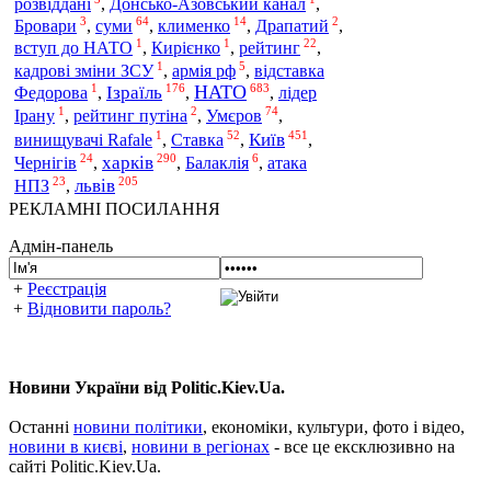
розвіддані
,
Донсько-Азовський канал
,
3
64
14
2
Бровари
,
суми
,
клименко
,
Драпатий
,
1
1
22
вступ до НАТО
,
Кирієнко
,
рейтинг
,
1
5
кадрові зміни ЗСУ
,
армія рф
,
відставка
1
176
683
НАТО
Ізраїль
Федорова
,
,
,
лідер
1
2
74
Умєров
Ірану
,
рейтинг путіна
,
,
1
52
451
Київ
винищувачі Rafale
,
Ставка
,
,
24
290
6
харків
Чернігів
,
,
Балаклія
,
атака
23
205
львів
НПЗ
,
РЕКЛАМНІ ПОСИЛАННЯ
Адмін-панель
+
Реєстрація
+
Відновити пароль?
Новини України від Politic.Kiev.Ua.
Останні
новини політики
, економіки, культури, фото і відео,
новини в києві
,
новини в регіонах
- все це ексклюзивно на
сайті Politic.Kiev.Ua.