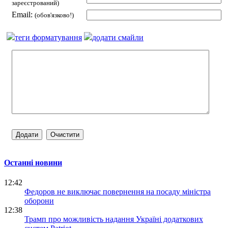
зареєстрований)
Email:
(обов'язково!)
теги форматування
додати смайли
Останні новини
12:42
Федоров не виключає повернення на посаду міністра
оборони
12:38
Трамп про можливість надання Україні додаткових