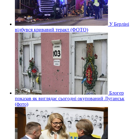
У Берліні
відбувся кривавий теракт (ФОТО)
Блогер
показав як виглядає сьогодні окупований Луганськ
(фото)