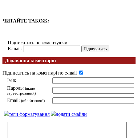
ЧИТАЙТЕ ТАКОЖ:
Підписатись не коментуючи
E-mail:
Додавання коментаря:
Підписатись на коментарі по e-mail
Ім'я:
Пароль:
(якщо
зареєстрований)
Email:
(обов'язково!)
теги форматування
додати смайли