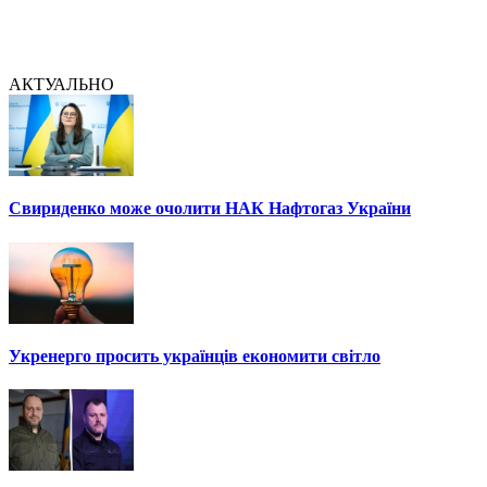
АКТУАЛЬНО
Свириденко може очолити НАК Нафтогаз України
Укренерго просить українців економити світло