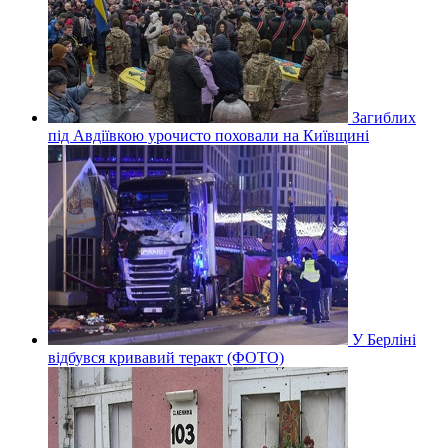
Загиблих
під Авдіївкою урочисто поховали на Київщині
У Берліні
відбувся кривавий теракт (ФОТО)