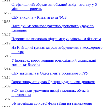
16:21
Стефанішиній обрали запобіжний захід - заставу у 6
мільйонів гривень
16:36
СБУ викрила у Києві агента ФСБ
16:33
Наслідки масованого ракетно-дронового удару по
Київщині
15:27
Порошенко висловив підтримку українським бізнесам
15:19
На Київщині триває загроза забруднення атмосферного
повітря
15:16
У Броварах ворог знищив розподільчий складський
комплекс Rozetka
15:14
СБУ затримала в Одесі агента російського ГРУ
15:12
Ворог знову атакував Одещину ударними дронами
15:09
ЗСУ завдали ураження низці важливих об'єктів
противника
15:07
рф перейшла до нової фази війни на виснаження