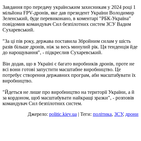
Завдання про передачу українським захисникам у 2024 році 1
мільйона FPV-дронів, яке дав президент України Володимир
Зеленський, буде перевиконано, в коментарі "РБК-Україна"
повідомив командувач Сил безпілотних систем ЗСУ Вадим
Сухаревський.
"За ці пів року, держава поставила Збройним силам у шість
разів більше дронів, ніж за весь минулий рік. Ця тенденція йде
до нарощування", - підкреслив Сухаревський.
Він додав, що в Україні є багато виробників дронів, проте не
всі вони готові запустити масштабне виробництво. Це
потребує створення державних програм, аби масштабувати їх
виробництво.
"Йдеться не лише про виробництво на території України, а й
за кордоном, щоб масштабувати найкращі зразки", - розповів
командувач Сил безпілотних систем.
Джерело:
politic.kiev.ua
| Теги:
політика
,
ЗСУ
,
дрони