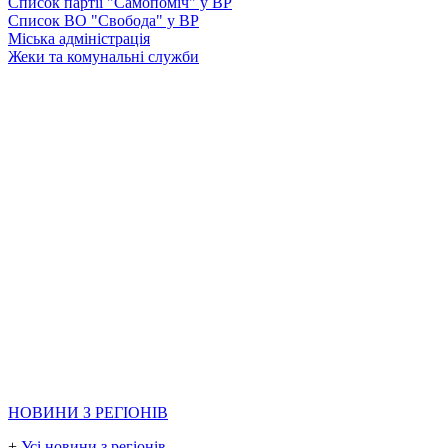
Список партії "Самопоміч" у ВР
Список ВО "Свобода" у ВР
Міська адміністрація
Жеки та комунальні служби
НОВИНИ З РЕГІОНІВ
+
Усі новини з регіонів