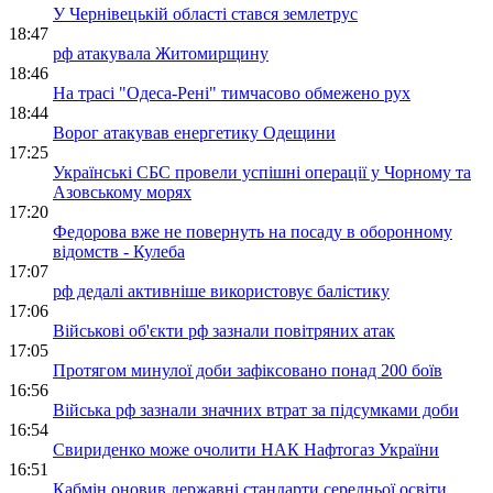
У Чернівецькій області стався землетрус
18:47
рф атакувала Житомирщину
18:46
На трасі "Одеса-Рені" тимчасово обмежено рух
18:44
Ворог атакував енергетику Одещини
17:25
Українські СБС провели успішні операції у Чорному та
Азовському морях
17:20
Федорова вже не повернуть на посаду в оборонному
відомств - Кулеба
17:07
рф дедалі активніше використовує балістику
17:06
Військові об'єкти рф зазнали повітряних атак
17:05
Протягом минулої доби зафіксовано понад 200 боїв
16:56
Війська рф зазнали значних втрат за підсумками доби
16:54
Свириденко може очолити НАК Нафтогаз України
16:51
Кабмін оновив державні стандарти середньої освіти