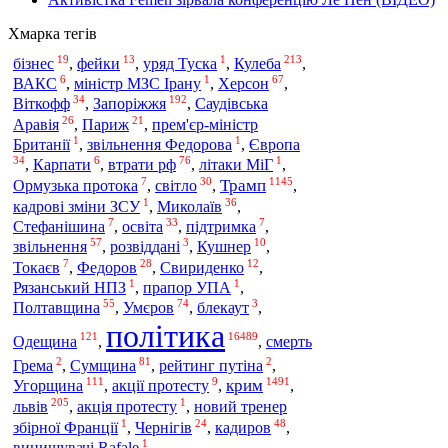
Хмарка тегів
19
13
1
213
бізнес
,
фейки
,
уряд Туска
,
Кулеба
,
6
1
67
ВАКС
,
міністр МЗС Ірану
,
Херсон
,
34
192
Віткофф
,
Запоріжжя
,
Саудівська
26
21
Аравія
,
Париж
,
прем'єр-міністр
1
1
Британії
,
звільнення Федорова
,
Європа
34
6
76
1
,
Карпати
,
втрати рф
,
літаки МіГ
,
7
30
1145
Трамп
Ормузька протока
,
світло
,
,
1
36
кадрові зміни ЗСУ
,
Миколаїв
,
7
33
7
Стефанішина
,
освіта
,
підтримка
,
57
3
10
звільнення
,
розвіддані
,
Кушнер
,
7
28
12
Токаєв
,
Федоров
,
Свириденко
,
1
1
Рязанський НПЗ
,
прапор УПА
,
55
74
3
Полтавщина
,
Умєров
,
блекаут
,
політика
121
16489
Одещина
,
,
смерть
2
81
2
Грема
,
Сумщина
,
рейтинг путіна
,
111
9
1491
крим
Угорщина
,
акції протесту
,
,
205
1
львів
,
акція протесту
,
новий тренер
1
24
48
збірної Франції
,
Чернігів
,
кадиров
,
1
винищувачі Rafale