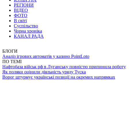
РЕГІОНИ
ВІДЕО
ФОТО
В світі
Суспільство
Чорна хроніка
КАНАЛ РАДА
БЛОГИ
Аналіз ігрових автоматів у казино PointLoto
ПО ТЕМІ
Нафтобаза військ рф в Луганську повністю припинила роботу
Як поляки оцінили діяльність уряду Туска
Ворог штурмує українські позиції на окремих напрямках