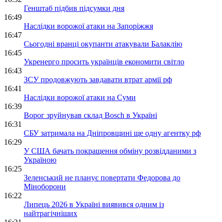
Генштаб підбив підсумки дня
16:49
Наслідки ворожої атаки на Запоріжжя
16:47
Сьогодні вранці окупанти атакували Балаклію
16:45
Укренерго просить українців економити світло
16:43
ЗСУ продовжують завдавати втрат армії рф
16:41
Наслідки ворожої атаки на Суми
16:39
Ворог зруйнував склад Bosch в Україні
16:31
СБУ затримала на Дніпровщині ще одну агентку рф
16:29
У США бачать покращення обміну розвідданими з
Україною
16:25
Зеленський не планує повертати Федорова до
Міноборони
16:22
Липець 2026 в Україні виявився одним із
найтрагічніших