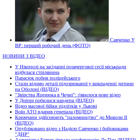
Савченко У
ВР: перший робочий день (ФОТО)
НОВИНИ З ВІДЕО
У Нікополі на засіданні позачергової сесії міськради
відбулася стрілянина
Парасюк побив поліцейського
Стали відомо деталі підозрюваної у викраденні дитини
на Оболоні (ВІДЕО)
"Звірства Яценюка в Чечні": з'явилося нове відео
У Дніпрі побилися нардепи (ВІДЕО)
Відео масової бійки підлітків у Львові
Воїн АТО вдарив генерала (ВІДЕО)
Кримчани здійснюють "паломництво" до Миколи ІІ
(ВІДЕО)
Опубліковано відео з Надією Савченко і бойовиками
"ДНР"
Активістка Femen зірвала конференцію Ле Пен (ВІДЕО)