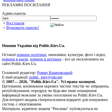
РЕКЛАМНІ ПОСИЛАННЯ
Адмін-панель
+
Реєстрація
+
Відновити пароль?
Новини України від Politic.Kiev.Ua.
Останні
новини політики
, економіки, культури, фото і відео,
новини в києві
,
новини в регіонах
- все це ексклюзивно на
сайті Politic.Kiev.Ua.
Головний редактор:
Роман Кшановський
E-mail редакції:
politic_kiev@ukr.net
© 2007— 2026. "Politic.Kiev.Ua". Усі права захищені.
Цитування, копіювання окремих частин текстів чи зображень,
републікування, передрук чи будь-яке інше поширення
інформації можливе за умови посилання на Politic.Kiev.Ua.
Для інтернет-видань гіперпосилання відкрите для пошукових
систем, є обов'язковим.
Матеріали, відмічені знаком "Реклама" публікуються на