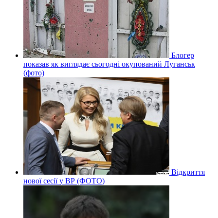
Блогер
показав як виглядає сьогодні окупований Луганськ
(фото)
Відкриття
нової сесії у ВР (ФОТО)