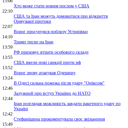
15:06
Хто може стати новим послом у США
22:10
США та Іран можуть домовитися про відкриття
Ормузької протоки
22:07
Ворог просунувся поблизу Устинівки
14:10
Трамп тисне на Іран
13:59
РФ приховує втрати особового складу
13:55
США ввели нові санкції проти рф
13:52
Ворог знову атакував Одещину
13:24
В Одесі сильна пожежа після удару "Оніксом"
12:46
Залужний про вступ України до НАТО
12:44
Іран розглядав можливість завдати ракетного удару по
Україні
12:42
Стефанішина прокоментувала своє звільнення
15:49