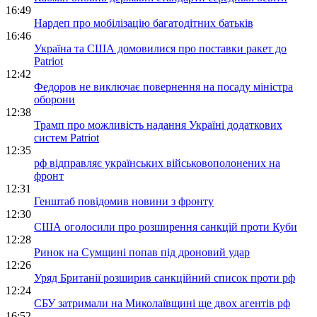
16:49
Нардеп про мобілізацію багатодітних батьків
16:46
Україна та США домовилися про поставки ракет до
Patriot
12:42
Федоров не виключає повернення на посаду міністра
оборони
12:38
Трамп про можливість надання Україні додаткових
систем Patriot
12:35
рф відправляє українських військовополонених на
фронт
12:31
Генштаб повідомив новини з фронту
12:30
США оголосили про розширення санкцій проти Куби
12:28
Ринок на Сумщині попав під дроновий удар
12:26
Уряд Британії розширив санкційний список проти рф
12:24
СБУ затримали на Миколаївщині ще двох агентів рф
16:52