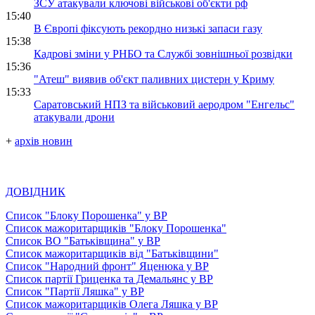
ЗСУ атакували ключові військові об'єкти рф
15:40
В Європі фіксують рекордно низькі запаси газу
15:38
Кадрові зміни у РНБО та Службі зовнішньої розвідки
15:36
"Атеш" виявив об'єкт паливних цистерн у Криму
15:33
Саратовський НПЗ та військовий аеродром "Енгельс"
атакували дрони
+
архів новин
ДОВІДНИК
Список "Блоку Порошенка" у ВР
Список мажоритарщиків "Блоку Порошенка"
Список ВО "Батьківщина" у ВР
Список мажоритарщиків від "Батьківщини"
Список "Народний фронт" Яценюка у ВР
Список партії Гриценка та Демальянс у ВР
Список "Партії Ляшка" у ВР
Список мажоритарщиків Олега Ляшка у ВР