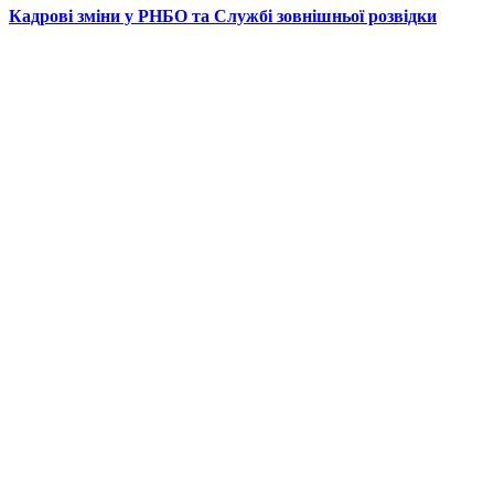
Кадрові зміни у РНБО та Службі зовнішньої розвідки