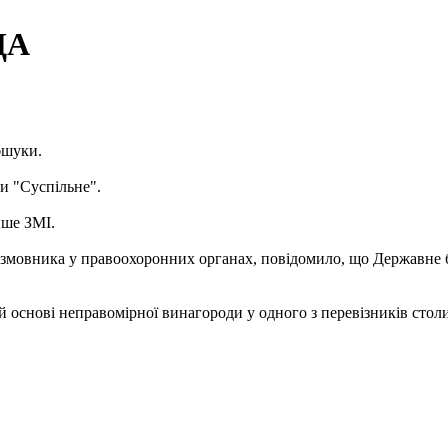
ДА
обшуки.
и "Суспільне".
ише ЗМІ.
розмовника у правоохоронних органах, повідомило, що Державн
й основі неправомірної винагороди у одного з перевізників стол