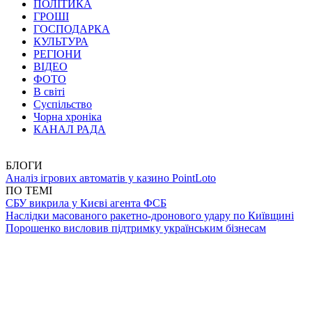
ПОЛІТИКА
ГРОШІ
ГОСПОДАРКА
КУЛЬТУРА
РЕГІОНИ
ВІДЕО
ФОТО
В світі
Суспільство
Чорна хроніка
КАНАЛ РАДА
БЛОГИ
Аналіз ігрових автоматів у казино PointLoto
ПО ТЕМІ
СБУ викрила у Києві агента ФСБ
Наслідки масованого ракетно-дронового удару по Київщині
Порошенко висловив підтримку українським бізнесам