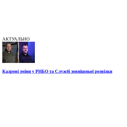
АКТУАЛЬНО
Кадрові зміни у РНБО та Службі зовнішньої розвідки