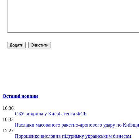
Останні новини
16:36
СБУ викрила у Києві агента ФСБ
16:33
Наслідки масованого ракетно-дронового удару по Київщи
15:27
Порошенко висловив підтримку українським бізнесам