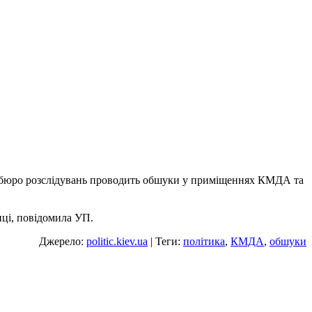
е бюро розслідувань проводить обшуки у приміщеннях КМДА та
иці, повідомила УП.
Джерело:
politic.kiev.ua
| Теги:
політика
,
КМДА
,
обшуки