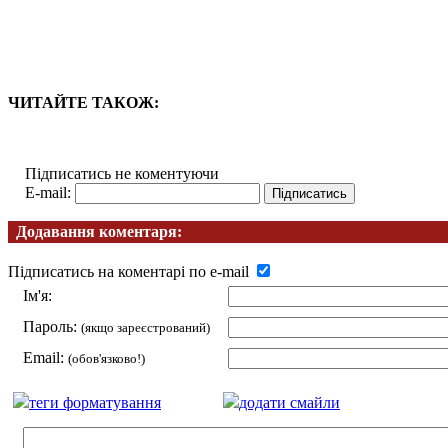
ЧИТАЙТЕ ТАКОЖ:
Підписатись не коментуючи
E-mail:
Додавання коментаря:
Підписатись на коментарі по e-mail
Ім'я:
Пароль:
(якщо зареєстрований)
Email:
(обов'язково!)
теги форматування
додати смайли