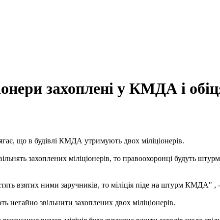
іонери захоплені у КМДА і обіц
гає, що в будівлі КМДА утримують двох міліціонерів.
ільнять захоплених міліціонерів, то правоохоронці будуть штурм
ть взятих ними заручників, то міліція піде на штурм КМДА" , -
ь негайно звільнити захоплених двох міліціонерів.