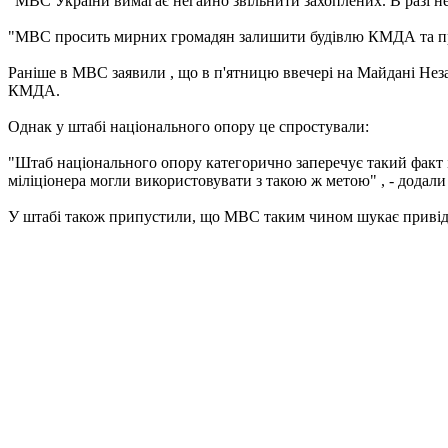
"МВС України вимагає негайно звільнити захоплених. В разі не 
"МВС просить мирних громадян залишити будівлю КМДА та прил
Раніше в МВС заявили , що в п'ятницю ввечері на Майдані Неза
КМДА.
Однак у штабі національного опору це спростували:
"Штаб національного опору категорично заперечує такий факт і
міліціонера могли використовувати з такою ж метою" , - додали 
У штабі також припустили, що МВС таким чином шукає привід 