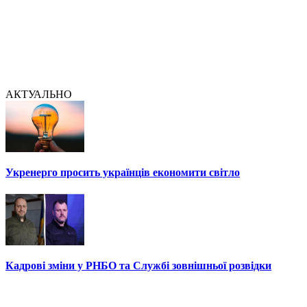
АКТУАЛЬНО
Укренерго просить українців економити світло
Кадрові зміни у РНБО та Службі зовнішньої розвідки