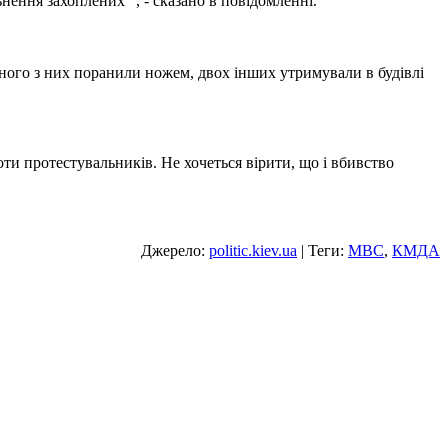
нення захоплених" , - сказано в повідомленні.
ного з них поранили ножем, двох інших утримували в будівлі
ти протестувальників. Не хочеться вірити, що і вбивство
Джерело:
politic.kiev.ua
| Теги:
МВС
,
КМДА