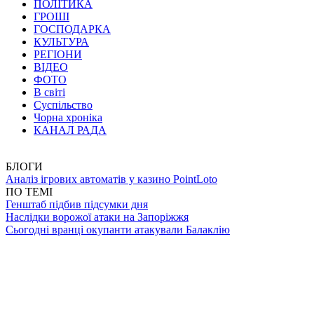
ПОЛІТИКА
ГРОШІ
ГОСПОДАРКА
КУЛЬТУРА
РЕГІОНИ
ВІДЕО
ФОТО
В світі
Суспільство
Чорна хроніка
КАНАЛ РАДА
БЛОГИ
Аналіз ігрових автоматів у казино PointLoto
ПО ТЕМІ
Генштаб підбив підсумки дня
Наслідки ворожої атаки на Запоріжжя
Сьогодні вранці окупанти атакували Балаклію