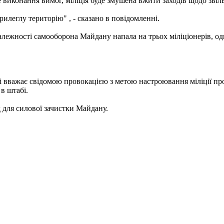
виконання вимог, міліція буде змушена вжити заходів щодо звіль
еглу територію" , - сказано в повідомленні.
лежності самооборона Майдану напала на трьох міліціонерів, од
 вважає свідомою провокацією з метою настроювання міліції про
в штабі.
для силової зачистки Майдану.