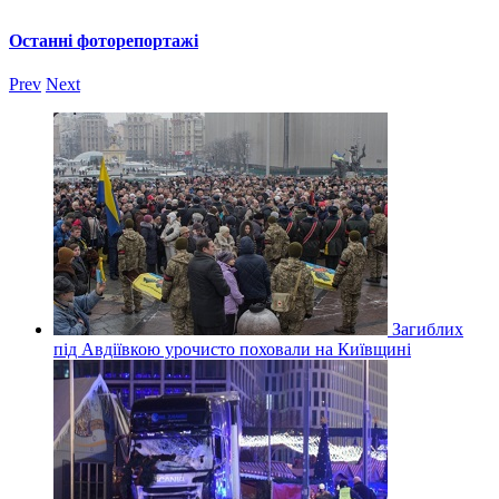
Останні фоторепортажі
Prev
Next
Загиблих
під Авдіївкою урочисто поховали на Київщині