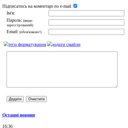
Підписатись на коментарі по e-mail
Ім'я:
Пароль:
(якщо
зареєстрований)
Email:
(обов'язково!)
теги форматування
додати смайли
Останні новини
16:36