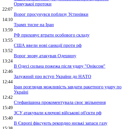
Ормузької протоки
22:07
Ворог просунувся поблизу Устинівки
14:10
Трамп тисне на Іран
13:59
РФ приховує втрати особового складу
13:55
США ввели нові санкції проти рф
13:52
Ворог знову атакував Одещину
13:24
В Одесі сильна пожежа після удару "Оніксом"
12:46
Залужний про вступ України до НАТО
12:44
Іран розглядав можливість завдати ракетного удару по
Україні
12:42
Стефанішина прокоментувала своє звільнення
15:49
ЗСУ атакували ключові військові об'єкти рф
15:40
В Європі фіксують рекордно низькі запаси газу
15:38