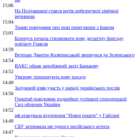
15:06
На Полтавщині стався витік небезпечної хімічної
речовини
15:04
Трамп повідомив про нові переговори з Іраном
15:01
Білорусь почала створювати нову десантну бригаду
поблизу Гомеля
14:59
Ветеран Дмитро Козятинський звернувся до Зеленського
14:54
ВАКС обрав запобіжний захід Банькову
14:52
Умєрову пропонують нову посаду
14:49
Залужний взяв участь у нараді українських послів
14:56
Генштаб повідомив подробиці успішної спецоперації
Сил оборони України
14:52
рф атакувала відділення "Нової пошти" у Гайсині
14:49
СБУ затримала ще одного російського агента
14:47