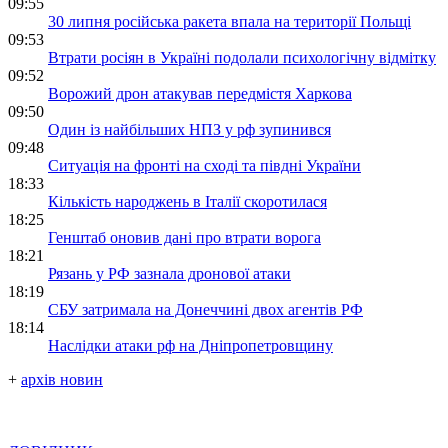
09:55
30 липня російська ракета впала на території Польщі
09:53
Втрати росіян в Україні подолали психологічну відмітку
09:52
Ворожий дрон атакував передмістя Харкова
09:50
Один із найбільших НПЗ у рф зупинився
09:48
Ситуація на фронті на сході та півдні України
18:33
Кількість народжень в Італії скоротилася
18:25
Генштаб оновив дані про втрати ворога
18:21
Рязань у РФ зазнала дронової атаки
18:19
СБУ затримала на Донеччині двох агентів РФ
18:14
Наслідки атаки рф на Дніпропетровщину
+
архів новин