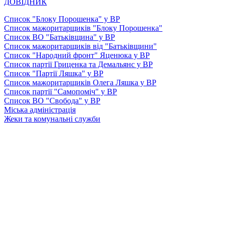
ДОВІДНИК
Список "Блоку Порошенка" у ВР
Список мажоритарщиків "Блоку Порошенка"
Список ВО "Батьківщина" у ВР
Список мажоритарщиків від "Батьківщини"
Список "Народний фронт" Яценюка у ВР
Список партії Гриценка та Демальянс у ВР
Список "Партії Ляшка" у ВР
Список мажоритарщиків Олега Ляшка у ВР
Список партії "Самопоміч" у ВР
Список ВО "Свобода" у ВР
Міська адміністрація
Жеки та комунальні служби