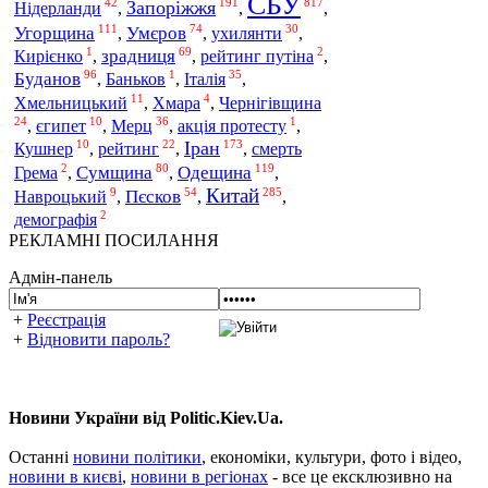
СБУ
42
191
817
Запоріжжя
Нідерланди
,
,
,
111
74
30
Угорщина
Умєров
ухилянти
,
,
,
1
69
2
зрадниця
Кирієнко
,
,
рейтинг путіна
,
96
1
35
Буданов
Італія
,
Баньков
,
,
11
4
Чернігівщина
Хмельницький
,
Хмара
,
24
10
36
1
Мерц
,
єгипет
,
,
акція протесту
,
10
22
173
Іран
рейтинг
Кушнер
,
,
,
смерть
2
80
119
Одещина
Сумщина
Грема
,
,
,
Китай
9
54
285
Пєсков
Навроцький
,
,
,
2
демографія
РЕКЛАМНІ ПОСИЛАННЯ
Адмін-панель
+
Реєстрація
+
Відновити пароль?
Новини України від Politic.Kiev.Ua.
Останні
новини політики
, економіки, культури, фото і відео,
новини в києві
,
новини в регіонах
- все це ексклюзивно на