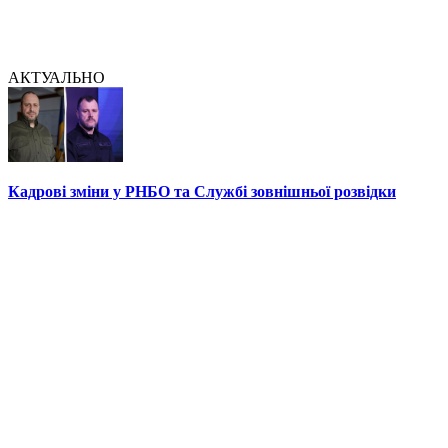
АКТУАЛЬНО
Кадрові зміни у РНБО та Службі зовнішньої розвідки