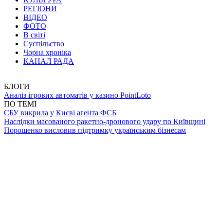
РЕГІОНИ
ВІДЕО
ФОТО
В світі
Суспільство
Чорна хроніка
КАНАЛ РАДА
БЛОГИ
Аналіз ігрових автоматів у казино PointLoto
ПО ТЕМІ
СБУ викрила у Києві агента ФСБ
Наслідки масованого ракетно-дронового удару по Київщині
Порошенко висловив підтримку українським бізнесам