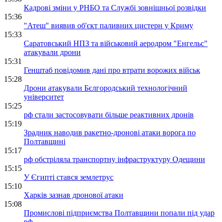
Кадрові зміни у РНБО та Службі зовнішньої розвідки
15:36
"Атеш" виявив об'єкт паливних цистерн у Криму
15:33
Саратовський НПЗ та військовий аеродром "Енгельс"
атакували дрони
15:31
Генштаб повідомив дані про втрати ворожих військ
15:28
Дрони атакували Бєлгородський технологічний
університет
15:25
рф стали застосовувати більше реактивних дронів
15:19
Зрадник наводив ракетно-дронові атаки ворога по
Полтавщині
15:17
рф обстріляла транспортну інфраструктуру Одещини
15:15
У Єгипті стався землетрус
15:10
Харків зазнав дронової атаки
15:08
Промислові підприємства Полтавщини попали під удар
рф