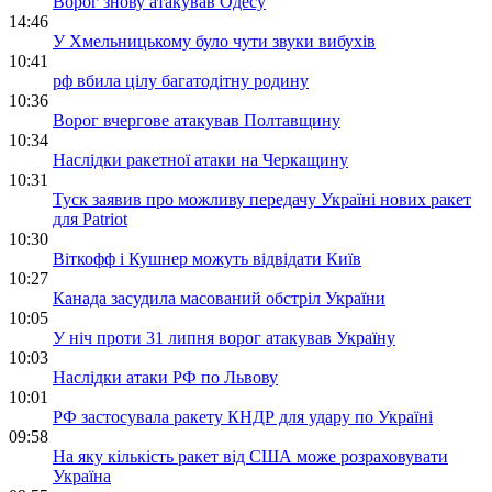
Ворог знову атакував Одесу
14:46
У Хмельницькому було чути звуки вибухів
10:41
рф вбила цілу багатодітну родину
10:36
Ворог вчергове атакував Полтавщину
10:34
Наслідки ракетної атаки на Черкащину
10:31
Туск заявив про можливу передачу Україні нових ракет
для Patriot
10:30
Віткофф і Кушнер можуть відвідати Київ
10:27
Канада засудила масований обстріл України
10:05
У ніч проти 31 липня ворог атакував Україну
10:03
Наслідки атаки РФ по Львову
10:01
РФ застосувала ракету КНДР для удару по Україні
09:58
На яку кількість ракет від США може розраховувати
Україна