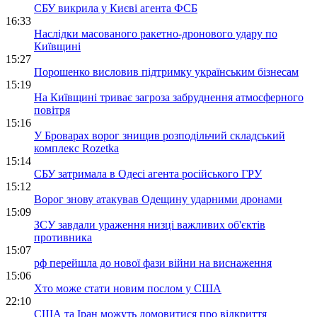
СБУ викрила у Києві агента ФСБ
16:33
Наслідки масованого ракетно-дронового удару по
Київщині
15:27
Порошенко висловив підтримку українським бізнесам
15:19
На Київщині триває загроза забруднення атмосферного
повітря
15:16
У Броварах ворог знищив розподільчий складський
комплекс Rozetka
15:14
СБУ затримала в Одесі агента російського ГРУ
15:12
Ворог знову атакував Одещину ударними дронами
15:09
ЗСУ завдали ураження низці важливих об'єктів
противника
15:07
рф перейшла до нової фази війни на виснаження
15:06
Хто може стати новим послом у США
22:10
США та Іран можуть домовитися про відкриття