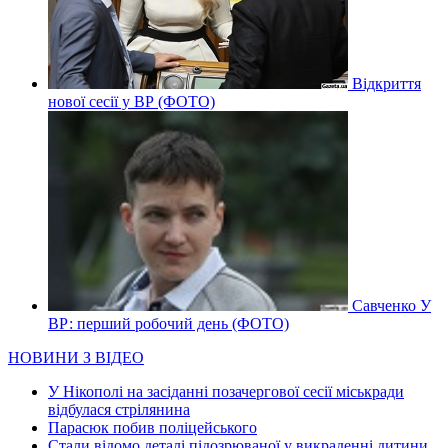
Відкриття
нової сесії у ВР (ФОТО)
Савченко У
ВР: перший робочий день (ФОТО)
НОВИНИ З ВІДЕО
У Нікополі на засіданні позачергової сесії міськради
відбулася стрілянина
Парасюк побив поліцейського
Стали відомо деталі підозрюваної у викраденні дитини