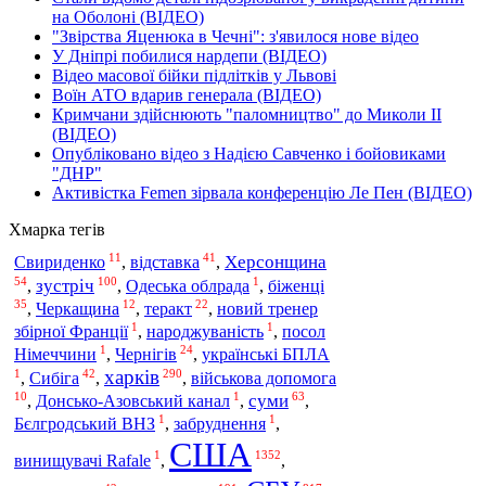
на Оболоні (ВІДЕО)
"Звірства Яценюка в Чечні": з'явилося нове відео
У Дніпрі побилися нардепи (ВІДЕО)
Відео масової бійки підлітків у Львові
Воїн АТО вдарив генерала (ВІДЕО)
Кримчани здійснюють "паломництво" до Миколи ІІ
(ВІДЕО)
Опубліковано відео з Надією Савченко і бойовиками
"ДНР"
Активістка Femen зірвала конференцію Ле Пен (ВІДЕО)
Хмарка тегів
11
41
відставка
Херсонщина
Свириденко
,
,
54
100
1
зустріч
біженці
,
,
Одеська облрада
,
35
12
22
теракт
,
Черкащина
,
,
новий тренер
1
1
збірної Франції
,
народжуваність
,
посол
1
24
Чернігів
Німеччини
,
,
українські БПЛА
харків
1
42
290
Сибіга
,
,
,
військова допомога
10
1
63
суми
,
Донсько-Азовський канал
,
,
1
1
Бєлгродський ВНЗ
,
забруднення
,
США
1
1352
винищувачі Rafale
,
,