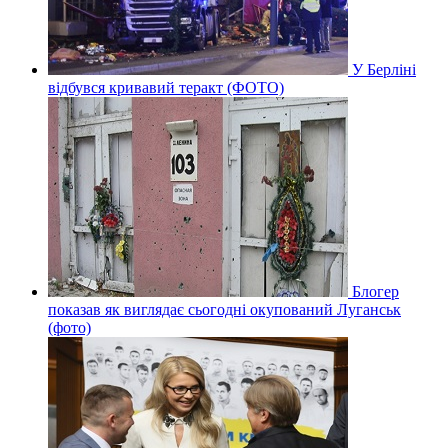
У Берліні
відбувся кривавий теракт (ФОТО)
Блогер
показав як виглядає сьогодні окупований Луганськ
(фото)