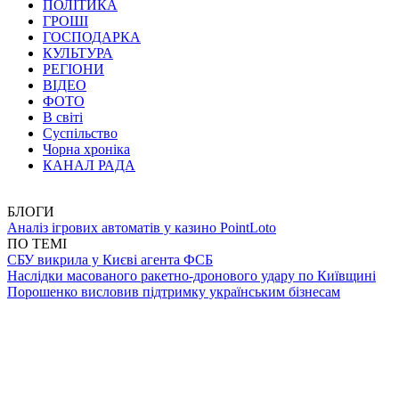
ПОЛІТИКА
ГРОШІ
ГОСПОДАРКА
КУЛЬТУРА
РЕГІОНИ
ВІДЕО
ФОТО
В світі
Суспільство
Чорна хроніка
КАНАЛ РАДА
БЛОГИ
Аналіз ігрових автоматів у казино PointLoto
ПО ТЕМІ
СБУ викрила у Києві агента ФСБ
Наслідки масованого ракетно-дронового удару по Київщині
Порошенко висловив підтримку українським бізнесам