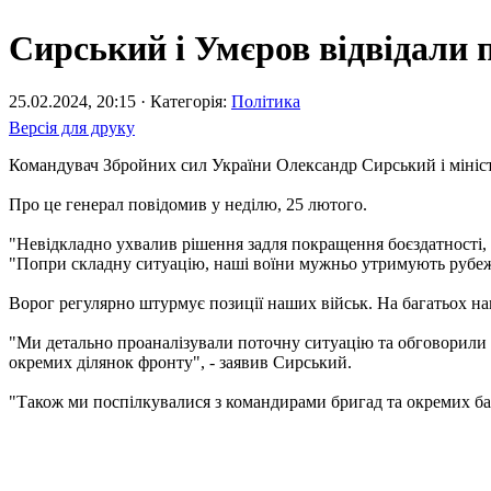
Сирський і Умєров відвідали 
25.02.2024, 20:15 · Категорія:
Політика
Версія для друку
Командувач Збройних сил України Олександр Сирський і міністр
Про це генерал повідомив у неділю, 25 лютого.
"Невідкладно ухвалив рішення задля покращення боєздатності, с
"Попри складну ситуацію, наші воїни мужньо утримують рубежі 
Ворог регулярно штурмує позиції наших військ. На багатьох на
"Ми детально проаналізували поточну ситуацію та обговорили н
окремих ділянок фронту", - заявив Сирський.
"Також ми поспілкувалися з командирами бригад та окремих бат