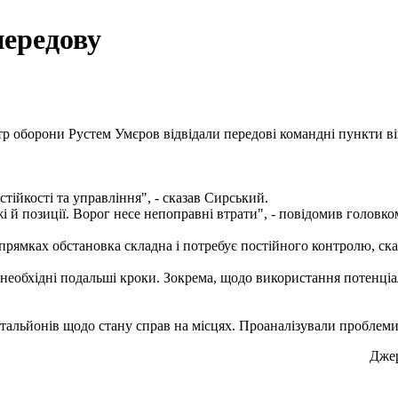
передову
 оборони Рустем Умєров відвідали передові командні пункти війс
тійкості та управління", - сказав Сирський.
й позиції. Ворог несе непоправні втрати", - повідомив головко
прямках обстановка складна і потребує постійного контролю, ска
еобхідні подальші кроки. Зокрема, щодо використання потенціал
альйонів щодо стану справ на місцях. Проаналізували проблеми, 
Дже