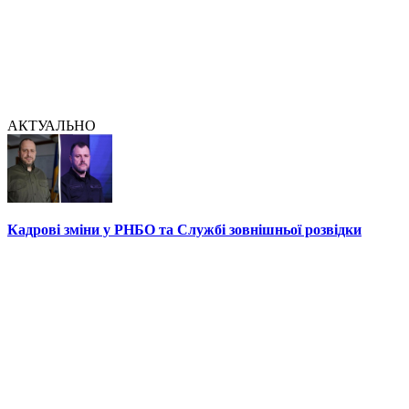
АКТУАЛЬНО
Кадрові зміни у РНБО та Службі зовнішньої розвідки