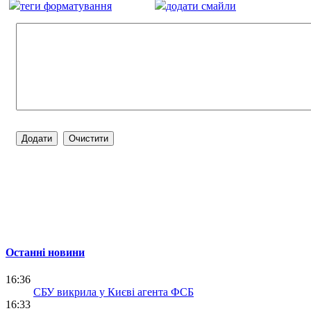
теги форматування
додати смайли
Останні новини
16:36
СБУ викрила у Києві агента ФСБ
16:33