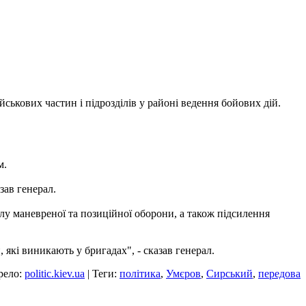
ькових частин і підрозділів у районі ведення бойових дій.
м.
зав генерал.
у маневреної та позиційної оборони, а також підсилення
які виникають у бригадах", - сказав генерал.
рело:
politic.kiev.ua
| Теги:
політика
,
Умєров
,
Сирський
,
передова