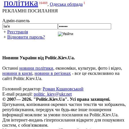
політика
16469
1
,
Одеська облрада
РЕКЛАМНІ ПОСИЛАННЯ
Адмін-панель
+
Реєстрація
+
Відновити пароль?
Новини України від Politic.Kiev.Ua.
Останні
новини політики
, економіки, культури, фото і відео,
новини в києві
,
новини в регіонах
- все це ексклюзивно на
сайті Politic.Kiev.Ua.
Головний редактор:
Роман Кшановський
E-mail редакції:
politic_kiev@ukr.net
© 2007— 2026. "Politic.Kiev.Ua". Усі права захищені.
Цитування, копіювання окремих частин текстів чи зображень,
републікування, передрук чи будь-яке інше поширення
інформації можливе за умови посилання на Politic.Kiev.Ua.
Для інтернет-видань гіперпосилання відкрите для пошукових
систем, є обов'язковим.