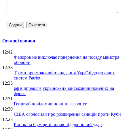
Останні новини
12:42
Федоров не виключає повернення на посаду міністра
оборони
12:38
Трамп про можливість надання Україні додаткових
систем Patriot
12:35
рф відправляє українських військовополонених на
фронт
12:31
Генштаб повідомив новини з фронту
12:30
США оголосили про розширення санкцій проти Куби
12:28
Ринок на Сумщині попав під дроновий удар