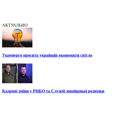
АКТУАЛЬНО
Укренерго просить українців економити світло
Кадрові зміни у РНБО та Службі зовнішньої розвідки