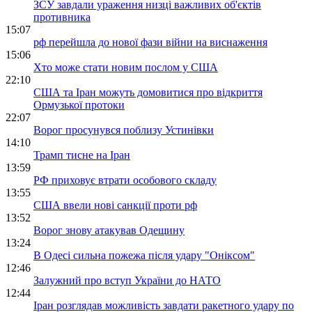
ЗСУ завдали ураження низці важливих об'єктів
противника
15:07
рф перейшла до нової фази війни на виснаження
15:06
Хто може стати новим послом у США
22:10
США та Іран можуть домовитися про відкриття
Ормузької протоки
22:07
Ворог просунувся поблизу Устинівки
14:10
Трамп тисне на Іран
13:59
РФ приховує втрати особового складу
13:55
США ввели нові санкції проти рф
13:52
Ворог знову атакував Одещину
13:24
В Одесі сильна пожежа після удару "Оніксом"
12:46
Залужний про вступ України до НАТО
12:44
Іран розглядав можливість завдати ракетного удару по