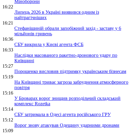
Міноборони
16:22
Липець 2026 в Україні виявився одним із
найтрагічніших
16:21
Стефанішиній обрали запобіжний захід - заставу у 6
мільйонів гривень
16:36
СБУ викрила у Києві агента ФСБ
16:33
Наслідки масованого ракетно-дронового удару по
Київщині
15:27
Порошенко висловив підтримку українським бізнесам
15:19
На Київщині триває загроза забруднення атмосферного
повітря
15:16
У Броварах ворог знищив розподільчий складський
комплекс Rozetka
15:14
СБУ затримала в Одесі агента російського ГРУ
15:12
Ворог знову атакував Одещину ударними дронами
15:09