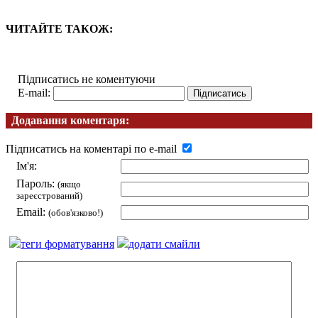
ЧИТАЙТЕ ТАКОЖ:
Підписатись не коментуючи
E-mail:
Додавання коментаря:
Підписатись на коментарі по e-mail
Ім'я:
Пароль:
(якщо
зареєстрований)
Email:
(обов'язково!)
теги форматування
додати смайли