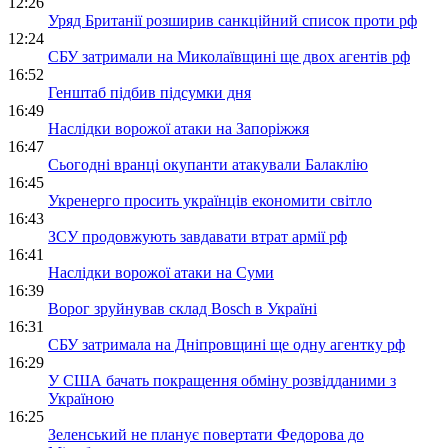
12:26
Уряд Британії розширив санкційний список проти рф
12:24
СБУ затримали на Миколаївщині ще двох агентів рф
16:52
Генштаб підбив підсумки дня
16:49
Наслідки ворожої атаки на Запоріжжя
16:47
Сьогодні вранці окупанти атакували Балаклію
16:45
Укренерго просить українців економити світло
16:43
ЗСУ продовжують завдавати втрат армії рф
16:41
Наслідки ворожої атаки на Суми
16:39
Ворог зруйнував склад Bosch в Україні
16:31
СБУ затримала на Дніпровщині ще одну агентку рф
16:29
У США бачать покращення обміну розвідданими з
Україною
16:25
Зеленський не планує повертати Федорова до