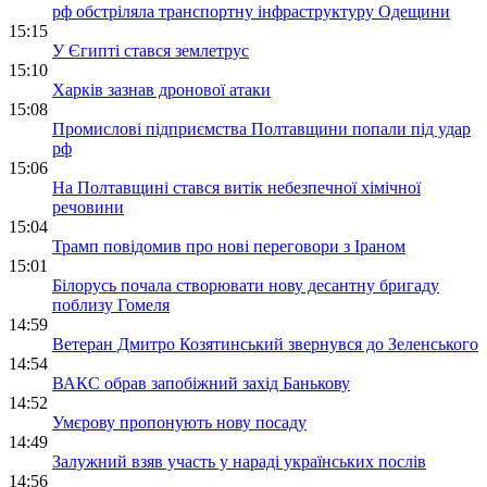
рф обстріляла транспортну інфраструктуру Одещини
15:15
У Єгипті стався землетрус
15:10
Харків зазнав дронової атаки
15:08
Промислові підприємства Полтавщини попали під удар
рф
15:06
На Полтавщині стався витік небезпечної хімічної
речовини
15:04
Трамп повідомив про нові переговори з Іраном
15:01
Білорусь почала створювати нову десантну бригаду
поблизу Гомеля
14:59
Ветеран Дмитро Козятинський звернувся до Зеленського
14:54
ВАКС обрав запобіжний захід Банькову
14:52
Умєрову пропонують нову посаду
14:49
Залужний взяв участь у нараді українських послів
14:56