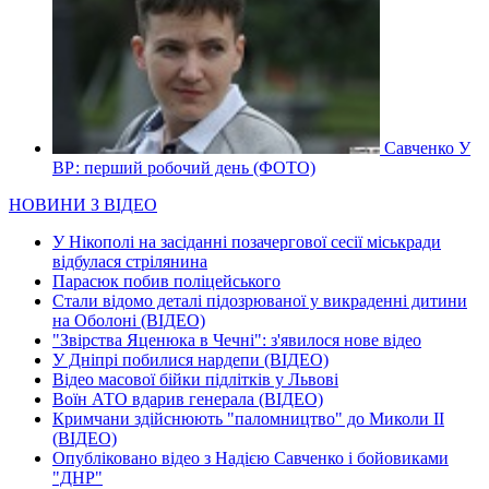
Савченко У
ВР: перший робочий день (ФОТО)
НОВИНИ З ВІДЕО
У Нікополі на засіданні позачергової сесії міськради
відбулася стрілянина
Парасюк побив поліцейського
Стали відомо деталі підозрюваної у викраденні дитини
на Оболоні (ВІДЕО)
"Звірства Яценюка в Чечні": з'явилося нове відео
У Дніпрі побилися нардепи (ВІДЕО)
Відео масової бійки підлітків у Львові
Воїн АТО вдарив генерала (ВІДЕО)
Кримчани здійснюють "паломництво" до Миколи ІІ
(ВІДЕО)
Опубліковано відео з Надією Савченко і бойовиками
"ДНР"