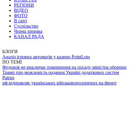
РЕГІОНИ
ВІДЕО
ФОТО
В світі
Суспільство
Чорна хроніка
КАНАЛ РАДА
БЛОГИ
Аналіз ігрових автоматів у казино PointLoto
ПО ТЕМІ
Федоров не виключає повернення на посаду міністра оборони
Трамп про можливість надання Україні додаткових систем
Patriot
рф відправляє українських військовополонених на фронт