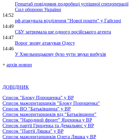
Генштаб повідомив подробиці успішної спецоперації
Сил оборони України
14:52
рф атакувала відділення "Нової пошти" у Гайсині
14:49
СБУ затримала ще одного російського агента
14:47
Ворог знову атакував Одесу
14:46
У Хмельницькому було чути звуки вибухів
+
архів новин
ДОВІДНИК
Список "Блоку Порошенка" у ВР
Список мажоритарщиків "Блоку Порошенка"
Список ВО "Батьківщина" у ВР
Список мажоритарщиків від "Батьківщини"
Список "Народний фронт" Яценюка у ВР
Список партії Гриценка та Демальянс у ВР
Список "Партії Ляшка" у ВР
Список мажоритарщиків Олега Ляшка у ВР