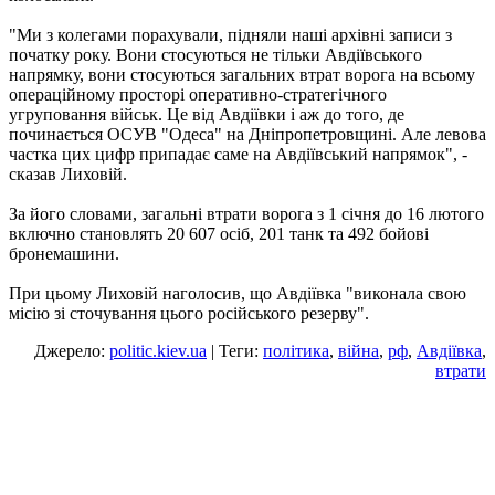
"Ми з колегами порахували, підняли наші архівні записи з
початку року. Вони стосуються не тільки Авдіївського
напрямку, вони стосуються загальних втрат ворога на всьому
операційному просторі оперативно-стратегічного
угруповання військ. Це від Авдіївки і аж до того, де
починається ОСУВ "Одеса" на Дніпропетровщині. Але левова
частка цих цифр припадає саме на Авдіївський напрямок", -
сказав Лиховій.
За його словами, загальні втрати ворога з 1 січня до 16 лютого
включно становлять 20 607 осіб, 201 танк та 492 бойові
бронемашини.
При цьому Лиховій наголосив, що Авдіївка "виконала свою
місію зі сточування цього російського резерву".
Джерело:
politic.kiev.ua
| Теги:
політика
,
війна
,
рф
,
Авдіївка
,
втрати