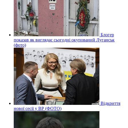
Блогер
показав як виглядає сьогодні окупований Луганськ
(фото)
Відкриття
нової сесії у ВР (ФОТО)