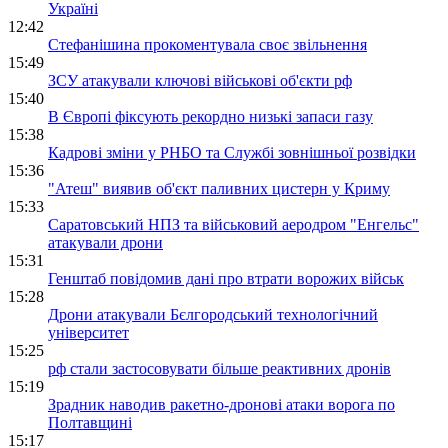
Україні
12:42
Стефанішина прокоментувала своє звільнення
15:49
ЗСУ атакували ключові військові об'єкти рф
15:40
В Європі фіксують рекордно низькі запаси газу
15:38
Кадрові зміни у РНБО та Службі зовнішньої розвідки
15:36
"Атеш" виявив об'єкт паливних цистерн у Криму
15:33
Саратовський НПЗ та військовий аеродром "Енгельс"
атакували дрони
15:31
Генштаб повідомив дані про втрати ворожих військ
15:28
Дрони атакували Бєлгородський технологічний
університет
15:25
рф стали застосовувати більше реактивних дронів
15:19
Зрадник наводив ракетно-дронові атаки ворога по
Полтавщині
15:17