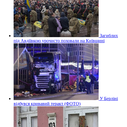
Загиблих
під Авдіївкою урочисто поховали на Київщині
У Берліні
відбувся кривавий теракт (ФОТО)