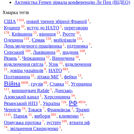
Активістка Femen зірвала конференцію Ле Пен (ВІДЕО)
Хмарка тегів
1354
1
США
,
новий тренер збірної Франції
,
10
1
Кушнер
,
вступ до НАТО
,
переговори
178
25
13
30
,
Київщина
,
вінниця
,
Рютте
,
119
150
155
Одещина
,
Єрмак
,
мобілізація
,
1
7
День медичного працівника
,
підтримка
,
100
26
168
Сирський
,
Львівщина
,
зрадник
,
1
12
16
Рязань
,
Черкащина
,
Вінничина
,
2
12
відключення світла
,
Усик
,
відключення
21
8
683
НАТО
,
довіра українців
,
,
55
1
13
Полтавщина
,
літаки МіГ
,
фейки
,
Війна
6606
69
52
,
грузія
,
Ставка
,
Угорщина
111
1
,
винищувачі Rafale
,
Донсько-
1
54
Азовський канал
,
Херсонщина
,
РФ
1
726
4854
Україна
Рязанський НПЗ
,
,
,
24
7
1
Трамп
Чернігів
,
Токаєв
,
Франківськ
,
1145
21
681
14
вибори
,
Париж
,
,
клименко
,
7
100
Ормузька протока
,
зустріч
,
втрати рф
74
1
,
звільнення Свириденко
,