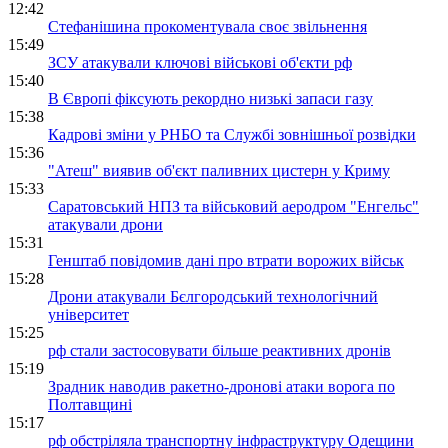
12:42
Стефанішина прокоментувала своє звільнення
15:49
ЗСУ атакували ключові військові об'єкти рф
15:40
В Європі фіксують рекордно низькі запаси газу
15:38
Кадрові зміни у РНБО та Службі зовнішньої розвідки
15:36
"Атеш" виявив об'єкт паливних цистерн у Криму
15:33
Саратовський НПЗ та військовий аеродром "Енгельс"
атакували дрони
15:31
Генштаб повідомив дані про втрати ворожих військ
15:28
Дрони атакували Бєлгородський технологічний
університет
15:25
рф стали застосовувати більше реактивних дронів
15:19
Зрадник наводив ракетно-дронові атаки ворога по
Полтавщині
15:17
рф обстріляла транспортну інфраструктуру Одещини