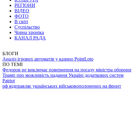
РЕГІОНИ
ВІДЕО
ФОТО
В світі
Суспільство
Чорна хроніка
КАНАЛ РАДА
БЛОГИ
Аналіз ігрових автоматів у казино PointLoto
ПО ТЕМІ
Федоров не виключає повернення на посаду міністра оборони
Трамп про можливість надання Україні додаткових систем
Patriot
рф відправляє українських військовополонених на фронт