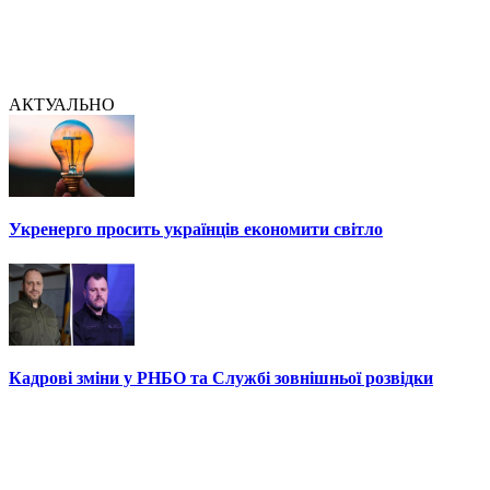
АКТУАЛЬНО
Укренерго просить українців економити світло
Кадрові зміни у РНБО та Службі зовнішньої розвідки