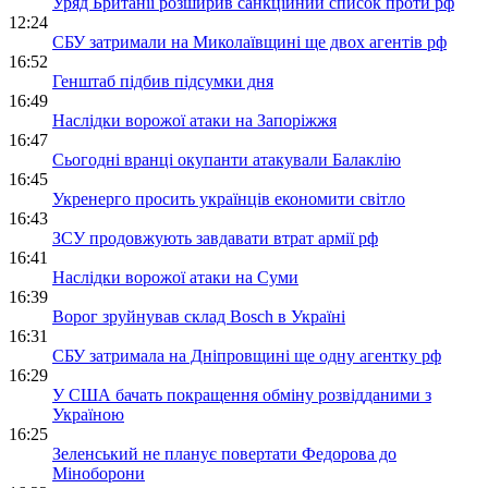
Уряд Британії розширив санкційний список проти рф
12:24
СБУ затримали на Миколаївщині ще двох агентів рф
16:52
Генштаб підбив підсумки дня
16:49
Наслідки ворожої атаки на Запоріжжя
16:47
Сьогодні вранці окупанти атакували Балаклію
16:45
Укренерго просить українців економити світло
16:43
ЗСУ продовжують завдавати втрат армії рф
16:41
Наслідки ворожої атаки на Суми
16:39
Ворог зруйнував склад Bosch в Україні
16:31
СБУ затримала на Дніпровщині ще одну агентку рф
16:29
У США бачать покращення обміну розвідданими з
Україною
16:25
Зеленський не планує повертати Федорова до
Міноборони