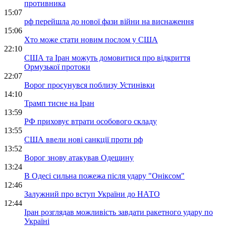
противника
15:07
рф перейшла до нової фази війни на виснаження
15:06
Хто може стати новим послом у США
22:10
США та Іран можуть домовитися про відкриття
Ормузької протоки
22:07
Ворог просунувся поблизу Устинівки
14:10
Трамп тисне на Іран
13:59
РФ приховує втрати особового складу
13:55
США ввели нові санкції проти рф
13:52
Ворог знову атакував Одещину
13:24
В Одесі сильна пожежа після удару "Оніксом"
12:46
Залужний про вступ України до НАТО
12:44
Іран розглядав можливість завдати ракетного удару по
Україні