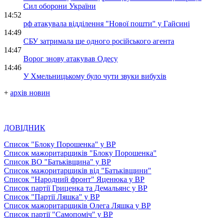
Сил оборони України
14:52
рф атакувала відділення "Нової пошти" у Гайсині
14:49
СБУ затримала ще одного російського агента
14:47
Ворог знову атакував Одесу
14:46
У Хмельницькому було чути звуки вибухів
+
архів новин
ДОВІДНИК
Список "Блоку Порошенка" у ВР
Список мажоритарщиків "Блоку Порошенка"
Список ВО "Батьківщина" у ВР
Список мажоритарщиків від "Батьківщини"
Список "Народний фронт" Яценюка у ВР
Список партії Гриценка та Демальянс у ВР
Список "Партії Ляшка" у ВР
Список мажоритарщиків Олега Ляшка у ВР
Список партії "Самопоміч" у ВР