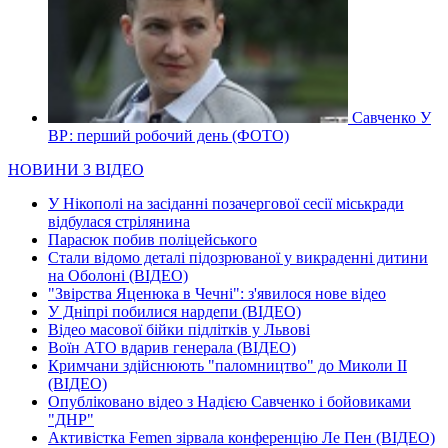
Савченко У
ВР: перший робочий день (ФОТО)
НОВИНИ З ВІДЕО
У Нікополі на засіданні позачергової сесії міськради
відбулася стрілянина
Парасюк побив поліцейського
Стали відомо деталі підозрюваної у викраденні дитини
на Оболоні (ВІДЕО)
"Звірства Яценюка в Чечні": з'явилося нове відео
У Дніпрі побилися нардепи (ВІДЕО)
Відео масової бійки підлітків у Львові
Воїн АТО вдарив генерала (ВІДЕО)
Кримчани здійснюють "паломництво" до Миколи ІІ
(ВІДЕО)
Опубліковано відео з Надією Савченко і бойовиками
"ДНР"
Активістка Femen зірвала конференцію Ле Пен (ВІДЕО)