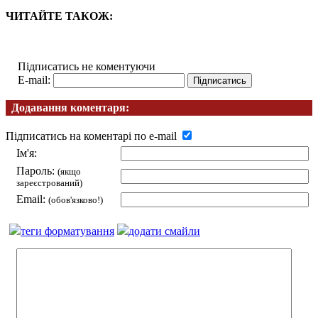
ЧИТАЙТЕ ТАКОЖ:
Підписатись не коментуючи
E-mail:
Додавання коментаря:
Підписатись на коментарі по e-mail
Ім'я:
Пароль:
(якщо
зареєстрований)
Email:
(обов'язково!)
теги форматування
додати смайли