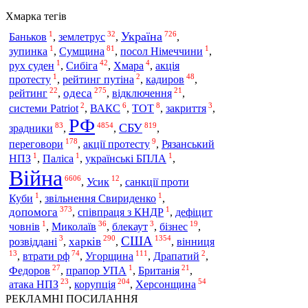
Хмарка тегів
1
32
726
Україна
Баньков
,
землетрус
,
,
1
81
1
зупинка
,
Сумщина
,
посол Німеччини
,
1
42
4
рух суден
,
Сибіга
,
Хмара
,
акція
1
2
48
протесту
,
рейтинг путіна
,
кадиров
,
22
275
21
одеса
рейтинг
,
,
відключення
,
2
6
8
3
системи Patriot
,
ВАКС
,
ТОТ
,
закриття
,
РФ
83
4854
819
СБУ
зрадники
,
,
,
178
9
переговори
,
акції протесту
,
Рязанський
1
1
1
НПЗ
,
Паліса
,
українські БПЛА
,
Війна
6606
12
,
Усик
,
санкції проти
1
1
Куби
,
звільнення Свириденко
,
373
1
допомога
,
співпраця з КНДР
,
дефіцит
1
36
3
19
човнів
,
Миколаїв
,
блекаут
,
бізнес
,
США
3
290
1354
харків
розвіддані
,
,
,
вінниця
13
74
111
2
Угорщина
,
втрати рф
,
,
Драпатий
,
27
1
21
Федоров
,
прапор УПА
,
Британія
,
23
204
54
корупція
атака НПЗ
,
,
Херсонщина
РЕКЛАМНІ ПОСИЛАННЯ