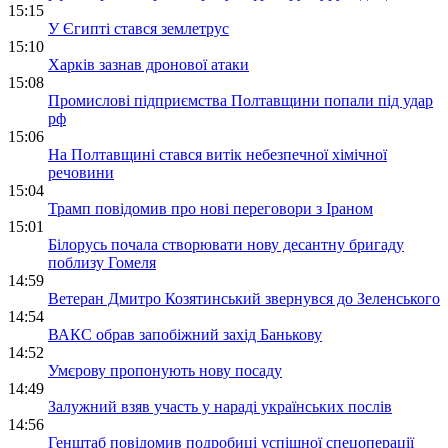
15:15
У Єгипті стався землетрус
15:10
Харків зазнав дронової атаки
15:08
Промислові підприємства Полтавщини попали під удар
рф
15:06
На Полтавщині стався витік небезпечної хімічної
речовини
15:04
Трамп повідомив про нові переговори з Іраном
15:01
Білорусь почала створювати нову десантну бригаду
поблизу Гомеля
14:59
Ветеран Дмитро Козятинський звернувся до Зеленського
14:54
ВАКС обрав запобіжний захід Банькову
14:52
Умєрову пропонують нову посаду
14:49
Залужний взяв участь у нараді українських послів
14:56
Генштаб повідомив подробиці успішної спецоперації