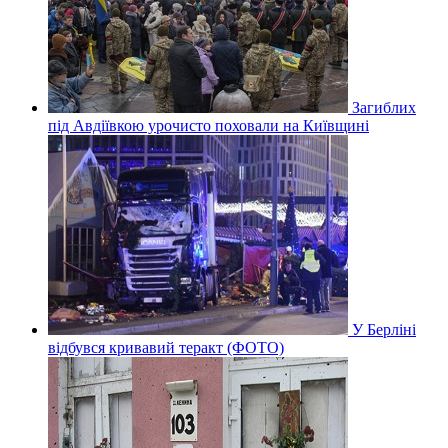
Загиблих
під Авдіївкою урочисто поховали на Київщині
У Берліні
відбувся кривавий теракт (ФОТО)