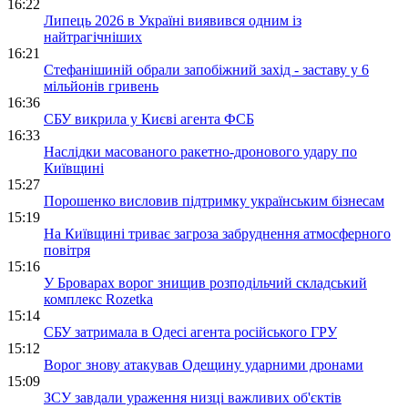
16:22
Липець 2026 в Україні виявився одним із
найтрагічніших
16:21
Стефанішиній обрали запобіжний захід - заставу у 6
мільйонів гривень
16:36
СБУ викрила у Києві агента ФСБ
16:33
Наслідки масованого ракетно-дронового удару по
Київщині
15:27
Порошенко висловив підтримку українським бізнесам
15:19
На Київщині триває загроза забруднення атмосферного
повітря
15:16
У Броварах ворог знищив розподільчий складський
комплекс Rozetka
15:14
СБУ затримала в Одесі агента російського ГРУ
15:12
Ворог знову атакував Одещину ударними дронами
15:09
ЗСУ завдали ураження низці важливих об'єктів