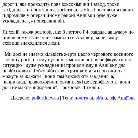
дороги, яка проходить повз коксохімічний завод, трохи
західніше, то постачання, логістика, заміна і посилення наших
підрозділів у операційному районі Авдіївки буде дуже
ускладнене", - попередив він.
Лиховій також розповів, що 8 лютого РФ завдала авіаудару по
цивільному Пункту незламності в Авдіївці, коли там у
сховищі знаходилися люди.
"Ми досі не знаємо кількість жертв цього чергового воєнного
злочину росіян, тому що немає можливості верифікувати цю
ситуацію - дуже ускладнений процес в'їзду в Авдіївку для
невійськових. Тобто військові з ризиком для свого життя
можуть заїжджати - вони там виконують завдання, а,
наприклад, правоохоронні органи, які це верифікують, вони
досі не мають інформації", - розповів Лиховій.
Джерело:
politic.kiev.ua
| Теги:
політика
,
війна
,
рф
,
Авдіївка