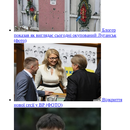
Блогер
показав як виглядає сьогодні окупований Луганськ
(фото)
Відкриття
нової сесії у ВР (ФОТО)