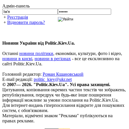
Адмін-панель
+
Реєстрація
+
Відновити пароль?
Новини України від Politic.Kiev.Ua.
Останні
новини політики
, економіки, культури, фото і відео,
новини в києві
,
новини в регіонах
- все це ексклюзивно на
сайті Politic.Kiev.Ua.
Головний редактор:
Роман Кшановський
E-mail редакції:
politic_kiev@ukr.net
© 2007— 2026. "Politic.Kiev.Ua". Усі права захищені.
Цитування, копіювання окремих частин текстів чи зображень,
републікування, передрук чи будь-яке інше поширення
інформації можливе за умови посилання на Politic.Kiev.Ua.
Для інтернет-видань гіперпосилання відкрите для пошукових
систем, є обов'язковим.
Матеріали, відмічені знаком "Реклама" публікуються на
правах реклами.