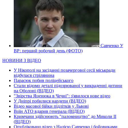
Савченко У
ВР: перший робочий день (ФОТО)
НОВИНИ З ВІДЕО
У Нікополі на засіданні позачергової сесії міськради
відбулася стрілянина
Парасюк побив поліцейського
Стали відомо деталі підозрюваної у викраденні дитини
на Оболоні (ВІДЕО)
"Звірства Яценюка в Чечні": з'явилося нове відео
У Дніпрі побилися нардепи (ВІДЕО)
Відео масової бійки підлітків у Львові
Воїн АТО вдарив генерала (ВІДЕО)
Кримчани здійснюють "паломництво" до Миколи ІІ
(ВІДЕО)
Опубліковано відео з Надією Савченко і бойовиками