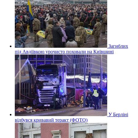
Загиблих
під Авдіївкою урочисто поховали на Київщині
У Берліні
відбувся кривавий теракт (ФОТО)