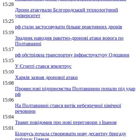
15:28
Дрони атакували Бєлгородський технологічний
університет
15:25
рф стали застосовувати більше реактивних дронів
15:19
Зрадник наводив ракетно-дронові атаки ворога по
Полтавщині
15:17
рф обстріляла транспортну інфраструктуру Одещини
15:15
У Єгипті стався землетрус
15:10
Харків зазнав дронової атаки
15:08
Промислові підприємства Полтавщини попали під удар
рф
15:06
На Полтавщині стався витік небезпечної хімічної
речовини
15:04
Трамп повідомив про нові переговори з Іраном
15:01
Білорусь почала створювати нову десантну бригаду
поблизу Гомеля