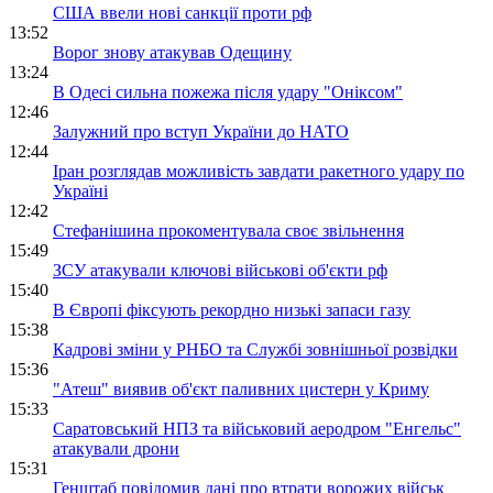
США ввели нові санкції проти рф
13:52
Ворог знову атакував Одещину
13:24
В Одесі сильна пожежа після удару "Оніксом"
12:46
Залужний про вступ України до НАТО
12:44
Іран розглядав можливість завдати ракетного удару по
Україні
12:42
Стефанішина прокоментувала своє звільнення
15:49
ЗСУ атакували ключові військові об'єкти рф
15:40
В Європі фіксують рекордно низькі запаси газу
15:38
Кадрові зміни у РНБО та Службі зовнішньої розвідки
15:36
"Атеш" виявив об'єкт паливних цистерн у Криму
15:33
Саратовський НПЗ та військовий аеродром "Енгельс"
атакували дрони
15:31
Генштаб повідомив дані про втрати ворожих військ