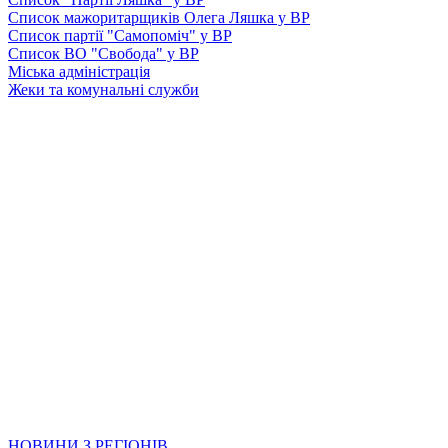
Список мажоритарщиків Олега Ляшка у ВР
Список партії "Самопоміч" у ВР
Список ВО "Свобода" у ВР
Міська адміністрація
Жеки та комунальні служби
НОВИНИ З РЕГІОНІВ