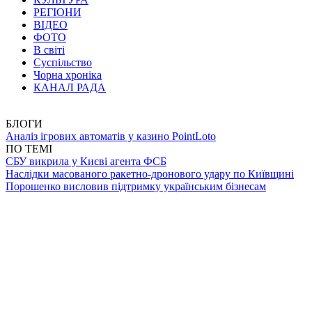
РЕГІОНИ
ВІДЕО
ФОТО
В світі
Суспільство
Чорна хроніка
КАНАЛ РАДА
БЛОГИ
Аналіз ігрових автоматів у казино PointLoto
ПО ТЕМІ
СБУ викрила у Києві агента ФСБ
Наслідки масованого ракетно-дронового удару по Київщині
Порошенко висловив підтримку українським бізнесам