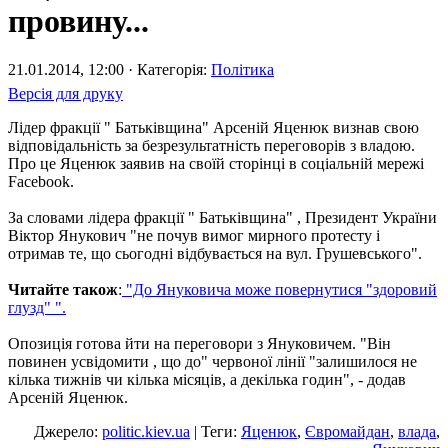
провину...
21.01.2014, 12:00 · Категорія:
Політика
Версія для друку
Лідер фракції " Батьківщина" Арсеній Яценюк визнав свою
відповідальність за безрезультатність переговорів з владою.
Про це Яценюк заявив на своїй сторінці в соціальній мережі
Facebook.
За словами лідера фракції " Батьківщина" , Президент України
Віктор Янукович "не почув вимог мирного протесту і
отримав те, що сьогодні відбувається на вул. Грушевського".
Читайте також
:
"До Януковича може повернутися "здоровий
глузд" ".
Опозиція готова йти на переговори з Януковичем. "Він
повинен усвідомити , що до" червоної лінії "залишилося не
кілька тижнів чи кілька місяців, а декілька годин", - додав
Арсеній Яценюк.
Джерело:
politic.kiev.ua
| Теги:
Яценюк
,
Євромайдан
,
влада
,