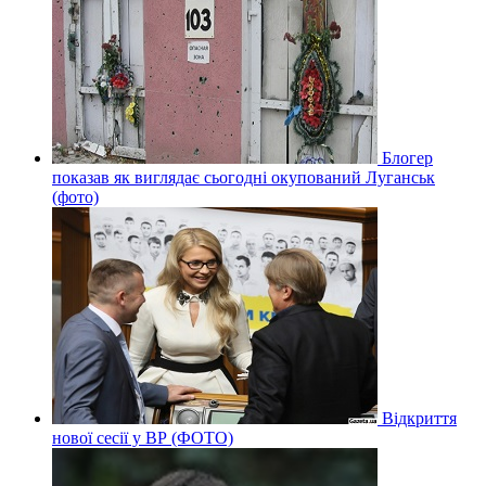
Блогер
показав як виглядає сьогодні окупований Луганськ
(фото)
Відкриття
нової сесії у ВР (ФОТО)