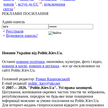
1
49
човнів
,
вступ до ЄС
,
відключення
2
світла
РЕКЛАМНІ ПОСИЛАННЯ
Адмін-панель
+
Реєстрація
+
Відновити пароль?
Новини України від Politic.Kiev.Ua.
Останні
новини політики
, економіки, культури, фото і відео,
новини в києві
,
новини в регіонах
- все це ексклюзивно на
сайті Politic.Kiev.Ua.
Головний редактор:
Роман Кшановський
E-mail редакції:
politic_kiev@ukr.net
© 2007— 2026. "Politic.Kiev.Ua". Усі права захищені.
Цитування, копіювання окремих частин текстів чи зображень,
републікування, передрук чи будь-яке інше поширення
інформації можливе за умови посилання на Politic.Kiev.Ua.
Для інтернет-видань гіперпосилання відкрите для пошукових