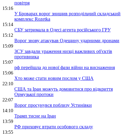
повітря
15:16
У Броварах ворог знищив розподільчий складський
комплекс Rozetka
15:14
СБУ затримала в Одесі агента російського ГРУ
15:12
Ворог знову атакував Одещину ударними дронами
15:09
ЗСУ завдали ураження низці важливих об'єктів
противника
15:07
рф перейшла до нової фази війни на виснаження
15:06
Хто може стати новим послом у США
22:10
США та Іран можуть домовитися про відкриття
Ормузької протоки
22:07
Ворог просунувся поблизу Устинівки
14:10
Трамп тисне на Іран
13:59
РФ приховує втрати особового складу
13:55