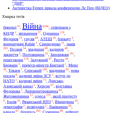
"ДНР"
Активістка Femen зірвала конференцію Ле Пен (ВІДЕО)
Хмарка тегів
Війна
35
6596
біженці
,
,
співпраця з
1
57
119
Одещина
КНДР
,
звільнення
,
,
25
69
29
3
Федоров
,
грузія
,
АТЕШ
,
блекаут
,
1
11
львів
винищувачі Rafale
,
Свириденко
,
205
54
69
48
,
Пєсков
,
зрадниця
,
кадиров
,
3
55
191
Запоріжжя
закриття
,
Полтавщина
,
,
178
97
30
переговори
,
Залужний
,
Рютте
,
3
1
Бровари
,
прем'єр-міністр Британії
,
Мерц
36
7
100
82
Сирський
,
Токаєв
,
,
зрадники
,
нова
6
1
посада
,
кадрові зміни ЗСУ
,
вступ до
1
72
НАТО
,
кадрові зміни
,
Донсько-
1
67
Азовський канал
,
Херсон
,
відставка
1
84
Федорова
,
Дніпропетровщина
,
12
275
одеса
Житомирщина
,
,
акції протесту
9
35
1
16
,
Італія
,
Рязанський НПЗ
,
Вінничина
,
2
2
26
демографія
,
розвіддані
,
Львівщина
,
67
202
80
білорусь
канада
,
,
Сумщина
,
дефіцит