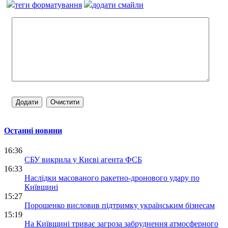
теги форматування
додати смайли
Останні новини
16:36
СБУ викрила у Києві агента ФСБ
16:33
Наслідки масованого ракетно-дронового удару по
Київщині
15:27
Порошенко висловив підтримку українським бізнесам
15:19
На Київщині триває загроза забруднення атмосферного