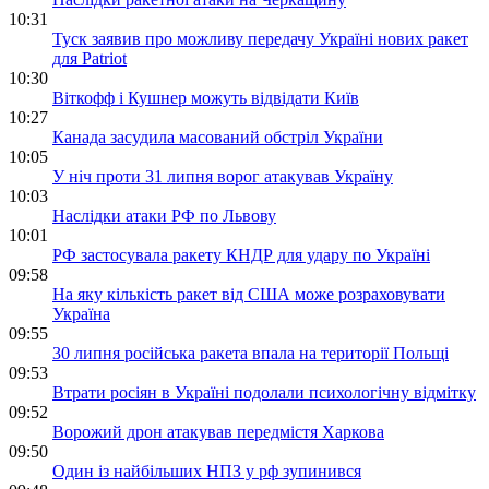
10:31
Туск заявив про можливу передачу Україні нових ракет
для Patriot
10:30
Віткофф і Кушнер можуть відвідати Київ
10:27
Канада засудила масований обстріл України
10:05
У ніч проти 31 липня ворог атакував Україну
10:03
Наслідки атаки РФ по Львову
10:01
РФ застосувала ракету КНДР для удару по Україні
09:58
На яку кількість ракет від США може розраховувати
Україна
09:55
30 липня російська ракета впала на території Польщі
09:53
Втрати росіян в Україні подолали психологічну відмітку
09:52
Ворожий дрон атакував передмістя Харкова
09:50
Один із найбільших НПЗ у рф зупинився