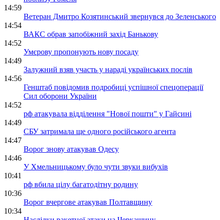
14:59
Ветеран Дмитро Козятинський звернувся до Зеленського
14:54
ВАКС обрав запобіжний захід Банькову
14:52
Умєрову пропонують нову посаду
14:49
Залужний взяв участь у нараді українських послів
14:56
Генштаб повідомив подробиці успішної спецоперації
Сил оборони України
14:52
рф атакувала відділення "Нової пошти" у Гайсині
14:49
СБУ затримала ще одного російського агента
14:47
Ворог знову атакував Одесу
14:46
У Хмельницькому було чути звуки вибухів
10:41
рф вбила цілу багатодітну родину
10:36
Ворог вчергове атакував Полтавщину
10:34
Наслідки ракетної атаки на Черкащину