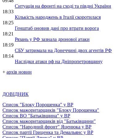
09:48
Ситуація на фронті на сході та півдні України
18:33
Кількість народжень в Італії скоротилася
18:25
Генштаб оновив дані про втрати ворога
18:21
Рязань у РФ зазнала дронової атаки
18:19
СБУ затримала на Донеччині двох агентів РФ
18:14
Наслідки атаки рф на Дніпропетровщину
+
архів новин
ДОВІДНИК
Список "Блоку Порошенка" у ВР
Список мажоритарщиків "Блоку Порошенка"
Список ВО "Батьківщина" у ВР
Список мажоритарщиків від "Батьківщини"
Список "Народний фронт" Яценюка у ВР
Список партії Гриценка та Демальянс у ВР
Список "Партії Ляшка" у ВР