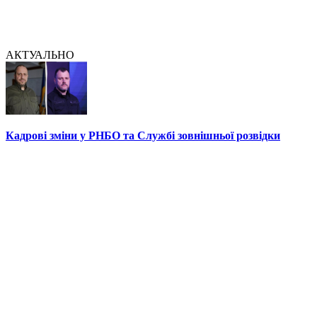
АКТУАЛЬНО
Кадрові зміни у РНБО та Службі зовнішньої розвідки