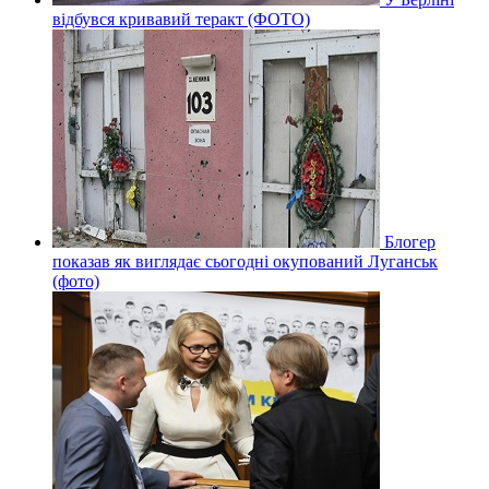
відбувся кривавий теракт (ФОТО)
Блогер
показав як виглядає сьогодні окупований Луганськ
(фото)