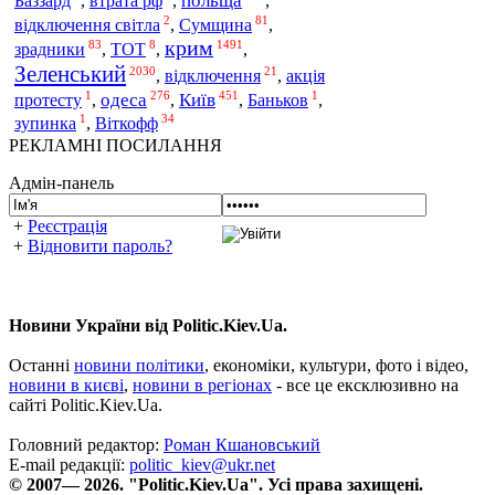
польща
Баззард
,
втрата рф
,
,
2
81
відключення світла
,
Сумщина
,
крим
83
8
1491
зрадники
,
ТОТ
,
,
Зеленський
2030
21
,
відключення
,
акція
1
276
451
1
одеса
Київ
протесту
,
,
,
Баньков
,
1
34
зупинка
,
Віткофф
РЕКЛАМНІ ПОСИЛАННЯ
Адмін-панель
+
Реєстрація
+
Відновити пароль?
Новини України від Politic.Kiev.Ua.
Останні
новини політики
, економіки, культури, фото і відео,
новини в києві
,
новини в регіонах
- все це ексклюзивно на
сайті Politic.Kiev.Ua.
Головний редактор:
Роман Кшановський
E-mail редакції:
politic_kiev@ukr.net
© 2007— 2026. "Politic.Kiev.Ua". Усі права захищені.