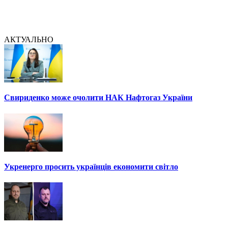
АКТУАЛЬНО
Свириденко може очолити НАК Нафтогаз України
Укренерго просить українців економити світло