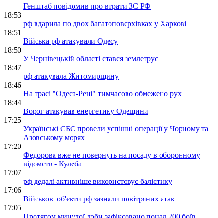
Генштаб повідомив про втрати ЗС РФ
18:53
рф вдарила по двох багатоповерхівках у Харкові
18:51
Війська рф атакували Одесу
18:50
У Чернівецькій області стався землетрус
18:47
рф атакувала Житомирщину
18:46
На трасі "Одеса-Рені" тимчасово обмежено рух
18:44
Ворог атакував енергетику Одещини
17:25
Українські СБС провели успішні операції у Чорному та
Азовському морях
17:20
Федорова вже не повернуть на посаду в оборонному
відомств - Кулеба
17:07
рф дедалі активніше використовує балістику
17:06
Військові об'єкти рф зазнали повітряних атак
17:05
Протягом минулої доби зафіксовано понад 200 боїв