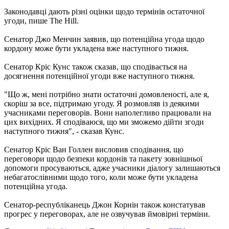
Законодавці дають різні оцінки щодо термінів остаточної
угоди, пише The Hill.
Сенатор Джо Менчин заявив, що потенційна угода щодо
кордону може бути укладена вже наступного тижня.
Сенатор Кріс Кунс також сказав, що сподівається на
досягнення потенційної угоди вже наступного тижня.
"Що ж, мені потрібно знати остаточні домовленості, але я,
скоріш за все, підтримаю угоду. Я розмовляв із деякими
учасниками переговорів. Вони наполегливо працювали на
цих вихідних. Я сподіваюся, що ми зможемо дійти згоди
наступного тижня", - сказав Кунс.
Сенатор Кріс Ван Голлен висловив сподівання, що
переговори щодо безпеки кордонів та пакету зовнішньої
допомоги просуваються, адже учасники діалогу залишаються
небагатослівними щодо того, коли може бути укладена
потенційна угода.
Сенатор-республіканець Джон Корнін також констатував
прогрес у переговорах, але не озвучував ймовірні терміни.