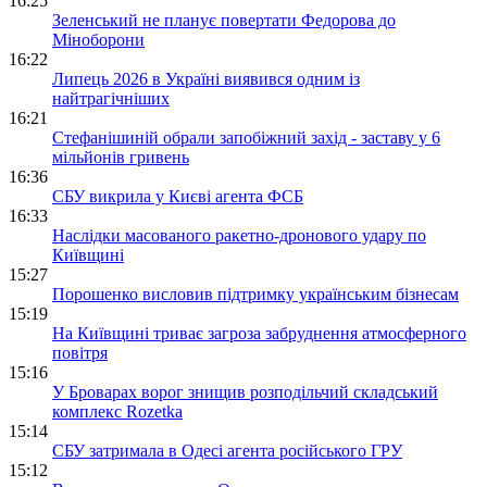
16:25
Зеленський не планує повертати Федорова до
Міноборони
16:22
Липець 2026 в Україні виявився одним із
найтрагічніших
16:21
Стефанішиній обрали запобіжний захід - заставу у 6
мільйонів гривень
16:36
СБУ викрила у Києві агента ФСБ
16:33
Наслідки масованого ракетно-дронового удару по
Київщині
15:27
Порошенко висловив підтримку українським бізнесам
15:19
На Київщині триває загроза забруднення атмосферного
повітря
15:16
У Броварах ворог знищив розподільчий складський
комплекс Rozetka
15:14
СБУ затримала в Одесі агента російського ГРУ
15:12