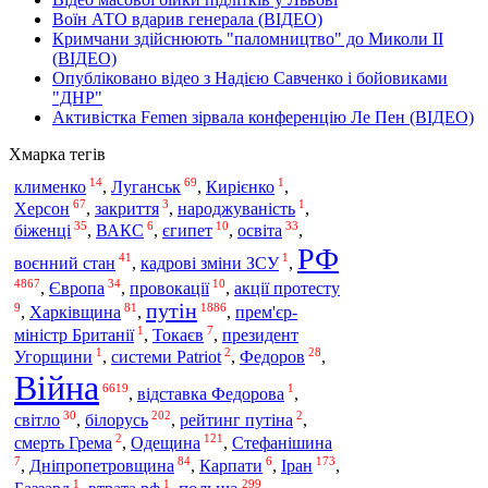
Воїн АТО вдарив генерала (ВІДЕО)
Кримчани здійснюють "паломництво" до Миколи ІІ
(ВІДЕО)
Опубліковано відео з Надією Савченко і бойовиками
"ДНР"
Активістка Femen зірвала конференцію Ле Пен (ВІДЕО)
Хмарка тегів
14
69
1
клименко
,
Луганськ
,
Кирієнко
,
67
3
1
Херсон
,
закриття
,
народжуваність
,
35
6
10
33
біженці
,
ВАКС
,
єгипет
,
освіта
,
РФ
41
1
воєнний стан
,
кадрові зміни ЗСУ
,
4867
34
10
,
Європа
,
провокації
,
акції протесту
путін
9
81
1886
,
Харківщина
,
,
прем'єр-
1
7
міністр Британії
,
Токаєв
,
президент
1
2
28
Угорщини
,
системи Patriot
,
Федоров
,
Війна
6619
1
,
відставка Федорова
,
30
202
2
білорусь
світло
,
,
рейтинг путіна
,
2
121
Одещина
смерть Грема
,
,
Стефанішина
7
84
6
173
Іран
,
Дніпропетровщина
,
Карпати
,
,
1
1
299