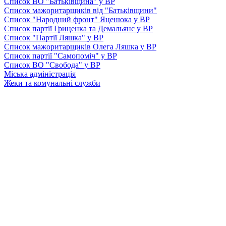
Список ВО "Батьківщина" у ВР
Список мажоритарщиків від "Батьківщини"
Список "Народний фронт" Яценюка у ВР
Список партії Гриценка та Демальянс у ВР
Список "Партії Ляшка" у ВР
Список мажоритарщиків Олега Ляшка у ВР
Список партії "Самопоміч" у ВР
Список ВО "Свобода" у ВР
Міська адміністрація
Жеки та комунальні служби