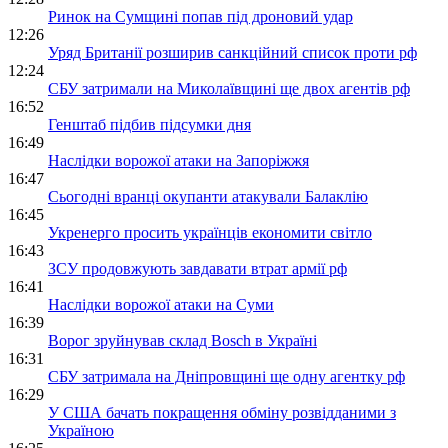
Ринок на Сумщині попав під дроновий удар
12:26
Уряд Британії розширив санкційний список проти рф
12:24
СБУ затримали на Миколаївщині ще двох агентів рф
16:52
Генштаб підбив підсумки дня
16:49
Наслідки ворожої атаки на Запоріжжя
16:47
Сьогодні вранці окупанти атакували Балаклію
16:45
Укренерго просить українців економити світло
16:43
ЗСУ продовжують завдавати втрат армії рф
16:41
Наслідки ворожої атаки на Суми
16:39
Ворог зруйнував склад Bosch в Україні
16:31
СБУ затримала на Дніпровщині ще одну агентку рф
16:29
У США бачать покращення обміну розвідданими з
Україною