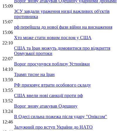
Ворог знову атакував Одещину ударними дронами
15:09
ЗСУ завдали ураження низці важливих об'єктів
противника
15:07
рф перейшла до нової фази війни на виснаження
15:06
Хто може стати новим послом у США
22:10
США та Іран можуть домовитися про відкриття
Ормузької протоки
22:07
Ворог просунувся поблизу Устинівки
14:10
Трамп тисне на Іран
13:59
РФ приховує втрати особового складу
13:55
США ввели нові санкції проти рф
13:52
Ворог знову атакував Одещину
13:24
В Одесі сильна пожежа після удару "Оніксом"
12:46
Залужний про вступ України до НАТО