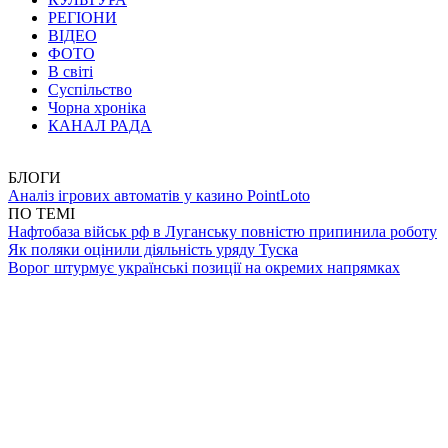
РЕГІОНИ
ВІДЕО
ФОТО
В світі
Суспільство
Чорна хроніка
КАНАЛ РАДА
БЛОГИ
Аналіз ігрових автоматів у казино PointLoto
ПО ТЕМІ
Нафтобаза військ рф в Луганську повністю припинила роботу
Як поляки оцінили діяльність уряду Туска
Ворог штурмує українські позиції на окремих напрямках