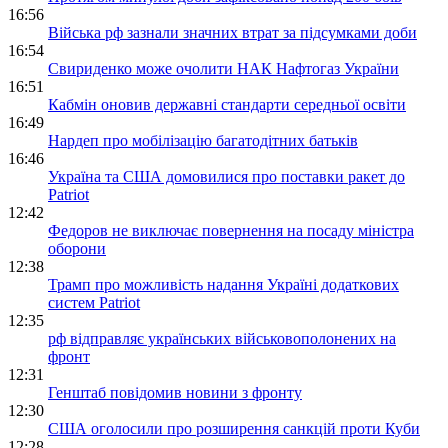
16:56
Війська рф зазнали значних втрат за підсумками доби
16:54
Свириденко може очолити НАК Нафтогаз України
16:51
Кабмін оновив державні стандарти середньої освіти
16:49
Нардеп про мобілізацію багатодітних батьків
16:46
Україна та США домовилися про поставки ракет до
Patriot
12:42
Федоров не виключає повернення на посаду міністра
оборони
12:38
Трамп про можливість надання Україні додаткових
систем Patriot
12:35
рф відправляє українських військовополонених на
фронт
12:31
Генштаб повідомив новини з фронту
12:30
США оголосили про розширення санкцій проти Куби
12:28