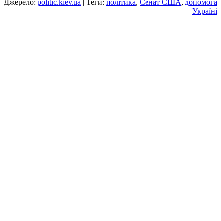
Джерело:
politic.kiev.ua
| Теги:
політика
,
Сенат США
,
допомога
Україні