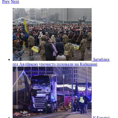
Prev
Next
Загиблих
під Авдіївкою урочисто поховали на Київщині
У Берліні