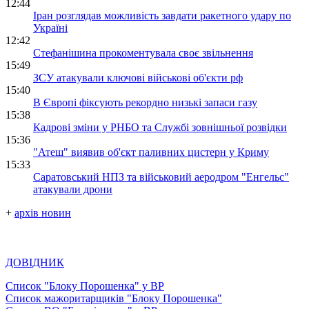
12:44
Іран розглядав можливість завдати ракетного удару по
Україні
12:42
Стефанішина прокоментувала своє звільнення
15:49
ЗСУ атакували ключові військові об'єкти рф
15:40
В Європі фіксують рекордно низькі запаси газу
15:38
Кадрові зміни у РНБО та Службі зовнішньої розвідки
15:36
"Атеш" виявив об'єкт паливних цистерн у Криму
15:33
Саратовський НПЗ та військовий аеродром "Енгельс"
атакували дрони
+
архів новин
ДОВІДНИК
Список "Блоку Порошенка" у ВР
Список мажоритарщиків "Блоку Порошенка"