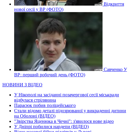
Відкриття
нової сесії у ВР (ФОТО)
Савченко У
ВР: перший робочий день (ФОТО)
НОВИНИ З ВІДЕО
У Нікополі на засіданні позачергової сесії міськради
відбулася стрілянина
Парасюк побив поліцейського
Стали відомо деталі підозрюваної у викраденні дитини
на Оболоні (ВІДЕО)
"Звірства Яценюка в Чечні": з'явилося нове відео
У Дніпрі побилися нардепи (ВІДЕО)
Відео масової бійки підлітків у Львові