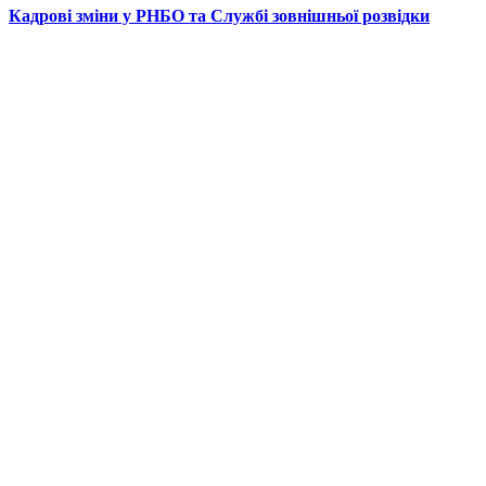
Кадрові зміни у РНБО та Службі зовнішньої розвідки