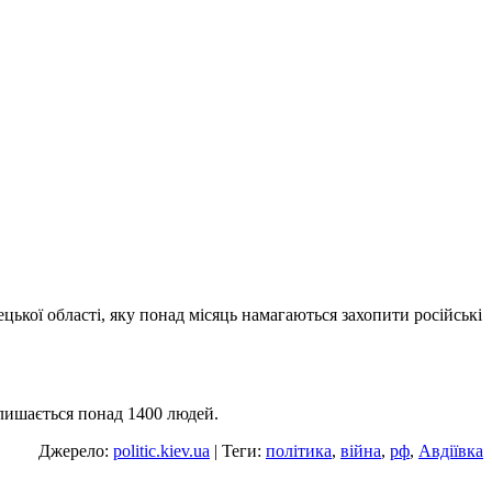
ької області, яку понад місяць намагаються захопити російські
залишається понад 1400 людей.
Джерело:
politic.kiev.ua
| Теги:
політика
,
війна
,
рф
,
Авдіївка