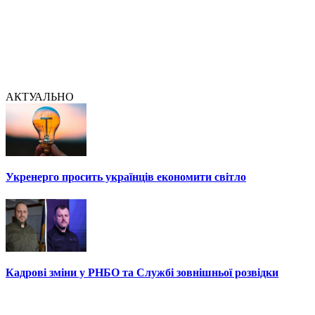
АКТУАЛЬНО
Укренерго просить українців економити світло
Кадрові зміни у РНБО та Службі зовнішньої розвідки