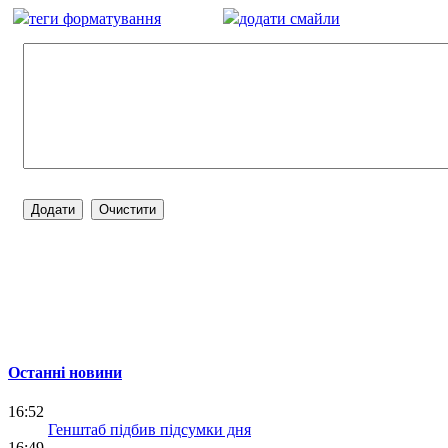
теги форматування
додати смайли
Останні новини
16:52
Генштаб підбив підсумки дня
16:49