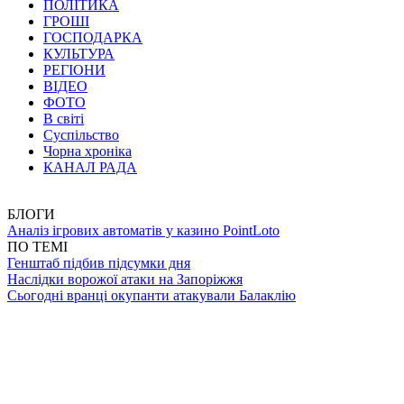
ПОЛІТИКА
ГРОШІ
ГОСПОДАРКА
КУЛЬТУРА
РЕГІОНИ
ВІДЕО
ФОТО
В світі
Суспільство
Чорна хроніка
КАНАЛ РАДА
БЛОГИ
Аналіз ігрових автоматів у казино PointLoto
ПО ТЕМІ
Генштаб підбив підсумки дня
Наслідки ворожої атаки на Запоріжжя
Сьогодні вранці окупанти атакували Балаклію