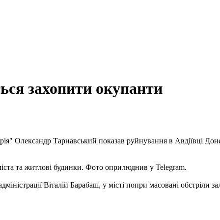
ться захопити окупанти
ія" Олександр Тарнавський показав руйнування в Авдіївці Донец
іста та житлові будинки. Фото оприлюднив у Telegram.
адміністрації Віталій Барабаш, у місті попри масовані обстріли 