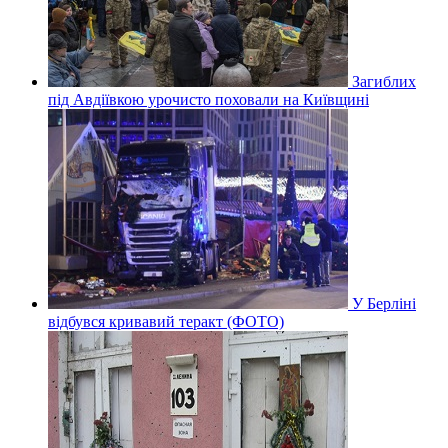
Загиблих
під Авдіївкою урочисто поховали на Київщині
У Берліні
відбувся кривавий теракт (ФОТО)