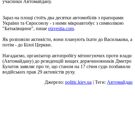
учасники Автомайдану.
Зараз на площі стоїть два десятки автомобілів з прапорами
України та Євросоюзу - з ними мікроавтобус з символікою
"Батьківщини", пише
еizvestia.com
.
Як розповіли активісти, вони планують їхати до Василькова, а
потім - до Білої Церкви.
Нагадаємо, організатор автопробігу мітингуючих проти влади
(Автомайдану) до резиденцій вищих держчиновників Дмитро
Булатов заявляє про те, що станом на 17 січня суди позбавили
водійських прав 29 активістів руху.
Джерело:
politic.kiev.ua
| Теги:
Автомайдан