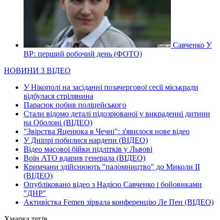
Савченко У
ВР: перший робочий день (ФОТО)
НОВИНИ З ВІДЕО
У Нікополі на засіданні позачергової сесії міськради
відбулася стрілянина
Парасюк побив поліцейського
Стали відомо деталі підозрюваної у викраденні дитини
на Оболоні (ВІДЕО)
"Звірства Яценюка в Чечні": з'явилося нове відео
У Дніпрі побилися нардепи (ВІДЕО)
Відео масової бійки підлітків у Львові
Воїн АТО вдарив генерала (ВІДЕО)
Кримчани здійснюють "паломництво" до Миколи ІІ
(ВІДЕО)
Опубліковано відео з Надією Савченко і бойовиками
"ДНР"
Активістка Femen зірвала конференцію Ле Пен (ВІДЕО)
Хмарка тегів