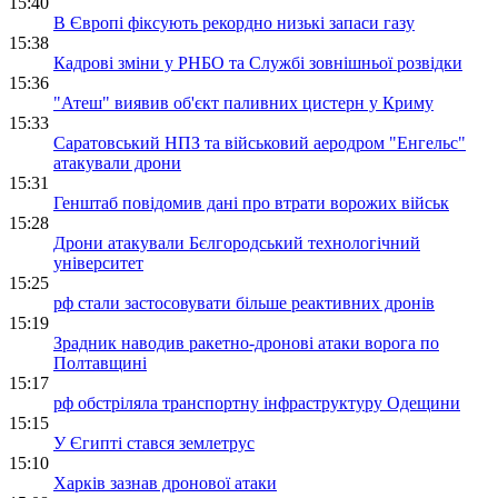
15:40
В Європі фіксують рекордно низькі запаси газу
15:38
Кадрові зміни у РНБО та Службі зовнішньої розвідки
15:36
"Атеш" виявив об'єкт паливних цистерн у Криму
15:33
Саратовський НПЗ та військовий аеродром "Енгельс"
атакували дрони
15:31
Генштаб повідомив дані про втрати ворожих військ
15:28
Дрони атакували Бєлгородський технологічний
університет
15:25
рф стали застосовувати більше реактивних дронів
15:19
Зрадник наводив ракетно-дронові атаки ворога по
Полтавщині
15:17
рф обстріляла транспортну інфраструктуру Одещини
15:15
У Єгипті стався землетрус
15:10
Харків зазнав дронової атаки