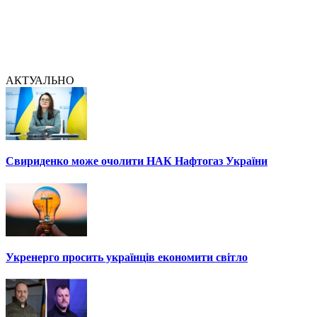
АКТУАЛЬНО
Свириденко може очолити НАК Нафтогаз України
Укренерго просить українців економити світло