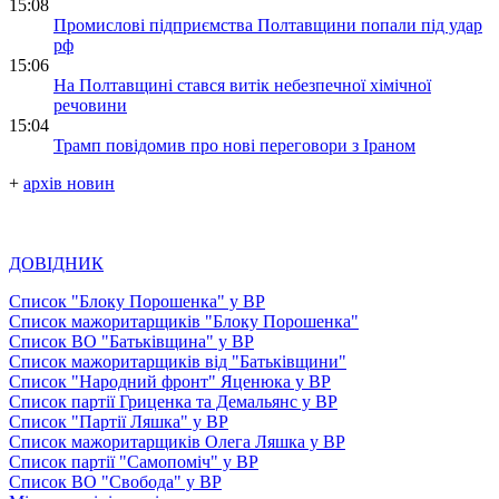
15:08
Промислові підприємства Полтавщини попали під удар
рф
15:06
На Полтавщині стався витік небезпечної хімічної
речовини
15:04
Трамп повідомив про нові переговори з Іраном
+
архів новин
ДОВІДНИК
Список "Блоку Порошенка" у ВР
Список мажоритарщиків "Блоку Порошенка"
Список ВО "Батьківщина" у ВР
Список мажоритарщиків від "Батьківщини"
Список "Народний фронт" Яценюка у ВР
Список партії Гриценка та Демальянс у ВР
Список "Партії Ляшка" у ВР
Список мажоритарщиків Олега Ляшка у ВР
Список партії "Самопоміч" у ВР
Список ВО "Свобода" у ВР