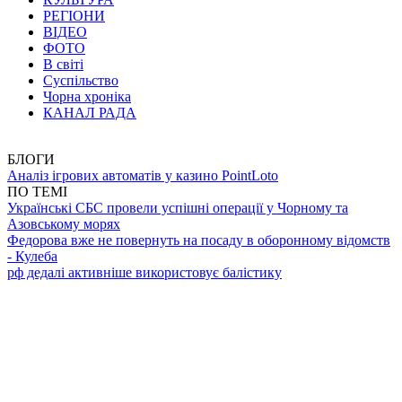
РЕГІОНИ
ВІДЕО
ФОТО
В світі
Суспільство
Чорна хроніка
КАНАЛ РАДА
БЛОГИ
Аналіз ігрових автоматів у казино PointLoto
ПО ТЕМІ
Українські СБС провели успішні операції у Чорному та
Азовському морях
Федорова вже не повернуть на посаду в оборонному відомств
- Кулеба
рф дедалі активніше використовує балістику