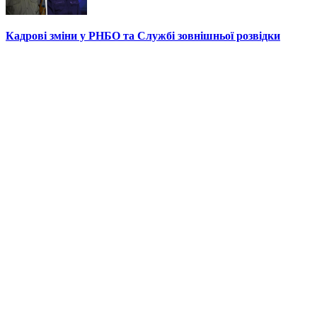
Кадрові зміни у РНБО та Службі зовнішньої розвідки