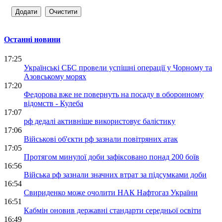
Останні новини
17:25
Українські СБС провели успішні операції у Чорному та
Азовському морях
17:20
Федорова вже не повернуть на посаду в оборонному
відомств - Кулеба
17:07
рф дедалі активніше використовує балістику
17:06
Військові об'єкти рф зазнали повітряних атак
17:05
Протягом минулої доби зафіксовано понад 200 боїв
16:56
Війська рф зазнали значних втрат за підсумками доби
16:54
Свириденко може очолити НАК Нафтогаз України
16:51
Кабмін оновив державні стандарти середньої освіти
16:49