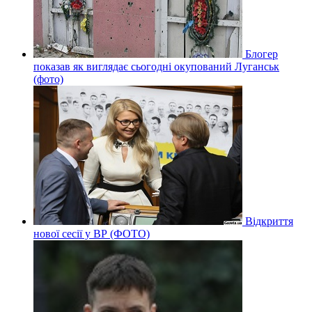
Блогер
показав як виглядає сьогодні окупований Луганськ
(фото)
Відкриття
нової сесії у ВР (ФОТО)