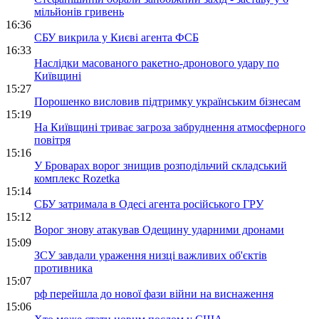
мільйонів гривень
16:36
СБУ викрила у Києві агента ФСБ
16:33
Наслідки масованого ракетно-дронового удару по
Київщині
15:27
Порошенко висловив підтримку українським бізнесам
15:19
На Київщині триває загроза забруднення атмосферного
повітря
15:16
У Броварах ворог знищив розподільчий складський
комплекс Rozetka
15:14
СБУ затримала в Одесі агента російського ГРУ
15:12
Ворог знову атакував Одещину ударними дронами
15:09
ЗСУ завдали ураження низці важливих об'єктів
противника
15:07
рф перейшла до нової фази війни на виснаження
15:06