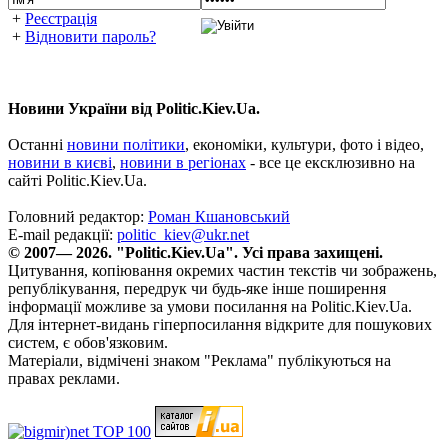
+
Реєстрація
+
Відновити пароль?
Новини України від Politic.Kiev.Ua.
Останні
новини політики
, економіки, культури, фото і відео,
новини в києві
,
новини в регіонах
- все це ексклюзивно на
сайті Politic.Kiev.Ua.
Головний редактор:
Роман Кшановський
E-mail редакції:
politic_kiev@ukr.net
© 2007— 2026. "Politic.Kiev.Ua". Усі права захищені.
Цитування, копіювання окремих частин текстів чи зображень,
републікування, передрук чи будь-яке інше поширення
інформації можливе за умови посилання на Politic.Kiev.Ua.
Для інтернет-видань гіперпосилання відкрите для пошукових
систем, є обов'язковим.
Матеріали, відмічені знаком "Реклама" публікуються на
правах реклами.