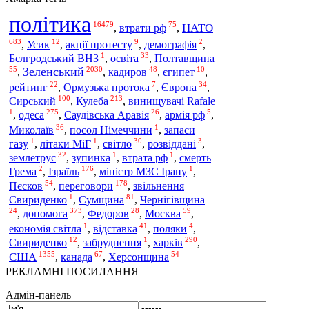
політика
16479
75
НАТО
,
втрати рф
,
683
12
9
2
,
Усик
,
акції протесту
,
демографія
,
1
33
Бєлгродський ВНЗ
,
освіта
,
Полтавщина
55
2030
48
10
Зеленський
,
,
кадиров
,
єгипет
,
22
7
34
рейтинг
,
Ормузька протока
,
Європа
,
100
213
Сирський
,
Кулеба
,
винищувачі Rafale
1
275
26
5
одеса
,
,
Саудівська Аравія
,
армія рф
,
36
1
Миколаїв
,
посол Німеччини
,
запаси
1
1
30
3
газу
,
літаки МіГ
,
світло
,
розвіддані
,
32
1
1
землетрус
,
зупинка
,
втрата рф
,
смерть
2
176
1
Грема
,
Ізраїль
,
міністр МЗС Ірану
,
54
178
Пєсков
,
переговори
,
звільнення
1
81
Свириденко
,
Сумщина
,
Чернігівщина
24
373
28
59
допомога
,
,
Федоров
,
Москва
,
1
41
4
економія світла
,
відставка
,
поляки
,
12
1
290
харків
Свириденко
,
забруднення
,
,
1355
67
54
США
,
канада
,
Херсонщина
РЕКЛАМНІ ПОСИЛАННЯ
Адмін-панель