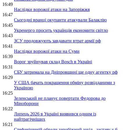
16:49
Наслідки ворожої атаки на Запоріжжя
16:47
Сьогодні вранці окупанти атакували Балаклію
16:45
Укренерго просить українців економити світло
16:43
ЗСУ продовжують завдавати втрат армії рф
16:41
Наслідки ворожої атаки на Суми
16:39
Ворог зруйнував склад Bosch в Україні
16:31
СБУ затримала на Дніпровщині ще одну агентку рф
16:29
У США бачать покращення обміну розвідданими з
Україною
16:25
Зеленський не планує повертати Федорова до
Міноборони
16:22
Липець 2026 в Україні виявився одним із
найтрагічніших
16:21
Стефанішиній обрали запобіжний захід - заставу у 6