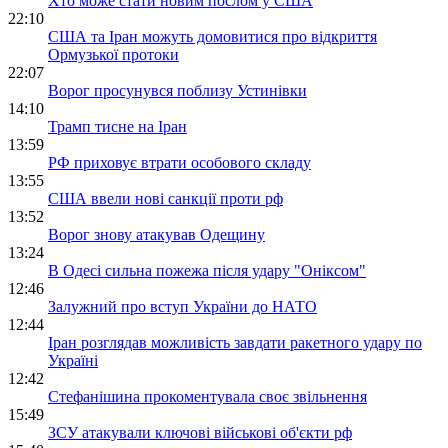
Хто може стати новим послом у США
22:10
США та Іран можуть домовитися про відкриття
Ормузької протоки
22:07
Ворог просунувся поблизу Устинівки
14:10
Трамп тисне на Іран
13:59
РФ приховує втрати особового складу
13:55
США ввели нові санкції проти рф
13:52
Ворог знову атакував Одещину
13:24
В Одесі сильна пожежа після удару "Оніксом"
12:46
Залужний про вступ України до НАТО
12:44
Іран розглядав можливість завдати ракетного удару по
Україні
12:42
Стефанішина прокоментувала своє звільнення
15:49
ЗСУ атакували ключові військові об'єкти рф