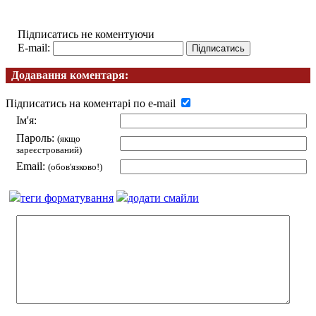
Підписатись не коментуючи
E-mail:
Додавання коментаря:
Підписатись на коментарі по e-mail
Ім'я:
Пароль:
(якщо
зареєстрований)
Email:
(обов'язково!)
теги форматування
додати смайли