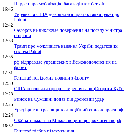
Нардеп про мобілізацію багатодітних батьків
16:46
Україна та США домовилися про поставки ракет до
Patriot
12:42
Федоров не виключає повернення на посаду міністра
оборони
12:38
Трамп про можливість надання Україні додаткових
систем Patriot
12:35
рф відправляє українських військовополонених на
фронт
12:31
Генштаб повідомив новини з фронту
12:30
США оголосили про розширення санкцій проти Куби
12:28
Ринок на Сумщині попав під дроновий удар
12:26
Уряд Британії розширив санкційний список проти рф
12:24
СБУ затримали на Миколаївщині ще двох агентів рф
16:52
Генштаб підбив підсумки дня