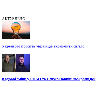
АКТУАЛЬНО
Укренерго просить українців економити світло
Кадрові зміни у РНБО та Службі зовнішньої розвідки