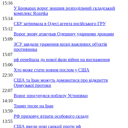
15:16
У Броварах ворог знищив розподільчий складський
комплекс Rozetka
15:14
СБУ затримала в Одесі агента російського ГРУ
15:12
Ворог знову атакував Одещину ударними дронами
15:09
ЗСУ завдали ураження низці важливих об'єктів
противника
15:07
рф перейшла до нової фази війни на виснаження
15:06
Хто може стати новим послом у США
22:10
США та Іран можуть домовитися про відкриття
Ормузької протоки
22:07
Ворог просунувся поблизу Устинівки
14:10
Трамп тисне на Іран
13:59
РФ приховує втрати особового складу
13:55
США ввели нові санкції проти рф