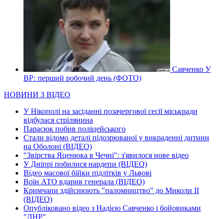
Савченко У
ВР: перший робочий день (ФОТО)
НОВИНИ З ВІДЕО
У Нікополі на засіданні позачергової сесії міськради
відбулася стрілянина
Парасюк побив поліцейського
Стали відомо деталі підозрюваної у викраденні дитини
на Оболоні (ВІДЕО)
"Звірства Яценюка в Чечні": з'явилося нове відео
У Дніпрі побилися нардепи (ВІДЕО)
Відео масової бійки підлітків у Львові
Воїн АТО вдарив генерала (ВІДЕО)
Кримчани здійснюють "паломництво" до Миколи ІІ
(ВІДЕО)
Опубліковано відео з Надією Савченко і бойовиками
"ДНР"