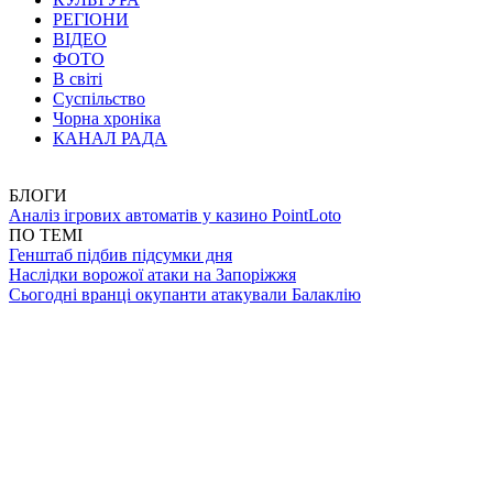
РЕГІОНИ
ВІДЕО
ФОТО
В світі
Суспільство
Чорна хроніка
КАНАЛ РАДА
БЛОГИ
Аналіз ігрових автоматів у казино PointLoto
ПО ТЕМІ
Генштаб підбив підсумки дня
Наслідки ворожої атаки на Запоріжжя
Сьогодні вранці окупанти атакували Балаклію