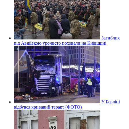
Загиблих
під Авдіївкою урочисто поховали на Київщині
У Берліні
відбувся кривавий теракт (ФОТО)