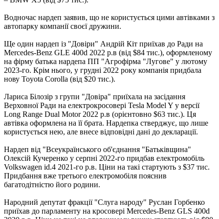
Водночас нардеп заявив, що не користується цими автівками з
автопарку компанії своєї дружини.
Ще один нардеп із "Довіри" Андрій Кіт приїхав до Ради на
Mercedes-Benz GLE 400d 2022 р.в (від $84 тис.), оформленому
на фірму батька нардепа ПП "Агрофірма "Лугове" у лютому
2023-го. Крім нього, у грудні 2022 року компанія придбала
нову Toyota Corolla (від $20 тис.).
Лариса Білозір з групи "Довіра" приїхала на засідання
Верховної Ради на електрокросовері Tesla Model Y у версії
Long Range Dual Motor 2022 р.в (орієнтовно $63 тис.). Ця
автівка оформлена на її брата. Нардепка стверджує, що лише
користується нею, але внесе відповідні дані до декларації.
Нардеп від "Всеукраїнського об'єднання "Батьківщина"
Олексій Кучеренко у серпні 2022-го придбав електромобіль
Volkswagen id.4 2021-го р.в. Ціни на такі стартують з $37 тис.
Придбання вже третього електромобіля пояснив
багатодітністю його родини.
Народний депутат фракції "Слуга народу" Руслан Горбенко
приїхав до парламенту на кросовері Mercedes-Benz GLS 400d