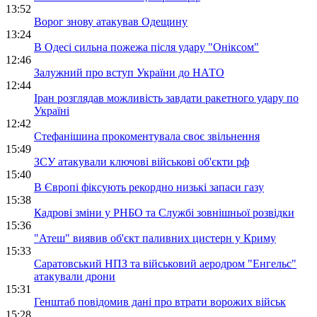
13:52
Ворог знову атакував Одещину
13:24
В Одесі сильна пожежа після удару "Оніксом"
12:46
Залужний про вступ України до НАТО
12:44
Іран розглядав можливість завдати ракетного удару по
Україні
12:42
Стефанішина прокоментувала своє звільнення
15:49
ЗСУ атакували ключові військові об'єкти рф
15:40
В Європі фіксують рекордно низькі запаси газу
15:38
Кадрові зміни у РНБО та Службі зовнішньої розвідки
15:36
"Атеш" виявив об'єкт паливних цистерн у Криму
15:33
Саратовський НПЗ та військовий аеродром "Енгельс"
атакували дрони
15:31
Генштаб повідомив дані про втрати ворожих військ
15:28