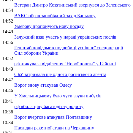
Ветеран Дмитро Козятинський звернувся до Зеленського
14:54
ВАКС обрав запобіжний захід Банькову
14:52
Умєрову пропонують нову посаду
14:49
Залужний взяв участь у нараді українських послів
14:56
Генштаб повідомив подробиці успішної спецоперації
Сил оборони України
14:52
рф атакувала відділення "Нової пошти" у Гайсині
14:49
СБУ затримала ще одного російського агента
14:47
Ворог знову атакував Одесу
14:46
У Хмельницькому було чути звуки вибухів
10:41
рф вбила цілу багатодітну родину
10:36
Ворог вчергове атакував Полтавщину
10:34
Наслідки ракетної атаки на Черкащину