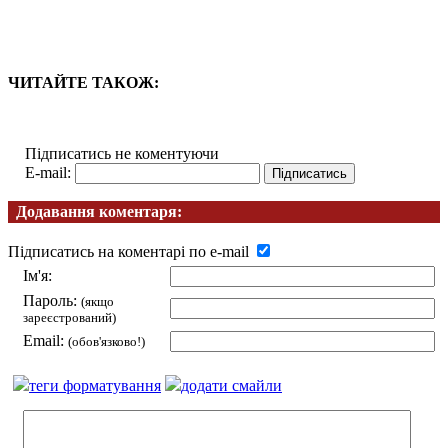
ЧИТАЙТЕ ТАКОЖ:
Підписатись не коментуючи
E-mail:
Додавання коментаря:
Підписатись на коментарі по e-mail
Ім'я:
Пароль:
(якщо
зареєстрований)
Email:
(обов'язково!)
теги форматування
додати смайли