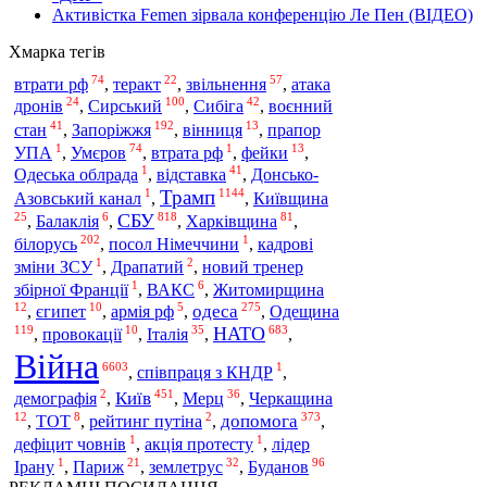
Активістка Femen зірвала конференцію Ле Пен (ВІДЕО)
Хмарка тегів
74
22
57
втрати рф
,
теракт
,
звільнення
,
атака
24
100
42
Сирський
дронів
,
,
Сибіга
,
воєнний
41
192
13
Запоріжжя
стан
,
,
вінниця
,
прапор
1
74
1
13
УПА
,
Умєров
,
втрата рф
,
фейки
,
1
41
Одеська облрада
,
відставка
,
Донсько-
Трамп
1
1144
Азовський канал
,
,
Київщина
25
6
818
81
СБУ
,
Балаклія
,
,
Харківщина
,
202
1
білорусь
,
посол Німеччини
,
кадрові
1
2
зміни ЗСУ
,
Драпатий
,
новий тренер
1
6
збірної Франції
,
ВАКС
,
Житомирщина
12
10
5
275
одеса
Одещина
,
єгипет
,
армія рф
,
,
119
10
35
683
НАТО
,
провокації
,
Італія
,
,
Війна
6603
1
,
співпраця з КНДР
,
2
451
36
Київ
демографія
,
,
Мерц
,
Черкащина
12
8
2
373
допомога
,
ТОТ
,
рейтинг путіна
,
,
1
1
дефіцит човнів
,
акція протесту
,
лідер
1
21
32
96
Ірану
,
Париж
,
землетрус
,
Буданов