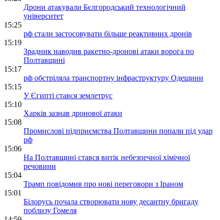
Дрони атакували Бєлгородський технологічний
університет
15:25
рф стали застосовувати більше реактивних дронів
15:19
Зрадник наводив ракетно-дронові атаки ворога по
Полтавщині
15:17
рф обстріляла транспортну інфраструктуру Одещини
15:15
У Єгипті стався землетрус
15:10
Харків зазнав дронової атаки
15:08
Промислові підприємства Полтавщини попали під удар
рф
15:06
На Полтавщині стався витік небезпечної хімічної
речовини
15:04
Трамп повідомив про нові переговори з Іраном
15:01
Білорусь почала створювати нову десантну бригаду
поблизу Гомеля
14:59