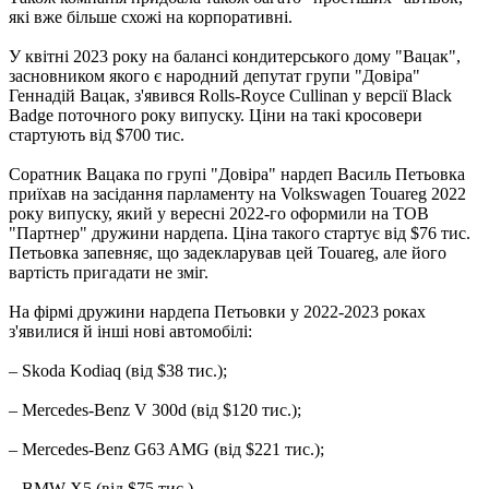
які вже більше схожі на корпоративні.
У квітні 2023 року на балансі кондитерського дому "Вацак",
засновником якого є народний депутат групи "Довіра"
Геннадій Вацак, з'явився Rolls-Royce Cullinan у версії Black
Badge поточного року випуску. Ціни на такі кросовери
стартують від $700 тис.
Соратник Вацака по групі "Довіра" нардеп Василь Петьовка
приїхав на засідання парламенту на Volkswagen Touareg 2022
року випуску, який у вересні 2022-го оформили на ТОВ
"Партнер" дружини нардепа. Ціна такого стартує від $76 тис.
Петьовка запевняє, що задекларував цей Touareg, але його
вартість пригадати не зміг.
На фірмі дружини нардепа Петьовки у 2022-2023 роках
з'явилися й інші нові автомобілі:
– Skoda Kodiaq (від $38 тис.);
– Mercedes-Benz V 300d (від $120 тис.);
– Mercedes-Benz G63 AMG (від $221 тис.);
– BMW X5 (від $75 тис.).