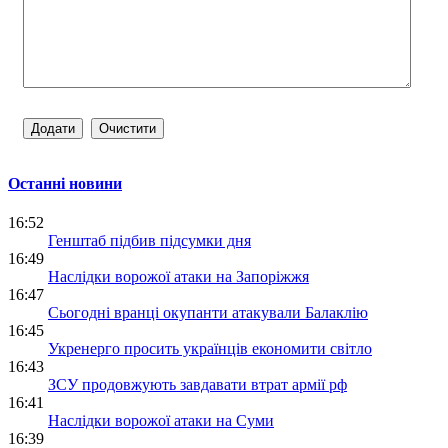
Останні новини
16:52
Генштаб підбив підсумки дня
16:49
Наслідки ворожої атаки на Запоріжжя
16:47
Сьогодні вранці окупанти атакували Балаклію
16:45
Укренерго просить українців економити світло
16:43
ЗСУ продовжують завдавати втрат армії рф
16:41
Наслідки ворожої атаки на Суми
16:39