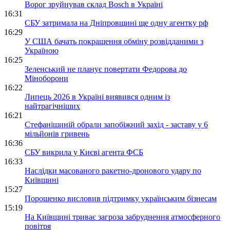
Ворог зруйнував склад Bosch в Україні
16:31
СБУ затримала на Дніпровщині ще одну агентку рф
16:29
У США бачать покращення обміну розвідданими з
Україною
16:25
Зеленський не планує повертати Федорова до
Міноборони
16:22
Липець 2026 в Україні виявився одним із
найтрагічніших
16:21
Стефанішиній обрали запобіжний захід - заставу у 6
мільйонів гривень
16:36
СБУ викрила у Києві агента ФСБ
16:33
Наслідки масованого ракетно-дронового удару по
Київщині
15:27
Порошенко висловив підтримку українським бізнесам
15:19
На Київщині триває загроза забруднення атмосферного
повітря