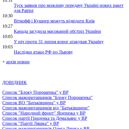
10:31
Туск заявив про можливу передачу Україні нових ракет
для Patriot
10:30
Віткофф і Кушнер можуть відвідати Київ
10:27
Канада засудила масований обстріл України
10:05
У ніч проти 31 липня ворог атакував Україну
10:03
Наслідки атаки РФ по Львову
+
архів новин
ДОВІДНИК
Список "Блоку Порошенка" у ВР
Список мажоритарщиків "Блоку Порошенка"
Список ВО "Батьківщина" у ВР
Список мажоритарщиків від "Батьківщини"
Список "Народний фронт" Яценюка у ВР
Список партії Гриценка та Демальянс у ВР
Список "Партії Ляшка" у ВР
Список мажоритарщиків Олега Ляшка у ВР