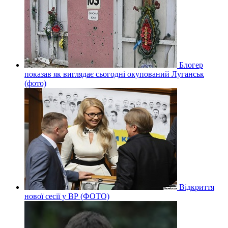
Блогер
показав як виглядає сьогодні окупований Луганськ
(фото)
Відкриття
нової сесії у ВР (ФОТО)