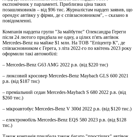
експомічник у парламенті. Приблизна ціна таких
позашляховиків – від $96 тис. Журналістам нардеп заявив, що
орендує автівку у фірми, де є співзасновником", – сказано в
повідомленні.
Компанія нардепа групи "За майбутнє" Олександра Гереги
після 24 лютого придбала не одну, а цілих п'ять автівок
Mercedes-Benz на майже $1 млн. На ТОВ "Епіцентр К", де
співзасновником є Герега, з літа 2022-го по квітень 2023 року
оформили такі автомобілі:
– Mercedes-Benz G63 AMG 2022 р.в. (від $220 тис)
– люксовий кросовер Mercedes-Benz Maybach GLS 600 2021
р.в. (від $187 тис)
– преміальний седан Mercedes-Maybach S 680 2022 р.в. (від
$260 тис.)
– мікроавтобус Mercedes-Benz V 300d 2022 р.в. (від $120 тис.)
– електромобіль Mercedes-Benz EQS 580 2023 р.в. (від $128
тис.)
Також компанія придбала також багато "простіших" автівок,