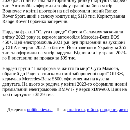
2020 р.в. Ціни на такі на вторинному ринку стартують від $90
тис. Автомобіль оформили торік у травні на його матір.
Водночас у квітні цьогоріч на неї оформили новий Range
Rover Sport, який з салону коштує від $118 тис. Користування
Range Rover Горбенко заперечив.
Нардепа фракції "Слуга народу" Ореста Саламаху заскочили
влітку 2023 року за кермом автомобіля Mercedes-Benz EQS
450+. Цей електромобіль 2021 р.в. був придбаний на аукціоні
у США в червні 2022-го битим. Його завезли в Україну за $55
тис. та оформили на матір нардепа. Відновили і у травні 2023-
го й виставили на продаж за $99 тис.
Нардеп групи "Платформа за життя та мир" Суто Мамоян,
обраний до Ради за списками нині забороненої партії ОПЗЖ,
кермував Mercedes-Benz S500, оформленим на кузена
депутата. На цього ж родича у квітні 2023-го оформили новий
преміальний електромобіль BMW i7 у версії xDrive60. Ціни на
такі стартують з $129 тис.
Джерело:
politic.kiev.ua
| Теги:
політика
,
війна
,
нардепи
,
авто