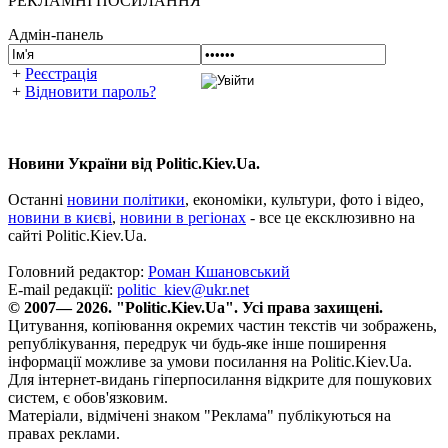
РЕКЛАМНІ ПОСИЛАННЯ
Адмін-панель
+
Реєстрація
+
Відновити пароль?
Новини України від Politic.Kiev.Ua.
Останні
новини політики
, економіки, культури, фото і відео,
новини в києві
,
новини в регіонах
- все це ексклюзивно на
сайті Politic.Kiev.Ua.
Головний редактор:
Роман Кшановський
E-mail редакції:
politic_kiev@ukr.net
© 2007— 2026. "Politic.Kiev.Ua". Усі права захищені.
Цитування, копіювання окремих частин текстів чи зображень,
републікування, передрук чи будь-яке інше поширення
інформації можливе за умови посилання на Politic.Kiev.Ua.
Для інтернет-видань гіперпосилання відкрите для пошукових
систем, є обов'язковим.
Матеріали, відмічені знаком "Реклама" публікуються на
правах реклами.