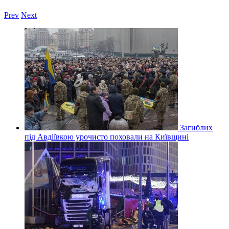
Prev
Next
Загиблих
під Авдіївкою урочисто поховали на Київщині