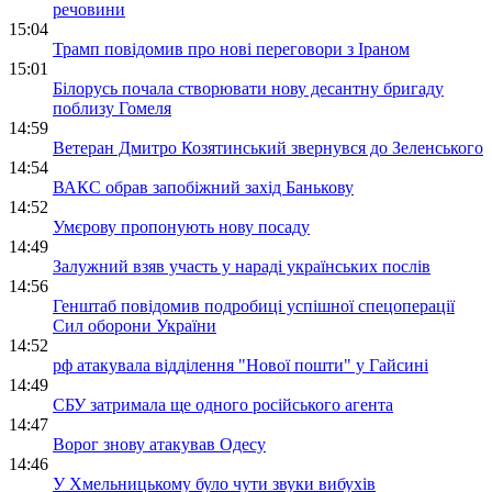
речовини
15:04
Трамп повідомив про нові переговори з Іраном
15:01
Білорусь почала створювати нову десантну бригаду
поблизу Гомеля
14:59
Ветеран Дмитро Козятинський звернувся до Зеленського
14:54
ВАКС обрав запобіжний захід Банькову
14:52
Умєрову пропонують нову посаду
14:49
Залужний взяв участь у нараді українських послів
14:56
Генштаб повідомив подробиці успішної спецоперації
Сил оборони України
14:52
рф атакувала відділення "Нової пошти" у Гайсині
14:49
СБУ затримала ще одного російського агента
14:47
Ворог знову атакував Одесу
14:46
У Хмельницькому було чути звуки вибухів