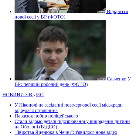
Відкриття
нової сесії у ВР (ФОТО)
Савченко У
ВР: перший робочий день (ФОТО)
НОВИНИ З ВІДЕО
У Нікополі на засіданні позачергової сесії міськради
відбулася стрілянина
Парасюк побив поліцейського
Стали відомо деталі підозрюваної у викраденні дитини
на Оболоні (ВІДЕО)
"Звірства Яценюка в Чечні": з'явилося нове відео