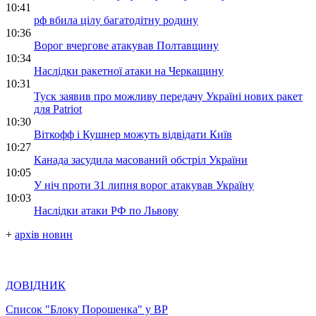
10:41
рф вбила цілу багатодітну родину
10:36
Ворог вчергове атакував Полтавщину
10:34
Наслідки ракетної атаки на Черкащину
10:31
Туск заявив про можливу передачу Україні нових ракет
для Patriot
10:30
Віткофф і Кушнер можуть відвідати Київ
10:27
Канада засудила масований обстріл України
10:05
У ніч проти 31 липня ворог атакував Україну
10:03
Наслідки атаки РФ по Львову
+
архів новин
ДОВІДНИК
Список "Блоку Порошенка" у ВР