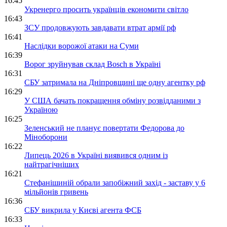
16:45
Укренерго просить українців економити світло
16:43
ЗСУ продовжують завдавати втрат армії рф
16:41
Наслідки ворожої атаки на Суми
16:39
Ворог зруйнував склад Bosch в Україні
16:31
СБУ затримала на Дніпровщині ще одну агентку рф
16:29
У США бачать покращення обміну розвідданими з
Україною
16:25
Зеленський не планує повертати Федорова до
Міноборони
16:22
Липець 2026 в Україні виявився одним із
найтрагічніших
16:21
Стефанішиній обрали запобіжний захід - заставу у 6
мільйонів гривень
16:36
СБУ викрила у Києві агента ФСБ
16:33