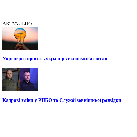
АКТУАЛЬНО
Укренерго просить українців економити світло
Кадрові зміни у РНБО та Службі зовнішньої розвідки