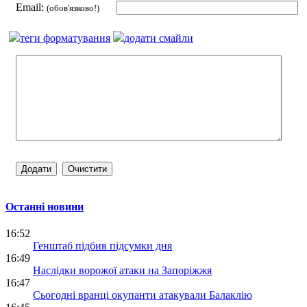
Email:
(обов'язково!)
теги форматування
додати смайли
Останні новини
16:52
Генштаб підбив підсумки дня
16:49
Наслідки ворожої атаки на Запоріжжя
16:47
Сьогодні вранці окупанти атакували Балаклію