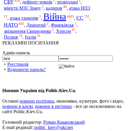
818
1
3
СБУ
,
дефіцит човнів
,
розвіддані
,
1
48
міністр МЗС Ірану
,
кадиров
,
атака НПЗ
Війна
23
1
6603
732
ЄС
,
атака танкерів
,
,
,
683
2
1
НАТО
,
Драпатий
,
Франківськ
,
1
67
звільнення Свириденко
,
Херсон
,
54
35
Пєсков
,
Італія
РЕКЛАМНІ ПОСИЛАННЯ
Адмін-панель
+
Реєстрація
+
Відновити пароль?
Новини України від Politic.Kiev.Ua.
Останні
новини політики
, економіки, культури, фото і відео,
новини в києві
,
новини в регіонах
- все це ексклюзивно на
сайті Politic.Kiev.Ua.
Головний редактор:
Роман Кшановський
E-mail редакції:
politic_kiev@ukr.net