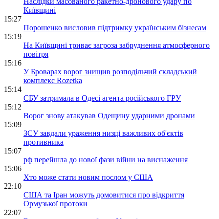
Наслідки масованого ракетно-дронового удару по
Київщині
15:27
Порошенко висловив підтримку українським бізнесам
15:19
На Київщині триває загроза забруднення атмосферного
повітря
15:16
У Броварах ворог знищив розподільчий складський
комплекс Rozetka
15:14
СБУ затримала в Одесі агента російського ГРУ
15:12
Ворог знову атакував Одещину ударними дронами
15:09
ЗСУ завдали ураження низці важливих об'єктів
противника
15:07
рф перейшла до нової фази війни на виснаження
15:06
Хто може стати новим послом у США
22:10
США та Іран можуть домовитися про відкриття
Ормузької протоки
22:07