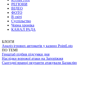
РЕГІОНИ
ВІДЕО
ФОТО
В світі
Суспільство
Чорна хроніка
КАНАЛ РАДА
БЛОГИ
Аналіз ігрових автоматів у казино PointLoto
ПО ТЕМІ
Генштаб підбив підсумки дня
Наслідки ворожої атаки на Запоріжжя
Сьогодні вранці окупанти атакували Балаклію