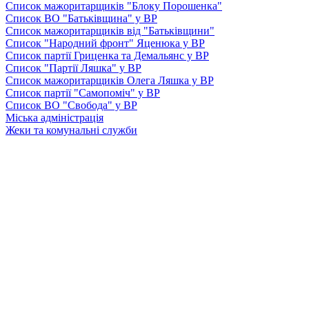
Список мажоритарщиків "Блоку Порошенка"
Список ВО "Батьківщина" у ВР
Список мажоритарщиків від "Батьківщини"
Список "Народний фронт" Яценюка у ВР
Список партії Гриценка та Демальянс у ВР
Список "Партії Ляшка" у ВР
Список мажоритарщиків Олега Ляшка у ВР
Список партії "Самопоміч" у ВР
Список ВО "Свобода" у ВР
Міська адміністрація
Жеки та комунальні служби