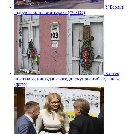
У Берліні
відбувся кривавий теракт (ФОТО)
Блогер
показав як виглядає сьогодні окупований Луганськ
(фото)