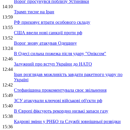
Ворог просунувся поблизу Устинівки
14:10
Трамп тисне на Іран
13:59
РФ приховує втрати особового складу
13:55
США ввели нові санкції проти рф
13:52
Ворог знову атакував Одещину
13:24
В Одесі сильна пожежа після удару "Оніксом"
12:46
Залужний про вступ України до НАТО
12:44
Іран розглядав можливість завдати ракетного удару по
Україні
12:42
Стефанішина прокоментувала своє звільнення
15:49
ЗСУ атакували ключові військові об'єкти рф
15:40
В Європі фіксують рекордно низькі запаси газу
15:38
Кадрові зміни у РНБО та Службі зовнішньої розвідки
15:36