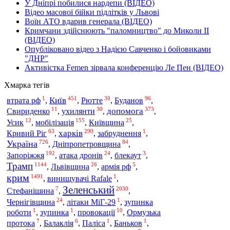
У Дніпрі побилися нардепи (ВІДЕО)
Відео масової бійки підлітків у Львові
Воїн АТО вдарив генерала (ВІДЕО)
Кримчани здійснюють "паломництво" до Миколи ІІ
(ВІДЕО)
Опубліковано відео з Надією Савченко і бойовиками
"ДНР"
Активістка Femen зірвала конференцію Ле Пен (ВІДЕО)
Хмарка тегів
1
451
30
96
Київ
втрата рф
,
,
Рютте
,
Буданов
,
11
30
373
допомога
Свириденко
,
ухилянти
,
,
12
155
25
мобілізація
Усик
,
,
Київщина
,
63
290
1
харків
Кривий Ріг
,
,
забруднення
,
726
84
Україна
,
Дніпропетровщина
,
192
24
3
Запоріжжя
,
атака дронів
,
блекаут
,
Трамп
1144
26
5
,
Львівщина
,
армія рф
,
крим
1491
1
,
винищувачі Rafale
,
Зеленський
7
2030
Стефанішина
,
,
24
1
Чернігівщина
,
літаки МіГ-29
,
зупинка
1
1
10
роботи
,
зупинка
,
провокації
,
Ормузька
7
6
1
1
протока
,
Балаклія
,
Паліса
,
Баньков
,