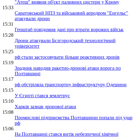
"Атеш" виявив об'єкт паливних цистерн у Криму
15:33
Саратовський НПЗ та військовий аеродром "Енгельс"
атакували дрони
15:31
Генштаб повідомив дані про втрати ворожих військ
15:28
Дрони атакували Бєлгородський технологічний
університет
15:25
рф стали застосовувати більше реактивних дронів
15:19
Зрадник наводив ракетно-дронові атаки ворога по
Полтавщині
15:17
рф обстріляла транспортну інфраструктуру Одещини
15:15
У Єгипті стався землетрус
15:10
Харків зазнав дронової атаки
15:08
Промислові підприємства Полтавщини попали під удар
рф
15:06
На Полтавщині стався витік небезпечної хімічної