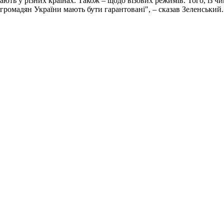
ють у різних країнах. Також – щодо візових режимів. Того, із ч
громадян України мають бути гарантовані", – сказав Зеленський.