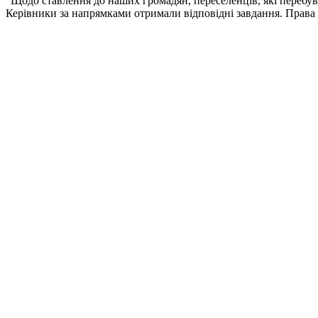
"Щодо ставлення до наших громадян, переселенців, які перебува
Керівники за напрямками отримали відповідні завдання. Права 