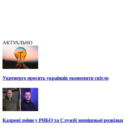
АКТУАЛЬНО
Укренерго просить українців економити світло
Кадрові зміни у РНБО та Службі зовнішньої розвідки