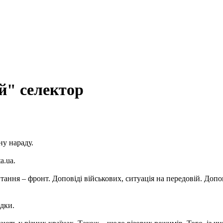
й" селектор
у нараду.
a.ua.
итання – фронт. Доповіді військових, ситуація на передовій. Доп
дки.