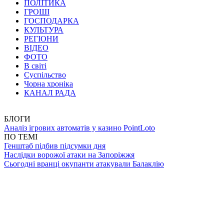
ПОЛІТИКА
ГРОШІ
ГОСПОДАРКА
КУЛЬТУРА
РЕГІОНИ
ВІДЕО
ФОТО
В світі
Суспільство
Чорна хроніка
КАНАЛ РАДА
БЛОГИ
Аналіз ігрових автоматів у казино PointLoto
ПО ТЕМІ
Генштаб підбив підсумки дня
Наслідки ворожої атаки на Запоріжжя
Сьогодні вранці окупанти атакували Балаклію