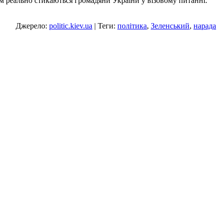
им реально стикаються громадяни України у візовому питанні.
Джерело:
politic.kiev.ua
| Теги:
політика
,
Зеленський
,
нарада