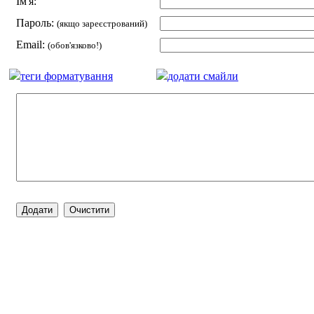
Ім'я:
Пароль:
(якщо зареєстрований)
Email:
(обов'язково!)
теги форматування
додати смайли