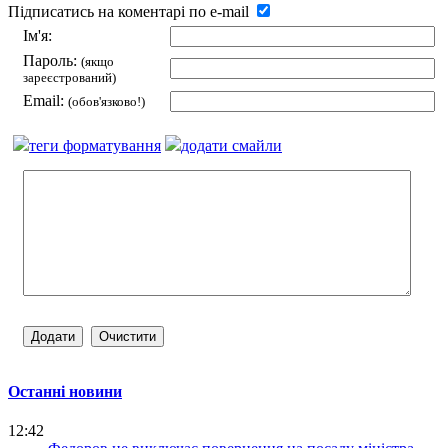
Підписатись на коментарі по e-mail
Ім'я:
Пароль:
(якщо
зареєстрований)
Email:
(обов'язково!)
теги форматування
додати смайли
Останні новини
12:42