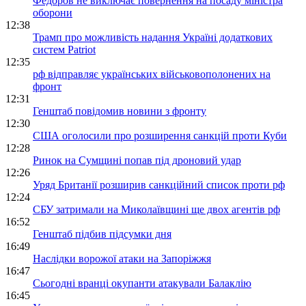
Федоров не виключає повернення на посаду міністра
оборони
12:38
Трамп про можливість надання Україні додаткових
систем Patriot
12:35
рф відправляє українських військовополонених на
фронт
12:31
Генштаб повідомив новини з фронту
12:30
США оголосили про розширення санкцій проти Куби
12:28
Ринок на Сумщині попав під дроновий удар
12:26
Уряд Британії розширив санкційний список проти рф
12:24
СБУ затримали на Миколаївщині ще двох агентів рф
16:52
Генштаб підбив підсумки дня
16:49
Наслідки ворожої атаки на Запоріжжя
16:47
Сьогодні вранці окупанти атакували Балаклію
16:45