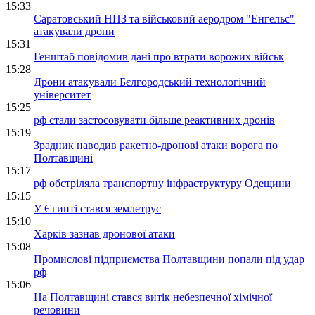
15:33
Саратовський НПЗ та військовий аеродром "Енгельс"
атакували дрони
15:31
Генштаб повідомив дані про втрати ворожих військ
15:28
Дрони атакували Бєлгородський технологічний
університет
15:25
рф стали застосовувати більше реактивних дронів
15:19
Зрадник наводив ракетно-дронові атаки ворога по
Полтавщині
15:17
рф обстріляла транспортну інфраструктуру Одещини
15:15
У Єгипті стався землетрус
15:10
Харків зазнав дронової атаки
15:08
Промислові підприємства Полтавщини попали під удар
рф
15:06
На Полтавщині стався витік небезпечної хімічної
речовини