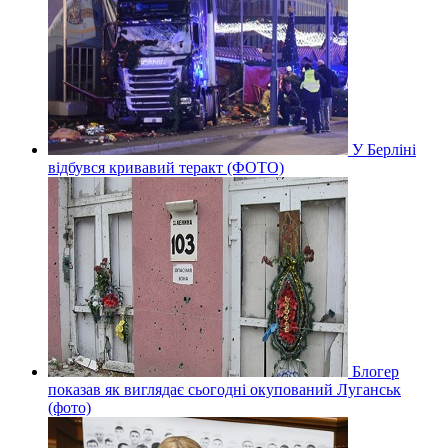
У Берліні
відбувся кривавий теракт (ФОТО)
Блогер
показав як виглядає сьогодні окупований Луганськ
(фото)