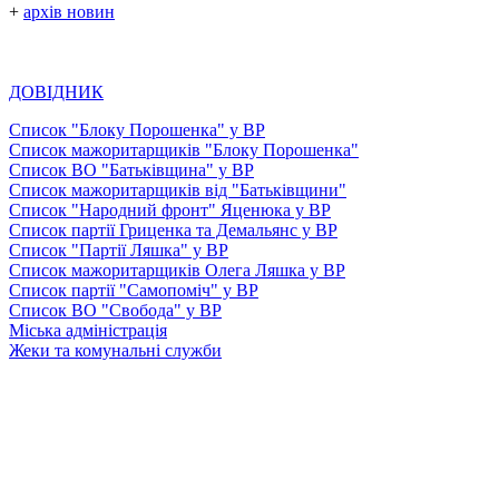
+
архів новин
ДОВІДНИК
Список "Блоку Порошенка" у ВР
Список мажоритарщиків "Блоку Порошенка"
Список ВО "Батьківщина" у ВР
Список мажоритарщиків від "Батьківщини"
Список "Народний фронт" Яценюка у ВР
Список партії Гриценка та Демальянс у ВР
Список "Партії Ляшка" у ВР
Список мажоритарщиків Олега Ляшка у ВР
Список партії "Самопоміч" у ВР
Список ВО "Свобода" у ВР
Міська адміністрація
Жеки та комунальні служби