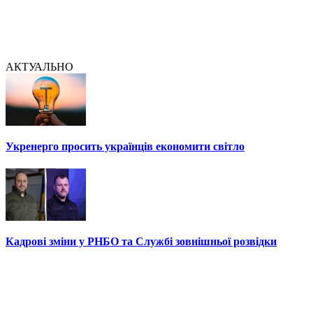
АКТУАЛЬНО
Укренерго просить українців економити світло
Кадрові зміни у РНБО та Службі зовнішньої розвідки