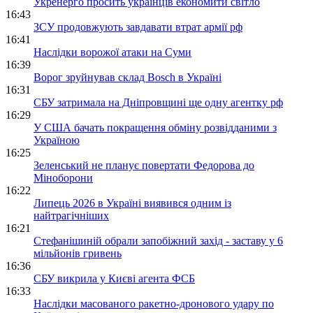
Укренерго просить українців економити світло
16:43
ЗСУ продовжують завдавати втрат армії рф
16:41
Наслідки ворожої атаки на Суми
16:39
Ворог зруйнував склад Bosch в Україні
16:31
СБУ затримала на Дніпровщині ще одну агентку рф
16:29
У США бачать покращення обміну розвідданими з
Україною
16:25
Зеленський не планує повертати Федорова до
Міноборони
16:22
Липець 2026 в Україні виявився одним із
найтрагічніших
16:21
Стефанішиній обрали запобіжний захід - заставу у 6
мільйонів гривень
16:36
СБУ викрила у Києві агента ФСБ
16:33
Наслідки масованого ракетно-дронового удару по