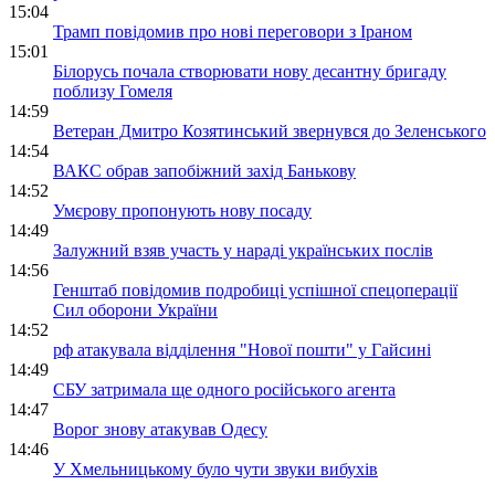
15:04
Трамп повідомив про нові переговори з Іраном
15:01
Білорусь почала створювати нову десантну бригаду
поблизу Гомеля
14:59
Ветеран Дмитро Козятинський звернувся до Зеленського
14:54
ВАКС обрав запобіжний захід Банькову
14:52
Умєрову пропонують нову посаду
14:49
Залужний взяв участь у нараді українських послів
14:56
Генштаб повідомив подробиці успішної спецоперації
Сил оборони України
14:52
рф атакувала відділення "Нової пошти" у Гайсині
14:49
СБУ затримала ще одного російського агента
14:47
Ворог знову атакував Одесу
14:46
У Хмельницькому було чути звуки вибухів