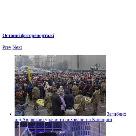
Останні фоторепортажі
Prev
Next
Загиблих
під Авдіївкою урочисто поховали на Київщині