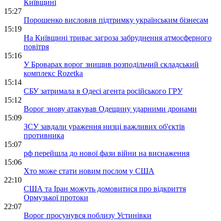
Київщині
15:27
Порошенко висловив підтримку українським бізнесам
15:19
На Київщині триває загроза забруднення атмосферного
повітря
15:16
У Броварах ворог знищив розподільчий складський
комплекс Rozetka
15:14
СБУ затримала в Одесі агента російського ГРУ
15:12
Ворог знову атакував Одещину ударними дронами
15:09
ЗСУ завдали ураження низці важливих об'єктів
противника
15:07
рф перейшла до нової фази війни на виснаження
15:06
Хто може стати новим послом у США
22:10
США та Іран можуть домовитися про відкриття
Ормузької протоки
22:07
Ворог просунувся поблизу Устинівки