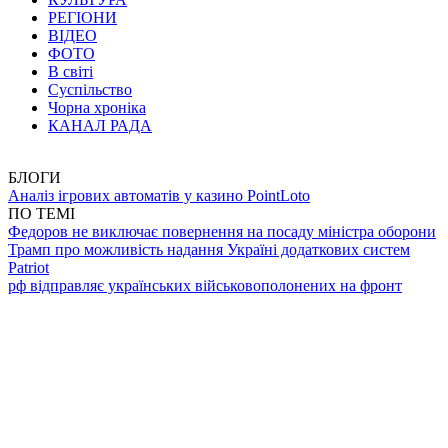
РЕГІОНИ
ВІДЕО
ФОТО
В світі
Суспільство
Чорна хроніка
КАНАЛ РАДА
БЛОГИ
Аналіз ігрових автоматів у казино PointLoto
ПО ТЕМІ
Федоров не виключає повернення на посаду міністра оборони
Трамп про можливість надання Україні додаткових систем
Patriot
рф відправляє українських військовополонених на фронт