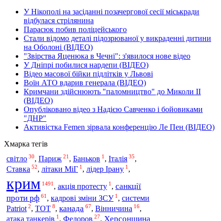
У Нікополі на засіданні позачергової сесії міськради
відбулася стрілянина
Парасюк побив поліцейського
Стали відомо деталі підозрюваної у викраденні дитини
на Оболоні (ВІДЕО)
"Звірства Яценюка в Чечні": з'явилося нове відео
У Дніпрі побилися нардепи (ВІДЕО)
Відео масової бійки підлітків у Львові
Воїн АТО вдарив генерала (ВІДЕО)
Кримчани здійснюють "паломництво" до Миколи ІІ
(ВІДЕО)
Опубліковано відео з Надією Савченко і бойовиками
"ДНР"
Активістка Femen зірвала конференцію Ле Пен (ВІДЕО)
Хмарка тегів
30
21
1
35
світло
Італія
,
Париж
,
Баньков
,
,
52
1
1
Ставка
,
літаки МіГ
,
лідер Ірану
,
крим
1491
1
санкції
,
акція протесту
,
61
1
проти рф
,
кадрові зміни ЗСУ
,
системи
2
8
67
16
канада
Patriot
,
ТОТ
,
,
Вінничина
,
1
27
Федоров
Херсонщина
атака танкерів
,
,