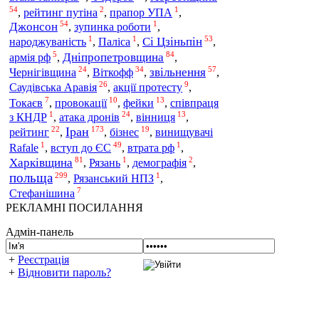
54
2
1
,
рейтинг путіна
,
прапор УПА
,
54
1
Джонсон
,
зупинка роботи
,
1
1
53
Сі Цзіньпін
народжуваність
,
Паліса
,
,
5
84
Дніпропетровщина
армія рф
,
,
24
34
57
Чернігівщина
Віткофф
звільнення
,
,
,
26
9
Саудівська Аравія
,
акції протесту
,
7
10
13
Токаєв
,
провокації
,
фейки
,
співпраця
1
24
13
атака дронів
з КНДР
,
,
вінниця
,
22
173
19
Іран
рейтинг
,
,
бізнес
,
винищувачі
1
49
1
вступ до ЄС
Rafale
,
,
втрата рф
,
81
1
2
Харківщина
,
Рязань
,
демографія
,
польща
299
1
,
Рязанський НПЗ
,
7
Стефанішина
РЕКЛАМНІ ПОСИЛАННЯ
Адмін-панель
+
Реєстрація
+
Відновити пароль?