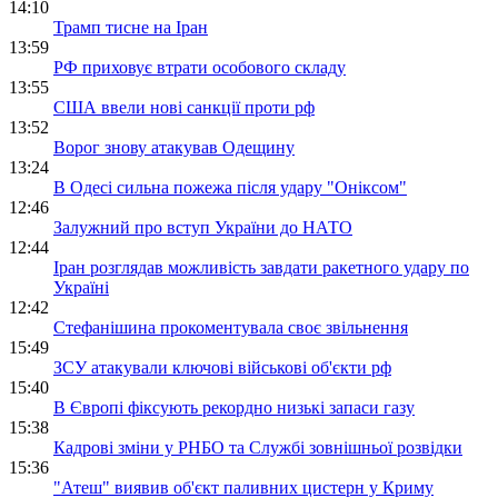
14:10
Трамп тисне на Іран
13:59
РФ приховує втрати особового складу
13:55
США ввели нові санкції проти рф
13:52
Ворог знову атакував Одещину
13:24
В Одесі сильна пожежа після удару "Оніксом"
12:46
Залужний про вступ України до НАТО
12:44
Іран розглядав можливість завдати ракетного удару по
Україні
12:42
Стефанішина прокоментувала своє звільнення
15:49
ЗСУ атакували ключові військові об'єкти рф
15:40
В Європі фіксують рекордно низькі запаси газу
15:38
Кадрові зміни у РНБО та Службі зовнішньої розвідки
15:36
"Атеш" виявив об'єкт паливних цистерн у Криму