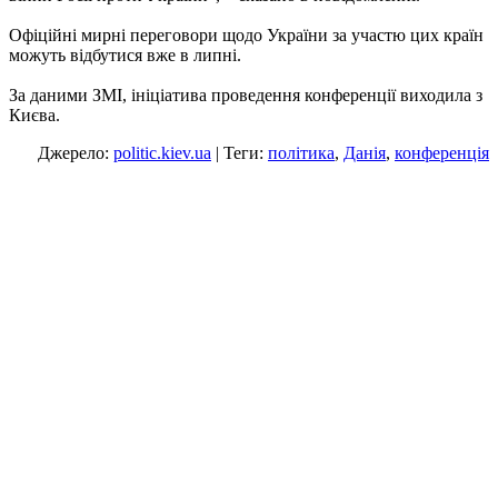
Офіційні мирні переговори щодо України за участю цих країн
можуть відбутися вже в липні.
За даними ЗМІ, ініціатива проведення конференції виходила з
Києва.
Джерело:
politic.kiev.ua
| Теги:
політика
,
Данія
,
конференція