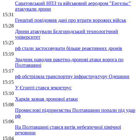
Саратовський НПЗ та військовий аеродром "Енгельс"
атакували дрони
15:31
Генштаб повідомив дані про втрати ворожих військ
15:28
Дрони атакували Бєлгородський технологічний
університет
15:25
рф стали застосовувати більше реактивних дронів
15:19
Зрадник наводив ракетно-дронові атаки ворога по
Полтавщині
15:17
рф обстріляла транспортну інфраструктуру Одещини
15:15
У Єгипті стався землетрус
15:10
Харків зазнав дронової атаки
15:08
Промислові підприємства Полтавщини попали під удар
рф
15:06
На Полтавщині стався витік небезпечної хімічної
речовини
15:04