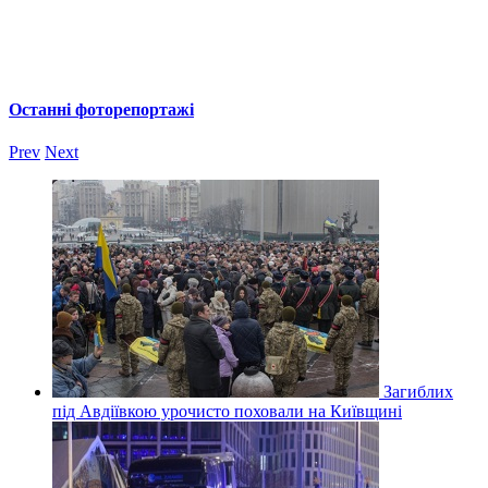
Останні фоторепортажі
Prev
Next
Загиблих
під Авдіївкою урочисто поховали на Київщині