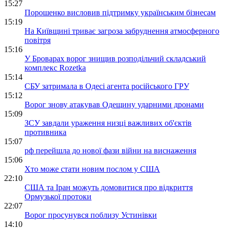
15:27
Порошенко висловив підтримку українським бізнесам
15:19
На Київщині триває загроза забруднення атмосферного
повітря
15:16
У Броварах ворог знищив розподільчий складський
комплекс Rozetka
15:14
СБУ затримала в Одесі агента російського ГРУ
15:12
Ворог знову атакував Одещину ударними дронами
15:09
ЗСУ завдали ураження низці важливих об'єктів
противника
15:07
рф перейшла до нової фази війни на виснаження
15:06
Хто може стати новим послом у США
22:10
США та Іран можуть домовитися про відкриття
Ормузької протоки
22:07
Ворог просунувся поблизу Устинівки
14:10