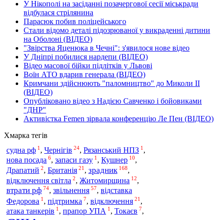
У Нікополі на засіданні позачергової сесії міськради
відбулася стрілянина
Парасюк побив поліцейського
Стали відомо деталі підозрюваної у викраденні дитини
на Оболоні (ВІДЕО)
"Звірства Яценюка в Чечні": з'явилося нове відео
У Дніпрі побилися нардепи (ВІДЕО)
Відео масової бійки підлітків у Львові
Воїн АТО вдарив генерала (ВІДЕО)
Кримчани здійснюють "паломництво" до Миколи ІІ
(ВІДЕО)
Опубліковано відео з Надією Савченко і бойовиками
"ДНР"
Активістка Femen зірвала конференцію Ле Пен (ВІДЕО)
Хмарка тегів
1
24
1
судна рф
,
Чернігів
,
Рязанський НПЗ
,
6
1
10
нова посада
,
запаси газу
,
Кушнер
,
2
21
168
зрадник
Драпатий
,
Британія
,
,
2
12
відключення світла
,
Житомирщина
,
74
57
втрати рф
звільнення
,
,
відставка
1
7
21
Федорова
,
підтримка
,
відключення
,
1
1
7
атака танкерів
,
прапор УПА
,
Токаєв
,