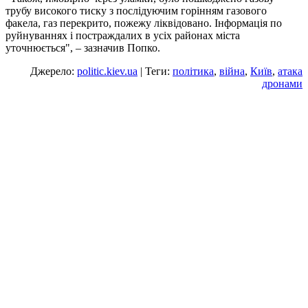
трубу високого тиску з послідуючим горінням газового
факела, газ перекрито, пожежу ліквідовано. Інформація по
руйнуваннях і постраждалих в усіх районах міста
уточнюється", – зазначив Попко.
Джерело:
politic.kiev.ua
| Теги:
політика
,
війна
,
Київ
,
атака
дронами