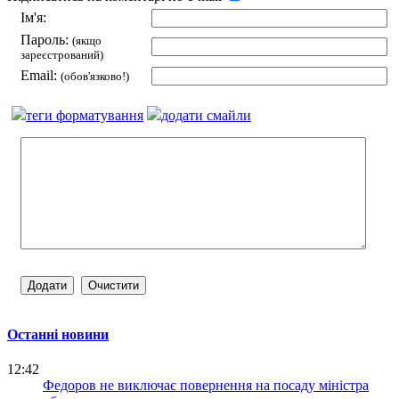
Ім'я:
Пароль:
(якщо
зареєстрований)
Email:
(обов'язково!)
теги форматування
додати смайли
Останні новини
12:42
Федоров не виключає повернення на посаду міністра