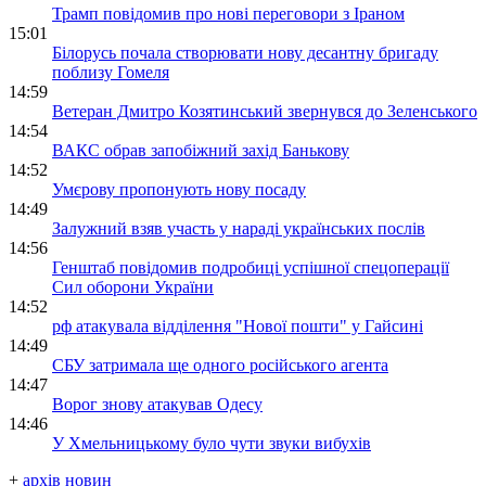
Трамп повідомив про нові переговори з Іраном
15:01
Білорусь почала створювати нову десантну бригаду
поблизу Гомеля
14:59
Ветеран Дмитро Козятинський звернувся до Зеленського
14:54
ВАКС обрав запобіжний захід Банькову
14:52
Умєрову пропонують нову посаду
14:49
Залужний взяв участь у нараді українських послів
14:56
Генштаб повідомив подробиці успішної спецоперації
Сил оборони України
14:52
рф атакувала відділення "Нової пошти" у Гайсині
14:49
СБУ затримала ще одного російського агента
14:47
Ворог знову атакував Одесу
14:46
У Хмельницькому було чути звуки вибухів
+
архів новин