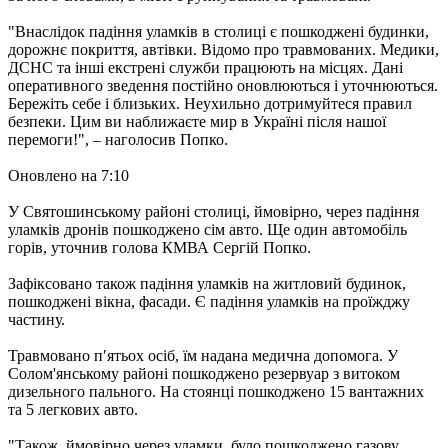
"Внаслідок падіння уламків в столиці є пошкоджені будинки,
дорожнє покриття, автівки. Відомо про травмованих. Медики,
ДСНС та інші екстрені служби працюють на місцях. Дані
оперативного зведення постійно оновлюються і уточнюються.
Бережіть себе і близьких. Неухильно дотримуйтеся правил
безпеки. Цим ви наближаєте мир в Україні після нашої
перемоги!", – наголосив Попко.
Оновлено на 7:10
У Святошинському районі столиці, ймовірно, через падіння
уламків дронів пошкоджено сім авто. Ще один автомобіль
горів, уточнив голова КМВА Сергій Попко.
Зафіксовано також падіння уламків на житловий будинок,
пошкоджені вікна, фасади. Є падіння уламків на проїжджу
частину.
Травмовано п′ятьох осіб, їм надана медична допомога. У
Солом'янському районі пошкоджено резервуар з витоком
дизельного пального. На стоянці пошкоджено 15 вантажних
та 5 легкових авто.
"Також, ймовірно через уламки, було пошкоджено газову