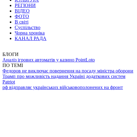
РЕГІОНИ
ВІДЕО
ФОТО
В світі
Суспільство
Чорна хроніка
КАНАЛ РАДА
БЛОГИ
Аналіз ігрових автоматів у казино PointLoto
ПО ТЕМІ
Федоров не виключає повернення на посаду міністра оборони
Трамп про можливість надання Україні додаткових систем
Patriot
рф відправляє українських військовополонених на фронт