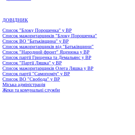
ДОВІДНИК
Список "Блоку Порошенка" у ВР
Список мажоритарщиків "Блоку Порошенка"
Список ВО "Батьківщина" у ВР
Список мажоритарщиків від "Батьківщини"
Список "Народний фронт" Яценюка у ВР
Список партії Гриценка та Демальянс у ВР
Список "Партії Ляшка" у ВР
Список мажоритарщиків Олега Ляшка у ВР
Список партії "Самопоміч" у ВР
Список ВО "Свобода" у ВР
Міська адміністрація
Жеки та комунальні служби