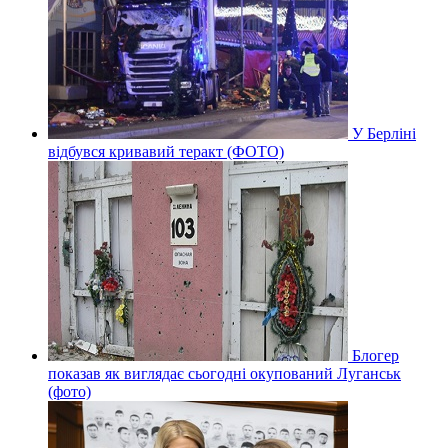
У Берліні
відбувся кривавий теракт (ФОТО)
Блогер
показав як виглядає сьогодні окупований Луганськ
(фото)