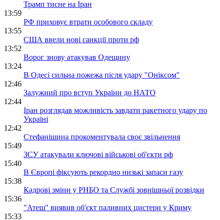
Трамп тисне на Іран
13:59
РФ приховує втрати особового складу
13:55
США ввели нові санкції проти рф
13:52
Ворог знову атакував Одещину
13:24
В Одесі сильна пожежа після удару "Оніксом"
12:46
Залужний про вступ України до НАТО
12:44
Іран розглядав можливість завдати ракетного удару по
Україні
12:42
Стефанішина прокоментувала своє звільнення
15:49
ЗСУ атакували ключові військові об'єкти рф
15:40
В Європі фіксують рекордно низькі запаси газу
15:38
Кадрові зміни у РНБО та Службі зовнішньої розвідки
15:36
"Атеш" виявив об'єкт паливних цистерн у Криму
15:33