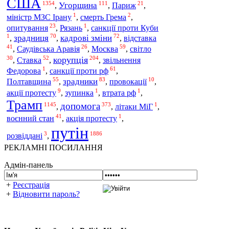
США
1354
111
21
Угорщина
,
,
Париж
,
1
2
міністр МЗС Ірану
,
смерть Грема
,
23
1
опитування
,
Рязань
,
санкції проти Куби
1
70
72
зрадниця
кадрові зміни
відставка
,
,
,
41
26
59
Москва
світло
,
Саудівська Аравія
,
,
30
52
204
корупція
Ставка
,
,
,
звільнення
1
61
санкції проти рф
Федорова
,
,
55
83
10
Полтавщина
зрадники
,
,
провокації
,
9
1
1
акції протесту
,
зупинка
,
втрата рф
,
Трамп
допомога
1145
373
1
,
,
літаки МіГ
,
41
1
воєнний стан
,
акція протесту
,
путін
3
1886
розвіддані
,
РЕКЛАМНІ ПОСИЛАННЯ
Адмін-панель
+
Реєстрація
+
Відновити пароль?