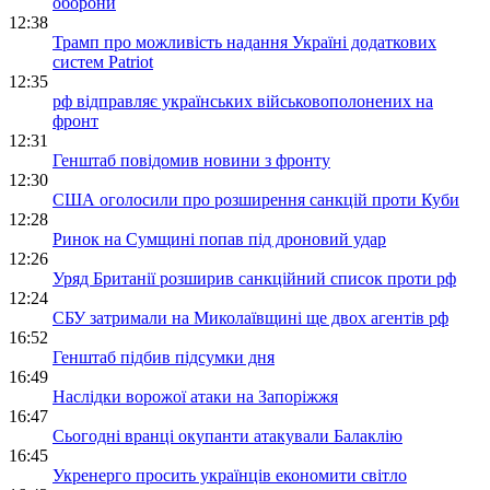
оборони
12:38
Трамп про можливість надання Україні додаткових
систем Patriot
12:35
рф відправляє українських військовополонених на
фронт
12:31
Генштаб повідомив новини з фронту
12:30
США оголосили про розширення санкцій проти Куби
12:28
Ринок на Сумщині попав під дроновий удар
12:26
Уряд Британії розширив санкційний список проти рф
12:24
СБУ затримали на Миколаївщині ще двох агентів рф
16:52
Генштаб підбив підсумки дня
16:49
Наслідки ворожої атаки на Запоріжжя
16:47
Сьогодні вранці окупанти атакували Балаклію
16:45
Укренерго просить українців економити світло