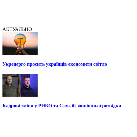
АКТУАЛЬНО
Укренерго просить українців економити світло
Кадрові зміни у РНБО та Службі зовнішньої розвідки