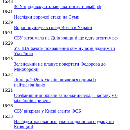
16:43
ЗСУ продовжують завдавати втрат армії рф
16:41
Наслідки ворожої атаки на Суми
16:39
Ворог зруйнував склад Bosch в Україні
16:31
СБУ затримала на Дніпровщині ще одну агентку рф
16:29
У США бачать покращення обміну розвідданими з
Україною
16:25
Зеленський не планує повертати Федорова до
Міноборони
16:22
Липець 2026 в Україні виявився одним із
найтрагічніших
16:21
Стефанішиній обрали запобіжний захід - заставу у 6
мільйонів гривень
16:36
СБУ викрила у Києві агента ФСБ
16:33
Наслідки масованого ракетно-дронового удару по
Київщині