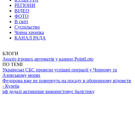
РЕГІОНИ
ВІДЕО
ФОТО
В світі
Суспільство
Чорна хроніка
КАНАЛ РАДА
БЛОГИ
Аналіз ігрових автоматів у казино PointLoto
ПО ТЕМІ
Українські СБС провели успішні операції у Чорному та
Азовському морях
Федорова вже не повернуть на посаду в оборонному відомств
- Кулеба
рф дедалі активніше використовує балістику