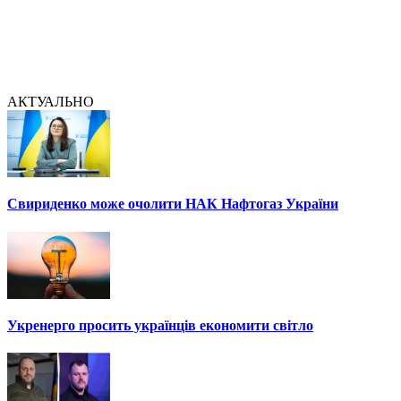
АКТУАЛЬНО
Свириденко може очолити НАК Нафтогаз України
Укренерго просить українців економити світло