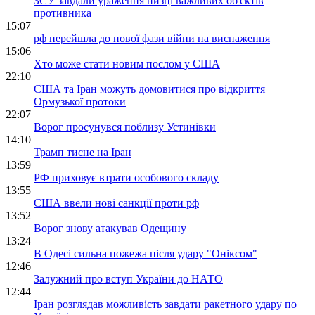
ЗСУ завдали ураження низці важливих об'єктів
противника
15:07
рф перейшла до нової фази війни на виснаження
15:06
Хто може стати новим послом у США
22:10
США та Іран можуть домовитися про відкриття
Ормузької протоки
22:07
Ворог просунувся поблизу Устинівки
14:10
Трамп тисне на Іран
13:59
РФ приховує втрати особового складу
13:55
США ввели нові санкції проти рф
13:52
Ворог знову атакував Одещину
13:24
В Одесі сильна пожежа після удару "Оніксом"
12:46
Залужний про вступ України до НАТО
12:44
Іран розглядав можливість завдати ракетного удару по