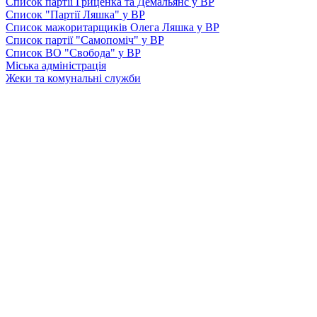
Список партії Гриценка та Демальянс у ВР
Список "Партії Ляшка" у ВР
Список мажоритарщиків Олега Ляшка у ВР
Список партії "Самопоміч" у ВР
Список ВО "Свобода" у ВР
Міська адміністрація
Жеки та комунальні служби