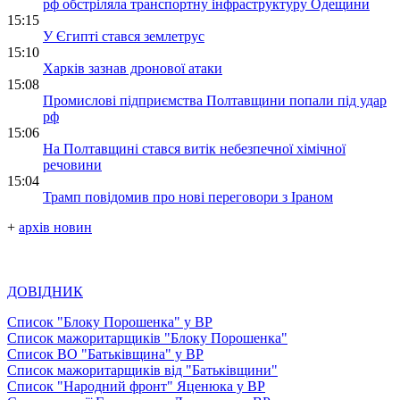
рф обстріляла транспортну інфраструктуру Одещини
15:15
У Єгипті стався землетрус
15:10
Харків зазнав дронової атаки
15:08
Промислові підприємства Полтавщини попали під удар
рф
15:06
На Полтавщині стався витік небезпечної хімічної
речовини
15:04
Трамп повідомив про нові переговори з Іраном
+
архів новин
ДОВІДНИК
Список "Блоку Порошенка" у ВР
Список мажоритарщиків "Блоку Порошенка"
Список ВО "Батьківщина" у ВР
Список мажоритарщиків від "Батьківщини"
Список "Народний фронт" Яценюка у ВР