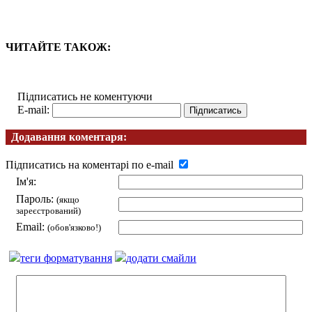
ЧИТАЙТЕ ТАКОЖ:
Підписатись не коментуючи
E-mail:
Додавання коментаря:
Підписатись на коментарі по e-mail
Ім'я:
Пароль:
(якщо
зареєстрований)
Email:
(обов'язково!)
теги форматування
додати смайли