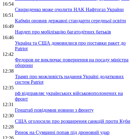
16:54
Свириденко може очолити НАК Нафтогаз України
16:51
Кабмін оновив державні стандарти середньої освіти
16:49
Нардеп про мобілізацію багатодітних батьків
16:46
Україна та США домовилися про поставки ракет до
Patriot
12:42
Федоров не виключає повернення на посаду міністра
оборони
12:38
Трамп про можливість надання Україні додаткових
систем Patriot
12:35
рф відправляє українських військовополонених на
фронт
12:31
Генштаб повідомив новини з фронту
12:30
США оголосили про розширення санкцій проти Куби
12:28
Ринок на Сумщині попав під дроновий удар
12:26