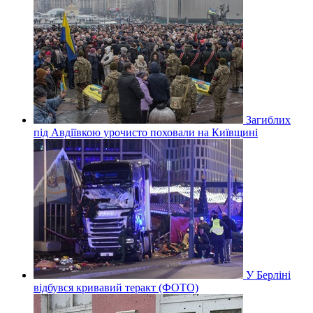
Загиблих
під Авдіївкою урочисто поховали на Київщині
У Берліні
відбувся кривавий теракт (ФОТО)