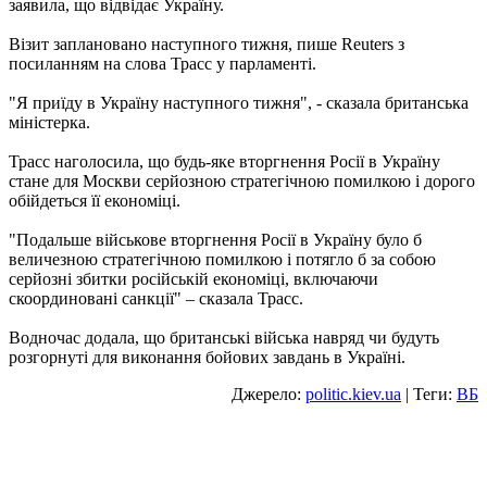
заявила, що відвідає Україну.
Візит заплановано наступного тижня, пише Reuters з
посиланням на слова Трасс у парламенті.
"Я приїду в Україну наступного тижня", - сказала британська
міністерка.
Трасс наголосила, що будь-яке вторгнення Росії в Україну
стане для Москви серйозною стратегічною помилкою і дорого
обійдеться її економіці.
"Подальше військове вторгнення Росії в Україну було б
величезною стратегічною помилкою і потягло б за собою
серйозні збитки російській економіці, включаючи
скоординовані санкції" – сказала Трасс.
Водночас додала, що британські війська навряд чи будуть
розгорнуті для виконання бойових завдань в Україні.
Джерело:
politic.kiev.ua
| Теги:
ВБ