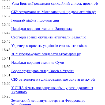
Уряд Британії розширив санкційний список проти рф
12:24
СБУ затримали на Миколаївщині ще двох агентів рф
16:52
Генштаб підбив підсумки дня
16:49
Наслідки ворожої атаки на Запоріжжя
16:47
Сьогодні вранці окупанти атакували Балаклію
16:45
Укренерго просить українців економити світло
16:43
ЗСУ продовжують завдавати втрат армії рф
16:41
Наслідки ворожої атаки на Суми
16:39
Ворог зруйнував склад Bosch в Україні
16:31
СБУ затримала на Дніпровщині ще одну агентку рф
16:29
У США бачать покращення обміну розвідданими з
Україною
16:25
Зеленський не планує повертати Федорова до
Міноборони