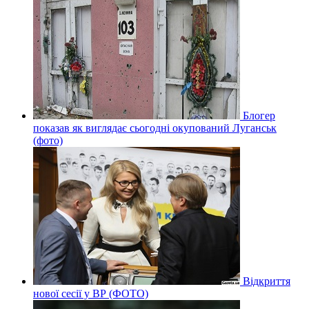
Блогер
показав як виглядає сьогодні окупований Луганськ
(фото)
Відкриття
нової сесії у ВР (ФОТО)