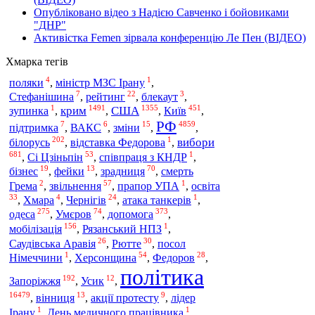
Опубліковано відео з Надією Савченко і бойовиками
"ДНР"
Активістка Femen зірвала конференцію Ле Пен (ВІДЕО)
Хмарка тегів
4
1
поляки
,
міністр МЗС Ірану
,
7
22
3
Стефанішина
,
рейтинг
,
блекаут
,
1
1491
1355
451
крим
США
Київ
зупинка
,
,
,
,
РФ
7
6
15
4859
підтримка
,
ВАКС
,
зміни
,
,
202
1
вибори
білорусь
,
відставка Федорова
,
681
53
1
,
Сі Цзіньпін
,
співпраця з КНДР
,
19
13
70
бізнес
,
фейки
,
зрадниця
,
смерть
2
57
1
Грема
,
звільнення
,
прапор УПА
,
освіта
33
4
24
1
,
Хмара
,
Чернігів
,
атака танкерів
,
275
74
373
одеса
допомога
,
Умєров
,
,
156
1
мобілізація
,
Рязанський НПЗ
,
26
30
Саудівська Аравія
,
Рютте
,
посол
1
54
28
Німеччини
,
Херсонщина
,
Федоров
,
політика
192
12
Запоріжжя
,
Усик
,
16479
13
9
,
вінниця
,
акції протесту
,
лідер
1
1
Ірану
,
День медичного працівника
,