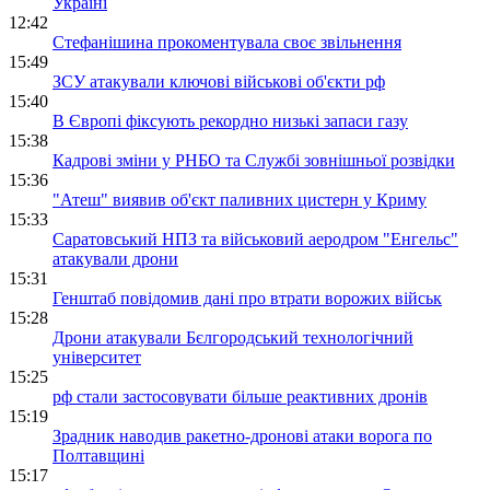
Україні
12:42
Стефанішина прокоментувала своє звільнення
15:49
ЗСУ атакували ключові військові об'єкти рф
15:40
В Європі фіксують рекордно низькі запаси газу
15:38
Кадрові зміни у РНБО та Службі зовнішньої розвідки
15:36
"Атеш" виявив об'єкт паливних цистерн у Криму
15:33
Саратовський НПЗ та військовий аеродром "Енгельс"
атакували дрони
15:31
Генштаб повідомив дані про втрати ворожих військ
15:28
Дрони атакували Бєлгородський технологічний
університет
15:25
рф стали застосовувати більше реактивних дронів
15:19
Зрадник наводив ракетно-дронові атаки ворога по
Полтавщині
15:17