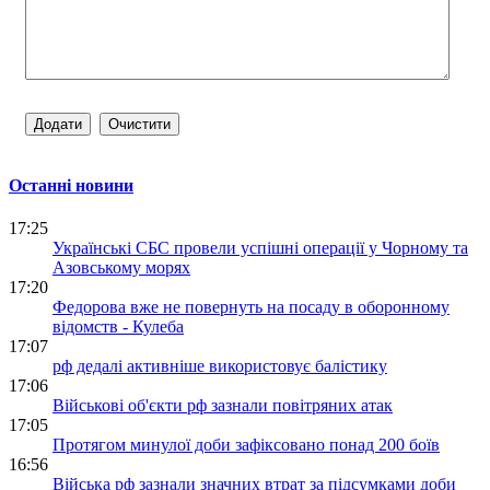
Останні новини
17:25
Українські СБС провели успішні операції у Чорному та
Азовському морях
17:20
Федорова вже не повернуть на посаду в оборонному
відомств - Кулеба
17:07
рф дедалі активніше використовує балістику
17:06
Військові об'єкти рф зазнали повітряних атак
17:05
Протягом минулої доби зафіксовано понад 200 боїв
16:56
Війська рф зазнали значних втрат за підсумками доби