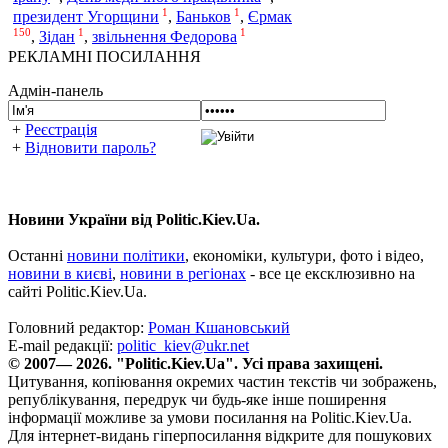
1
1
президент Угорщини
,
Баньков
,
Єрмак
150
1
1
,
Зідан
,
звільнення Федорова
РЕКЛАМНІ ПОСИЛАННЯ
Адмін-панель
+
Реєстрація
+
Відновити пароль?
Новини України від Politic.Kiev.Ua.
Останні
новини політики
, економіки, культури, фото і відео,
новини в києві
,
новини в регіонах
- все це ексклюзивно на
сайті Politic.Kiev.Ua.
Головний редактор:
Роман Кшановський
E-mail редакції:
politic_kiev@ukr.net
© 2007— 2026. "Politic.Kiev.Ua". Усі права захищені.
Цитування, копіювання окремих частин текстів чи зображень,
републікування, передрук чи будь-яке інше поширення
інформації можливе за умови посилання на Politic.Kiev.Ua.
Для інтернет-видань гіперпосилання відкрите для пошукових