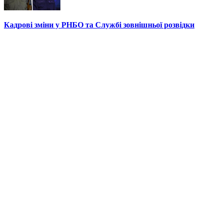
Кадрові зміни у РНБО та Службі зовнішньої розвідки