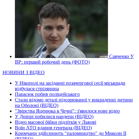
Савченко У
ВР: перший робочий день (ФОТО)
НОВИНИ З ВІДЕО
У Нікополі на засіданні позачергової сесії міськради
відбулася стрілянина
Парасюк побив поліцейського
Стали відомо деталі підозрюваної у викраденні дитини
на Оболоні (ВІДЕО)
"Звірства Яценюка в Чечні": з'явилося нове відео
У Дніпрі побилися нардепи (ВІДЕО)
Відео масової бійки підлітків у Львові
Воїн АТО вдарив генерала (ВІДЕО)
Кримчани здійснюють "паломництво" до Миколи ІІ
(ВІДЕО)