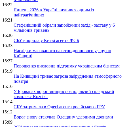
16:22
Липець 2026 в Україні виявився одним із
найтрагічніших
16:21
Стефанішиній обрали запобіжний захід - заставу у 6
мільйонів гривень
16:36
СБУ викрила у Києві агента ФСБ
16:33
Наслідки масованого ракетно-дронового удару по
Київщині
15:27
Порошенко висловив підтримку українським бізнесам
15:19
На Київщині триває загроза забруднення атмосферного
повітря
15:16
У Броварах ворог знищив розподільчий складський
комплекс Rozetka
15:14
СБУ затримала в Одесі агента російського ГРУ
15:12
Ворог знову атакував Одещину ударними дронами
15:09