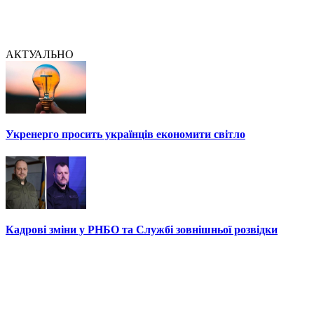
АКТУАЛЬНО
Укренерго просить українців економити світло
Кадрові зміни у РНБО та Службі зовнішньої розвідки