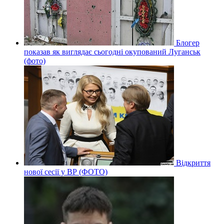
Блогер
показав як виглядає сьогодні окупований Луганськ
(фото)
Відкриття
нової сесії у ВР (ФОТО)