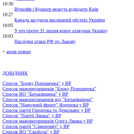
10:30
Віткофф і Кушнер можуть відвідати Київ
10:27
Канада засудила масований обстріл України
10:05
У ніч проти 31 липня ворог атакував Україну
10:03
Наслідки атаки РФ по Львову
+
архів новин
ДОВІДНИК
Список "Блоку Порошенка" у ВР
Список мажоритарщиків "Блоку Порошенка"
Список ВО "Батьківщина" у ВР
Список мажоритарщиків від "Батьківщини"
Список "Народний фронт" Яценюка у ВР
Список партії Гриценка та Демальянс у ВР
Список "Партії Ляшка" у ВР
Список мажоритарщиків Олега Ляшка у ВР
Список партії "Самопоміч" у ВР
Список ВО "Свобода" у ВР