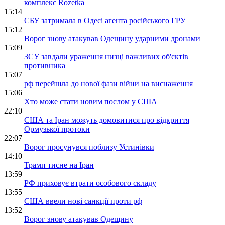
комплекс Rozetka
15:14
СБУ затримала в Одесі агента російського ГРУ
15:12
Ворог знову атакував Одещину ударними дронами
15:09
ЗСУ завдали ураження низці важливих об'єктів
противника
15:07
рф перейшла до нової фази війни на виснаження
15:06
Хто може стати новим послом у США
22:10
США та Іран можуть домовитися про відкриття
Ормузької протоки
22:07
Ворог просунувся поблизу Устинівки
14:10
Трамп тисне на Іран
13:59
РФ приховує втрати особового складу
13:55
США ввели нові санкції проти рф
13:52
Ворог знову атакував Одещину