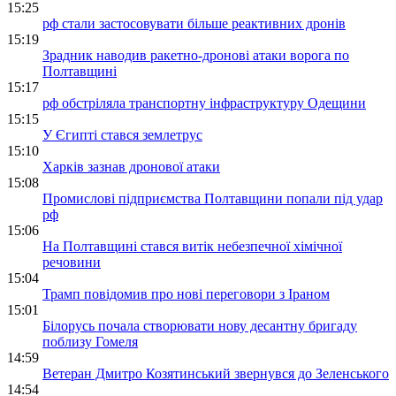
15:25
рф стали застосовувати більше реактивних дронів
15:19
Зрадник наводив ракетно-дронові атаки ворога по
Полтавщині
15:17
рф обстріляла транспортну інфраструктуру Одещини
15:15
У Єгипті стався землетрус
15:10
Харків зазнав дронової атаки
15:08
Промислові підприємства Полтавщини попали під удар
рф
15:06
На Полтавщині стався витік небезпечної хімічної
речовини
15:04
Трамп повідомив про нові переговори з Іраном
15:01
Білорусь почала створювати нову десантну бригаду
поблизу Гомеля
14:59
Ветеран Дмитро Козятинський звернувся до Зеленського
14:54