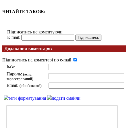
ЧИТАЙТЕ ТАКОЖ:
Підписатись не коментуючи
E-mail:
Додавання коментаря:
Підписатись на коментарі по e-mail
Ім'я:
Пароль:
(якщо
зареєстрований)
Email:
(обов'язково!)
теги форматування
додати смайли