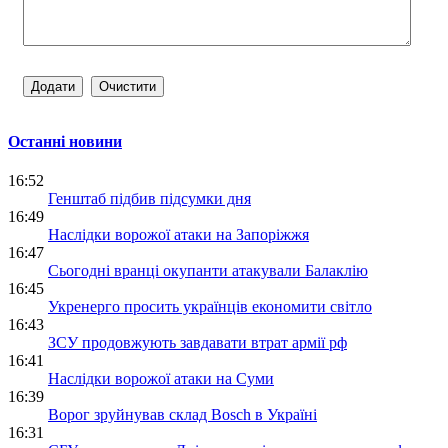
Останні новини
16:52
Генштаб підбив підсумки дня
16:49
Наслідки ворожої атаки на Запоріжжя
16:47
Сьогодні вранці окупанти атакували Балаклію
16:45
Укренерго просить українців економити світло
16:43
ЗСУ продовжують завдавати втрат армії рф
16:41
Наслідки ворожої атаки на Суми
16:39
Ворог зруйнував склад Bosch в Україні
16:31