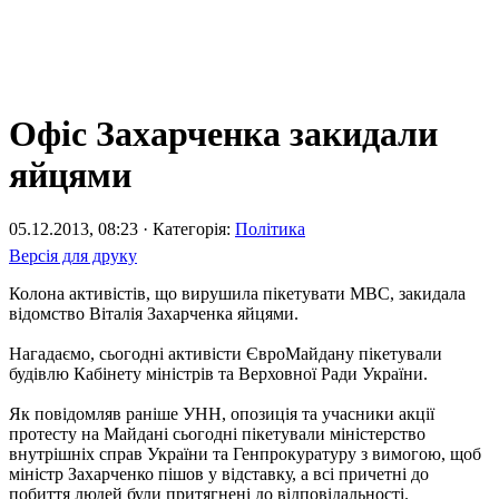
Офіс Захарченка закидали
яйцями
05.12.2013, 08:23 · Категорія:
Політика
Версія для друку
Колона активістів, що вирушила пікетувати МВС, закидала
відомство Віталія Захарченка яйцями.
Нагадаємо, сьогодні активісти ЄвроМайдану пікетували
будівлю Кабінету міністрів та Верховної Ради України.
Як повідомляв раніше УНН, опозиція та учасники акції
протесту на Майдані сьогодні пікетували міністерство
внутрішніх справ України та Генпрокуратуру з вимогою, щоб
міністр Захарченко пішов у відставку, а всі причетні до
побиття людей були притягнені до відповідальності.