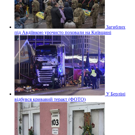
Загиблих
під Авдіївкою урочисто поховали на Київщині
У Берліні
відбувся кривавий теракт (ФОТО)