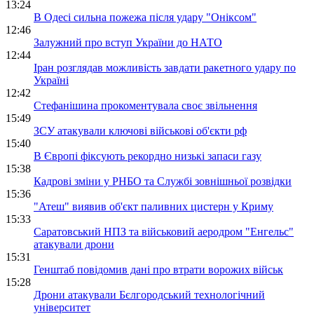
13:24
В Одесі сильна пожежа після удару "Оніксом"
12:46
Залужний про вступ України до НАТО
12:44
Іран розглядав можливість завдати ракетного удару по
Україні
12:42
Стефанішина прокоментувала своє звільнення
15:49
ЗСУ атакували ключові військові об'єкти рф
15:40
В Європі фіксують рекордно низькі запаси газу
15:38
Кадрові зміни у РНБО та Службі зовнішньої розвідки
15:36
"Атеш" виявив об'єкт паливних цистерн у Криму
15:33
Саратовський НПЗ та військовий аеродром "Енгельс"
атакували дрони
15:31
Генштаб повідомив дані про втрати ворожих військ
15:28
Дрони атакували Бєлгородський технологічний
університет