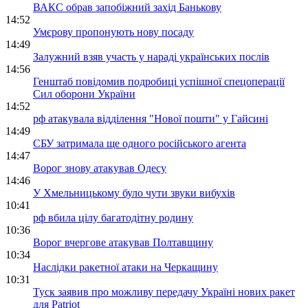
ВАКС обрав запобіжний захід Банькову
14:52
Умєрову пропонують нову посаду
14:49
Залужний взяв участь у нараді українських послів
14:56
Генштаб повідомив подробиці успішної спецоперації
Сил оборони України
14:52
рф атакувала відділення "Нової пошти" у Гайсині
14:49
СБУ затримала ще одного російського агента
14:47
Ворог знову атакував Одесу
14:46
У Хмельницькому було чути звуки вибухів
10:41
рф вбила цілу багатодітну родину
10:36
Ворог вчергове атакував Полтавщину
10:34
Наслідки ракетної атаки на Черкащину
10:31
Туск заявив про можливу передачу Україні нових ракет
для Patriot