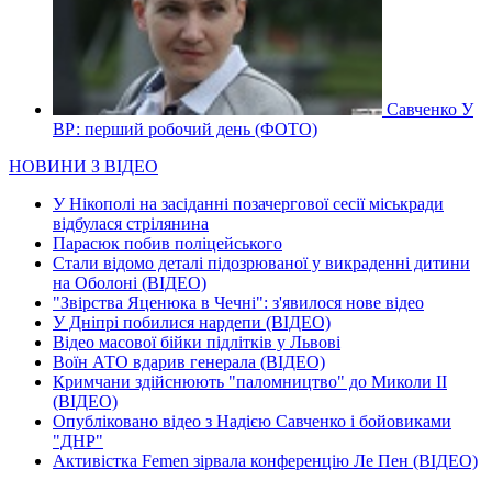
Савченко У
ВР: перший робочий день (ФОТО)
НОВИНИ З ВІДЕО
У Нікополі на засіданні позачергової сесії міськради
відбулася стрілянина
Парасюк побив поліцейського
Стали відомо деталі підозрюваної у викраденні дитини
на Оболоні (ВІДЕО)
"Звірства Яценюка в Чечні": з'явилося нове відео
У Дніпрі побилися нардепи (ВІДЕО)
Відео масової бійки підлітків у Львові
Воїн АТО вдарив генерала (ВІДЕО)
Кримчани здійснюють "паломництво" до Миколи ІІ
(ВІДЕО)
Опубліковано відео з Надією Савченко і бойовиками
"ДНР"
Активістка Femen зірвала конференцію Ле Пен (ВІДЕО)