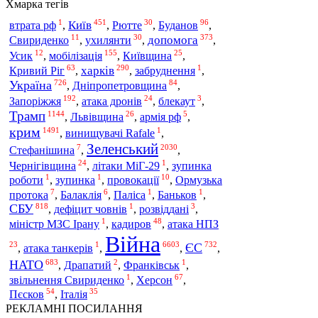
Хмарка тегів
1
451
30
96
Київ
втрата рф
,
,
Рютте
,
Буданов
,
11
30
373
допомога
Свириденко
,
ухилянти
,
,
12
155
25
мобілізація
Усик
,
,
Київщина
,
63
290
1
харків
Кривий Ріг
,
,
забруднення
,
726
84
Україна
,
Дніпропетровщина
,
192
24
3
Запоріжжя
,
атака дронів
,
блекаут
,
Трамп
1144
26
5
,
Львівщина
,
армія рф
,
крим
1491
1
,
винищувачі Rafale
,
Зеленський
7
2030
Стефанішина
,
,
24
1
Чернігівщина
,
літаки МіГ-29
,
зупинка
1
1
10
роботи
,
зупинка
,
провокації
,
Ормузька
7
6
1
1
протока
,
Балаклія
,
Паліса
,
Баньков
,
818
1
3
СБУ
,
дефіцит човнів
,
розвіддані
,
1
48
міністр МЗС Ірану
,
кадиров
,
атака НПЗ
Війна
23
1
6603
732
ЄС
,
атака танкерів
,
,
,
683
2
1
НАТО
,
Драпатий
,
Франківськ
,
1
67
звільнення Свириденко
,
Херсон
,
54
35
Пєсков
,
Італія
РЕКЛАМНІ ПОСИЛАННЯ