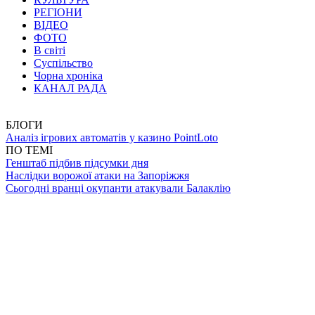
РЕГІОНИ
ВІДЕО
ФОТО
В світі
Суспільство
Чорна хроніка
КАНАЛ РАДА
БЛОГИ
Аналіз ігрових автоматів у казино PointLoto
ПО ТЕМІ
Генштаб підбив підсумки дня
Наслідки ворожої атаки на Запоріжжя
Сьогодні вранці окупанти атакували Балаклію