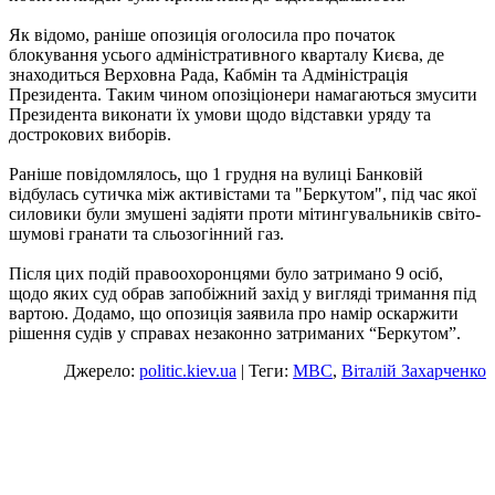
Як відомо, раніше опозиція оголосила про початок
блокування усього адміністративного кварталу Києва, де
знаходиться Верховна Рада, Кабмін та Адміністрація
Президента. Таким чином опозіціонери намагаються змусити
Президента виконати їх умови щодо відставки уряду та
дострокових виборів.
Раніше повідомлялось, що 1 грудня на вулиці Банковій
відбулась сутичка між активістами та "Беркутом", під час якої
силовики були змушені задіяти проти мітингувальників світо-
шумові гранати та сльозогінний газ.
Після цих подій правоохоронцями було затримано 9 осіб,
щодо яких суд обрав запобіжний захід у вигляді тримання під
вартою. Додамо, що опозиція заявила про намір оскаржити
рішення судів у справах незаконно затриманих “Беркутом”.
Джерело:
politic.kiev.ua
| Теги:
МВС
,
Віталій Захарченко