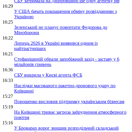
СБУ затримала на Дніпровщині ще одну агентку рф
16:29
У США бачать покращення обміну розвідданими з
Україною
16:25
Зеленський не планує повертати Федорова до
Міноборони
16:22
Липець 2026 в Україні виявився одним із
найтрагічніших
16:21
Стефанішиній обрали запобіжний захід - заставу у 6
мільйонів гривень
16:36
СБУ викрила у Києві агента ФСБ
16:33
Наслідки масованого ракетно-дронового удару по
Київщині
15:27
Порошенко висловив підтримку українським бізнесам
15:19
На Київщині триває загроза забруднення атмосферного
повітря
15:16
У Броварах ворог знищив розподільчий складський