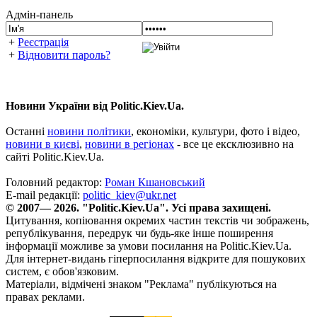
Адмін-панель
+
Реєстрація
+
Відновити пароль?
Новини України від Politic.Kiev.Ua.
Останні
новини політики
, економіки, культури, фото і відео,
новини в києві
,
новини в регіонах
- все це ексклюзивно на
сайті Politic.Kiev.Ua.
Головний редактор:
Роман Кшановський
E-mail редакції:
politic_kiev@ukr.net
© 2007— 2026. "Politic.Kiev.Ua". Усі права захищені.
Цитування, копіювання окремих частин текстів чи зображень,
републікування, передрук чи будь-яке інше поширення
інформації можливе за умови посилання на Politic.Kiev.Ua.
Для інтернет-видань гіперпосилання відкрите для пошукових
систем, є обов'язковим.
Матеріали, відмічені знаком "Реклама" публікуються на
правах реклами.