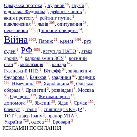
7
96
69
Ормузька протока
,
Буданов
,
грузія
,
1
1
відставка Федорова
,
дефіцит човнів
,
1
2
акція протесту
,
рейтинг путіна
,
21
205
23
львів
відключення
,
,
опитування
,
178
84
переговори
,
Дніпропетровщина
,
Війна
крим
6603
21
1491
,
Париж
,
,
рух
РФ
1
4851
1
суден
,
,
вступ до НАТО
,
атака
24
1
дронів
,
кадрові зміни ЗСУ
,
воєнний
41
155
67
мобілізація
стан
,
,
канада
,
1
34
Рязанський НПЗ
,
Віткофф
,
звільнення
1
1
82
зрадник
Федорова
,
Баньков
,
зрадники
,
168
190
81
Німеччина
,
,
Харківщина
,
Одеська
1
2
3
облрада
,
Драпатий
,
розвіддані
,
Москва
59
119
12
Одещина
,
,
Житомирщина
,
373
35
1
150
допомога
Єрмак
,
біженці
,
Зідан
,
,
3
35
1
блекаут
,
Італія
,
співпраця з КНДР
,
8
1
1
ТОТ
,
лідер Ірану
,
прапор УПА
,
726
275
3
Україна
одеса
,
,
Бровари
РЕКЛАМНІ ПОСИЛАННЯ