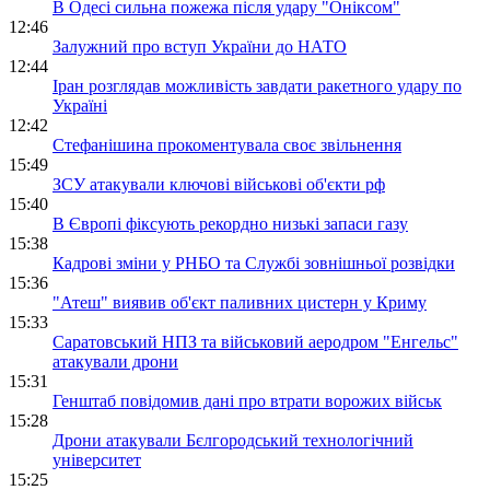
В Одесі сильна пожежа після удару "Оніксом"
12:46
Залужний про вступ України до НАТО
12:44
Іран розглядав можливість завдати ракетного удару по
Україні
12:42
Стефанішина прокоментувала своє звільнення
15:49
ЗСУ атакували ключові військові об'єкти рф
15:40
В Європі фіксують рекордно низькі запаси газу
15:38
Кадрові зміни у РНБО та Службі зовнішньої розвідки
15:36
"Атеш" виявив об'єкт паливних цистерн у Криму
15:33
Саратовський НПЗ та військовий аеродром "Енгельс"
атакували дрони
15:31
Генштаб повідомив дані про втрати ворожих військ
15:28
Дрони атакували Бєлгородський технологічний
університет
15:25