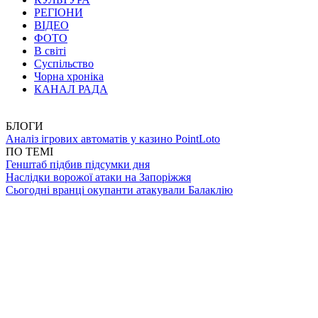
РЕГІОНИ
ВІДЕО
ФОТО
В світі
Суспільство
Чорна хроніка
КАНАЛ РАДА
БЛОГИ
Аналіз ігрових автоматів у казино PointLoto
ПО ТЕМІ
Генштаб підбив підсумки дня
Наслідки ворожої атаки на Запоріжжя
Сьогодні вранці окупанти атакували Балаклію