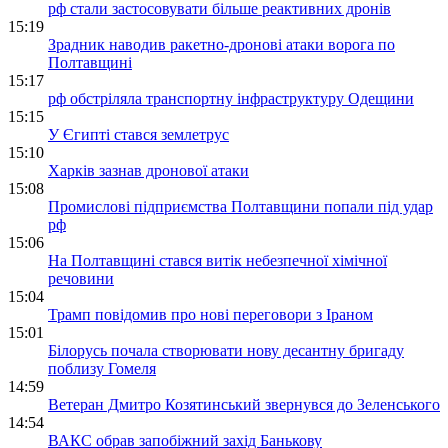
рф стали застосовувати більше реактивних дронів
15:19
Зрадник наводив ракетно-дронові атаки ворога по
Полтавщині
15:17
рф обстріляла транспортну інфраструктуру Одещини
15:15
У Єгипті стався землетрус
15:10
Харків зазнав дронової атаки
15:08
Промислові підприємства Полтавщини попали під удар
рф
15:06
На Полтавщині стався витік небезпечної хімічної
речовини
15:04
Трамп повідомив про нові переговори з Іраном
15:01
Білорусь почала створювати нову десантну бригаду
поблизу Гомеля
14:59
Ветеран Дмитро Козятинський звернувся до Зеленського
14:54
ВАКС обрав запобіжний захід Банькову