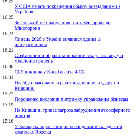
16:29
У США бачать покращення обміну розвідданими з
Україною
16:25
Зеленський не планує повертати Федорова до
Міноборони
16:22
Липець 2026 в Україні виявився одним із
найтрагічніших
16:21
Стефанішиній обрали запобіжний захід - заставу у 6
мільйонів гривень
16:36
СБУ викрила у Києві агента ФСБ
16:33
Наслідки масованого ракетно-дронового удару по
Київщині
15:27
Порошенко висловив підтримку українським бізнесам
15:19
На Київщині триває загроза забруднення атмосферного
повітря
15:16
У Броварах ворог знищив розподільчий складський
комплекс Rozetka