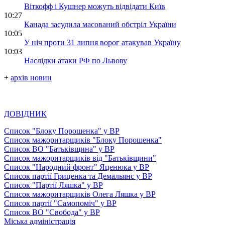
Віткофф і Кушнер можуть відвідати Київ
10:27
Канада засудила масований обстріл України
10:05
У ніч проти 31 липня ворог атакував Україну
10:03
Наслідки атаки РФ по Львову
+
архів новин
ДОВІДНИК
Список "Блоку Порошенка" у ВР
Список мажоритарщиків "Блоку Порошенка"
Список ВО "Батьківщина" у ВР
Список мажоритарщиків від "Батьківщини"
Список "Народний фронт" Яценюка у ВР
Список партії Гриценка та Демальянс у ВР
Список "Партії Ляшка" у ВР
Список мажоритарщиків Олега Ляшка у ВР
Список партії "Самопоміч" у ВР
Список ВО "Свобода" у ВР
Міська адміністрація