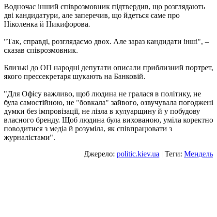
Водночас інший співрозмовник підтвердив, що розглядають
дві кандидатури, але заперечив, що йдеться саме про
Ніколенка й Никифорова.
"Так, справді, розглядаємо двох. Але зараз кандидати інші", –
сказав співрозмовник.
Близькі до ОП народні депутати описали приблизний портрет,
якого прессекретаря шукають на Банковій.
"Для Офісу важливо, щоб людина не гралася в політику, не
була самостійною, не "бовкала" зайвого, озвучувала погоджені
думки без імпровізації, не лізла в кулуарщину й у побудову
власного бренду. Щоб людина була вихованою, уміла коректно
поводитися з медіа й розуміла, як співпрацювати з
журналістами".
Джерело:
politic.kiev.ua
| Теги:
Мендель