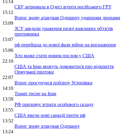
15:14
СБУ затримала в Одесі агента російського ГРУ
15:12
Ворог знову атакував Одещину ударними дронами
15:09
ЗСУ завдали ураження низці важливих об'єктів
противника
15:07
рф перейшла до нової фази війни на виснаження
15:06
Хто може стати новим послом у США
22:10
США та Іран можуть домовитися про відкриття
Ормузької протоки
22:07
Ворог просунувся поблизу Устинівки
14:10
Трамп тисне на Іран
13:59
РФ приховує втрати особового складу
13:55
США ввели нові санкції проти рф
13:52
Ворог знову атакував Одещину
13:24