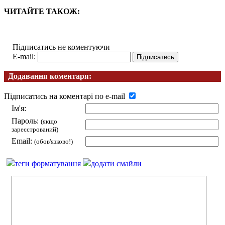
ЧИТАЙТЕ ТАКОЖ:
Підписатись не коментуючи
E-mail:
Додавання коментаря:
Підписатись на коментарі по e-mail
Ім'я:
Пароль:
(якщо
зареєстрований)
Email:
(обов'язково!)
теги форматування
додати смайли