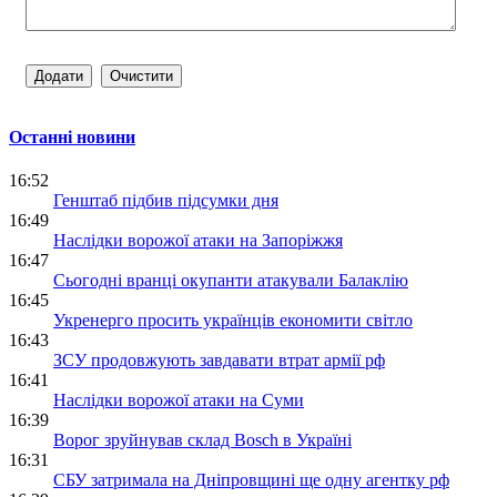
Останні новини
16:52
Генштаб підбив підсумки дня
16:49
Наслідки ворожої атаки на Запоріжжя
16:47
Сьогодні вранці окупанти атакували Балаклію
16:45
Укренерго просить українців економити світло
16:43
ЗСУ продовжують завдавати втрат армії рф
16:41
Наслідки ворожої атаки на Суми
16:39
Ворог зруйнував склад Bosch в Україні
16:31
СБУ затримала на Дніпровщині ще одну агентку рф