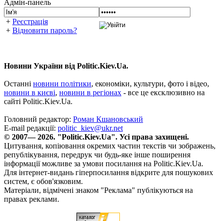
Адмін-панель
+
Реєстрація
+
Відновити пароль?
Новини України від Politic.Kiev.Ua.
Останні
новини політики
, економіки, культури, фото і відео,
новини в києві
,
новини в регіонах
- все це ексклюзивно на
сайті Politic.Kiev.Ua.
Головний редактор:
Роман Кшановський
E-mail редакції:
politic_kiev@ukr.net
© 2007— 2026. "Politic.Kiev.Ua". Усі права захищені.
Цитування, копіювання окремих частин текстів чи зображень,
републікування, передрук чи будь-яке інше поширення
інформації можливе за умови посилання на Politic.Kiev.Ua.
Для інтернет-видань гіперпосилання відкрите для пошукових
систем, є обов'язковим.
Матеріали, відмічені знаком "Реклама" публікуються на
правах реклами.