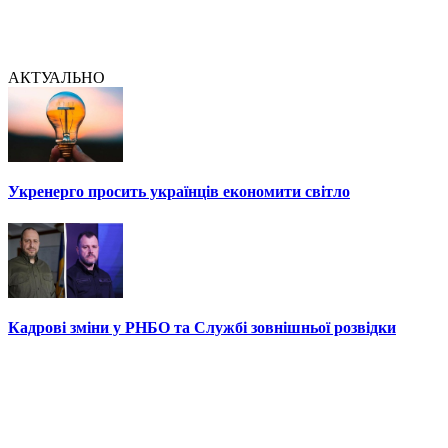
АКТУАЛЬНО
Укренерго просить українців економити світло
Кадрові зміни у РНБО та Службі зовнішньої розвідки