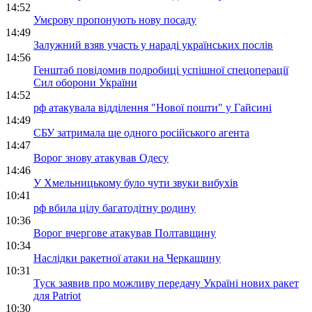
14:52
Умєрову пропонують нову посаду
14:49
Залужний взяв участь у нараді українських послів
14:56
Генштаб повідомив подробиці успішної спецоперації
Сил оборони України
14:52
рф атакувала відділення "Нової пошти" у Гайсині
14:49
СБУ затримала ще одного російського агента
14:47
Ворог знову атакував Одесу
14:46
У Хмельницькому було чути звуки вибухів
10:41
рф вбила цілу багатодітну родину
10:36
Ворог вчергове атакував Полтавщину
10:34
Наслідки ракетної атаки на Черкащину
10:31
Туск заявив про можливу передачу Україні нових ракет
для Patriot
10:30