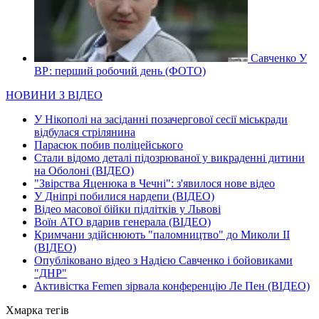
Савченко У
ВР: перший робочий день (ФОТО)
НОВИНИ З ВІДЕО
У Нікополі на засіданні позачергової сесії міськради
відбулася стрілянина
Парасюк побив поліцейського
Стали відомо деталі підозрюваної у викраденні дитини
на Оболоні (ВІДЕО)
"Звірства Яценюка в Чечні": з'явилося нове відео
У Дніпрі побилися нардепи (ВІДЕО)
Відео масової бійки підлітків у Львові
Воїн АТО вдарив генерала (ВІДЕО)
Кримчани здійснюють "паломництво" до Миколи ІІ
(ВІДЕО)
Опубліковано відео з Надією Савченко і бойовиками
"ДНР"
Активістка Femen зірвала конференцію Ле Пен (ВІДЕО)
Хмарка тегів