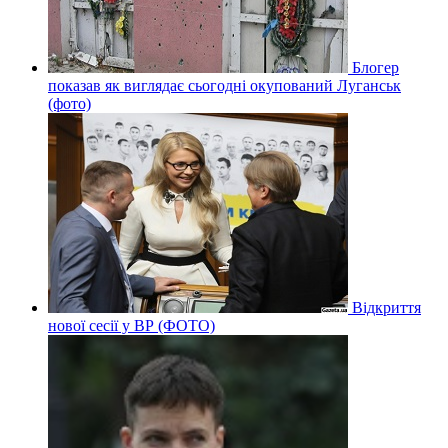
Блогер
показав як виглядає сьогодні окупований Луганськ
(фото)
Відкриття
нової сесії у ВР (ФОТО)