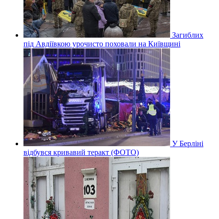
Загиблих
під Авдіївкою урочисто поховали на Київщині
У Берліні
відбувся кривавий теракт (ФОТО)