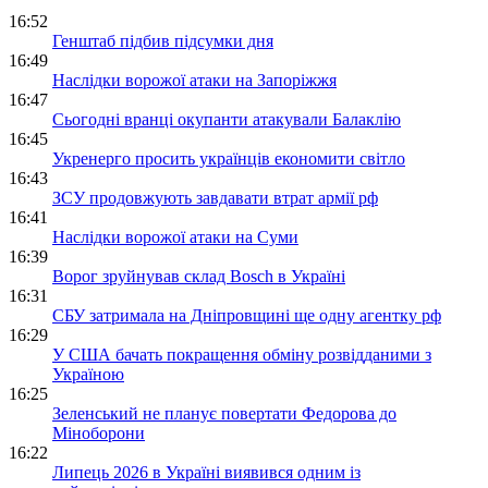
16:52
Генштаб підбив підсумки дня
16:49
Наслідки ворожої атаки на Запоріжжя
16:47
Сьогодні вранці окупанти атакували Балаклію
16:45
Укренерго просить українців економити світло
16:43
ЗСУ продовжують завдавати втрат армії рф
16:41
Наслідки ворожої атаки на Суми
16:39
Ворог зруйнував склад Bosch в Україні
16:31
СБУ затримала на Дніпровщині ще одну агентку рф
16:29
У США бачать покращення обміну розвідданими з
Україною
16:25
Зеленський не планує повертати Федорова до
Міноборони
16:22
Липець 2026 в Україні виявився одним із