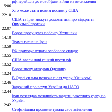
рф перейшла до нової фази війни на виснаження
15:06
Хто може стати новим послом у США
22:10
США та Іран можуть домовитися про відкриття
Ормузької протоки
22:07
Ворог просунувся поблизу Устинівки
14:10
Трамп тисне на Іран
13:59
РФ приховує втрати особового складу
13:55
США ввели нові санкції проти рф
13:52
Ворог знову атакував Одещину
13:24
В Одесі сильна пожежа після удару "Оніксом"
12:46
Залужний про вступ України до НАТО
12:44
Іран розглядав можливість завдати ракетного удару по
Україні
12:42
Стефанішина прокоментувала своє звільнення