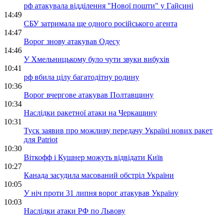
рф атакувала відділення "Нової пошти" у Гайсині
14:49
СБУ затримала ще одного російського агента
14:47
Ворог знову атакував Одесу
14:46
У Хмельницькому було чути звуки вибухів
10:41
рф вбила цілу багатодітну родину
10:36
Ворог вчергове атакував Полтавщину
10:34
Наслідки ракетної атаки на Черкащину
10:31
Туск заявив про можливу передачу Україні нових ракет
для Patriot
10:30
Віткофф і Кушнер можуть відвідати Київ
10:27
Канада засудила масований обстріл України
10:05
У ніч проти 31 липня ворог атакував Україну
10:03
Наслідки атаки РФ по Львову