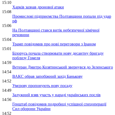
15:10
Харків зазнав дронової атаки
15:08
Промислові підприємства Полтавщини попали під удар
рф
15:06
На Полтавщині стався витік небезпечної хімічної
речовини
15:04
Трамп повідомив про нові переговори з Іраном
15:01
Білорусь почала створювати нову десантну бригаду
поблизу Гомеля
14:59
Ветеран Дмитро Козятинський звернувся до Зеленського
14:54
ВАКС обрав запобіжний захід Банькову
14:52
Умєрову пропонують нову посаду
14:49
Залужний взяв участь у нараді українських послів
14:56
Генштаб повідомив подробиці успішної спецоперації
Сил оборони України
14:52