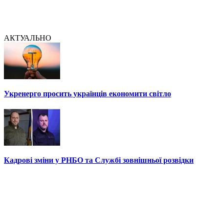
АКТУАЛЬНО
Укренерго просить українців економити світло
Кадрові зміни у РНБО та Службі зовнішньої розвідки