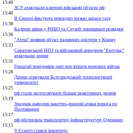
15:49
ЗСУ атакували ключові військові об'єкти рф
15:40
В Європі фіксують рекордно низькі запаси газу
15:38
Кадрові зміни у РНБО та Службі зовнішньої розвідки
15:36
"Атеш" виявив об'єкт паливних цистерн у Криму
15:33
Саратовський НПЗ та військовий аеродром "Енгельс"
атакували дрони
15:31
Генштаб повідомив дані про втрати ворожих військ
15:28
Дрони атакували Бєлгородський технологічний
університет
15:25
рф стали застосовувати більше реактивних дронів
15:19
Зрадник наводив ракетно-дронові атаки ворога по
Полтавщині
15:17
рф обстріляла транспортну інфраструктуру Одещини
15:15
У Єгипті стався землетрус