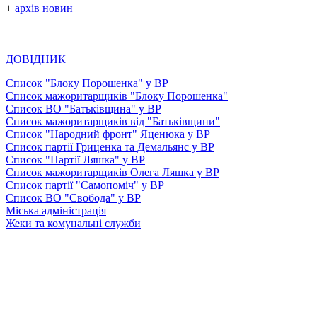
+
архів новин
ДОВІДНИК
Список "Блоку Порошенка" у ВР
Список мажоритарщиків "Блоку Порошенка"
Список ВО "Батьківщина" у ВР
Список мажоритарщиків від "Батьківщини"
Список "Народний фронт" Яценюка у ВР
Список партії Гриценка та Демальянс у ВР
Список "Партії Ляшка" у ВР
Список мажоритарщиків Олега Ляшка у ВР
Список партії "Самопоміч" у ВР
Список ВО "Свобода" у ВР
Міська адміністрація
Жеки та комунальні служби