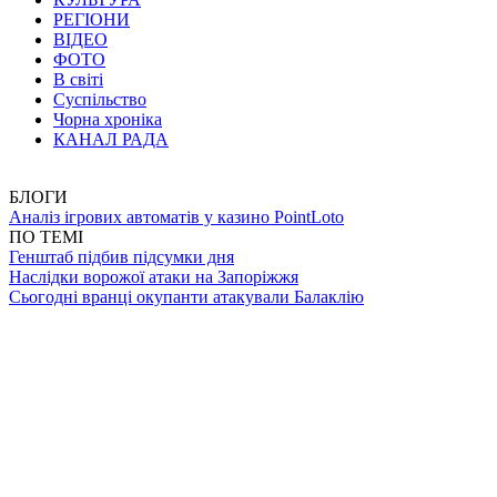
РЕГІОНИ
ВІДЕО
ФОТО
В світі
Суспільство
Чорна хроніка
КАНАЛ РАДА
БЛОГИ
Аналіз ігрових автоматів у казино PointLoto
ПО ТЕМІ
Генштаб підбив підсумки дня
Наслідки ворожої атаки на Запоріжжя
Сьогодні вранці окупанти атакували Балаклію