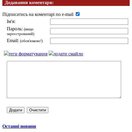
Додавання коментаря:
Підписатись на коментарі по e-mail
Ім'я:
Пароль:
(якщо
зареєстрований)
Email:
(обов'язково!)
теги форматування
додати смайли
Останні новини