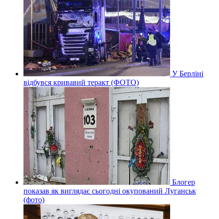
У Берліні
відбувся кривавий теракт (ФОТО)
Блогер
показав як виглядає сьогодні окупований Луганськ
(фото)