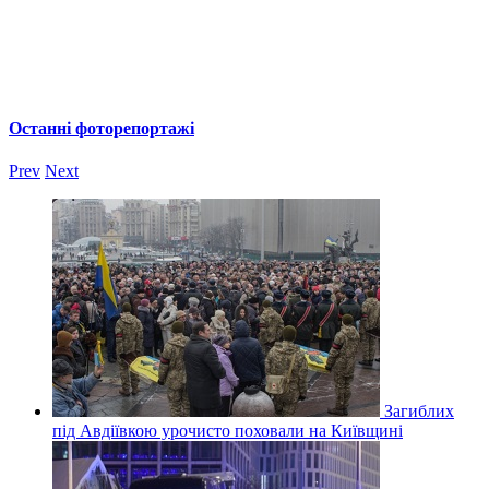
Останні фоторепортажі
Prev
Next
Загиблих
під Авдіївкою урочисто поховали на Київщині