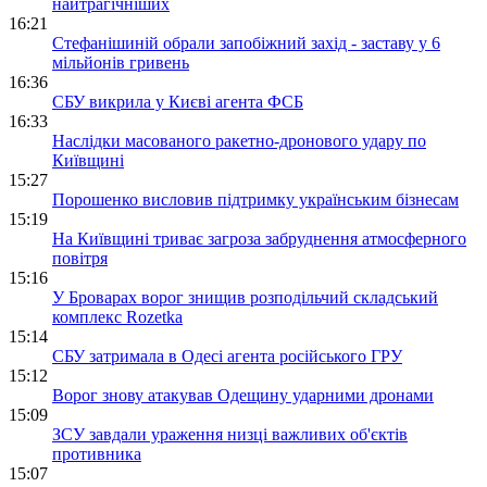
найтрагічніших
16:21
Стефанішиній обрали запобіжний захід - заставу у 6
мільйонів гривень
16:36
СБУ викрила у Києві агента ФСБ
16:33
Наслідки масованого ракетно-дронового удару по
Київщині
15:27
Порошенко висловив підтримку українським бізнесам
15:19
На Київщині триває загроза забруднення атмосферного
повітря
15:16
У Броварах ворог знищив розподільчий складський
комплекс Rozetka
15:14
СБУ затримала в Одесі агента російського ГРУ
15:12
Ворог знову атакував Одещину ударними дронами
15:09
ЗСУ завдали ураження низці важливих об'єктів
противника
15:07