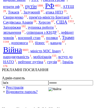
РФ
путін
74
1886
4851
втрати рф
,
,
,
АТЕШ
29
7
97
23
,
Токаєв
,
Залужний
,
атака НПЗ
,
11
1
Свириденко
,
прем'єр-міністр Британії
,
США
26
67
1353
Саудівська Аравія
,
Херсон
,
,
192
1
Запоріжжя
,
зупинка роботи
,
57
1
звільнення
,
співпраця з КНДР
,
дефіцит
Трамп
1
41
4
човнів
,
воєнний стан
,
поляки
,
1144
373
19
67
допомога
,
,
бізнес
,
канада
,
Війна
6603
1
,
міністр МЗС Ірану
,
1
155
мобілізація
народжуваність
,
,
вступ до
1
2
69
Ізраїль
НАТО
,
рейтинг путіна
,
грузія
,
176
РЕКЛАМНІ ПОСИЛАННЯ
Адмін-панель
+
Реєстрація
+
Відновити пароль?