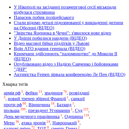
У Нікополі на засіданні позачергової сесії міськради
відбулася стрілянина
Парасюк побив поліцейського
Стали відомо деталі підозрюваної у викраденні дитини
на Оболоні (ВІДЕО)
"Звірства Яценюка в Чечні": з'явилося нове відео
У Дніпрі побилися нардепи (ВІДЕО)
Відео масової бійки підлітків у Львові
Воїн АТО вдарив генерала (ВІДЕО)
Кримчани здійснюють "паломництво" до Миколи ІІ
(ВІДЕО)
Опубліковано відео з Надією Савченко і бойовиками
"ДНР"
Активістка Femen зірвала конференцію Ле Пен (ВІДЕО)
Хмарка тегів
5
13
70
армія рф
,
фейки
,
зрадниця
,
розвіддані
3
1
,
новий тренер збірної Франції
,
санкції
60
16
1
проти рф
,
Вінничина
,
Баззард
,
299
1
223
польща
Суд
,
президент Угорщини
,
,
1
119
Одещина
День медичного працівника
,
,
36
24
9
Мерц
,
атака дронів
,
Навроцький
,
72
8
2
кадрові зміни
,
ТОТ
,
смерть Грема
,