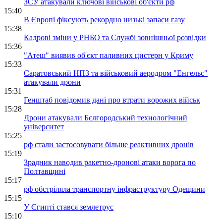
ЗСУ атакували ключові військові об'єкти рф
15:40
В Європі фіксують рекордно низькі запаси газу
15:38
Кадрові зміни у РНБО та Службі зовнішньої розвідки
15:36
"Атеш" виявив об'єкт паливних цистерн у Криму
15:33
Саратовський НПЗ та військовий аеродром "Енгельс"
атакували дрони
15:31
Генштаб повідомив дані про втрати ворожих військ
15:28
Дрони атакували Бєлгородський технологічний
університет
15:25
рф стали застосовувати більше реактивних дронів
15:19
Зрадник наводив ракетно-дронові атаки ворога по
Полтавщині
15:17
рф обстріляла транспортну інфраструктуру Одещини
15:15
У Єгипті стався землетрус
15:10