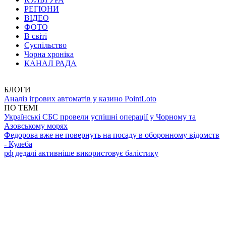
РЕГІОНИ
ВІДЕО
ФОТО
В світі
Суспільство
Чорна хроніка
КАНАЛ РАДА
БЛОГИ
Аналіз ігрових автоматів у казино PointLoto
ПО ТЕМІ
Українські СБС провели успішні операції у Чорному та
Азовському морях
Федорова вже не повернуть на посаду в оборонному відомств
- Кулеба
рф дедалі активніше використовує балістику