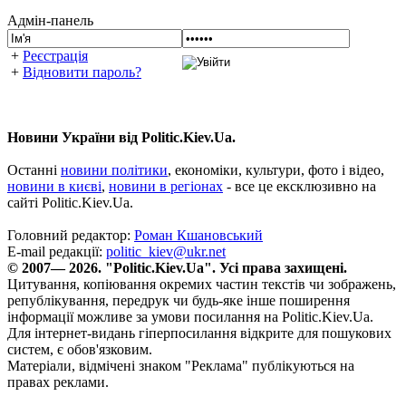
Адмін-панель
+
Реєстрація
+
Відновити пароль?
Новини України від Politic.Kiev.Ua.
Останні
новини політики
, економіки, культури, фото і відео,
новини в києві
,
новини в регіонах
- все це ексклюзивно на
сайті Politic.Kiev.Ua.
Головний редактор:
Роман Кшановський
E-mail редакції:
politic_kiev@ukr.net
© 2007— 2026. "Politic.Kiev.Ua". Усі права захищені.
Цитування, копіювання окремих частин текстів чи зображень,
републікування, передрук чи будь-яке інше поширення
інформації можливе за умови посилання на Politic.Kiev.Ua.
Для інтернет-видань гіперпосилання відкрите для пошукових
систем, є обов'язковим.
Матеріали, відмічені знаком "Реклама" публікуються на
правах реклами.