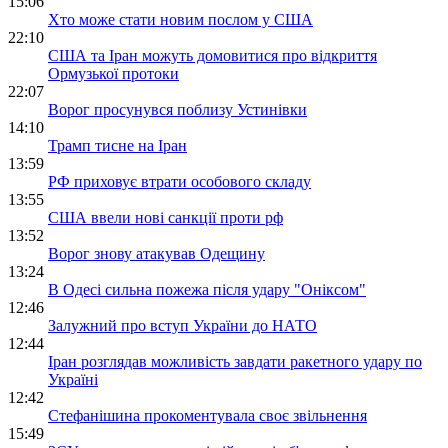
15:06
Хто може стати новим послом у США
22:10
США та Іран можуть домовитися про відкриття
Ормузької протоки
22:07
Ворог просунувся поблизу Устинівки
14:10
Трамп тисне на Іран
13:59
РФ приховує втрати особового складу
13:55
США ввели нові санкції проти рф
13:52
Ворог знову атакував Одещину
13:24
В Одесі сильна пожежа після удару "Оніксом"
12:46
Залужний про вступ України до НАТО
12:44
Іран розглядав можливість завдати ракетного удару по
Україні
12:42
Стефанішина прокоментувала своє звільнення
15:49