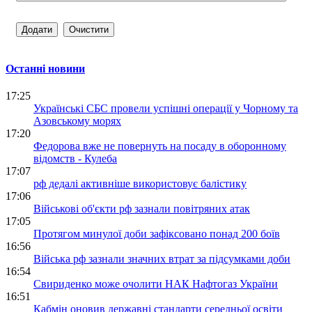
Останні новини
17:25
Українські СБС провели успішні операції у Чорному та
Азовському морях
17:20
Федорова вже не повернуть на посаду в оборонному
відомств - Кулеба
17:07
рф дедалі активніше використовує балістику
17:06
Військові об'єкти рф зазнали повітряних атак
17:05
Протягом минулої доби зафіксовано понад 200 боїв
16:56
Війська рф зазнали значних втрат за підсумками доби
16:54
Свириденко може очолити НАК Нафтогаз України
16:51
Кабмін оновив державні стандарти середньої освіти