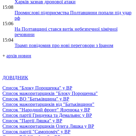
Харків зазнав дронової атаки
15:08
Промислові підприємства Полтавщини попали під удар
рф
15:06
На Полтавщині стався витік небезпечної хімічної
речовини
15:04
Трамп повідомив про нові переговори з Іраном
+
архів новин
ДОВІДНИК
Список "Блоку Порошенка" у ВР
Список мажоритарщиків "Блоку Порошенка"
Список ВО "Батьківщина" у ВР
Список мажоритарщиків від "Батьківщини"
Список "Народний фронт" Яценюка у ВР
Список партії Гриценка та Демальянс у ВР
Список "Партії Ляшка" у ВР
Список мажоритарщиків Олега Ляшка у ВР
Список партії "Самопоміч" у ВР