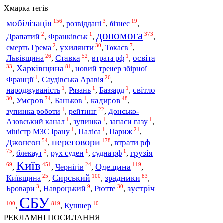
Хмарка тегів
мобілізація
156
3
19
бізнес
,
розвіддані
,
,
допомога
2
1
373
Драпатий
,
Франківськ
,
,
2
30
7
ухилянти
смерть Грема
,
,
Токаєв
,
26
52
1
Львівщина
Ставка
освіта
,
,
втрата рф
,
33
81
Харківщина
,
,
новий тренер збірної
1
26
Саудівська Аравія
Франції
,
,
1
1
1
світло
народжуваність
,
Рязань
,
Баззард
,
30
74
1
48
Умєров
кадиров
,
,
Баньков
,
,
1
22
рейтинг
зупинка роботи
,
,
Донсько-
1
1
1
Азовський канал
,
зупинка
,
запаси газу
,
1
1
21
Париж
міністр МЗС Ірану
,
Паліса
,
,
переговори
54
178
втрати рф
Джонсон
,
,
75
3
1
1
грузія
,
блекаут
,
рух суден
,
судна рф
,
Київ
69
451
24
119
Одещина
Чернігів
,
,
,
,
25
100
83
Сирський
зрадники
Київщина
,
,
,
3
9
30
зустріч
Рютте
Бровари
,
Навроцький
,
,
СБУ
100
819
10
,
,
Кушнер
РЕКЛАМНІ ПОСИЛАННЯ