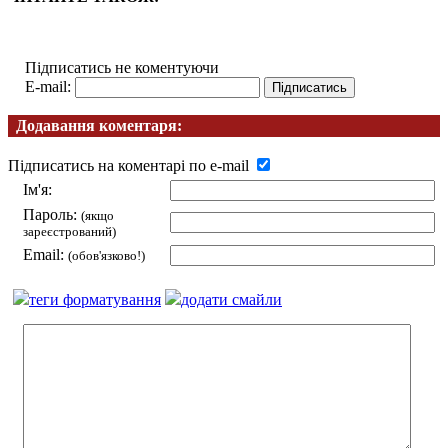
Підписатись не коментуючи
E-mail:
Додавання коментаря:
Підписатись на коментарі по e-mail
Ім'я:
Пароль:
(якщо
зареєстрований)
Email:
(обов'язково!)
теги форматування
додати смайли