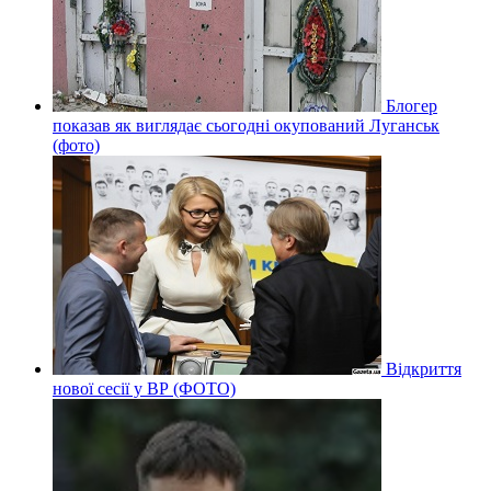
Блогер
показав як виглядає сьогодні окупований Луганськ
(фото)
Відкриття
нової сесії у ВР (ФОТО)