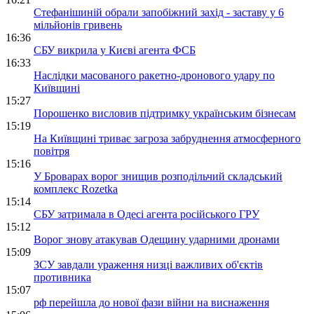
Стефанішиній обрали запобіжний захід - заставу у 6
мільйонів гривень
16:36
СБУ викрила у Києві агента ФСБ
16:33
Наслідки масованого ракетно-дронового удару по
Київщині
15:27
Порошенко висловив підтримку українським бізнесам
15:19
На Київщині триває загроза забруднення атмосферного
повітря
15:16
У Броварах ворог знищив розподільчий складський
комплекс Rozetka
15:14
СБУ затримала в Одесі агента російського ГРУ
15:12
Ворог знову атакував Одещину ударними дронами
15:09
ЗСУ завдали ураження низці важливих об'єктів
противника
15:07
рф перейшла до нової фази війни на виснаження