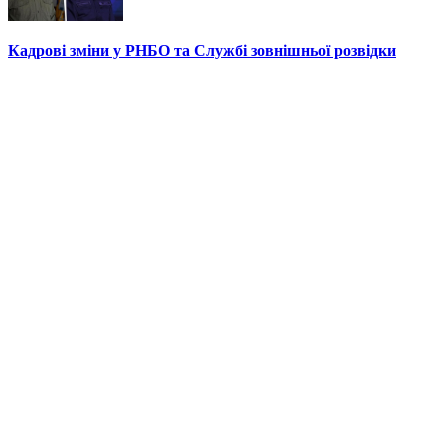
Кадрові зміни у РНБО та Службі зовнішньої розвідки