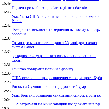
16:49
Нардеп про мобілізацію багатодітних батьків
16:46
Україна та США домовилися про поставки ракет до
Patriot
12:42
Федоров не виключає повернення на посаду міністра
оборони
12:38
Трамп про можливість надання Україні додаткових
систем Patriot
12:35
рф відправляє українських військовополонених на
фронт
12:31
Генштаб повідомив новини з фронту
12:30
США оголосили про розширення санкцій проти Куби
12:28
Ринок на Сумщині попав під дроновий удар
12:26
Уряд Британії розширив санкційний список проти рф
12:24
СБУ затримали на Миколаївщині ще двох агентів рф
16:52