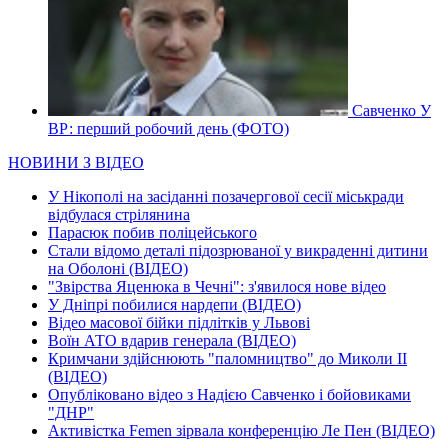
Савченко У
ВР: перший робочий день (ФОТО)
НОВИНИ З ВІДЕО
У Нікополі на засіданні позачергової сесії міськради
відбулася стрілянина
Парасюк побив поліцейського
Стали відомо деталі підозрюваної у викраденні дитини
на Оболоні (ВІДЕО)
"Звірства Яценюка в Чечні": з'явилося нове відео
У Дніпрі побилися нардепи (ВІДЕО)
Відео масової бійки підлітків у Львові
Воїн АТО вдарив генерала (ВІДЕО)
Кримчани здійснюють "паломництво" до Миколи ІІ
(ВІДЕО)
Опубліковано відео з Надією Савченко і бойовиками
"ДНР"
Активістка Femen зірвала конференцію Ле Пен (ВІДЕО)