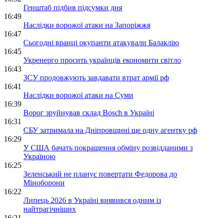
Генштаб підбив підсумки дня
16:49
Наслідки ворожої атаки на Запоріжжя
16:47
Сьогодні вранці окупанти атакували Балаклію
16:45
Укренерго просить українців економити світло
16:43
ЗСУ продовжують завдавати втрат армії рф
16:41
Наслідки ворожої атаки на Суми
16:39
Ворог зруйнував склад Bosch в Україні
16:31
СБУ затримала на Дніпровщині ще одну агентку рф
16:29
У США бачать покращення обміну розвідданими з
Україною
16:25
Зеленський не планує повертати Федорова до
Міноборони
16:22
Липець 2026 в Україні виявився одним із
найтрагічніших
16:21