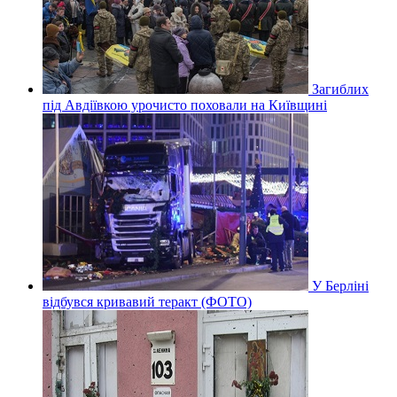
Загиблих
під Авдіївкою урочисто поховали на Київщині
У Берліні
відбувся кривавий теракт (ФОТО)