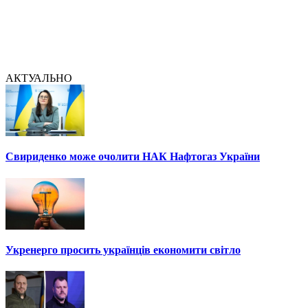
АКТУАЛЬНО
Свириденко може очолити НАК Нафтогаз України
Укренерго просить українців економити світло