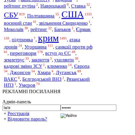
2
9
52
Ставка
рейтинг путіна
,
Навроцький
,
,
США
СБУ
819
55
1355
Полтавщина
,
,
,
41
1
воєнний стан
,
звільнення Свириденко
,
36
22
1
Єрмак
Миколаїв
,
рейтинг
,
Баньков
,
крим
150
7
1491
атака
,
підтримка
,
,
24
111
дронів
Угорщина
санкції проти рф
,
,
61
178
49
переговори
вступ до ЄС
,
,
,
33
3
30
землетрус
ухилянти
,
закриття
,
,
1
14
Європа
кадрові зміни ЗСУ
,
клименко
,
34
54
4
69
Джонсон
Луганськ
,
,
Хмара
,
,
6
1
ВАКС
,
Бєлгродський ВНЗ
,
Рязанський
1
74
Умєров
НПЗ
,
РЕКЛАМНІ ПОСИЛАННЯ
Адмін-панель
+
Реєстрація
+
Відновити пароль?