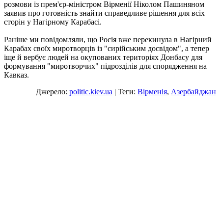
розмови із прем'єр-міністром Вірменії Ніколом Пашиняном
заявив про готовність знайти справедливе рішення для всіх
сторін у Нагірному Карабасі.
Раніше ми повідомляли, що Росія вже перекинула в Нагірний
Карабах своїх миротворців із "сирійським досвідом", а тепер
іще й вербує людей на окупованих територіях Донбасу для
формування "миротворчих" підрозділів для спорядження на
Кавказ.
Джерело:
politic.kiev.ua
| Теги:
Вірменія
,
Азербайджан