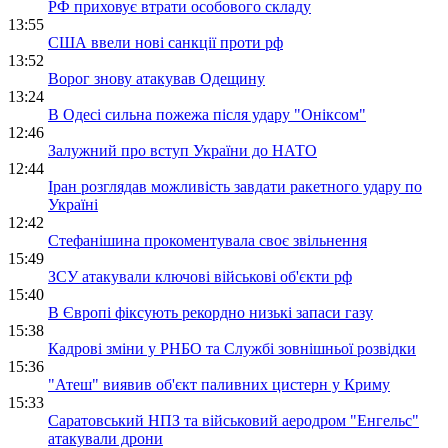
РФ приховує втрати особового складу
13:55
США ввели нові санкції проти рф
13:52
Ворог знову атакував Одещину
13:24
В Одесі сильна пожежа після удару "Оніксом"
12:46
Залужний про вступ України до НАТО
12:44
Іран розглядав можливість завдати ракетного удару по
Україні
12:42
Стефанішина прокоментувала своє звільнення
15:49
ЗСУ атакували ключові військові об'єкти рф
15:40
В Європі фіксують рекордно низькі запаси газу
15:38
Кадрові зміни у РНБО та Службі зовнішньої розвідки
15:36
"Атеш" виявив об'єкт паливних цистерн у Криму
15:33
Саратовський НПЗ та військовий аеродром "Енгельс"
атакували дрони