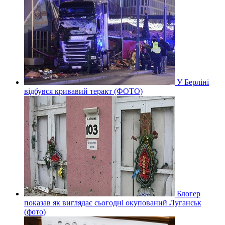
У Берліні
відбувся кривавий теракт (ФОТО)
Блогер
показав як виглядає сьогодні окупований Луганськ
(фото)