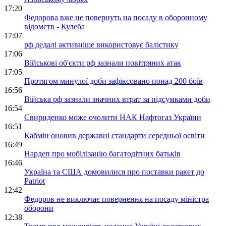
17:20
Федорова вже не повернуть на посаду в оборонному
відомств - Кулеба
17:07
рф дедалі активніше використовує балістику
17:06
Військові об'єкти рф зазнали повітряних атак
17:05
Протягом минулої доби зафіксовано понад 200 боїв
16:56
Війська рф зазнали значних втрат за підсумками доби
16:54
Свириденко може очолити НАК Нафтогаз України
16:51
Кабмін оновив державні стандарти середньої освіти
16:49
Нардеп про мобілізацію багатодітних батьків
16:46
Україна та США домовилися про поставки ракет до
Patriot
12:42
Федоров не виключає повернення на посаду міністра
оборони
12:38