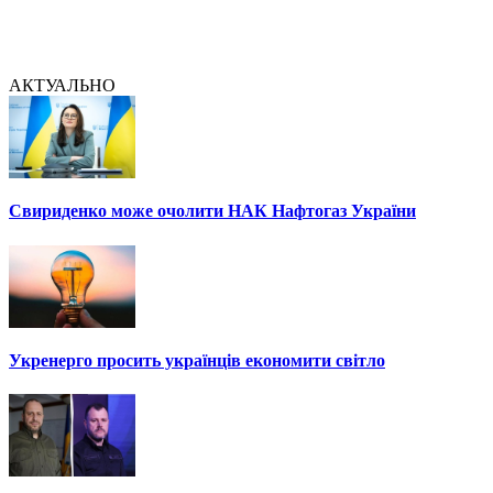
АКТУАЛЬНО
Свириденко може очолити НАК Нафтогаз України
Укренерго просить українців економити світло