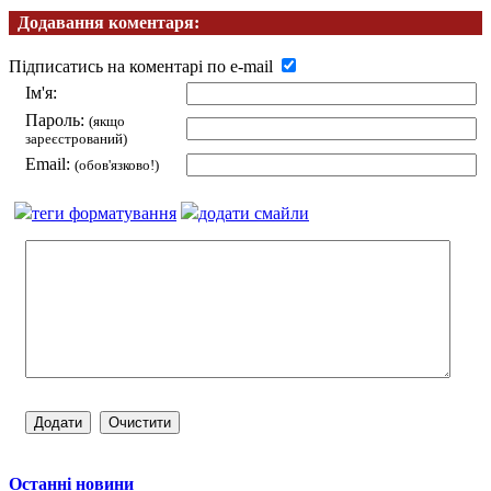
Додавання коментаря:
Підписатись на коментарі по e-mail
Ім'я:
Пароль:
(якщо
зареєстрований)
Email:
(обов'язково!)
теги форматування
додати смайли
Останні новини