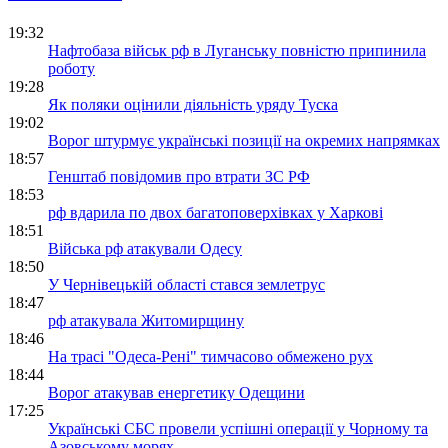
19:32
Нафтобаза військ рф в Луганську повністю припинила
роботу
19:28
Як поляки оцінили діяльність уряду Туска
19:02
Ворог штурмує українські позиції на окремих напрямках
18:57
Генштаб повідомив про втрати ЗС РФ
18:53
рф вдарила по двох багатоповерхівках у Харкові
18:51
Війська рф атакували Одесу
18:50
У Чернівецькій області стався землетрус
18:47
рф атакувала Житомирщину
18:46
На трасі "Одеса-Рені" тимчасово обмежено рух
18:44
Ворог атакував енергетику Одещини
17:25
Українські СБС провели успішні операції у Чорному та
Азовському морях