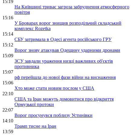
15:19
На Київщині триває загроза забруднення атмосферного
повітря
15:16
У Броварах ворог знищив розподільчий складський
комплекс Rozetka
15:14
СБУ затримала в Одесі агента російського ГРУ
15:12
Ворог знову атакував Одещину ударними дронами
15:09
ЗСУ завдали ураження низці важливих об'єктів
противника
15:07
рф перейшла до нової фази війни на виснаження
15:06
Хто може стати новим послом у США
22:10
США та Іран можуть домовитися про відкриття
Ормузької протоки
22:07
Ворог просунувся поблизу Устинівки
14:10
Трамп тисне на Іран
13:59