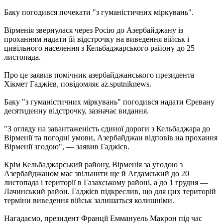
Баку погодився почекати "з гуманістичних міркувань".
Вірменія звернулася через Росію до Азербайджану із
проханням надати їй відстрочку на виведення військ і
цивільного населення з Кельбаджарського району до 25
листопада.
Про це заявив помічник азербайджанського президента
Хікмет Гаджієв, повідомляє az.sputniknews.
Баку "з гуманістичних міркувань" погодився надати Єревану
десятиденну відстрочку, зазначає видання.
"З огляду на завантаженість єдиної дороги з Кельбаджара до
Вірменії та погодні умови, Азербайджан відповів на прохання
Вірменії згодою", — заявив Гаджієв.
Крім Кельбаджарський району, Вірменія за угодою з
Азербайджаном має звільнити ще й Агдамський до 20
листопада і території в Газахському районі, а до 1 грудня —
Лачинський район. Гаджієв підкреслив, що для цих територій
терміни виведення військ залишаться колишніми.
Нагадаємо, президент Франції Еммануель Макрон під час