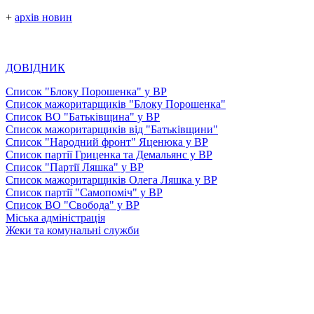
+
архів новин
ДОВІДНИК
Список "Блоку Порошенка" у ВР
Список мажоритарщиків "Блоку Порошенка"
Список ВО "Батьківщина" у ВР
Список мажоритарщиків від "Батьківщини"
Список "Народний фронт" Яценюка у ВР
Список партії Гриценка та Демальянс у ВР
Список "Партії Ляшка" у ВР
Список мажоритарщиків Олега Ляшка у ВР
Список партії "Самопоміч" у ВР
Список ВО "Свобода" у ВР
Міська адміністрація
Жеки та комунальні служби