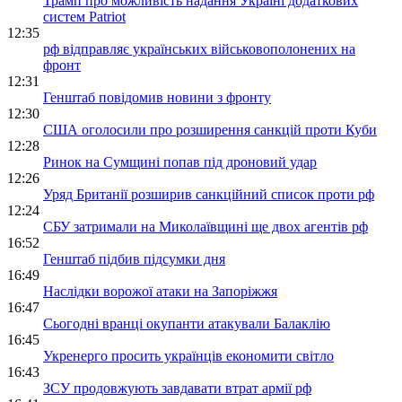
Трамп про можливість надання Україні додаткових
систем Patriot
12:35
рф відправляє українських військовополонених на
фронт
12:31
Генштаб повідомив новини з фронту
12:30
США оголосили про розширення санкцій проти Куби
12:28
Ринок на Сумщині попав під дроновий удар
12:26
Уряд Британії розширив санкційний список проти рф
12:24
СБУ затримали на Миколаївщині ще двох агентів рф
16:52
Генштаб підбив підсумки дня
16:49
Наслідки ворожої атаки на Запоріжжя
16:47
Сьогодні вранці окупанти атакували Балаклію
16:45
Укренерго просить українців економити світло
16:43
ЗСУ продовжують завдавати втрат армії рф