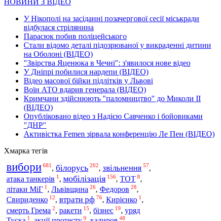
НОВИНИ З ВІДЕО
У Нікополі на засіданні позачергової сесії міськради
відбулася стрілянина
Парасюк побив поліцейського
Стали відомо деталі підозрюваної у викраденні дитини
на Оболоні (ВІДЕО)
"Звірства Яценюка в Чечні": з'явилося нове відео
У Дніпрі побилися нардепи (ВІДЕО)
Відео масової бійки підлітків у Львові
Воїн АТО вдарив генерала (ВІДЕО)
Кримчани здійснюють "паломництво" до Миколи ІІ
(ВІДЕО)
Опубліковано відео з Надією Савченко і бойовиками
"ДНР"
Активістка Femen зірвала конференцію Ле Пен (ВІДЕО)
Хмарка тегів
вибори
681
202
57
білорусь
звільнення
,
,
,
1
156
8
мобілізація
атака танкерів
,
,
ТОТ
,
1
26
28
Львівщина
Федоров
літаки МіГ
,
,
,
12
76
1
втрати рф
Свириденко
,
,
Кирієнко
,
2
15
19
смерть Грема
,
ракети
,
бізнес
,
уряд
1
9
48
кадиров
Туска
,
акції протесту
,
,