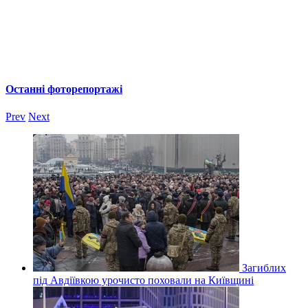
Останні фоторепортажі
Prev
Next
Загиблих
під Авдіївкою урочисто поховали на Київщині