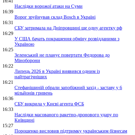
16:41
Наслідки ворожої атаки на Суми
16:39
Ворог зруйнував склад Bosch в Україні
16:31
СБУ затримала на Дніпровщині ще одну агентку рф
16:29
У США бачать покращення обміну розвідданими з
Україною
16:25
Зеленський не планує повертати Федорова до
Міноборони
16:22
Липець 2026 в Україні виявився одним із
найтрагічніших
16:21
Стефанішиній обрали запобіжний захід - заставу у 6
мільйонів гривень
16:36
СБУ викрила у Києві агента ФСБ
16:33
Наслідки масованого ракетно-дронового удару по
Київщині
15:27
Порошенко висловив підтримку українським бізнесам