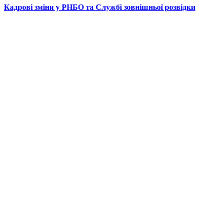
Кадрові зміни у РНБО та Службі зовнішньої розвідки