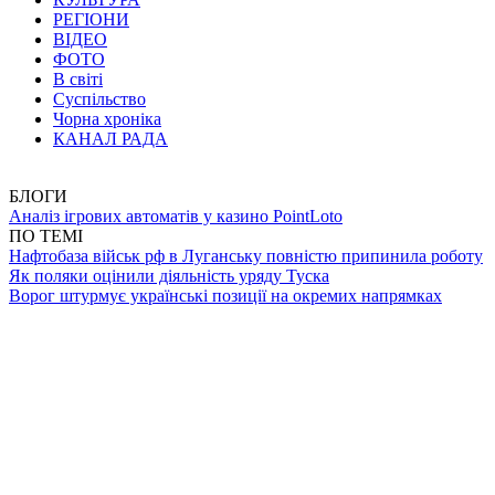
РЕГІОНИ
ВІДЕО
ФОТО
В світі
Суспільство
Чорна хроніка
КАНАЛ РАДА
БЛОГИ
Аналіз ігрових автоматів у казино PointLoto
ПО ТЕМІ
Нафтобаза військ рф в Луганську повністю припинила роботу
Як поляки оцінили діяльність уряду Туска
Ворог штурмує українські позиції на окремих напрямках