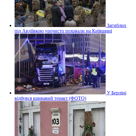
Загиблих
під Авдіївкою урочисто поховали на Київщині
У Берліні
відбувся кривавий теракт (ФОТО)