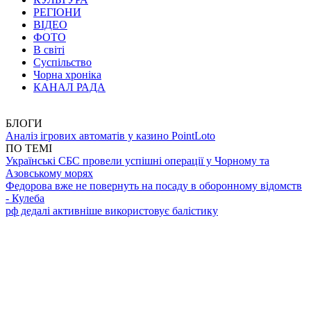
РЕГІОНИ
ВІДЕО
ФОТО
В світі
Суспільство
Чорна хроніка
КАНАЛ РАДА
БЛОГИ
Аналіз ігрових автоматів у казино PointLoto
ПО ТЕМІ
Українські СБС провели успішні операції у Чорному та
Азовському морях
Федорова вже не повернуть на посаду в оборонному відомств
- Кулеба
рф дедалі активніше використовує балістику