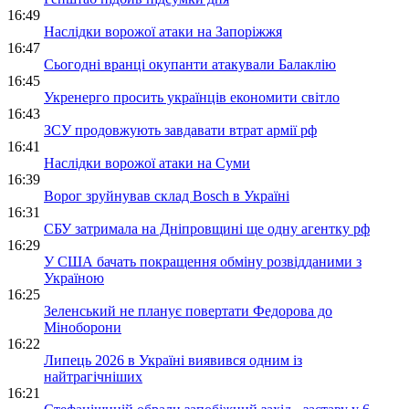
16:49
Наслідки ворожої атаки на Запоріжжя
16:47
Сьогодні вранці окупанти атакували Балаклію
16:45
Укренерго просить українців економити світло
16:43
ЗСУ продовжують завдавати втрат армії рф
16:41
Наслідки ворожої атаки на Суми
16:39
Ворог зруйнував склад Bosch в Україні
16:31
СБУ затримала на Дніпровщині ще одну агентку рф
16:29
У США бачать покращення обміну розвідданими з
Україною
16:25
Зеленський не планує повертати Федорова до
Міноборони
16:22
Липець 2026 в Україні виявився одним із
найтрагічніших
16:21