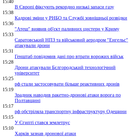
15:40
В Європі фіксують рекордно низькі запаси газу
15:38
Кадрові зміни у РНБО та Службі зовнішньої розвідки
15:36
"Атеш" виявив об'єкт паливних цистерн у Криму
15:33
Саратовський НПЗ та військовий аеродром "Енгельс"
атакували дрони
15:31
Генштаб повідомив дані про втрати ворожих військ
15:28
Дрони атакували Бєлгородський технологічний
університет
15:25
рф стали застосовувати більше реактивних дронів
15:19
Зрадник наводив ракетно-дронові атаки ворога по
Полтавщині
15:17
рф обстріляла транспортну інфраструктуру Одещини
15:15
У Єгипті стався землетрус
15:10
Харків зазнав дронової атаки