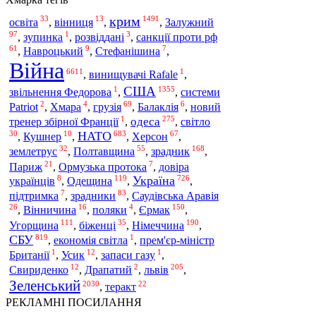
крим
33
13
1491
освіта
,
вінниця
,
,
Залужний
97
1
3
,
зупинка
,
розвіддані
,
санкції проти рф
61
9
7
,
Навроцький
,
Стефанішина
,
Війна
6611
1
,
винищувачі Rafale
,
США
1
1355
звільнення Федорова
,
,
системи
2
4
69
6
Patriot
,
Хмара
,
грузія
,
Балаклія
,
новий
1
275
одеса
тренер збірної Франції
,
,
світло
30
10
683
67
НАТО
,
Кушнер
,
,
Херсон
,
32
55
168
зрадник
землетрус
,
Полтавщина
,
,
21
7
Париж
,
Ормузька протока
,
довіра
8
119
726
Україна
Одещина
українців
,
,
,
7
83
підтримка
,
зрадники
,
Саудівська Аравія
26
16
4
150
Єрмак
,
Вінничина
,
поляки
,
,
111
35
190
Угорщина
Німеччина
,
біженці
,
,
819
1
СБУ
,
економія світла
,
прем'єр-міністр
1
12
1
Британії
,
Усик
,
запаси газу
,
12
2
205
львів
Свириденко
,
Драпатий
,
,
Зеленський
2030
22
,
теракт
РЕКЛАМНІ ПОСИЛАННЯ