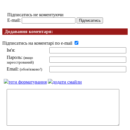
Підписатись не коментуючи
E-mail:
Додавання коментаря:
Підписатись на коментарі по e-mail
Ім'я:
Пароль:
(якщо
зареєстрований)
Email:
(обов'язково!)
теги форматування
додати смайли