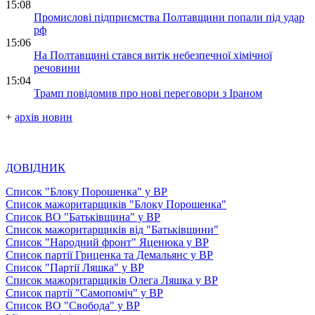
15:08
Промислові підприємства Полтавщини попали під удар
рф
15:06
На Полтавщині стався витік небезпечної хімічної
речовини
15:04
Трамп повідомив про нові переговори з Іраном
+
архів новин
ДОВІДНИК
Список "Блоку Порошенка" у ВР
Список мажоритарщиків "Блоку Порошенка"
Список ВО "Батьківщина" у ВР
Список мажоритарщиків від "Батьківщини"
Список "Народний фронт" Яценюка у ВР
Список партії Гриценка та Демальянс у ВР
Список "Партії Ляшка" у ВР
Список мажоритарщиків Олега Ляшка у ВР
Список партії "Самопоміч" у ВР
Список ВО "Свобода" у ВР