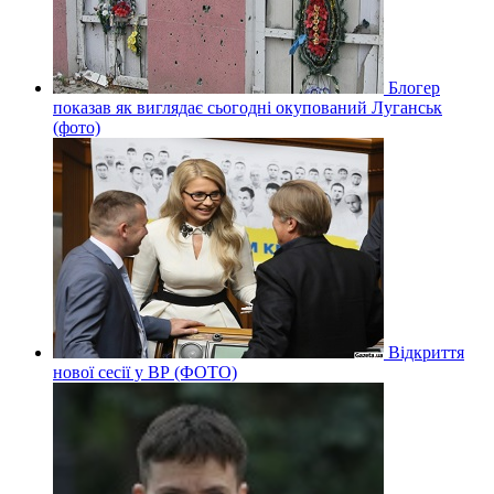
Блогер
показав як виглядає сьогодні окупований Луганськ
(фото)
Відкриття
нової сесії у ВР (ФОТО)