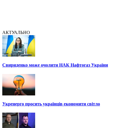
АКТУАЛЬНО
Свириденко може очолити НАК Нафтогаз України
Укренерго просить українців економити світло