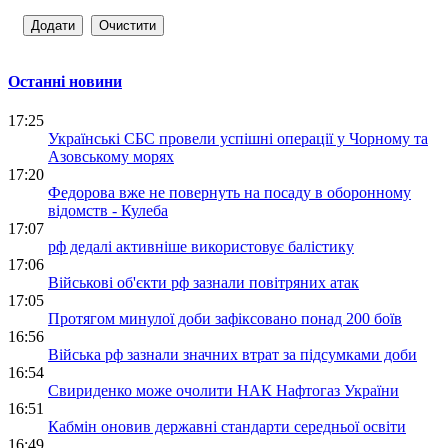
Останні новини
17:25
Українські СБС провели успішні операції у Чорному та
Азовському морях
17:20
Федорова вже не повернуть на посаду в оборонному
відомств - Кулеба
17:07
рф дедалі активніше використовує балістику
17:06
Військові об'єкти рф зазнали повітряних атак
17:05
Протягом минулої доби зафіксовано понад 200 боїв
16:56
Війська рф зазнали значних втрат за підсумками доби
16:54
Свириденко може очолити НАК Нафтогаз України
16:51
Кабмін оновив державні стандарти середньої освіти
16:49