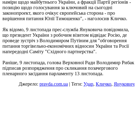
наміри щодо майбутнього України, а фракції Партії регіонів -
позицію щодо голосування за ключовий на сьогодні
законопроект, якого очікує європейська сторона - про
вирішення питання Юлії Тимошенко", - наголосив Кличко.
Як відомо, 9 листопада прес-служба Януковича повідомила,
що президент України з робочим візитом відвідає Росію, де
проведе зустріч з Володимиром Путіним для "обговорення
питання торгівельно-економічних відносин України та Росії
напередодні Саміту "Східного партнерства".
Раніше, 9 листопада, голова Верховної Ради Володимир Рибак
підписав розпорядження про скликання позачергового
пленарного засідання парламенту 13 листопада.
Джерело:
pravda.com.ua
| Теги:
Удар
,
Кличко
,
Янукович