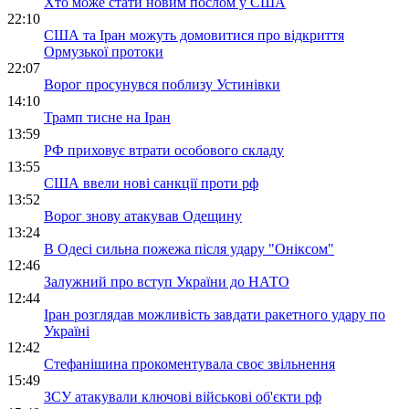
Хто може стати новим послом у США
22:10
США та Іран можуть домовитися про відкриття
Ормузької протоки
22:07
Ворог просунувся поблизу Устинівки
14:10
Трамп тисне на Іран
13:59
РФ приховує втрати особового складу
13:55
США ввели нові санкції проти рф
13:52
Ворог знову атакував Одещину
13:24
В Одесі сильна пожежа після удару "Оніксом"
12:46
Залужний про вступ України до НАТО
12:44
Іран розглядав можливість завдати ракетного удару по
Україні
12:42
Стефанішина прокоментувала своє звільнення
15:49
ЗСУ атакували ключові військові об'єкти рф