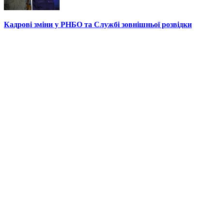
Кадрові зміни у РНБО та Службі зовнішньої розвідки