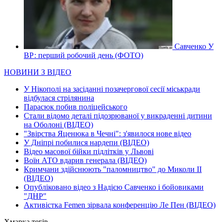
Савченко У
ВР: перший робочий день (ФОТО)
НОВИНИ З ВІДЕО
У Нікополі на засіданні позачергової сесії міськради
відбулася стрілянина
Парасюк побив поліцейського
Стали відомо деталі підозрюваної у викраденні дитини
на Оболоні (ВІДЕО)
"Звірства Яценюка в Чечні": з'явилося нове відео
У Дніпрі побилися нардепи (ВІДЕО)
Відео масової бійки підлітків у Львові
Воїн АТО вдарив генерала (ВІДЕО)
Кримчани здійснюють "паломництво" до Миколи ІІ
(ВІДЕО)
Опубліковано відео з Надією Савченко і бойовиками
"ДНР"
Активістка Femen зірвала конференцію Ле Пен (ВІДЕО)
Хмарка тегів