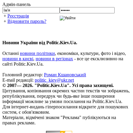
Адмін-панель
+
Реєстрація
+
Відновити пароль?
Новини України від Politic.Kiev.Ua.
Останні
новини політики
, економіки, культури, фото і відео,
новини в києві
,
новини в регіонах
- все це ексклюзивно на
сайті Politic.Kiev.Ua.
Головний редактор:
Роман Кшановський
E-mail редакції:
politic_kiev@ukr.net
© 2007— 2026. "Politic.Kiev.Ua". Усі права захищені.
Цитування, копіювання окремих частин текстів чи зображень,
републікування, передрук чи будь-яке інше поширення
інформації можливе за умови посилання на Politic.Kiev.Ua.
Для інтернет-видань гіперпосилання відкрите для пошукових
систем, є обов'язковим.
Матеріали, відмічені знаком "Реклама" публікуються на
правах реклами.