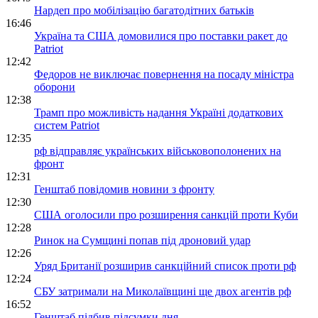
Нардеп про мобілізацію багатодітних батьків
16:46
Україна та США домовилися про поставки ракет до
Patriot
12:42
Федоров не виключає повернення на посаду міністра
оборони
12:38
Трамп про можливість надання Україні додаткових
систем Patriot
12:35
рф відправляє українських військовополонених на
фронт
12:31
Генштаб повідомив новини з фронту
12:30
США оголосили про розширення санкцій проти Куби
12:28
Ринок на Сумщині попав під дроновий удар
12:26
Уряд Британії розширив санкційний список проти рф
12:24
СБУ затримали на Миколаївщині ще двох агентів рф
16:52
Генштаб підбив підсумки дня