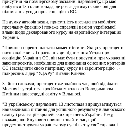
присутній на позачерговому засіданні парламенту, що має
відбутися 13-го листопада, де розглядатимуть ключові для
підписання угоди про асоціацію з ЄС.
На думку авторів заяви, присутність президента мобілізує
провладну фракцію і покаже справжні наміри української
влади щодо декларованого курсу на європейську інтеграцію
України.
"Повинен нарешті настати момент істини. Якщо у президента
насправді є воля і прагнення до підписання Угоди про
асоціацію України з ЄС, він має бути присутнім при ухваленні
законопроектів, необхідних для виконання основних критеріїв
ЄС і засвідчити свою підтримку курсу на євроінтеграцію", -
підкреслив лідер "УДАРу" Віталій Кличко.
За його словами, президент же знайшов час, щоб відвідати
Москву і зустрітися з російським колегою Володимиром
Путіним напередодні саміту у Вільнюсі.
"В українському парламенті 13 листопада вирішуватимуться
найважливіші питання для успішного результату вільнюського
саміту і реалізації європейських прагнень України. Тому,
вважаю, що Янукович повинен знайти час, щоб
продемонструвати українському суспільству свої справжні