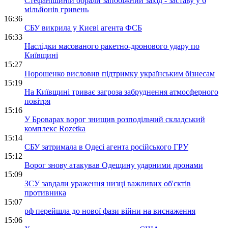
Стефанішиній обрали запобіжний захід - заставу у 6
мільйонів гривень
16:36
СБУ викрила у Києві агента ФСБ
16:33
Наслідки масованого ракетно-дронового удару по
Київщині
15:27
Порошенко висловив підтримку українським бізнесам
15:19
На Київщині триває загроза забруднення атмосферного
повітря
15:16
У Броварах ворог знищив розподільчий складський
комплекс Rozetka
15:14
СБУ затримала в Одесі агента російського ГРУ
15:12
Ворог знову атакував Одещину ударними дронами
15:09
ЗСУ завдали ураження низці важливих об'єктів
противника
15:07
рф перейшла до нової фази війни на виснаження
15:06