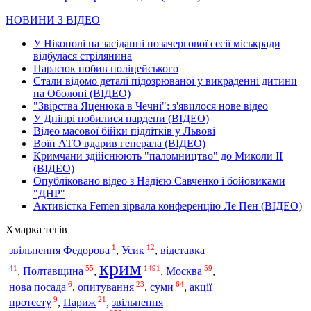
НОВИНИ З ВІДЕО
У Нікополі на засіданні позачергової сесії міськради
відбулася стрілянина
Парасюк побив поліцейського
Стали відомо деталі підозрюваної у викраденні дитини
на Оболоні (ВІДЕО)
"Звірства Яценюка в Чечні": з'явилося нове відео
У Дніпрі побилися нардепи (ВІДЕО)
Відео масової бійки підлітків у Львові
Воїн АТО вдарив генерала (ВІДЕО)
Кримчани здійснюють "паломництво" до Миколи ІІ
(ВІДЕО)
Опубліковано відео з Надією Савченко і бойовиками
"ДНР"
Активістка Femen зірвала конференцію Ле Пен (ВІДЕО)
Хмарка тегів
1
12
відставка
звільнення Федорова
,
Усик
,
крим
41
55
1491
59
Полтавщина
Москва
,
,
,
,
6
23
64
суми
нова посада
,
опитування
,
,
акції
9
21
протесту
,
Париж
,
звільнення