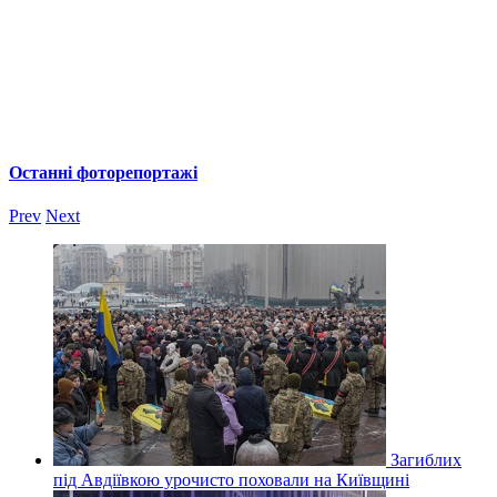
Останні фоторепортажі
Prev
Next
Загиблих
під Авдіївкою урочисто поховали на Київщині