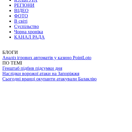
РЕГІОНИ
ВІДЕО
ФОТО
В світі
Суспільство
Чорна хроніка
КАНАЛ РАДА
БЛОГИ
Аналіз ігрових автоматів у казино PointLoto
ПО ТЕМІ
Генштаб підбив підсумки дня
Наслідки ворожої атаки на Запоріжжя
Сьогодні вранці окупанти атакували Балаклію