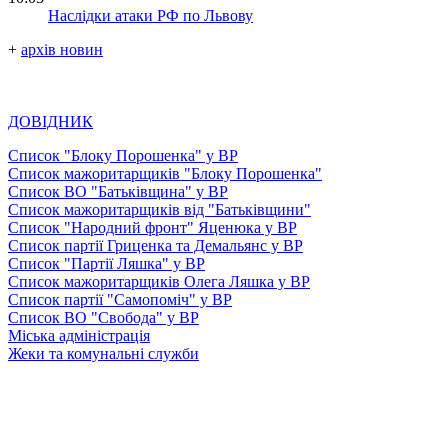
Наслідки атаки РФ по Львову
+
архів новин
ДОВІДНИК
Список "Блоку Порошенка" у ВР
Список мажоритарщиків "Блоку Порошенка"
Список ВО "Батьківщина" у ВР
Список мажоритарщиків від "Батьківщини"
Список "Народний фронт" Яценюка у ВР
Список партії Гриценка та Демальянс у ВР
Список "Партії Ляшка" у ВР
Список мажоритарщиків Олега Ляшка у ВР
Список партії "Самопоміч" у ВР
Список ВО "Свобода" у ВР
Міська адміністрація
Жеки та комунальні служби