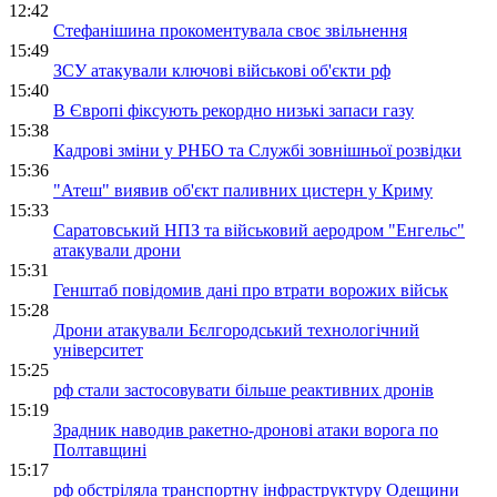
12:42
Стефанішина прокоментувала своє звільнення
15:49
ЗСУ атакували ключові військові об'єкти рф
15:40
В Європі фіксують рекордно низькі запаси газу
15:38
Кадрові зміни у РНБО та Службі зовнішньої розвідки
15:36
"Атеш" виявив об'єкт паливних цистерн у Криму
15:33
Саратовський НПЗ та військовий аеродром "Енгельс"
атакували дрони
15:31
Генштаб повідомив дані про втрати ворожих військ
15:28
Дрони атакували Бєлгородський технологічний
університет
15:25
рф стали застосовувати більше реактивних дронів
15:19
Зрадник наводив ракетно-дронові атаки ворога по
Полтавщині
15:17
рф обстріляла транспортну інфраструктуру Одещини