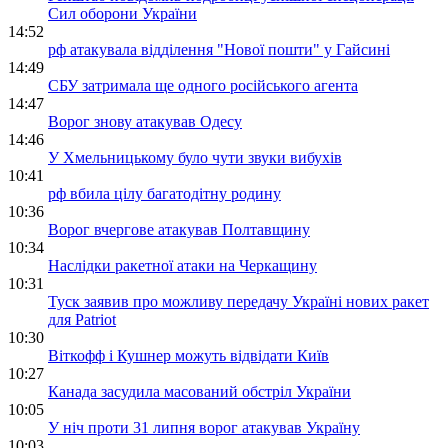
Сил оборони України
14:52
рф атакувала відділення "Нової пошти" у Гайсині
14:49
СБУ затримала ще одного російського агента
14:47
Ворог знову атакував Одесу
14:46
У Хмельницькому було чути звуки вибухів
10:41
рф вбила цілу багатодітну родину
10:36
Ворог вчергове атакував Полтавщину
10:34
Наслідки ракетної атаки на Черкащину
10:31
Туск заявив про можливу передачу Україні нових ракет
для Patriot
10:30
Віткофф і Кушнер можуть відвідати Київ
10:27
Канада засудила масований обстріл України
10:05
У ніч проти 31 липня ворог атакував Україну
10:03