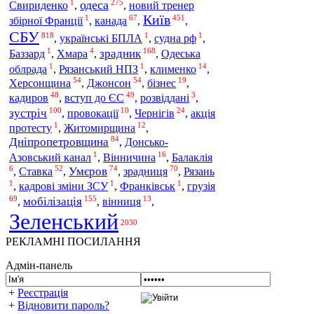
1
275
одеса
Свириденко
,
,
новий тренер
Київ
1
67
451
канада
збірної Франції
,
,
,
СБУ
818
1
1
,
українські БПЛА
,
судна рф
,
1
4
168
зрадник
Баззард
,
Хмара
,
,
Одеська
1
1
14
облрада
,
Рязанський НПЗ
,
клименко
,
54
54
19
Херсонщина
Джонсон
,
,
бізнес
,
48
49
3
кадиров
вступ до ЄС
,
,
розвіддані
,
100
10
24
зустріч
,
провокації
,
Чернігів
,
акція
1
12
протесту
,
Житомирщина
,
84
Дніпропетровщина
,
Донсько-
1
16
Азовський канал
,
Вінничина
,
Балаклія
6
52
74
70
Ставка
Умєров
зрадниця
,
,
,
,
Рязань
1
1
1
грузія
,
кадрові зміни ЗСУ
,
Франківськ
,
69
155
13
мобілізація
,
,
вінниця
,
Зеленський
2030
РЕКЛАМНІ ПОСИЛАННЯ
Адмін-панель
+
Реєстрація
+
Відновити пароль?