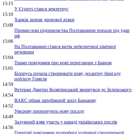
15:15
У Єгипті стався землетрус
15:10
Харків зазнав дронової атаки
15:08
Промислові підприємства Полтавщини попали під удар
рф
15:06
На Полтавщині стався витік небезпечної хімічної
речовини
15:04
Трамп повідомив про нові переговори з Іраном
15:01
Білорусь почала створювати нову десантну бригаду
поблизу Гомеля
14:59
Ветеран Дмитро Козятинський звернувся до Зеленського
14:54
ВАКС обрав запобіжний захід Банькову
14:52
Умєрову пропонують нову посаду
14:49
Залужний взяв участь у нараді українських послів
14:56
Генштаб повідомив подробиці успішної спецоперації