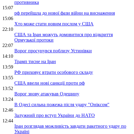
противника
15:07
рф перейшла до нової фази війни на виснаження
15:06
Хто може стати новим послом у США
22:10
США та Іран можуть домовитися про відкриття
Ормузької протоки
22:07
Ворог просунувся поблизу Устинівки
14:10
Трамп тисне на Іран
13:59
РФ приховує втрати особового складу
13:55
США ввели нові санкції проти рф
13:52
Ворог знову атакував Одещину
13:24
В Одесі сильна пожежа після удару "Оніксом"
12:46
Залужний про вступ України до НАТО
12:44
Іран розглядав можливість завдати ракетного удару по
Україні