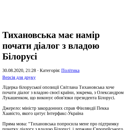
Тихановська має намір
почати діалог з владою
Білорусі
30.08.2020, 21:28 · Категорія:
Політика
Версія для друку
Лідерка білоруської опозиції Світлана Тихановська хоче
почати діалог з владою своєї країни, зокрема, з Олександром
Лукашенком, що виконує обов'язки президента Білорусі.
Джерело: міністр закордонних справ Фінляндії Пекка
Хаавісто, якого цитує Інтерфакс-Україна
Пряма мова: "Тихановська попросила мене про підтримку
початку діалогу з владою Білорусі, і держави Європейського