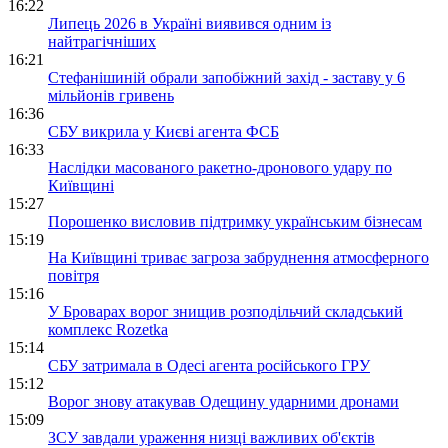
16:22
Липець 2026 в Україні виявився одним із
найтрагічніших
16:21
Стефанішиній обрали запобіжний захід - заставу у 6
мільйонів гривень
16:36
СБУ викрила у Києві агента ФСБ
16:33
Наслідки масованого ракетно-дронового удару по
Київщині
15:27
Порошенко висловив підтримку українським бізнесам
15:19
На Київщині триває загроза забруднення атмосферного
повітря
15:16
У Броварах ворог знищив розподільчий складський
комплекс Rozetka
15:14
СБУ затримала в Одесі агента російського ГРУ
15:12
Ворог знову атакував Одещину ударними дронами
15:09
ЗСУ завдали ураження низці важливих об'єктів