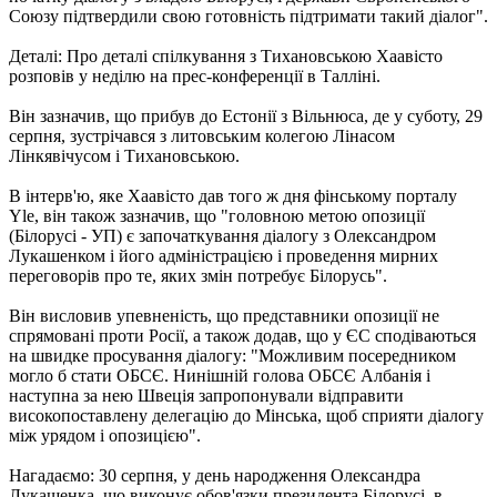
Союзу підтвердили свою готовність підтримати такий діалог".
Деталі: Про деталі спілкування з Тихановською Хаавісто
розповів у неділю на прес-конференції в Талліні.
Він зазначив, що прибув до Естонії з Вільнюса, де у суботу, 29
серпня, зустрічався з литовським колегою Лінасом
Лінкявічусом і Тихановською.
В інтерв'ю, яке Хаавісто дав того ж дня фінському порталу
Yle, він також зазначив, що "головною метою опозиції
(Білорусі - УП) є започаткування діалогу з Олександром
Лукашенком і його адміністрацією і проведення мирних
переговорів про те, яких змін потребує Білорусь".
Він висловив упевненість, що представники опозиції не
спрямовані проти Росії, а також додав, що у ЄС сподіваються
на швидке просування діалогу: "Можливим посередником
могло б стати ОБСЄ. Нинішній голова ОБСЄ Албанія і
наступна за нею Швеція запропонували відправити
високопоставлену делегацію до Мінська, щоб сприяти діалогу
між урядом і опозицією".
Нагадаємо: 30 серпня, у день народження Олександра
Лукашенка, що виконує обов'язки президента Білорусі, в