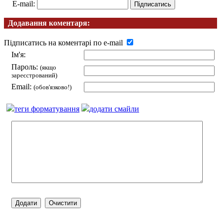
E-mail:
Додавання коментаря:
Підписатись на коментарі по e-mail
Ім'я:
Пароль:
(якщо
зареєстрований)
Email:
(обов'язково!)
теги форматування
додати смайли