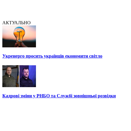
АКТУАЛЬНО
Укренерго просить українців економити світло
Кадрові зміни у РНБО та Службі зовнішньої розвідки