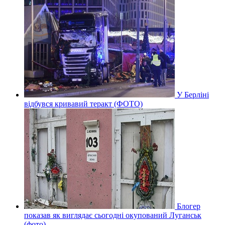
У Берліні
відбувся кривавий теракт (ФОТО)
Блогер
показав як виглядає сьогодні окупований Луганськ
(фото)