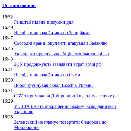
Останні новини
16:52
Генштаб підбив підсумки дня
16:49
Наслідки ворожої атаки на Запоріжжя
16:47
Сьогодні вранці окупанти атакували Балаклію
16:45
Укренерго просить українців економити світло
16:43
ЗСУ продовжують завдавати втрат армії рф
16:41
Наслідки ворожої атаки на Суми
16:39
Ворог зруйнував склад Bosch в Україні
16:31
СБУ затримала на Дніпровщині ще одну агентку рф
16:29
У США бачать покращення обміну розвідданими з
Україною
16:25
Зеленський не планує повертати Федорова до
Міноборони