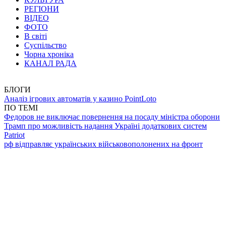
РЕГІОНИ
ВІДЕО
ФОТО
В світі
Суспільство
Чорна хроніка
КАНАЛ РАДА
БЛОГИ
Аналіз ігрових автоматів у казино PointLoto
ПО ТЕМІ
Федоров не виключає повернення на посаду міністра оборони
Трамп про можливість надання Україні додаткових систем
Patriot
рф відправляє українських військовополонених на фронт