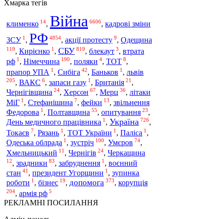
Хмарка тегів
Війна
14
6606
клименко
,
,
кадрові зміни
РФ
1
4854
9
Одещина
ЗСУ
,
,
акції протесту
,
119
1
819
3
СБУ
,
Кирієнко
,
,
блекаут
,
втрата
1
190
4
8
Німеччина
рф
,
,
поляки
,
ТОТ
,
1
42
1
львів
прапор УПА
,
Сибіга
,
Баньков
,
205
6
1
21
,
ВАКС
,
запаси газу
,
Британія
,
24
67
36
Чернігівщина
,
Херсон
,
Мерц
,
літаки
1
7
13
МіГ
,
Стефанішина
,
фейки
,
звільнення
1
55
23
Федорова
,
Полтавщина
,
опитування
,
1
726
Україна
День медичного працівника
,
,
7
1
1
1
Токаєв
,
Рязань
,
ТОТ України
,
Паліса
,
1
100
74
зустріч
Одеська облрада
,
,
Умєров
,
11
24
Хмельницький
,
Чернігів
,
Черкащина
12
83
1
,
зрадники
,
забруднення
,
воєнний
41
1
стан
,
президент Угорщини
,
зупинка
1
19
373
допомога
корупція
роботи
,
бізнес
,
,
204
5
,
армія рф
РЕКЛАМНІ ПОСИЛАННЯ