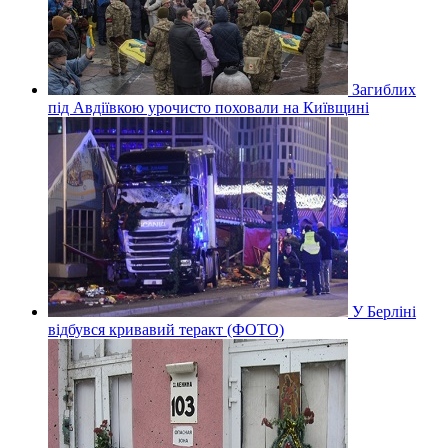
Загиблих
під Авдіївкою урочисто поховали на Київщині
У Берліні
відбувся кривавий теракт (ФОТО)