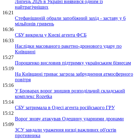
Липець 2026 в Україні виявився одним із
найтрагічніших
16:21
Стефанішиній обрали запобіжний захід - заставу у 6
мільйонів гривень
16:36
СБУ викрила у Києві агента ФСБ
16:33
Наслідки масованого ракетно-дронового удару по
Київщині
15:27
Порошенко висловив підтримку українським бізнесам
15:19
На Київщині триває загроза забруднення атмосферного
повітря
15:16
У Броварах ворог знищив розподільчий складський
комплекс Rozetka
15:14
СБУ затримала в Одесі агента російського ГРУ
15:12
Ворог знову атакував Одещину ударними дронами
15:09
ЗСУ завдали ураження низці важливих об'єктів
противника