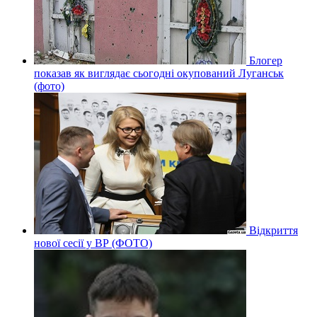
Блогер
показав як виглядає сьогодні окупований Луганськ
(фото)
Відкриття
нової сесії у ВР (ФОТО)