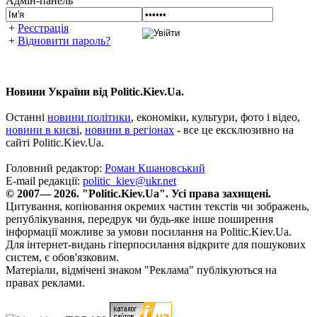
Адмін-панель
+
Реєстрація
+
Відновити пароль?
Новини України від Politic.Kiev.Ua.
Останні
новини політики
, економіки, культури, фото і відео,
новини в києві
,
новини в регіонах
- все це ексклюзивно на
сайті Politic.Kiev.Ua.
Головний редактор:
Роман Кшановський
E-mail редакції:
politic_kiev@ukr.net
© 2007— 2026. "Politic.Kiev.Ua". Усі права захищені.
Цитування, копіювання окремих частин текстів чи зображень,
републікування, передрук чи будь-яке інше поширення
інформації можливе за умови посилання на Politic.Kiev.Ua.
Для інтернет-видань гіперпосилання відкрите для пошукових
систем, є обов'язковим.
Матеріали, відмічені знаком "Реклама" публікуються на
правах реклами.