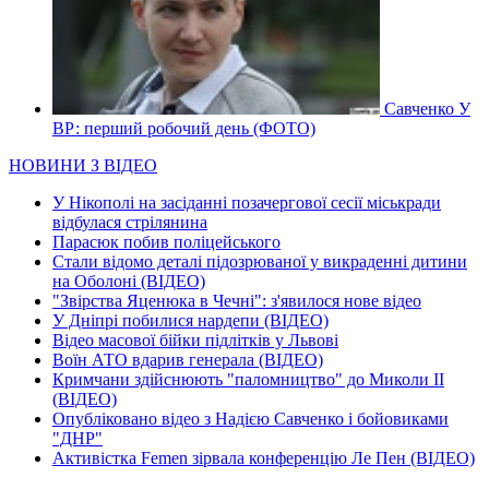
Савченко У
ВР: перший робочий день (ФОТО)
НОВИНИ З ВІДЕО
У Нікополі на засіданні позачергової сесії міськради
відбулася стрілянина
Парасюк побив поліцейського
Стали відомо деталі підозрюваної у викраденні дитини
на Оболоні (ВІДЕО)
"Звірства Яценюка в Чечні": з'явилося нове відео
У Дніпрі побилися нардепи (ВІДЕО)
Відео масової бійки підлітків у Львові
Воїн АТО вдарив генерала (ВІДЕО)
Кримчани здійснюють "паломництво" до Миколи ІІ
(ВІДЕО)
Опубліковано відео з Надією Савченко і бойовиками
"ДНР"
Активістка Femen зірвала конференцію Ле Пен (ВІДЕО)