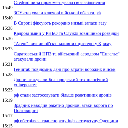
Стефанішина прокоментувала своє звільнення
15:49
ЗСУ атакували ключові військові об'єкти рф
15:40
В Європі фіксують рекордно низькі запаси газу
15:38
Кадрові зміни у РНБО та Службі зовнішньої розвідки
15:36
"Атеш" виявив об'єкт паливних цистерн у Криму
15:33
Саратовський НПЗ та військовий аеродром "Енгельс"
атакували дрони
15:31
Генштаб повідомив дані про втрати ворожих військ
15:28
Дрони атакували Бєлгородський технологічний
університет
15:25
рф стали застосовувати більше реактивних дронів
15:19
Зрадник наводив ракетно-дронові атаки ворога по
Полтавщині
15:17
рф обстріляла транспортну інфраструктуру Одещини
15:15