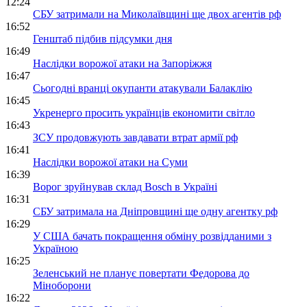
12:24
СБУ затримали на Миколаївщині ще двох агентів рф
16:52
Генштаб підбив підсумки дня
16:49
Наслідки ворожої атаки на Запоріжжя
16:47
Сьогодні вранці окупанти атакували Балаклію
16:45
Укренерго просить українців економити світло
16:43
ЗСУ продовжують завдавати втрат армії рф
16:41
Наслідки ворожої атаки на Суми
16:39
Ворог зруйнував склад Bosch в Україні
16:31
СБУ затримала на Дніпровщині ще одну агентку рф
16:29
У США бачать покращення обміну розвідданими з
Україною
16:25
Зеленський не планує повертати Федорова до
Міноборони
16:22