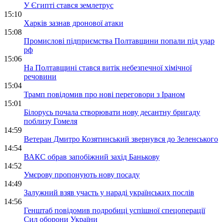
У Єгипті стався землетрус
15:10
Харків зазнав дронової атаки
15:08
Промислові підприємства Полтавщини попали під удар
рф
15:06
На Полтавщині стався витік небезпечної хімічної
речовини
15:04
Трамп повідомив про нові переговори з Іраном
15:01
Білорусь почала створювати нову десантну бригаду
поблизу Гомеля
14:59
Ветеран Дмитро Козятинський звернувся до Зеленського
14:54
ВАКС обрав запобіжний захід Банькову
14:52
Умєрову пропонують нову посаду
14:49
Залужний взяв участь у нараді українських послів
14:56
Генштаб повідомив подробиці успішної спецоперації
Сил оборони України