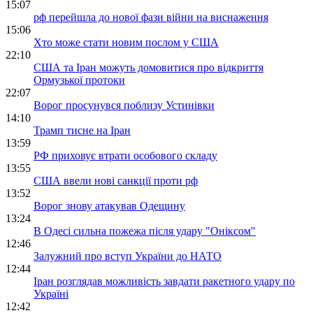
15:07
рф перейшла до нової фази війни на виснаження
15:06
Хто може стати новим послом у США
22:10
США та Іран можуть домовитися про відкриття
Ормузької протоки
22:07
Ворог просунувся поблизу Устинівки
14:10
Трамп тисне на Іран
13:59
РФ приховує втрати особового складу
13:55
США ввели нові санкції проти рф
13:52
Ворог знову атакував Одещину
13:24
В Одесі сильна пожежа після удару "Оніксом"
12:46
Залужний про вступ України до НАТО
12:44
Іран розглядав можливість завдати ракетного удару по
Україні
12:42