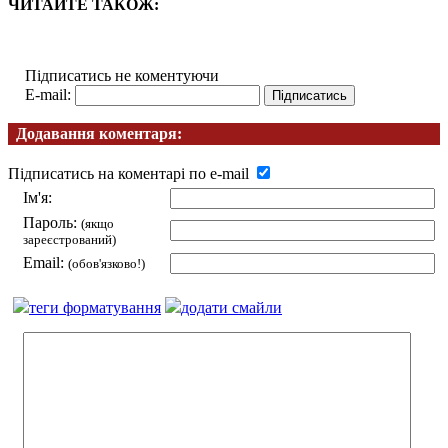
ЧИТАЙТЕ ТАКОЖ:
Підписатись не коментуючи
E-mail:
Додавання коментаря:
Підписатись на коментарі по e-mail
Ім'я:
Пароль:
(якщо
зареєстрований)
Email:
(обов'язково!)
теги форматування
додати смайли