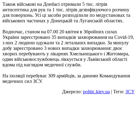
Також військові на Донбасі отримали 5 тис. літрів
антисептика для рук та 1 тис. літрів дезінфікуючого розчину
для поверхонь. Усі ці засоби розподілили по медустановах та
військових частинах у Донецькій та Луганській областях.
Водночас, станом на 07.00 20 квітня в Збройних силах
України зареєстровано 35 випадків захворювання на Covid-19,
з них 2 людини одужали та 2 летальних випадки. За минулу
добу зареєстровано 3 нових випадки захворювання: двоє
хворих перебувають у лікарнях Хмельницького і Житомира,
одмн військовослужбовець ліккується у Львівський області
вдома під наглядом медичної служби.
На ізоляції перебуває 309 армійців, за даними Командування
медичних сил ЗСУ.
Джерело:
politic.kiev.ua
| Теги:
ЗСУ