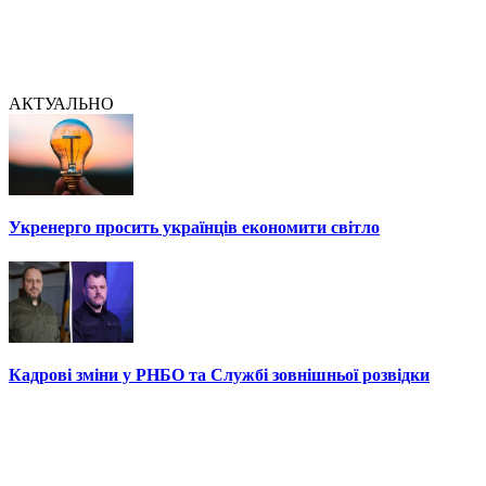
АКТУАЛЬНО
Укренерго просить українців економити світло
Кадрові зміни у РНБО та Службі зовнішньої розвідки