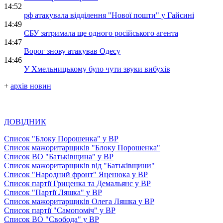
14:52
рф атакувала відділення "Нової пошти" у Гайсині
14:49
СБУ затримала ще одного російського агента
14:47
Ворог знову атакував Одесу
14:46
У Хмельницькому було чути звуки вибухів
+
архів новин
ДОВІДНИК
Список "Блоку Порошенка" у ВР
Список мажоритарщиків "Блоку Порошенка"
Список ВО "Батьківщина" у ВР
Список мажоритарщиків від "Батьківщини"
Список "Народний фронт" Яценюка у ВР
Список партії Гриценка та Демальянс у ВР
Список "Партії Ляшка" у ВР
Список мажоритарщиків Олега Ляшка у ВР
Список партії "Самопоміч" у ВР
Список ВО "Свобода" у ВР