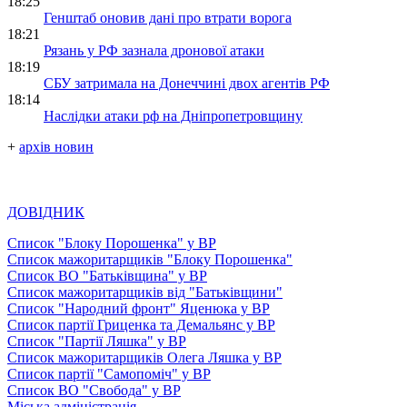
18:25
Генштаб оновив дані про втрати ворога
18:21
Рязань у РФ зазнала дронової атаки
18:19
СБУ затримала на Донеччині двох агентів РФ
18:14
Наслідки атаки рф на Дніпропетровщину
+
архів новин
ДОВІДНИК
Список "Блоку Порошенка" у ВР
Список мажоритарщиків "Блоку Порошенка"
Список ВО "Батьківщина" у ВР
Список мажоритарщиків від "Батьківщини"
Список "Народний фронт" Яценюка у ВР
Список партії Гриценка та Демальянс у ВР
Список "Партії Ляшка" у ВР
Список мажоритарщиків Олега Ляшка у ВР
Список партії "Самопоміч" у ВР
Список ВО "Свобода" у ВР
Міська адміністрація