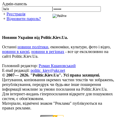
Адмін-панель
+
Реєстрація
+
Відновити пароль?
Новини України від Politic.Kiev.Ua.
Останні
новини політики
, економіки, культури, фото і відео,
новини в києві
,
новини в регіонах
- все це ексклюзивно на
сайті Politic.Kiev.Ua.
Головний редактор:
Роман Кшановський
E-mail редакції:
politic_kiev@ukr.net
© 2007— 2026. "Politic.Kiev.Ua". Усі права захищені.
Цитування, копіювання окремих частин текстів чи зображень,
републікування, передрук чи будь-яке інше поширення
інформації можливе за умови посилання на Politic.Kiev.Ua.
Для інтернет-видань гіперпосилання відкрите для пошукових
систем, є обов'язковим.
Матеріали, відмічені знаком "Реклама" публікуються на
правах реклами.