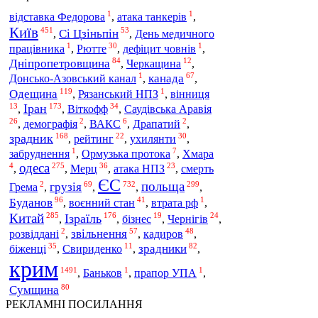
1
1
відставка Федорова
,
атака танкерів
,
Київ
451
53
Сі Цзіньпін
,
,
День медичного
1
30
1
Рютте
працівника
,
,
дефіцит човнів
,
84
12
Дніпропетровщина
,
Черкащина
,
1
67
канада
Донсько-Азовський канал
,
,
119
1
Одещина
,
Рязанський НПЗ
,
вінниця
13
173
34
Іран
Віткофф
Саудівська Аравія
,
,
,
26
2
6
2
,
демографія
,
ВАКС
,
Драпатий
,
168
22
30
зрадник
ухилянти
,
рейтинг
,
,
1
7
забруднення
,
Ормузька протока
,
Хмара
одеса
4
275
36
23
Мерц
атака НПЗ
,
,
,
,
смерть
ЄС
польща
2
69
732
299
грузія
Грема
,
,
,
,
96
41
1
Буданов
воєнний стан
,
,
втрата рф
,
Китай
285
176
19
24
Ізраїль
Чернігів
,
,
бізнес
,
,
2
57
48
звільнення
кадиров
розвіддані
,
,
,
35
11
82
біженці
зрадники
,
Свириденко
,
,
крим
1491
1
1
,
Баньков
,
прапор УПА
,
80
Сумщина
РЕКЛАМНІ ПОСИЛАННЯ