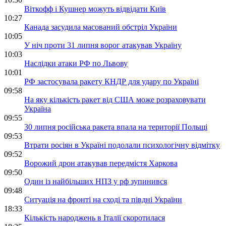
Віткофф і Кушнер можуть відвідати Київ
10:27
Канада засудила масований обстріл України
10:05
У ніч проти 31 липня ворог атакував Україну
10:03
Наслідки атаки РФ по Львову
10:01
РФ застосувала ракету КНДР для удару по Україні
09:58
На яку кількість ракет від США може розраховувати
Україна
09:55
30 липня російська ракета впала на території Польщі
09:53
Втрати росіян в Україні подолали психологічну відмітку
09:52
Ворожий дрон атакував передмістя Харкова
09:50
Один із найбільших НПЗ у рф зупинився
09:48
Ситуація на фронті на сході та півдні України
18:33
Кількість народжень в Італії скоротилася