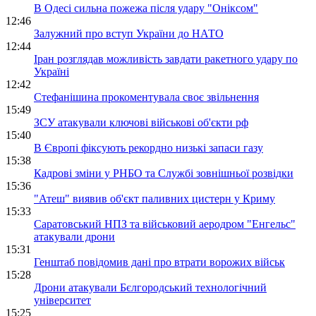
В Одесі сильна пожежа після удару "Оніксом"
12:46
Залужний про вступ України до НАТО
12:44
Іран розглядав можливість завдати ракетного удару по
Україні
12:42
Стефанішина прокоментувала своє звільнення
15:49
ЗСУ атакували ключові військові об'єкти рф
15:40
В Європі фіксують рекордно низькі запаси газу
15:38
Кадрові зміни у РНБО та Службі зовнішньої розвідки
15:36
"Атеш" виявив об'єкт паливних цистерн у Криму
15:33
Саратовський НПЗ та військовий аеродром "Енгельс"
атакували дрони
15:31
Генштаб повідомив дані про втрати ворожих військ
15:28
Дрони атакували Бєлгородський технологічний
університет
15:25