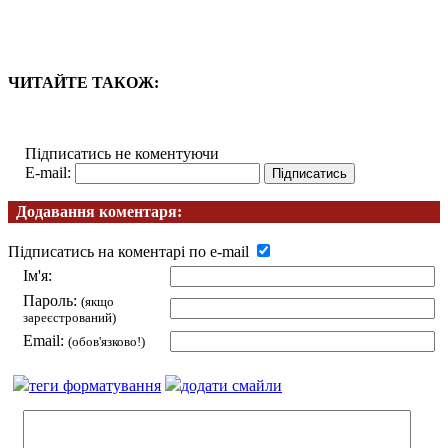
ЧИТАЙТЕ ТАКОЖ:
Підписатись не коментуючи
E-mail:
Додавання коментаря:
Підписатись на коментарі по e-mail
Ім'я:
Пароль:
(якщо
зареєстрований)
Email:
(обов'язково!)
теги форматування
додати смайли