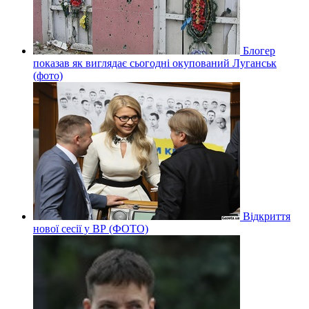
Блогер
показав як виглядає сьогодні окупований Луганськ
(фото)
Відкриття
нової сесії у ВР (ФОТО)