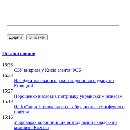
Останні новини
16:36
СБУ викрила у Києві агента ФСБ
16:33
Наслідки масованого ракетно-дронового удару по
Київщині
15:27
Порошенко висловив підтримку українським бізнесам
15:19
На Київщині триває загроза забруднення атмосферного
повітря
15:16
У Броварах ворог знищив розподільчий складський
комплекс Rozetka