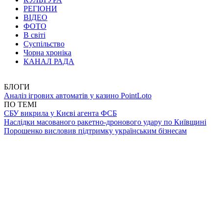
РЕГІОНИ
ВІДЕО
ФОТО
В світі
Суспільство
Чорна хроніка
КАНАЛ РАДА
БЛОГИ
Аналіз ігрових автоматів у казино PointLoto
ПО ТЕМІ
СБУ викрила у Києві агента ФСБ
Наслідки масованого ракетно-дронового удару по Київщині
Порошенко висловив підтримку українським бізнесам