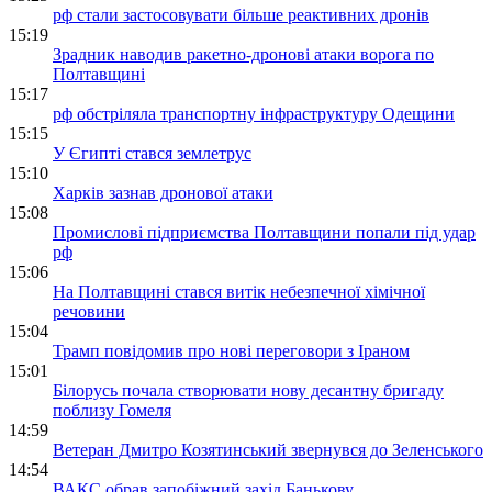
рф стали застосовувати більше реактивних дронів
15:19
Зрадник наводив ракетно-дронові атаки ворога по
Полтавщині
15:17
рф обстріляла транспортну інфраструктуру Одещини
15:15
У Єгипті стався землетрус
15:10
Харків зазнав дронової атаки
15:08
Промислові підприємства Полтавщини попали під удар
рф
15:06
На Полтавщині стався витік небезпечної хімічної
речовини
15:04
Трамп повідомив про нові переговори з Іраном
15:01
Білорусь почала створювати нову десантну бригаду
поблизу Гомеля
14:59
Ветеран Дмитро Козятинський звернувся до Зеленського
14:54
ВАКС обрав запобіжний захід Банькову