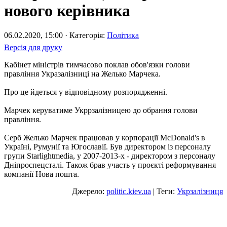
нового керівника
06.02.2020, 15:00 · Категорія:
Політика
Версія для друку
Кабінет міністрів тимчасово поклав обов'язки голови
правління Укразалізниці на Желько Марчека.
Про це йдеться у відповідному розпорядженні.
Марчек керуватиме Укррзалізницею до обрання голови
правління.
Серб Желько Марчек працював у корпорації McDonald's в
Україні, Румунії та Югославії. Був директором із персоналу
групи Starlightmedia, у 2007-2013-х - директором з персоналу
Дніпроспецсталі. Також брав участь у проєкті реформування
компанії Нова пошта.
Джерело:
politic.kiev.ua
| Теги:
Укрзалізниця