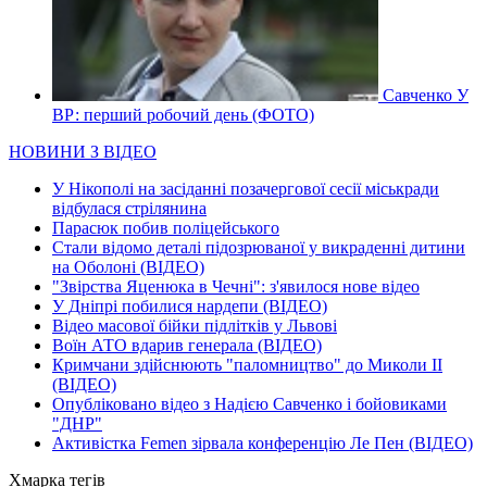
Савченко У
ВР: перший робочий день (ФОТО)
НОВИНИ З ВІДЕО
У Нікополі на засіданні позачергової сесії міськради
відбулася стрілянина
Парасюк побив поліцейського
Стали відомо деталі підозрюваної у викраденні дитини
на Оболоні (ВІДЕО)
"Звірства Яценюка в Чечні": з'явилося нове відео
У Дніпрі побилися нардепи (ВІДЕО)
Відео масової бійки підлітків у Львові
Воїн АТО вдарив генерала (ВІДЕО)
Кримчани здійснюють "паломництво" до Миколи ІІ
(ВІДЕО)
Опубліковано відео з Надією Савченко і бойовиками
"ДНР"
Активістка Femen зірвала конференцію Ле Пен (ВІДЕО)
Хмарка тегів