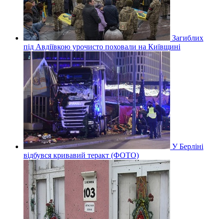
Загиблих
під Авдіївкою урочисто поховали на Київщині
У Берліні
відбувся кривавий теракт (ФОТО)