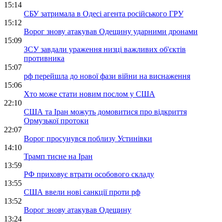
15:14
СБУ затримала в Одесі агента російського ГРУ
15:12
Ворог знову атакував Одещину ударними дронами
15:09
ЗСУ завдали ураження низці важливих об'єктів
противника
15:07
рф перейшла до нової фази війни на виснаження
15:06
Хто може стати новим послом у США
22:10
США та Іран можуть домовитися про відкриття
Ормузької протоки
22:07
Ворог просунувся поблизу Устинівки
14:10
Трамп тисне на Іран
13:59
РФ приховує втрати особового складу
13:55
США ввели нові санкції проти рф
13:52
Ворог знову атакував Одещину
13:24