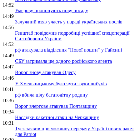
14:52
Умєрову пропонують нову посаду
14:49
Залужний взяв участь у нараді українських послів
14:56
Генштаб повідомив подробиці успішної спецоперації
Сил оборони України
14:52
рф атакувала відділення "Нової пошти" у Гайсині
14:49
СБУ затримала ще одного російського агента
14:47
Ворог знову атакував Одесу
14:46
У Хмельницькому було чути звуки вибухів
10:41
рф вбила цілу багатодітну родину
10:36
Ворог вчергове атакував Полтавщину
10:34
Наслідки ракетної атаки на Черкащину
10:31
Туск заявив про можливу передачу Україні нових ракет
для Patriot
10:30