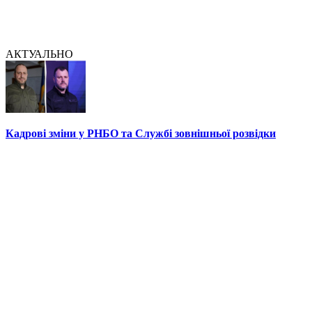
АКТУАЛЬНО
Кадрові зміни у РНБО та Службі зовнішньої розвідки