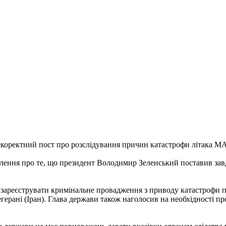
коректний пост про розслідування причин катастрофи літака МА
омлення про те, що президент Володимир Зеленський поставив за
ареєструвати кримінальне провадження з приводу катастрофи пас
герані (Іран). Глава держави також наголосив на необхідності п