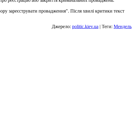
 про реєстрацію або закриття кримінальних проваджень.
рору зареєструвати провадження". Після хвилі критики текст
Джерело:
politic.kiev.ua
| Теги:
Мендель