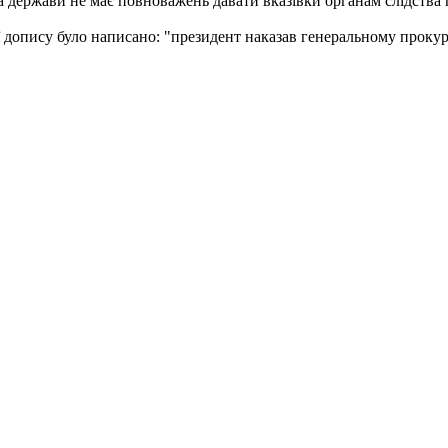
а держави не має повноважень давати вказівки органам слідства
ії допису було написано: "президент наказав генеральному проку