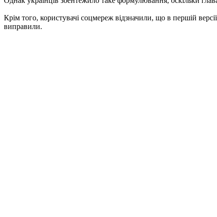
Однак українців збентежило таке формулювання, оскільки глав
Крім того, користувачі соцмереж відзначили, що в першій верс
виправили.