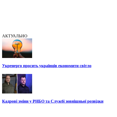
АКТУАЛЬНО
Укренерго просить українців економити світло
Кадрові зміни у РНБО та Службі зовнішньої розвідки