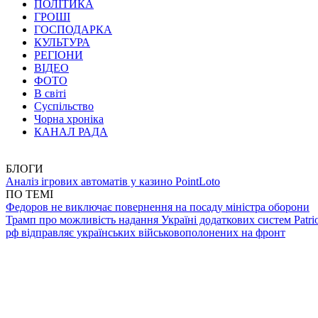
ПОЛІТИКА
ГРОШІ
ГОСПОДАРКА
КУЛЬТУРА
РЕГІОНИ
ВІДЕО
ФОТО
В світі
Суспільство
Чорна хроніка
КАНАЛ РАДА
БЛОГИ
Аналіз ігрових автоматів у казино PointLoto
ПО ТЕМІ
Федоров не виключає повернення на посаду міністра оборони
Трамп про можливість надання Україні додаткових систем Patrio
рф відправляє українських військовополонених на фронт