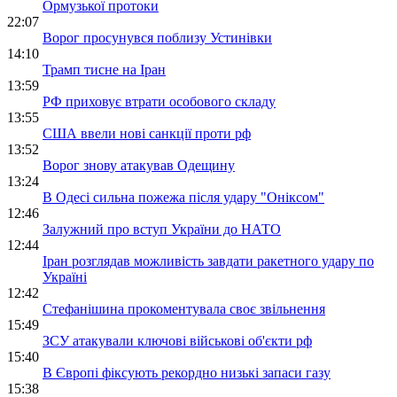
Ормузької протоки
22:07
Ворог просунувся поблизу Устинівки
14:10
Трамп тисне на Іран
13:59
РФ приховує втрати особового складу
13:55
США ввели нові санкції проти рф
13:52
Ворог знову атакував Одещину
13:24
В Одесі сильна пожежа після удару "Оніксом"
12:46
Залужний про вступ України до НАТО
12:44
Іран розглядав можливість завдати ракетного удару по
Україні
12:42
Стефанішина прокоментувала своє звільнення
15:49
ЗСУ атакували ключові військові об'єкти рф
15:40
В Європі фіксують рекордно низькі запаси газу
15:38