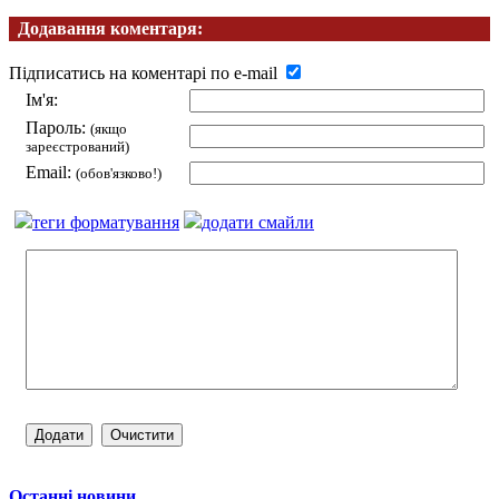
Додавання коментаря:
Підписатись на коментарі по e-mail
Ім'я:
Пароль:
(якщо
зареєстрований)
Email:
(обов'язково!)
теги форматування
додати смайли
Останні новини