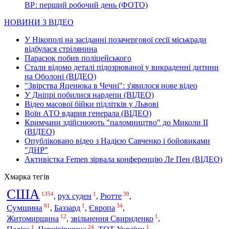
ВР: перший робочий день (ФОТО)
НОВИНИ З ВІДЕО
У Нікополі на засіданні позачергової сесії міськради
відбулася стрілянина
Парасюк побив поліцейського
Стали відомо деталі підозрюваної у викраденні дитини
на Оболоні (ВІДЕО)
"Звірства Яценюка в Чечні": з'явилося нове відео
У Дніпрі побилися нардепи (ВІДЕО)
Відео масової бійки підлітків у Львові
Воїн АТО вдарив генерала (ВІДЕО)
Кримчани здійснюють "паломництво" до Миколи ІІ
(ВІДЕО)
Опубліковано відео з Надією Савченко і бойовиками
"ДНР"
Активістка Femen зірвала конференцію Ле Пен (ВІДЕО)
Хмарка тегів
США
1354
1
30
,
рух суден
,
Рютте
,
81
1
34
Сумщина
Європа
,
Баззард
,
,
12
1
Житомирщина
,
звільнення Свириденко
,
1
24
1