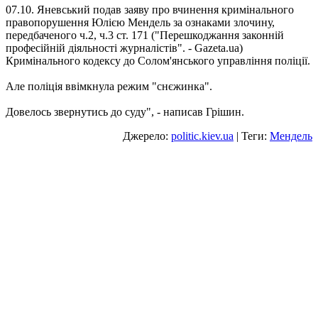
07.10. Яневський подав заяву про вчинення кримінального
правопорушення Юлією Мендель за ознаками злочину,
передбаченого ч.2, ч.3 ст. 171 ("Перешкоджання законній
професійній діяльності журналістів". - Gazeta.ua)
Кримінального кодексу до Солом'янського управління поліції.
Але поліція ввімкнула режим "снєжинка".
Довелось звернутись до суду", - написав Грішин.
Джерело:
politic.kiev.ua
| Теги:
Мендель