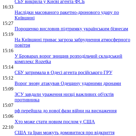
СБУ викрила у Києві агента ФСБ
16:33
Наслідки масованого ракетно-дронового удару по
Київщині
15:27
Порошенко висловив підтримку українським бізнесам
15:19
На Київщині триває загроза забруднення атмосферного
повітря
15:16
У Броварах ворог знищив розподільчий складський
комплекс Rozetka
15:14
СБУ затримала в Одесі агента російського ГРУ
15:12
Ворог знову атакував Одещину ударними дронами
15:09
ЗСУ завдали ураження низці важливих об'єктів
противника
15:07
рф перейшла до нової фази війни на виснаження
15:06
Хто може стати новим послом у США
22:10
США та Іран можуть домовитися про відкриття