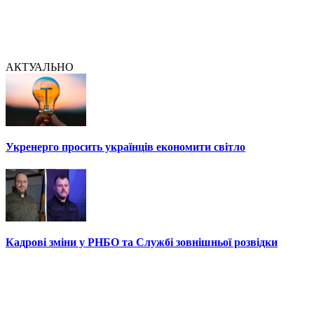
АКТУАЛЬНО
Укренерго просить українців економити світло
Кадрові зміни у РНБО та Службі зовнішньої розвідки