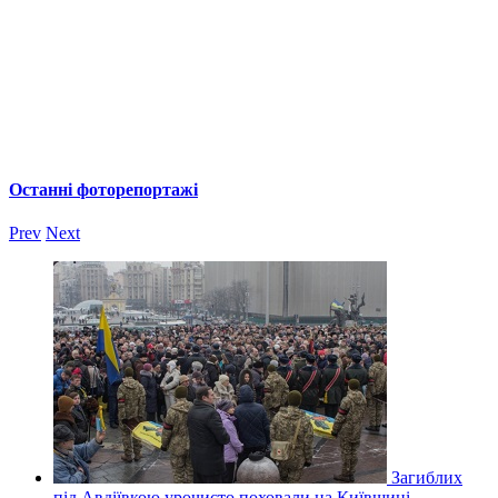
Останні фоторепортажі
Prev
Next
Загиблих
під Авдіївкою урочисто поховали на Київщині