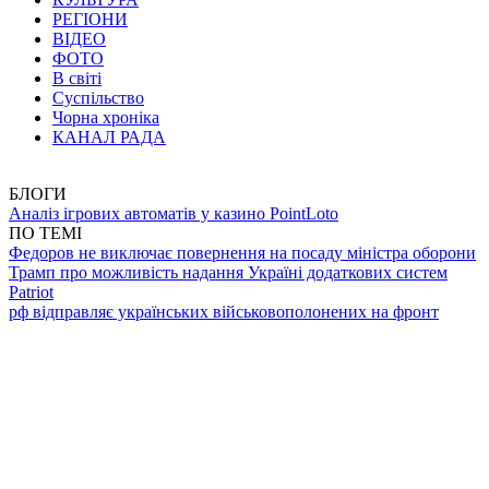
РЕГІОНИ
ВІДЕО
ФОТО
В світі
Суспільство
Чорна хроніка
КАНАЛ РАДА
БЛОГИ
Аналіз ігрових автоматів у казино PointLoto
ПО ТЕМІ
Федоров не виключає повернення на посаду міністра оборони
Трамп про можливість надання Україні додаткових систем
Patriot
рф відправляє українських військовополонених на фронт