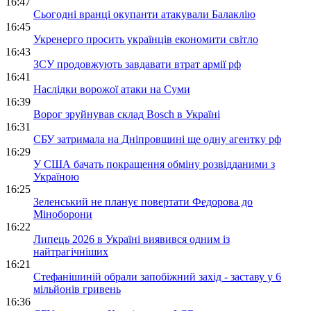
16:47
Сьогодні вранці окупанти атакували Балаклію
16:45
Укренерго просить українців економити світло
16:43
ЗСУ продовжують завдавати втрат армії рф
16:41
Наслідки ворожої атаки на Суми
16:39
Ворог зруйнував склад Bosch в Україні
16:31
СБУ затримала на Дніпровщині ще одну агентку рф
16:29
У США бачать покращення обміну розвідданими з
Україною
16:25
Зеленський не планує повертати Федорова до
Міноборони
16:22
Липець 2026 в Україні виявився одним із
найтрагічніших
16:21
Стефанішиній обрали запобіжний захід - заставу у 6
мільйонів гривень
16:36