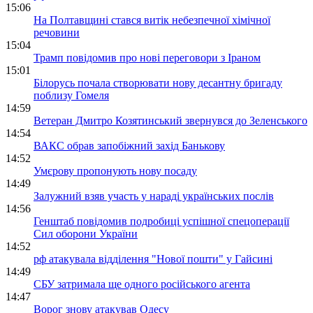
15:06
На Полтавщині стався витік небезпечної хімічної
речовини
15:04
Трамп повідомив про нові переговори з Іраном
15:01
Білорусь почала створювати нову десантну бригаду
поблизу Гомеля
14:59
Ветеран Дмитро Козятинський звернувся до Зеленського
14:54
ВАКС обрав запобіжний захід Банькову
14:52
Умєрову пропонують нову посаду
14:49
Залужний взяв участь у нараді українських послів
14:56
Генштаб повідомив подробиці успішної спецоперації
Сил оборони України
14:52
рф атакувала відділення "Нової пошти" у Гайсині
14:49
СБУ затримала ще одного російського агента
14:47
Ворог знову атакував Одесу