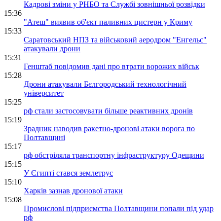
Кадрові зміни у РНБО та Службі зовнішньої розвідки
15:36
"Атеш" виявив об'єкт паливних цистерн у Криму
15:33
Саратовський НПЗ та військовий аеродром "Енгельс"
атакували дрони
15:31
Генштаб повідомив дані про втрати ворожих військ
15:28
Дрони атакували Бєлгородський технологічний
університет
15:25
рф стали застосовувати більше реактивних дронів
15:19
Зрадник наводив ракетно-дронові атаки ворога по
Полтавщині
15:17
рф обстріляла транспортну інфраструктуру Одещини
15:15
У Єгипті стався землетрус
15:10
Харків зазнав дронової атаки
15:08
Промислові підприємства Полтавщини попали під удар
рф