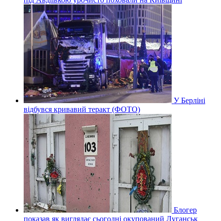
У Берліні
відбувся кривавий теракт (ФОТО)
Блогер
показав як виглядає сьогодні окупований Луганськ