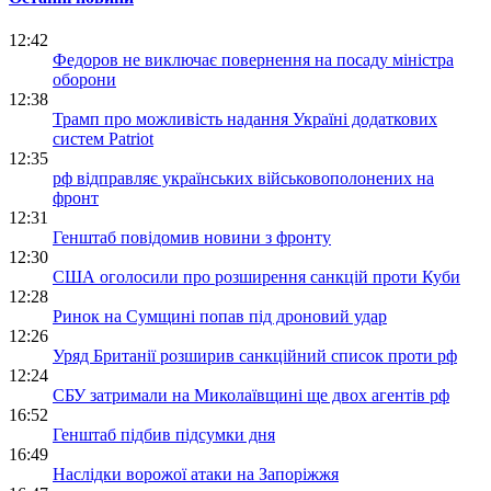
12:42
Федоров не виключає повернення на посаду міністра
оборони
12:38
Трамп про можливість надання Україні додаткових
систем Patriot
12:35
рф відправляє українських військовополонених на
фронт
12:31
Генштаб повідомив новини з фронту
12:30
США оголосили про розширення санкцій проти Куби
12:28
Ринок на Сумщині попав під дроновий удар
12:26
Уряд Британії розширив санкційний список проти рф
12:24
СБУ затримали на Миколаївщині ще двох агентів рф
16:52
Генштаб підбив підсумки дня
16:49
Наслідки ворожої атаки на Запоріжжя