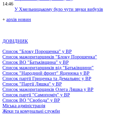
14:46
У Хмельницькому було чути звуки вибухів
+
архів новин
ДОВІДНИК
Список "Блоку Порошенка" у ВР
Список мажоритарщиків "Блоку Порошенка"
Список ВО "Батьківщина" у ВР
Список мажоритарщиків від "Батьківщини"
Список "Народний фронт" Яценюка у ВР
Список партії Гриценка та Демальянс у ВР
Список "Партії Ляшка" у ВР
Список мажоритарщиків Олега Ляшка у ВР
Список партії "Самопоміч" у ВР
Список ВО "Свобода" у ВР
Міська адміністрація
Жеки та комунальні служби