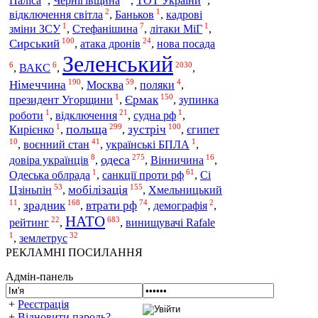
Паліса
,
Чернігівщина
,
ТОТ України
,
2
1
відключення світла
,
Баньков
,
кадрові
1
7
1
зміни ЗСУ
,
Стефанішина
,
літаки МіГ
,
100
24
Сирський
,
атака дронів
,
нова посада
Зеленський
6
6
2030
,
ВАКС
,
,
190
59
4
Німеччина
Москва
,
,
поляки
,
1
150
Єрмак
президент Угорщини
,
,
зупинка
1
21
1
роботи
,
відключення
,
судна рф
,
1
299
100
польща
зустріч
Кирієнко
,
,
,
єгипет
10
41
1
воєнний стан
,
,
українські БПЛА
,
8
275
16
одеса
довіра українців
,
,
Вінничина
,
1
61
санкції проти рф
Сі
Одеська облрада
,
,
53
155
Цзіньпін
мобілізація
,
,
Хмельницький
11
168
74
2
зрадник
втрати рф
,
,
,
демографія
,
НАТО
22
683
рейтинг
,
,
винищувачі Rafale
1
32
землетрус
,
РЕКЛАМНІ ПОСИЛАННЯ
Адмін-панель
+
Реєстрація
+
Відновити пароль?