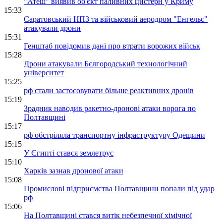
"Атеш" виявив об'єкт паливних цистерн у Криму
15:33
Саратовський НПЗ та військовий аеродром "Енгельс"
атакували дрони
15:31
Генштаб повідомив дані про втрати ворожих військ
15:28
Дрони атакували Бєлгородський технологічний
університет
15:25
рф стали застосовувати більше реактивних дронів
15:19
Зрадник наводив ракетно-дронові атаки ворога по
Полтавщині
15:17
рф обстріляла транспортну інфраструктуру Одещини
15:15
У Єгипті стався землетрус
15:10
Харків зазнав дронової атаки
15:08
Промислові підприємства Полтавщини попали під удар
рф
15:06
На Полтавщині стався витік небезпечної хімічної