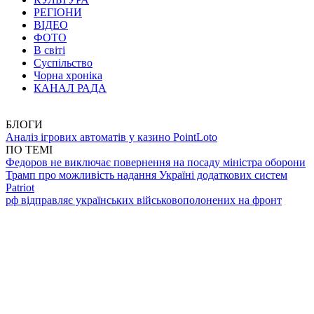
РЕГІОНИ
ВІДЕО
ФОТО
В світі
Суспільство
Чорна хроніка
КАНАЛ РАДА
БЛОГИ
Аналіз ігрових автоматів у казино PointLoto
ПО ТЕМІ
Федоров не виключає повернення на посаду міністра оборони
Трамп про можливість надання Україні додаткових систем
Patriot
рф відправляє українських військовополонених на фронт