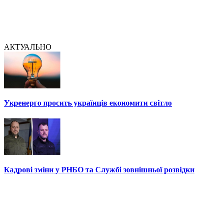
АКТУАЛЬНО
Укренерго просить українців економити світло
Кадрові зміни у РНБО та Службі зовнішньої розвідки