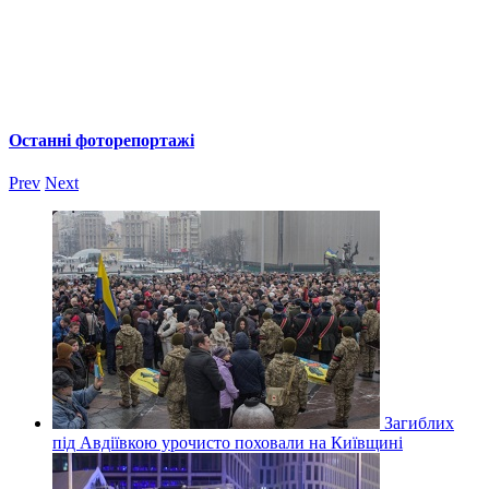
Останні фоторепортажі
Prev
Next
Загиблих
під Авдіївкою урочисто поховали на Київщині