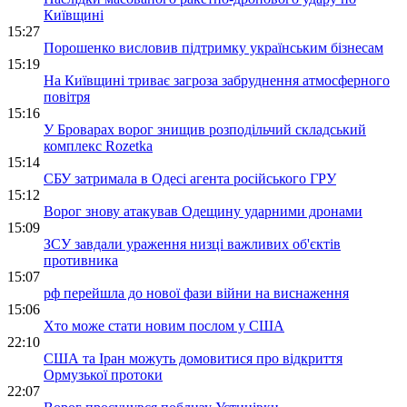
Київщині
15:27
Порошенко висловив підтримку українським бізнесам
15:19
На Київщині триває загроза забруднення атмосферного
повітря
15:16
У Броварах ворог знищив розподільчий складський
комплекс Rozetka
15:14
СБУ затримала в Одесі агента російського ГРУ
15:12
Ворог знову атакував Одещину ударними дронами
15:09
ЗСУ завдали ураження низці важливих об'єктів
противника
15:07
рф перейшла до нової фази війни на виснаження
15:06
Хто може стати новим послом у США
22:10
США та Іран можуть домовитися про відкриття
Ормузької протоки
22:07