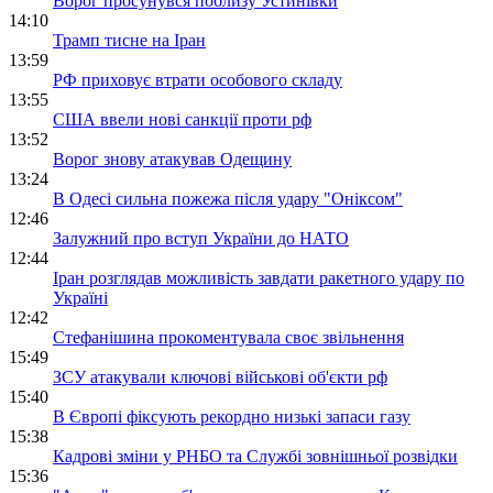
Ворог просунувся поблизу Устинівки
14:10
Трамп тисне на Іран
13:59
РФ приховує втрати особового складу
13:55
США ввели нові санкції проти рф
13:52
Ворог знову атакував Одещину
13:24
В Одесі сильна пожежа після удару "Оніксом"
12:46
Залужний про вступ України до НАТО
12:44
Іран розглядав можливість завдати ракетного удару по
Україні
12:42
Стефанішина прокоментувала своє звільнення
15:49
ЗСУ атакували ключові військові об'єкти рф
15:40
В Європі фіксують рекордно низькі запаси газу
15:38
Кадрові зміни у РНБО та Службі зовнішньої розвідки
15:36