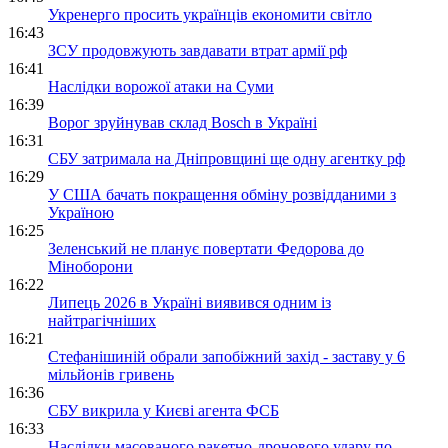
Укренерго просить українців економити світло
16:43
ЗСУ продовжують завдавати втрат армії рф
16:41
Наслідки ворожої атаки на Суми
16:39
Ворог зруйнував склад Bosch в Україні
16:31
СБУ затримала на Дніпровщині ще одну агентку рф
16:29
У США бачать покращення обміну розвідданими з
Україною
16:25
Зеленський не планує повертати Федорова до
Міноборони
16:22
Липець 2026 в Україні виявився одним із
найтрагічніших
16:21
Стефанішиній обрали запобіжний захід - заставу у 6
мільйонів гривень
16:36
СБУ викрила у Києві агента ФСБ
16:33
Наслідки масованого ракетно-дронового удару по