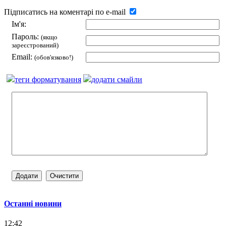
Підписатись на коментарі по e-mail
Ім'я:
Пароль:
(якщо
зареєстрований)
Email:
(обов'язково!)
теги форматування
додати смайли
Останні новини
12:42