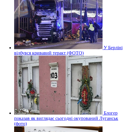
У Берліні
відбувся кривавий теракт (ФОТО)
Блогер
показав як виглядає сьогодні окупований Луганськ
(фото)