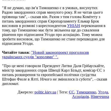
"Я не думаю, що ім’я Тимошенко є в умовах, висунутих
Радою закордонних справ минулого року. Я не читав цього
прізвища там", - сказав він. Разом з тим голова Комітету з
питань закордонних справ Європарламенту Ельмар Брок
висловив в розмові з кореспондентом
УНІАН
переконання в
тому, що Тимошенко має бути звільнена ще до схвалення
рішення про підписання Угоди про асоціацію. Тому можна
зробити висновок, що Тимошенко не стане перешкодою для
підписання Угоди.
Читайте також
:
"Новий законопроект проголосив
українських суддів "королями" ".
"Про це мені говорили Президент Литви Даля Грібаускайте,
міністр закордонних справ Швеції Карл Більдт, комісар ЄС з
питань розширення та європейської політики сусідства
Штефан Фюле в Ялті. Нічого не змінилося із суботи", - сказав
дипломат.
Джерело:
politic.kiev.ua
| Теги:
ЄС
,
Тимошенко
,
Угода
,
Асоціація
,
Німеччина