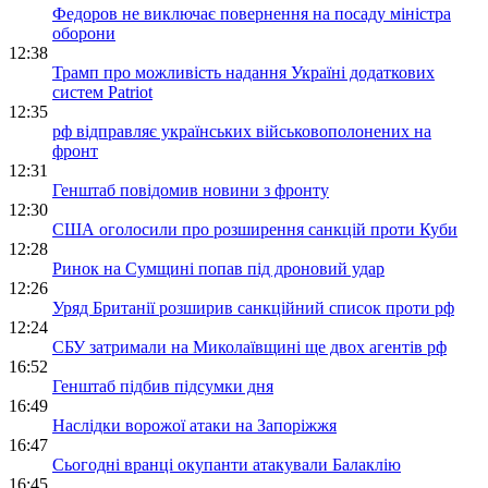
Федоров не виключає повернення на посаду міністра
оборони
12:38
Трамп про можливість надання Україні додаткових
систем Patriot
12:35
рф відправляє українських військовополонених на
фронт
12:31
Генштаб повідомив новини з фронту
12:30
США оголосили про розширення санкцій проти Куби
12:28
Ринок на Сумщині попав під дроновий удар
12:26
Уряд Британії розширив санкційний список проти рф
12:24
СБУ затримали на Миколаївщині ще двох агентів рф
16:52
Генштаб підбив підсумки дня
16:49
Наслідки ворожої атаки на Запоріжжя
16:47
Сьогодні вранці окупанти атакували Балаклію
16:45