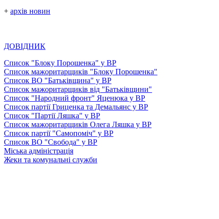
+
архів новин
ДОВІДНИК
Список "Блоку Порошенка" у ВР
Список мажоритарщиків "Блоку Порошенка"
Список ВО "Батьківщина" у ВР
Список мажоритарщиків від "Батьківщини"
Список "Народний фронт" Яценюка у ВР
Список партії Гриценка та Демальянс у ВР
Список "Партії Ляшка" у ВР
Список мажоритарщиків Олега Ляшка у ВР
Список партії "Самопоміч" у ВР
Список ВО "Свобода" у ВР
Міська адміністрація
Жеки та комунальні служби