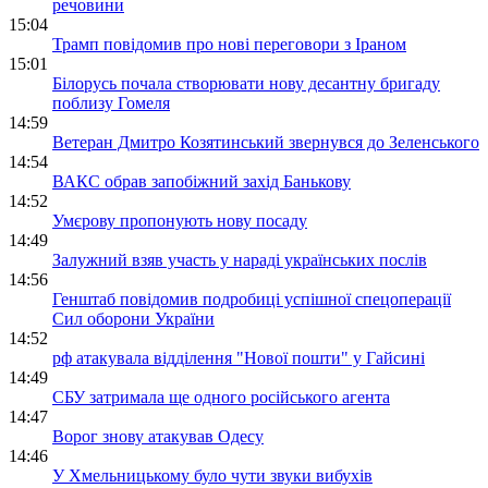
речовини
15:04
Трамп повідомив про нові переговори з Іраном
15:01
Білорусь почала створювати нову десантну бригаду
поблизу Гомеля
14:59
Ветеран Дмитро Козятинський звернувся до Зеленського
14:54
ВАКС обрав запобіжний захід Банькову
14:52
Умєрову пропонують нову посаду
14:49
Залужний взяв участь у нараді українських послів
14:56
Генштаб повідомив подробиці успішної спецоперації
Сил оборони України
14:52
рф атакувала відділення "Нової пошти" у Гайсині
14:49
СБУ затримала ще одного російського агента
14:47
Ворог знову атакував Одесу
14:46
У Хмельницькому було чути звуки вибухів