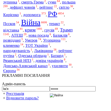
1
2
64
польща
зупинка
,
смерть Грема
,
суми
,
299
1
22
30
,
дефіцит човнів
,
рейтинг
,
світло
,
РФ
1
373
4854
допомога
Кирієнко
,
,
,
Війна
54
6606
22
Пєсков
,
,
теракт
,
крим
Трамп
41
1491
69
відставка
,
,
грузія
,
1145
29
6
6
,
АТЕШ
,
нова посада
,
Балаклія
,
3
74
111
Угорщина
розвіддані
,
Умєров
,
,
14
1
клименко
,
ТОТ України
,
1
26
народжуваність
,
Львівщина
,
рейтинг
2
1
1
путіна
,
Одеська облрада
,
Баззард
,
1
8
Рязанський НПЗ
,
довіра українців
,
1
30
Донсько-Азовський канал
,
ухилянти
,
34
Європа
РЕКЛАМНІ ПОСИЛАННЯ
Адмін-панель
+
Реєстрація
+
Відновити пароль?