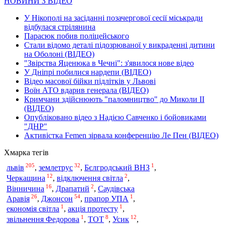
НОВИНИ З ВІДЕО
У Нікополі на засіданні позачергової сесії міськради
відбулася стрілянина
Парасюк побив поліцейського
Стали відомо деталі підозрюваної у викраденні дитини
на Оболоні (ВІДЕО)
"Звірства Яценюка в Чечні": з'явилося нове відео
У Дніпрі побилися нардепи (ВІДЕО)
Відео масової бійки підлітків у Львові
Воїн АТО вдарив генерала (ВІДЕО)
Кримчани здійснюють "паломництво" до Миколи ІІ
(ВІДЕО)
Опубліковано відео з Надією Савченко і бойовиками
"ДНР"
Активістка Femen зірвала конференцію Ле Пен (ВІДЕО)
Хмарка тегів
205
32
1
львів
,
землетрус
,
Бєлгродський ВНЗ
,
12
2
Черкащина
,
відключення світла
,
16
2
Вінничина
,
Драпатий
,
Саудівська
26
54
1
Аравія
,
Джонсон
,
прапор УПА
,
1
1
економія світла
,
акція протесту
,
1
8
12
звільнення Федорова
,
ТОТ
,
Усик
,