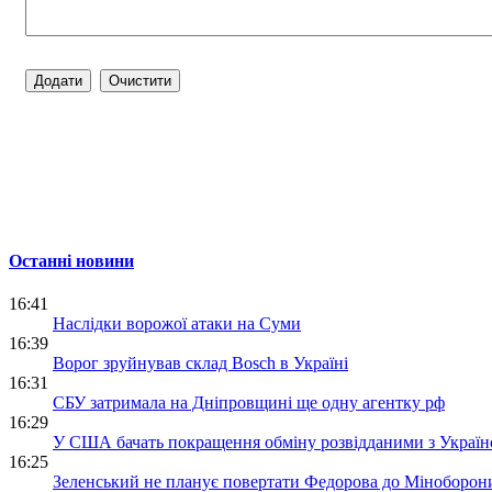
Останні новини
16:41
Наслідки ворожої атаки на Суми
16:39
Ворог зруйнував склад Bosch в Україні
16:31
СБУ затримала на Дніпровщині ще одну агентку рф
16:29
У США бачать покращення обміну розвідданими з Украї
16:25
Зеленський не планує повертати Федорова до Міноборон