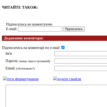
ЧИТАЙТЕ ТАКОЖ:
Підписатись не коментуючи
E-mail:
Додавання коментаря:
Підписатись на коментарі по e-mail
Ім'я:
Пароль:
(якщо зареєстрований)
Email:
(обов'язково!)
теги форматування
додати смайли