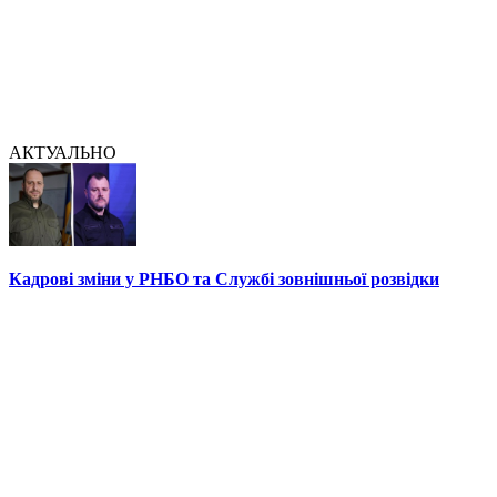
АКТУАЛЬНО
Кадрові зміни у РНБО та Службі зовнішньої розвідки