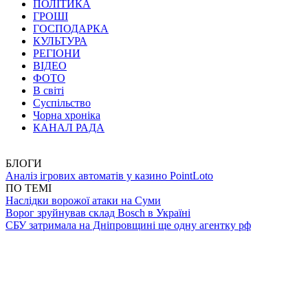
ПОЛІТИКА
ГРОШІ
ГОСПОДАРКА
КУЛЬТУРА
РЕГІОНИ
ВІДЕО
ФОТО
В світі
Суспільство
Чорна хроніка
КАНАЛ РАДА
БЛОГИ
Аналіз ігрових автоматів у казино PointLoto
ПО ТЕМІ
Наслідки ворожої атаки на Суми
Ворог зруйнував склад Bosch в Україні
СБУ затримала на Дніпровщині ще одну агентку рф