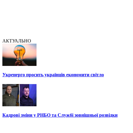
АКТУАЛЬНО
Укренерго просить українців економити світло
Кадрові зміни у РНБО та Службі зовнішньої розвідки