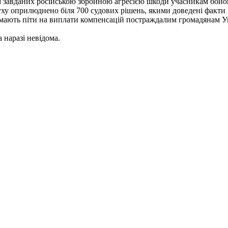
 завданих російською збройною агресією шкоди учасникам бойов
у оприлюднено біля 700 судових рішень, якими доведені факти вій
и мають піти на виплати компенсацій постраждалим громадянам У
 наразі невідома.