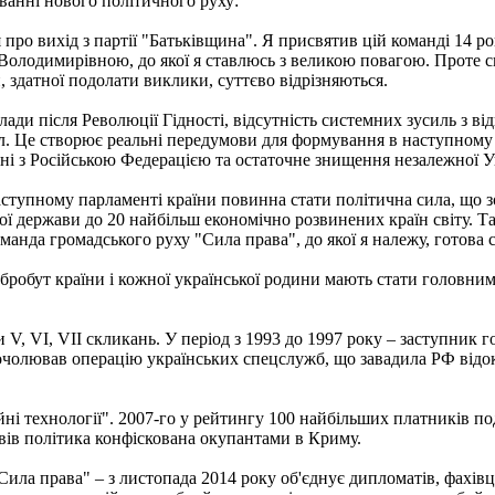
ванні нового політичного руху:
 про вихід з партії "Батьківщина". Я присвятив цій команді 14 
ю Володимирівною, до якої я ставлюсь з великою повагою. Проте 
и, здатної подолати виклики, суттєво відрізняються.
лади після Революції Гідності, відсутність системних зусиль з в
л. Це створює реальні передумови для формування в наступному 
ійні з Російською Федерацією та остаточне знищення незалежної У
ступному парламенті країни повинна стати політична сила, що зо
ашої держави до 20 найбільш економічно розвинених країн світу
манда громадського руху "Сила права", до якої я належу, готова 
бробут країни і кожної української родини мають стати головним
 VI, VII скликань. У період з 1993 до 1997 року – заступник гол
чолював операцію українських спецслужб, що завадила РФ відо
ні технології". 2007-го у рейтингу 100 найбільших платників под
вів політика конфіскована окупантами в Криму.
ила права" – з листопада 2014 року об'єднує дипломатів, фахівц