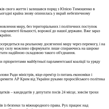
років свого життя і залишався поряд з Юлією Тимошенко в
сьогодні країна знову опинилась у вкрай небезпечному
ідновлення миру, без територіальних і політичних поступок
парламенті більшості, ворожої до нашої держави. Вже зараз
країни.
середиться на реальному досягненні миру через перемогу, і на
. Таку силу можливо сформувати лише спираючись на широке
стати надійною складовою такого об'єднання.
и пріоритетами майбутньої парламентської коаліції та уряду
ови Ради міністрів, віце-прем'єр із питань економіки і
кремити АР Крим від України руками проросійського політика
атків – кандидатів у депутати посів 24 місце, зовсім трохи
ів із безпеки та міжнародного права. Рух працює над