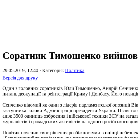
Соратник Тимошенко вийшов з
29.05.2019, 12:40 · Категорія:
Політика
Версія для друку
Один з головних соратників Юлії Тимошенко, Андрій Сенченко 
питань деокупації та реінтеграції Криму і Донбасу. Його позиц
Сенченко відомий як один з лідерів парламентської опозиції Ві
заступника голови Адміністрації президента України. Після тог
аніж 3500 одиниць озброєння і військової техніки ЗСУ на загал
журналістів і громадських активістів на одного російського ди
Політик пояснив своє рішення розбіжностями в оцінці небезпек