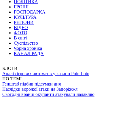
ПОЛІТИКА
ГРОШІ
ГОСПОДАРКА
КУЛЬТУРА
РЕГІОНИ
ВІДЕО
ФОТО
В світі
Суспільство
Чорна хроніка
КАНАЛ РАДА
БЛОГИ
Аналіз ігрових автоматів у казино PointLoto
ПО ТЕМІ
Генштаб підбив підсумки дня
Наслідки ворожої атаки на Запоріжжя
Сьогодні вранці окупанти атакували Балаклію