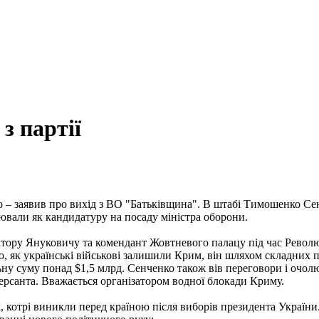
 партії
– заявив про вихід з ВО "Батьківщина". В штабі Тимошенко Сенч
іювали як кандидатуру на посаду міністра оборони.
ктору Януковичу та комендант Жовтневого палацу під час Революції
о, як українські військові залишили Крим, він шляхом складних 
ьну суму понад $1,5 млрд. Сенченко також вів переговори і очол
версанта. Вважається організатором водної блокади Криму.
, котрі виникли перед країною після виборів президента України