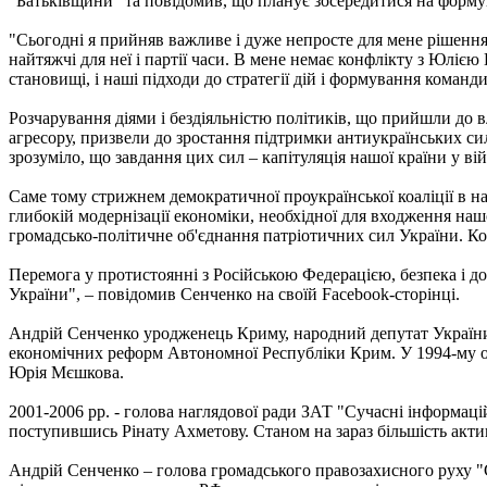
"Батьківщини" та повідомив, що планує зосередитися на форму
"Сьогодні я прийняв важливе і дуже непросте для мене рішення
найтяжчі для неї і партії часи. В мене немає конфлікту з Юліє
становищі, і наші підходи до стратегії дій і формування команд
Розчарування діями і бездіяльністю політиків, що прийшли до в
агресору, призвели до зростання підтримки антиукраїнських си
зрозуміло, що завдання цих сил – капітуляція нашої країни у в
Саме тому стрижнем демократичної проукраїнської коаліції в на
глибокій модернізації економіки, необхідної для входження н
громадсько-політичне об'єднання патріотичних сил України. Ко
Перемога у протистоянні з Російською Федерацією, безпека і до
України", – повідомив Сенченко на своїй Facebook-сторінці.
Андрій Сенченко уродженець Криму, народний депутат України V,
економічних реформ Автономної Республіки Крим. У 1994-му о
Юрія Мєшкова.
2001-2006 рр. - голова наглядової ради ЗАТ "Сучасні інформацій
поступившись Рінату Ахметову. Станом на зараз більшість акти
Андрій Сенченко – голова громадського правозахисного руху "С