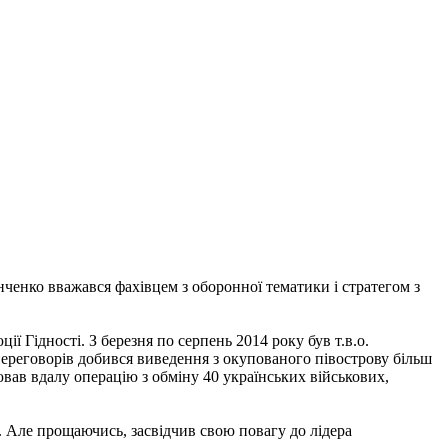
енко вважався фахівцем з оборонної тематики і стратегом з
 Гідності. З березня по серпень 2014 року був т.в.о.
переговорів добився виведення з окупованого півострову більш
ював вдалу операцію з обміну 40 українських військових,
. Але прощаючись, засвідчив свою повагу до лідера