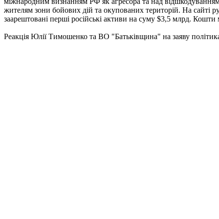
міжнародним визнанням РФ як агресора та над відшкодуванням
жителям зони бойових дій та окупованих територій. На сайті рух
заарештовані перші російські активи на суму $3,5 млрд. Кошт
Реакція Юлії Тимошенко та ВО "Батьківщина" на заяву політика