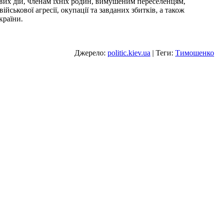
их дій, членам їхніх родин, вимушеним переселенцям,
ськової агресії, окупації та завданих збитків, а також
країни.
Джерело:
politic.kiev.ua
| Теги:
Тимошенко