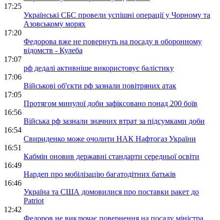
17:25
Українські СБС провели успішні операції у Чорному та
Азовському морях
17:20
Федорова вже не повернуть на посаду в оборонному
відомств - Кулеба
17:07
рф дедалі активніше використовує балістику
17:06
Військові об'єкти рф зазнали повітряних атак
17:05
Протягом минулої доби зафіксовано понад 200 боїв
16:56
Війська рф зазнали значних втрат за підсумками доби
16:54
Свириденко може очолити НАК Нафтогаз України
16:51
Кабмін оновив державні стандарти середньої освіти
16:49
Нардеп про мобілізацію багатодітних батьків
16:46
Україна та США домовилися про поставки ракет до
Patriot
12:42
Федоров не виключає повернення на посаду міністра