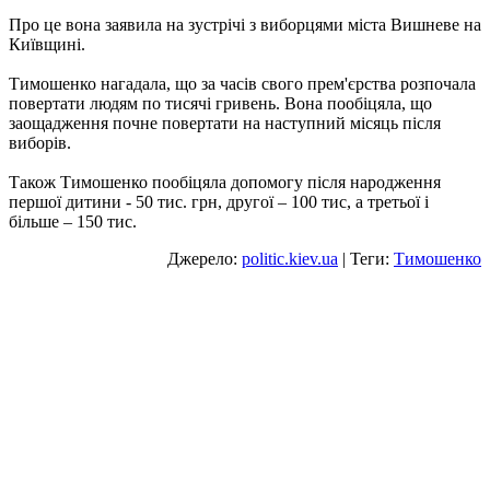
Про це вона заявила на зустрічі з виборцями міста Вишневе на
Київщині.
Тимошенко нагадала, що за часів свого прем'єрства розпочала
повертати людям по тисячі гривень. Вона пообіцяла, що
заощадження почне повертати на наступний місяць після
виборів.
Також Тимошенко пообіцяла допомогу після народження
першої дитини - 50 тис. грн, другої – 100 тис, а третьої і
більше – 150 тис.
Джерело:
politic.kiev.ua
| Теги:
Тимошенко