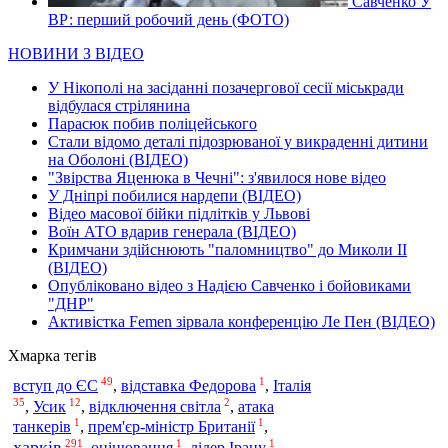
Савченко У
ВР: перший робочий день (ФОТО)
НОВИНИ З ВІДЕО
У Нікополі на засіданні позачергової сесії міськради
відбулася стрілянина
Парасюк побив поліцейського
Стали відомо деталі підозрюваної у викраденні дитини
на Оболоні (ВІДЕО)
"Звірства Яценюка в Чечні": з'явилося нове відео
У Дніпрі побилися нардепи (ВІДЕО)
Відео масової бійки підлітків у Львові
Воїн АТО вдарив генерала (ВІДЕО)
Кримчани здійснюють "паломництво" до Миколи ІІ
(ВІДЕО)
Опубліковано відео з Надією Савченко і бойовиками
"ДНР"
Активістка Femen зірвала конференцію Ле Пен (ВІДЕО)
Хмарка тегів
49
1
вступ до ЄС
Італія
,
відставка Федорова
,
35
12
2
,
Усик
,
відключення світла
,
атака
1
1
танкерів
,
прем'єр-міністр Британії
,
291
1
1
харків
,
оцінювання
,
лідер Ірану
,