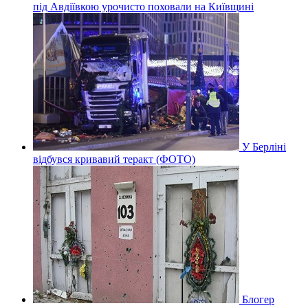
під Авдіївкою урочисто поховали на Київщині
У Берліні
відбувся кривавий теракт (ФОТО)
Блогер