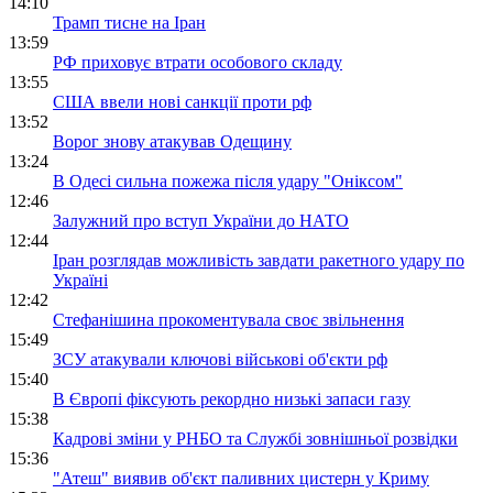
14:10
Трамп тисне на Іран
13:59
РФ приховує втрати особового складу
13:55
США ввели нові санкції проти рф
13:52
Ворог знову атакував Одещину
13:24
В Одесі сильна пожежа після удару "Оніксом"
12:46
Залужний про вступ України до НАТО
12:44
Іран розглядав можливість завдати ракетного удару по
Україні
12:42
Стефанішина прокоментувала своє звільнення
15:49
ЗСУ атакували ключові військові об'єкти рф
15:40
В Європі фіксують рекордно низькі запаси газу
15:38
Кадрові зміни у РНБО та Службі зовнішньої розвідки
15:36
"Атеш" виявив об'єкт паливних цистерн у Криму