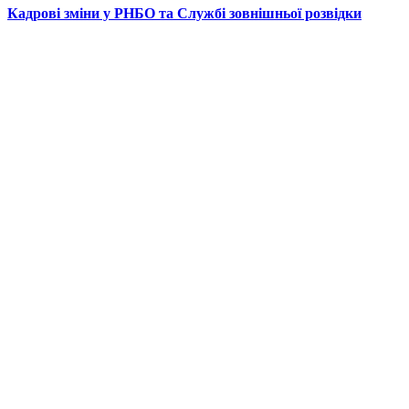
Кадрові зміни у РНБО та Службі зовнішньої розвідки