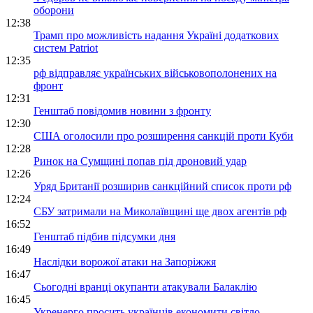
оборони
12:38
Трамп про можливість надання Україні додаткових
систем Patriot
12:35
рф відправляє українських військовополонених на
фронт
12:31
Генштаб повідомив новини з фронту
12:30
США оголосили про розширення санкцій проти Куби
12:28
Ринок на Сумщині попав під дроновий удар
12:26
Уряд Британії розширив санкційний список проти рф
12:24
СБУ затримали на Миколаївщині ще двох агентів рф
16:52
Генштаб підбив підсумки дня
16:49
Наслідки ворожої атаки на Запоріжжя
16:47
Сьогодні вранці окупанти атакували Балаклію
16:45
Укренерго просить українців економити світло