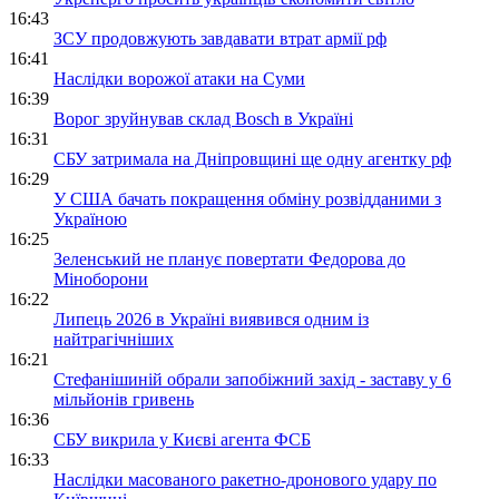
16:43
ЗСУ продовжують завдавати втрат армії рф
16:41
Наслідки ворожої атаки на Суми
16:39
Ворог зруйнував склад Bosch в Україні
16:31
СБУ затримала на Дніпровщині ще одну агентку рф
16:29
У США бачать покращення обміну розвідданими з
Україною
16:25
Зеленський не планує повертати Федорова до
Міноборони
16:22
Липець 2026 в Україні виявився одним із
найтрагічніших
16:21
Стефанішиній обрали запобіжний захід - заставу у 6
мільйонів гривень
16:36
СБУ викрила у Києві агента ФСБ
16:33
Наслідки масованого ракетно-дронового удару по