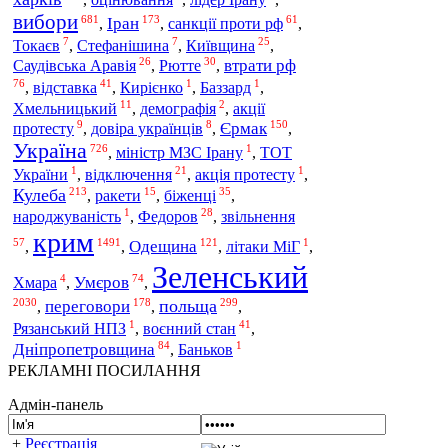
вибори
681
173
61
Іран
санкції проти рф
,
,
,
7
7
25
Токаєв
,
Стефанішина
,
Київщина
,
26
30
втрати рф
Саудівська Аравія
,
Рютте
,
76
41
1
1
відставка
,
,
Кирієнко
,
Баззард
,
11
2
Хмельницький
,
демографія
,
акції
9
8
150
Єрмак
протесту
,
довіра українців
,
,
Україна
726
1
,
міністр МЗС Ірану
,
ТОТ
1
21
1
України
,
відключення
,
акція протесту
,
213
15
35
Кулеба
біженці
,
ракети
,
,
1
28
звільнення
народжуваність
,
Федоров
,
крим
57
1491
121
1
Одещина
,
,
,
літаки МіГ
,
Зеленський
4
74
Умєров
Хмара
,
,
2030
178
299
переговори
польща
,
,
,
1
41
воєнний стан
Рязанський НПЗ
,
,
84
1
Дніпропетровщина
,
Баньков
РЕКЛАМНІ ПОСИЛАННЯ
Адмін-панель
+
Реєстрація