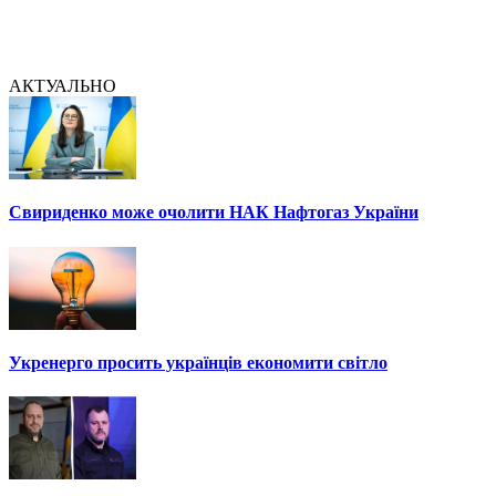
АКТУАЛЬНО
Свириденко може очолити НАК Нафтогаз України
Укренерго просить українців економити світло