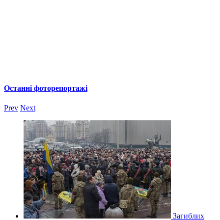
Останні фоторепортажі
Prev
Next
Загиблих