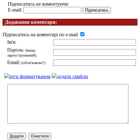
Підписатись не коментуючи
E-mail:
Додавання коментаря:
Підписатись на коментарі по e-mail
Ім'я:
Пароль:
(якщо
зареєстрований)
Email:
(обов'язково!)
теги форматування
додати смайли