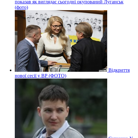
показав як виглядає сьогодні окупований Луганськ
(фото)
Відкриття
нової сесії у ВР (ФОТО)