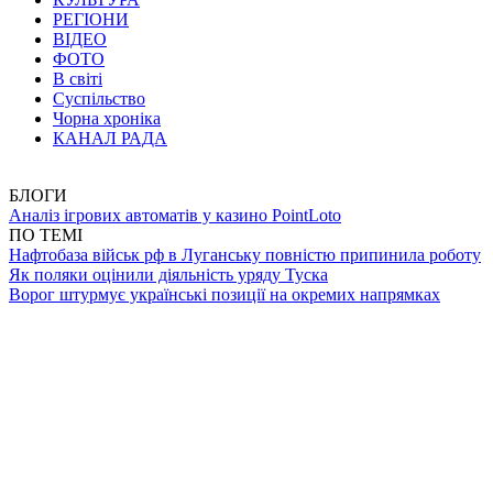
РЕГІОНИ
ВІДЕО
ФОТО
В світі
Суспільство
Чорна хроніка
КАНАЛ РАДА
БЛОГИ
Аналіз ігрових автоматів у казино PointLoto
ПО ТЕМІ
Нафтобаза військ рф в Луганську повністю припинила роботу
Як поляки оцінили діяльність уряду Туска
Ворог штурмує українські позиції на окремих напрямках