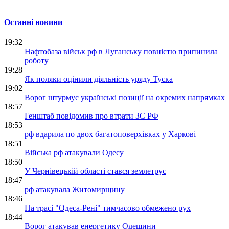
Останні новини
19:32
Нафтобаза військ рф в Луганську повністю припинила
роботу
19:28
Як поляки оцінили діяльність уряду Туска
19:02
Ворог штурмує українські позиції на окремих напрямках
18:57
Генштаб повідомив про втрати ЗС РФ
18:53
рф вдарила по двох багатоповерхівках у Харкові
18:51
Війська рф атакували Одесу
18:50
У Чернівецькій області стався землетрус
18:47
рф атакувала Житомирщину
18:46
На трасі "Одеса-Рені" тимчасово обмежено рух
18:44
Ворог атакував енергетику Одещини