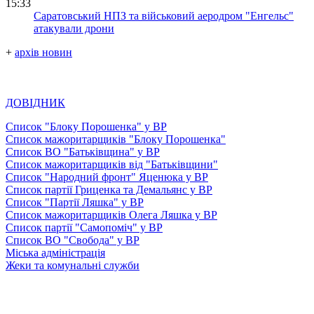
15:33
Саратовський НПЗ та військовий аеродром "Енгельс"
атакували дрони
+
архів новин
ДОВІДНИК
Список "Блоку Порошенка" у ВР
Список мажоритарщиків "Блоку Порошенка"
Список ВО "Батьківщина" у ВР
Список мажоритарщиків від "Батьківщини"
Список "Народний фронт" Яценюка у ВР
Список партії Гриценка та Демальянс у ВР
Список "Партії Ляшка" у ВР
Список мажоритарщиків Олега Ляшка у ВР
Список партії "Самопоміч" у ВР
Список ВО "Свобода" у ВР
Міська адміністрація
Жеки та комунальні служби