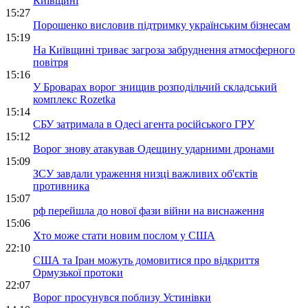
Київщині
15:27
Порошенко висловив підтримку українським бізнесам
15:19
На Київщині триває загроза забруднення атмосферного
повітря
15:16
У Броварах ворог знищив розподільчий складський
комплекс Rozetka
15:14
СБУ затримала в Одесі агента російського ГРУ
15:12
Ворог знову атакував Одещину ударними дронами
15:09
ЗСУ завдали ураження низці важливих об'єктів
противника
15:07
рф перейшла до нової фази війни на виснаження
15:06
Хто може стати новим послом у США
22:10
США та Іран можуть домовитися про відкриття
Ормузької протоки
22:07
Ворог просунувся поблизу Устинівки