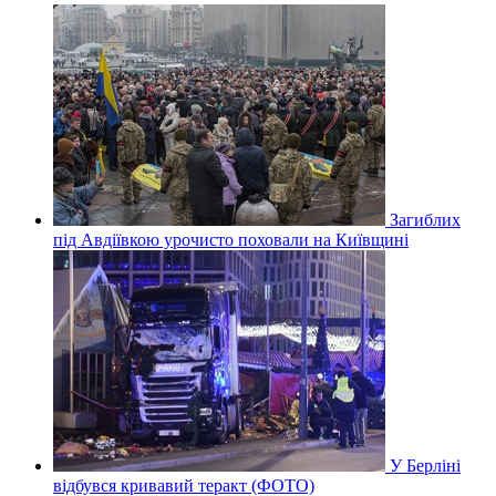
Загиблих
під Авдіївкою урочисто поховали на Київщині
У Берліні
відбувся кривавий теракт (ФОТО)