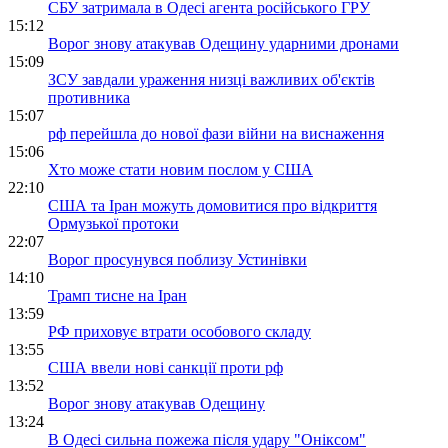
СБУ затримала в Одесі агента російського ГРУ
15:12
Ворог знову атакував Одещину ударними дронами
15:09
ЗСУ завдали ураження низці важливих об'єктів
противника
15:07
рф перейшла до нової фази війни на виснаження
15:06
Хто може стати новим послом у США
22:10
США та Іран можуть домовитися про відкриття
Ормузької протоки
22:07
Ворог просунувся поблизу Устинівки
14:10
Трамп тисне на Іран
13:59
РФ приховує втрати особового складу
13:55
США ввели нові санкції проти рф
13:52
Ворог знову атакував Одещину
13:24
В Одесі сильна пожежа після удару "Оніксом"