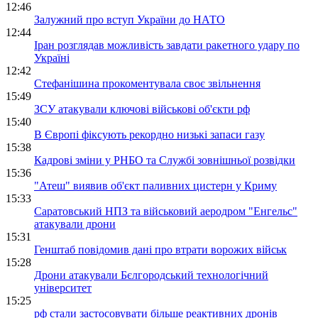
12:46
Залужний про вступ України до НАТО
12:44
Іран розглядав можливість завдати ракетного удару по
Україні
12:42
Стефанішина прокоментувала своє звільнення
15:49
ЗСУ атакували ключові військові об'єкти рф
15:40
В Європі фіксують рекордно низькі запаси газу
15:38
Кадрові зміни у РНБО та Службі зовнішньої розвідки
15:36
"Атеш" виявив об'єкт паливних цистерн у Криму
15:33
Саратовський НПЗ та військовий аеродром "Енгельс"
атакували дрони
15:31
Генштаб повідомив дані про втрати ворожих військ
15:28
Дрони атакували Бєлгородський технологічний
університет
15:25
рф стали застосовувати більше реактивних дронів