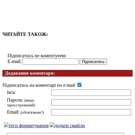
ЧИТАЙТЕ ТАКОЖ:
Підписатись не коментуючи
E-mail:
Додавання коментаря:
Підписатись на коментарі по e-mail
Ім'я:
Пароль:
(якщо
зареєстрований)
Email:
(обов'язково!)
теги форматування
додати смайли