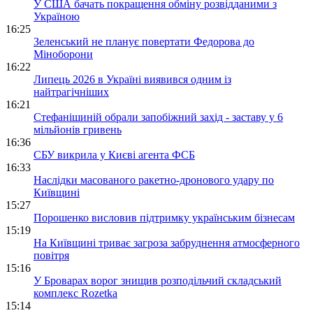
У США бачать покращення обміну розвідданими з
Україною
16:25
Зеленський не планує повертати Федорова до
Міноборони
16:22
Липець 2026 в Україні виявився одним із
найтрагічніших
16:21
Стефанішиній обрали запобіжний захід - заставу у 6
мільйонів гривень
16:36
СБУ викрила у Києві агента ФСБ
16:33
Наслідки масованого ракетно-дронового удару по
Київщині
15:27
Порошенко висловив підтримку українським бізнесам
15:19
На Київщині триває загроза забруднення атмосферного
повітря
15:16
У Броварах ворог знищив розподільчий складський
комплекс Rozetka
15:14