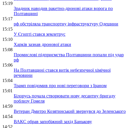
15:19
Зрадник наводив ракетно-дронові атаки ворога по
Полтавщині
15:17
рф обстріляла транспортну інфраструктуру Одещини
15:15
У Єгипті стався землетрус
15:10
Харків зазнав дронової атаки
15:08
Промислові підприємства Полтавщини попали під удар
рф
15:06
На Полтавщині стався витік небезпечної хімічної
речовини
15:04
Трамп повідомив про нові переговори з Іраном
15:01
Білорусь почала створювати нову десантну бригаду
поблизу Гомеля
14:59
Ветеран Дмитро Козятинський звернувся до Зеленського
14:54
ВАКС обрав запобіжний захід Банькову
14:52