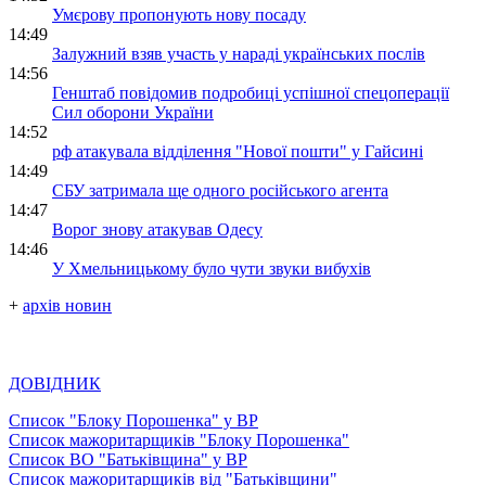
Умєрову пропонують нову посаду
14:49
Залужний взяв участь у нараді українських послів
14:56
Генштаб повідомив подробиці успішної спецоперації
Сил оборони України
14:52
рф атакувала відділення "Нової пошти" у Гайсині
14:49
СБУ затримала ще одного російського агента
14:47
Ворог знову атакував Одесу
14:46
У Хмельницькому було чути звуки вибухів
+
архів новин
ДОВІДНИК
Список "Блоку Порошенка" у ВР
Список мажоритарщиків "Блоку Порошенка"
Список ВО "Батьківщина" у ВР
Список мажоритарщиків від "Батьківщини"