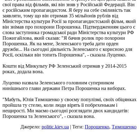
свої права від фільмів, які він зняв у Російській Федерації. Він
є російським пропагандистом. Я беру на себе сміливість так
заявляти, тому що він отримав 35 мільйонів рублів від
Міністерства культури Росії за пропагандистський фільм, який
він знімав про похорони Порошенка. Підтвердженням цього є
слова заступника громадської ради Міністерства культури РФ
Пожигайлова, який сказав: "Я бачив ролик про похорони
Порошенка. Як на мене, Зеленського треба дати орден
дружби... На сьогодні діяльність Зеленського є корисною для
Росії, оскільки він топить Порошенка", - сказала Луценко.
Кошти від Мінкульту РФ Зеленський отримав у 2014-2015
роках, додала вона.
Луценко назвала Зеленського головним суперником
нинішнього глави держави Петра Порошенка на виборах.
"Мабуть, Юлія Тимошенко у своєму популізмі, своїх обіцянках
пройшла ту стелю, коли люди вірять її побрехенькам і
нещирості. Ми маємо сьогодні розглядати двох кандидатів:
Порошенка та Зеленського", - сказала вона.
Джерело:
politic.kiev.ua
| Теги:
Порошенко
,
Тимошенко