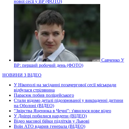
нової сесії у ВР (ФОТО)
Савченко У
ВР: перший робочий день (ФОТО)
НОВИНИ З ВІДЕО
У Нікополі на засіданні позачергової сесії міськради
відбулася стрілянина
Парасюк побив поліцейського
Стали відомо деталі підозрюваної у викраденні дитини
на Оболоні (ВІДЕО)
"Звірства Яценюка в Чечні": з'явилося нове відео
У Дніпрі побилися нардепи (ВІДЕО)
Відео масової бійки підлітків у Львові
Воїн АТО вдарив генерала (ВІДЕО)