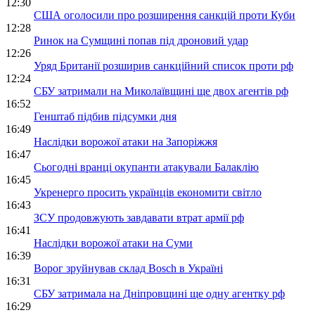
12:30
США оголосили про розширення санкцій проти Куби
12:28
Ринок на Сумщині попав під дроновий удар
12:26
Уряд Британії розширив санкційний список проти рф
12:24
СБУ затримали на Миколаївщині ще двох агентів рф
16:52
Генштаб підбив підсумки дня
16:49
Наслідки ворожої атаки на Запоріжжя
16:47
Сьогодні вранці окупанти атакували Балаклію
16:45
Укренерго просить українців економити світло
16:43
ЗСУ продовжують завдавати втрат армії рф
16:41
Наслідки ворожої атаки на Суми
16:39
Ворог зруйнував склад Bosch в Україні
16:31
СБУ затримала на Дніпровщині ще одну агентку рф
16:29