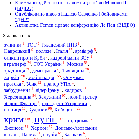
Кримчани здійснюють "паломництво" до Миколи ІІ
(ВІДЕО)
Опубліковано відео з Надією Савченко і бойовиками
"ДНР"
Активістка Femen зірвала конференцію Ле Пен (ВІДЕО)
Хмарка тегів
1
8
1
зупинка
,
ТОТ
,
Рязанський НПЗ
,
9
4
35
5
Італія
Навроцький
,
поляки
,
,
армія рф
,
1
1
санкції проти Куби
,
кадрові зміни ЗСУ
,
74
1
59
втрати рф
Москва
,
ТОТ України
,
,
70
2
26
зрадниця
,
демографія
,
Львівщина
,
290
155
харків
мобілізація
,
,
Ормузька
7
12
1
протока
,
Усик
,
прапор УПА
,
1
1
48
кадиров
забруднення
,
лідер Ірану
,
,
54
97
Херсонщина
Залужний
,
,
новий тренер
1
1
збірної Франції
,
президент Угорщини
,
13
96
25
Буданов
вінниця
,
,
Київщина
,
путін
крим
1491
1886
7
,
,
підтримка
,
54
67
Джонсон
Херсон
,
,
Донсько-Азовський
1
21
69
6
грузія
канал
,
Париж
,
,
Балаклія
,