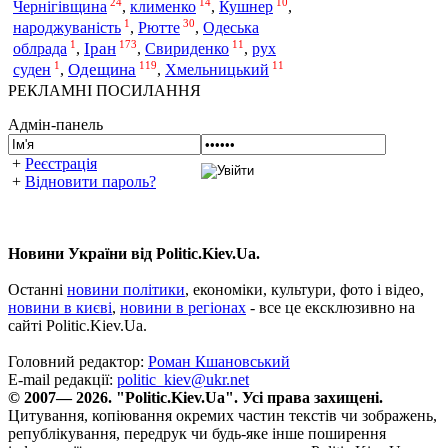
24
14
10
Чернігівщина
,
клименко
,
Кушнер
,
1
30
Рютте
народжуваність
,
,
Одеська
1
173
11
Іран
облрада
,
,
Свириденко
,
рух
1
119
11
Одещина
суден
,
,
Хмельницький
РЕКЛАМНІ ПОСИЛАННЯ
Адмін-панель
+
Реєстрація
+
Відновити пароль?
Новини України від Politic.Kiev.Ua.
Останні
новини політики
, економіки, культури, фото і відео,
новини в києві
,
новини в регіонах
- все це ексклюзивно на
сайті Politic.Kiev.Ua.
Головний редактор:
Роман Кшановський
E-mail редакції:
politic_kiev@ukr.net
© 2007— 2026. "Politic.Kiev.Ua". Усі права захищені.
Цитування, копіювання окремих частин текстів чи зображень,
републікування, передрук чи будь-яке інше поширення