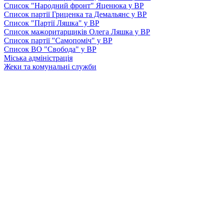
Список "Народний фронт" Яценюка у ВР
Список партії Гриценка та Демальянс у ВР
Список "Партії Ляшка" у ВР
Список мажоритарщиків Олега Ляшка у ВР
Список партії "Самопоміч" у ВР
Список ВО "Свобода" у ВР
Міська адміністрація
Жеки та комунальні служби