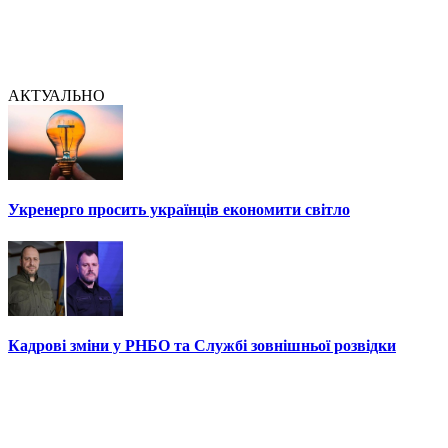
АКТУАЛЬНО
Укренерго просить українців економити світло
Кадрові зміни у РНБО та Службі зовнішньої розвідки