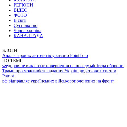
РЕГІОНИ
ВІДЕО
ФОТО
В світі
Суспільство
Чорна хроніка
КАНАЛ РАДА
БЛОГИ
Аналіз ігрових автоматів у казино PointLoto
ПО ТЕМІ
Федоров не виключає повернення на посаду міністра оборони
Трамп про можливість надання Україні додаткових систем
Patriot
рф відправляє українських військовополонених на фронт