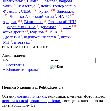
Франківськ
,
Сибіга
,
Хмара
,
кадрові
72
32
зміни
,
землетрус
,
новий тренер збірної
1
1353
1491
крим
США
Франції
,
,
,
Запоріжжя
192
1
683
НАТО
,
Донсько-Азовський канал
,
,
168
16
зрадник
,
Вінничина
,
Рязанський НПЗ
1
1
373
818
допомога
СБУ
,
українські БПЛА
,
,
,
24
96
6
атака дронів
,
Буданов
,
ВАКС
,
2
2
Драпатий
,
відключення світла
,
літаки
1
1
МіГ
,
втрата рф
РЕКЛАМНІ ПОСИЛАННЯ
Адмін-панель
+
Реєстрація
+
Відновити пароль?
Новини України від Politic.Kiev.Ua.
Останні
новини політики
, економіки, культури, фото і відео,
новини в києві
,
новини в регіонах
- все це ексклюзивно на
сайті Politic.Kiev.Ua.