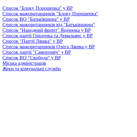
Список "Блоку Порошенка" у ВР
Список мажоритарщиків "Блоку Порошенка"
Список ВО "Батьківщина" у ВР
Список мажоритарщиків від "Батьківщини"
Список "Народний фронт" Яценюка у ВР
Список партії Гриценка та Демальянс у ВР
Список "Партії Ляшка" у ВР
Список мажоритарщиків Олега Ляшка у ВР
Список партії "Самопоміч" у ВР
Список ВО "Свобода" у ВР
Міська адміністрація
Жеки та комунальні служби