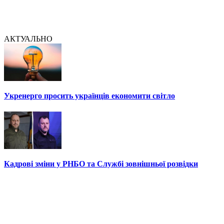
АКТУАЛЬНО
Укренерго просить українців економити світло
Кадрові зміни у РНБО та Службі зовнішньої розвідки