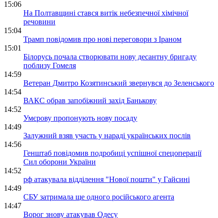
15:06
На Полтавщині стався витік небезпечної хімічної
речовини
15:04
Трамп повідомив про нові переговори з Іраном
15:01
Білорусь почала створювати нову десантну бригаду
поблизу Гомеля
14:59
Ветеран Дмитро Козятинський звернувся до Зеленського
14:54
ВАКС обрав запобіжний захід Банькову
14:52
Умєрову пропонують нову посаду
14:49
Залужний взяв участь у нараді українських послів
14:56
Генштаб повідомив подробиці успішної спецоперації
Сил оборони України
14:52
рф атакувала відділення "Нової пошти" у Гайсині
14:49
СБУ затримала ще одного російського агента
14:47
Ворог знову атакував Одесу