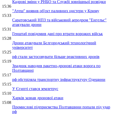
Кадрові зміни у РНБО та Службі зовнішньої розвідки
15:36
"Атеш" виявив об'єкт паливних цистерн у Криму
15:33
Саратовський НПЗ та військовий аеродром "Енгельс"
атакували дрони
15:31
Генштаб повідомив дані про втрати ворожих військ
15:28
Дрони атакували Бєлгородський технологічний
університет
15:25
рф стали застосовувати більше реактивних дронів
15:19
Зрадник наводив ракетно-дронові атаки ворога по
Полтавщині
15:17
рф обстріляла транспортну інфраструктуру Одещини
15:15
У Єгипті стався землетрус
15:10
Харків зазнав дронової атаки
15:08
Промислові підприємства Полтавщини попали під удар
рф