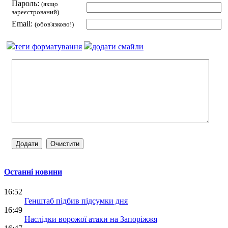
Пароль:
(якщо
зареєстрований)
Email:
(обов'язково!)
теги форматування
додати смайли
Останні новини
16:52
Генштаб підбив підсумки дня
16:49
Наслідки ворожої атаки на Запоріжжя