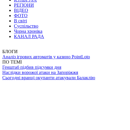
РЕГІОНИ
ВІДЕО
ФОТО
В світі
Суспільство
Чорна хроніка
КАНАЛ РАДА
БЛОГИ
Аналіз ігрових автоматів у казино PointLoto
ПО ТЕМІ
Генштаб підбив підсумки дня
Наслідки ворожої атаки на Запоріжжя
Сьогодні вранці окупанти атакували Балаклію