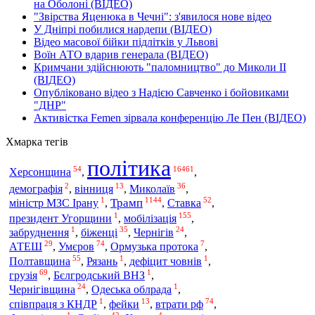
на Оболоні (ВІДЕО)
"Звірства Яценюка в Чечні": з'явилося нове відео
У Дніпрі побилися нардепи (ВІДЕО)
Відео масової бійки підлітків у Львові
Воїн АТО вдарив генерала (ВІДЕО)
Кримчани здійснюють "паломництво" до Миколи ІІ
(ВІДЕО)
Опубліковано відео з Надією Савченко і бойовиками
"ДНР"
Активістка Femen зірвала конференцію Ле Пен (ВІДЕО)
Хмарка тегів
політика
54
16461
Херсонщина
,
,
2
13
36
демографія
,
вінниця
,
Миколаїв
,
1
1144
52
Трамп
міністр МЗС Ірану
,
,
Ставка
,
1
155
президент Угорщини
,
мобілізація
,
1
35
24
забруднення
,
біженці
,
Чернігів
,
29
74
7
АТЕШ
,
Умєров
,
Ормузька протока
,
55
1
1
Полтавщина
,
Рязань
,
дефіцит човнів
,
69
1
грузія
,
Бєлгродський ВНЗ
,
24
1
Чернігівщина
,
Одеська облрада
,
1
13
74
співпраця з КНДР
,
фейки
,
втрати рф
,
1
42
4