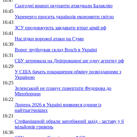
16:47
Сьогодні вранці окупанти атакували Балаклію
16:45
Укренерго просить українців економити світло
16:43
ЗСУ продовжують завдавати втрат армії рф
16:41
Наслідки ворожої атаки на Суми
16:39
Ворог зруйнував склад Bosch в Україні
16:31
СБУ затримала на Дніпровщині ще одну агентку рф
16:29
У США бачать покращення обміну розвідданими з
Україною
16:25
Зеленський не планує повертати Федорова до
Міноборони
16:22
Липець 2026 в Україні виявився одним із
найтрагічніших
16:21
Стефанішиній обрали запобіжний захід - заставу у 6
мільйонів гривень
16:36