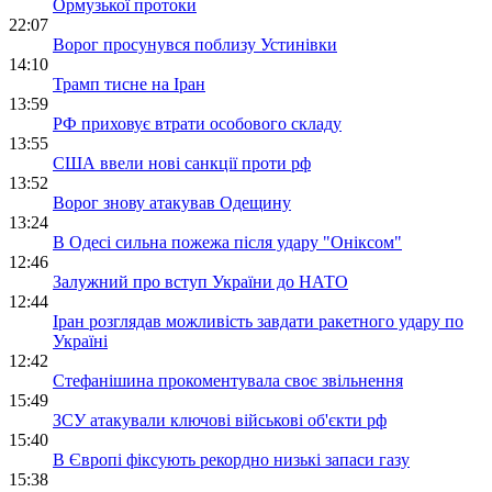
Ормузької протоки
22:07
Ворог просунувся поблизу Устинівки
14:10
Трамп тисне на Іран
13:59
РФ приховує втрати особового складу
13:55
США ввели нові санкції проти рф
13:52
Ворог знову атакував Одещину
13:24
В Одесі сильна пожежа після удару "Оніксом"
12:46
Залужний про вступ України до НАТО
12:44
Іран розглядав можливість завдати ракетного удару по
Україні
12:42
Стефанішина прокоментувала своє звільнення
15:49
ЗСУ атакували ключові військові об'єкти рф
15:40
В Європі фіксують рекордно низькі запаси газу
15:38