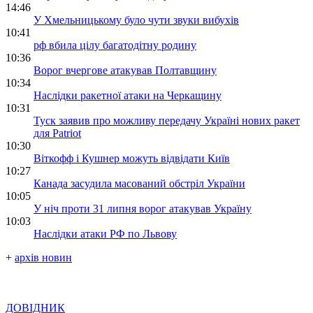
14:46
У Хмельницькому було чути звуки вибухів
10:41
рф вбила цілу багатодітну родину
10:36
Ворог вчергове атакував Полтавщину
10:34
Наслідки ракетної атаки на Черкащину
10:31
Туск заявив про можливу передачу Україні нових ракет
для Patriot
10:30
Віткофф і Кушнер можуть відвідати Київ
10:27
Канада засудила масований обстріл України
10:05
У ніч проти 31 липня ворог атакував Україну
10:03
Наслідки атаки РФ по Львову
+
архів новин
ДОВІДНИК