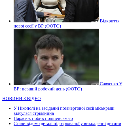
Відкриття
нової сесії у ВР (ФОТО)
Савченко У
ВР: перший робочий день (ФОТО)
НОВИНИ З ВІДЕО
У Нікополі на засіданні позачергової сесії міськради
відбулася стрілянина
Парасюк побив поліцейського
Стали відомо деталі підозрюваної у викраденні дитини