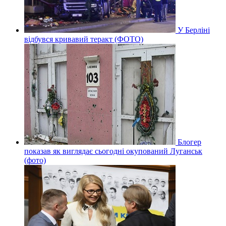
У Берліні
відбувся кривавий теракт (ФОТО)
Блогер
показав як виглядає сьогодні окупований Луганськ
(фото)