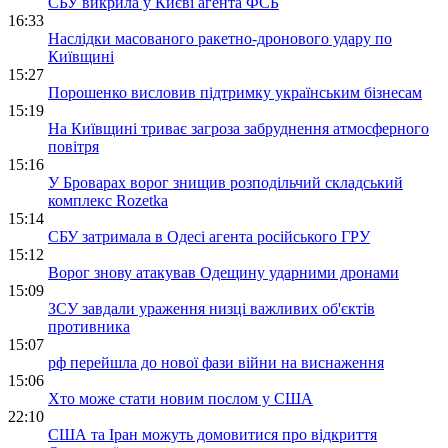
СБУ викрила у Києві агента ФСБ
16:33
Наслідки масованого ракетно-дронового удару по
Київщині
15:27
Порошенко висловив підтримку українським бізнесам
15:19
На Київщині триває загроза забруднення атмосферного
повітря
15:16
У Броварах ворог знищив розподільчий складський
комплекс Rozetka
15:14
СБУ затримала в Одесі агента російського ГРУ
15:12
Ворог знову атакував Одещину ударними дронами
15:09
ЗСУ завдали ураження низці важливих об'єктів
противника
15:07
рф перейшла до нової фази війни на виснаження
15:06
Хто може стати новим послом у США
22:10
США та Іран можуть домовитися про відкриття