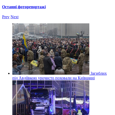
Останні фоторепортажі
Prev
Next
Загиблих
під Авдіївкою урочисто поховали на Київщині