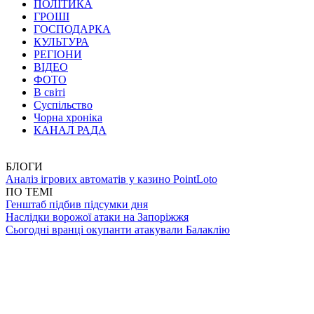
ПОЛІТИКА
ГРОШІ
ГОСПОДАРКА
КУЛЬТУРА
РЕГІОНИ
ВІДЕО
ФОТО
В світі
Суспільство
Чорна хроніка
КАНАЛ РАДА
БЛОГИ
Аналіз ігрових автоматів у казино PointLoto
ПО ТЕМІ
Генштаб підбив підсумки дня
Наслідки ворожої атаки на Запоріжжя
Сьогодні вранці окупанти атакували Балаклію