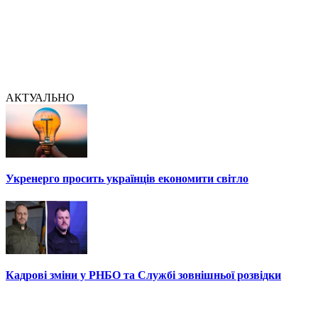
АКТУАЛЬНО
Укренерго просить українців економити світло
Кадрові зміни у РНБО та Службі зовнішньої розвідки