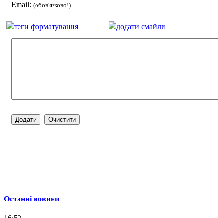
Email:
(обов'язково!)
теги форматування
додати смайли
Останні новини
16:52