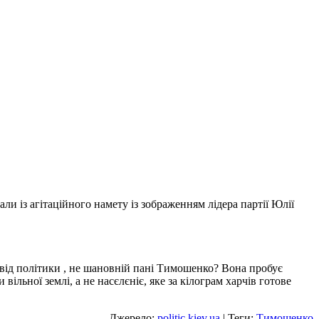
и із агітаційного намету із зображенням лідера партії Юлії
 від політики , не шановній пані Тимошенко? Вона пробує
ільної землі, а не насєлєніє, яке за кілограм харчів готове
Джерело:
politic.kiev.ua
| Теги:
Тимошенко