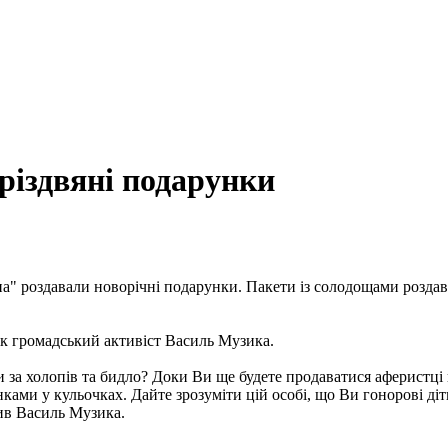
різдвяні подарунки
" роздавали новорічні подарунки. Пакети із солодощами роздавал
ук громадський активіст Василь Музика.
ти за холопів та бидло? Доки Ви ще будете продаватися аферистці
ми у кульочках. Дайте зрозуміти цій особі, що Ви гонорові діти в
сив Василь Музика.