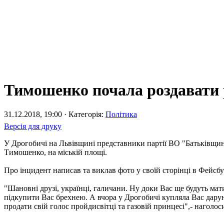
Тимошенко почала роздавати 
31.12.2018, 19:00 · Категорія:
Політика
Версія для друку
У Дрогобичі на Львівщині представники партії ВО "Батьківщина
Тимошенко, на міській площі.
Про інцидент написав та виклав фото у своїй сторінці в Фейсб
"Шановні друзі, українці, галичани. Ну доки Вас ще будуть ма
підкупити Вас брехнею. А вчора у Дрогобичі купляла Вас дарунка
продати свій голос пройдисвітці та газовій принцесі",- наголо